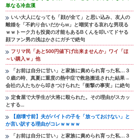
単なる冷血漢
いい大人になっても「顔が全て」と思い込み、友人の
離婚を「不釣り合いだからw」と嘲笑する哀れな男現る
ｗｗトーク力も投資の才能もあるBくんを叩いてドヤる
顔ファン男の浅はかさにガチで絶句
フリマ民「あと500円値下げ出来ませんか」ワイ「ほ
～い購入ｗ」他
「お前は自分に甘い」と家族に責められ育った私…３
０歳の時、真夏に重度の熱中症で救急搬送された結果→
会社の人たちから叩きつけられた「衝撃の事実」に絶句
定食屋で大学生が大将に殴られた。その理由がスカッ
とする...
【崩壊寸前】夫がバイトの子を「放っておけない」と
か言い訳する理由がコレｗｗｗｗ
「お前は自分に甘い」と家族に責められ育った私…３