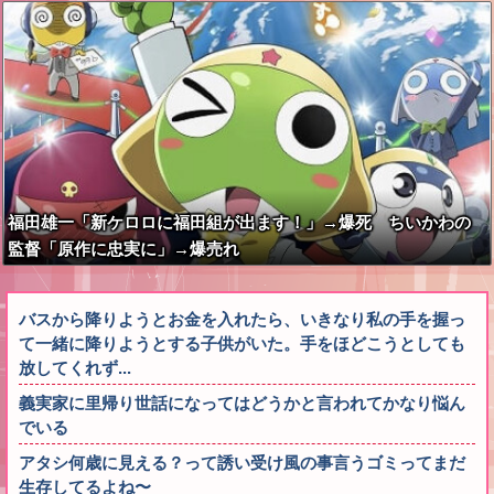
福田雄一「新ケロロに福田組が出ます！」→爆死 ちいかわの
監督「原作に忠実に」→爆売れ
バスから降りようとお金を入れたら、いきなり私の手を握っ
て一緒に降りようとする子供がいた。手をほどこうとしても
放してくれず...
義実家に里帰り世話になってはどうかと言われてかなり悩ん
でいる
アタシ何歳に見える？って誘い受け風の事言うゴミってまだ
生存してるよね〜