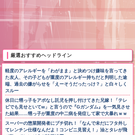
厳選おすすめヘッドライン
軽度のアレルギーを「わがまま」と決めつけ嫌味を言ってき
た友人、その子どもが重度のアレルギー持ちだと判明した途
端、過去の嫌がらせを「えーそうだったっけ？」と白々しく
スルー
休日に甥っ子をアポなし託児を押し付けてきた兄嫁！「テレ
ビでも見せといてw」と言うので『Gガンダム』を一気見させ
た結果……甥っ子が重度の中二病を発症して家で大暴れｗｗ
スーパーの惣菜開発者にブチ切れ！「なんで未だにフタ外し
てレンチン仕様なんだよ！コンビニ見習え！」油とタレが飛