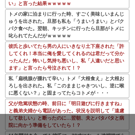
い」と言った結果ｗｗｗｗｗ
トメの家に泊まりに行った時、すごく美味しいまんじ
ゅうを出された。旦那も私も「うまいうまい」とパク
パク食べた。翌朝、キッチンに行ったら旦那がトメに
叱られてたんだがｗｗｗｗｗ
彼氏と歩いてたら男の人にいきなり土下座された「許
してくれ！本当に俺を愛してくれるのは君だって分か
ったんだ」怖いし気持ち悪いし、私「人違いだと思い
ます」と言ったら号泣されて！？
私「扁桃腺が腫れて辛い」トメ「大根食え」と大根お
ろしを出された。私「このままじゃきついし、逆に喉
に悪くない？」と固まってたらコトメが・・・
父が危篤状態の時、前日に「明日遊びに行きますね」
と義弟夫婦から電話があった。状況を説明して「遠慮
して欲しい」と断ったのに…翌朝、夫とバタバタと病
院に向かう準備をしていたら！？