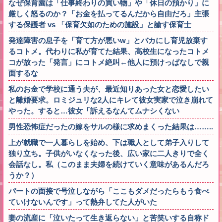
なぜ保育園は「仕事終わりの買い物」や「休日の預かり」に
厳しく怒るのか？「お金を払ってるんだから自由だろ」主張
する保護者 vs 「保育欠如のための施設」と諭す保育士
発達障害の息子を「育て方が悪いw」とバカにし育児放棄す
るコトメ。代わりに私が育てた結果、高校生になったコトメ
コが放った「発言」にコトメ絶叫←他人に預けっぱなしで親
面するな
私のお金で学校に通う夫が、最近知りあった女と恋愛したい
と離婚要求。ロミジュリな2人にキレて彼女実家で泣き崩れて
やった。すると…彼女「訴えるなんてムナシくない
男性恐怖症だったの嫁をサルの様に求めまくった結果は……..
上が就職で一人暮らしを始め、下は職人として弟子入りして
独り立ち。子供がいなくなった後、広い家に二人きりで全く
会話なし。私（このまま夫婦を続けていく意味があるんだろ
うか？）
パートの面接で号泣しながら「ここもダメだったらもう食べ
ていけないんです」って熱弁してた人がいた
妻の流産に「泣いたって生き返らない」と苦笑いする自称ド