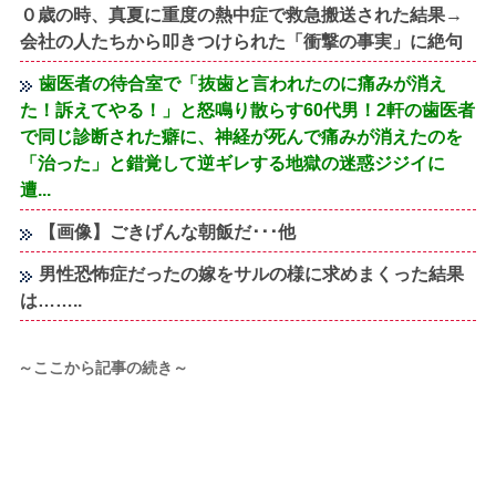
０歳の時、真夏に重度の熱中症で救急搬送された結果→
会社の人たちから叩きつけられた「衝撃の事実」に絶句
歯医者の待合室で「抜歯と言われたのに痛みが消え
た！訴えてやる！」と怒鳴り散らす60代男！2軒の歯医者
で同じ診断された癖に、神経が死んで痛みが消えたのを
「治った」と錯覚して逆ギレする地獄の迷惑ジジイに
遭...
【画像】ごきげんな朝飯だ･･･他
男性恐怖症だったの嫁をサルの様に求めまくった結果
は……..
～ここから記事の続き～