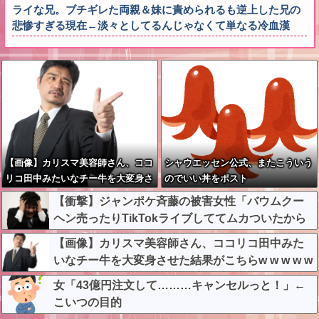
ライな兄。ブチギレた両親＆妹に責められるも逆上した兄の
悲惨すぎる現在←淡々としてるんじゃなくて単なる冷血漢
【画像】カリスマ美容師さん、ココ
シャウエッセン公式、またこういう
リコ田中みたいなチー牛を大変身さ
のでいい丼をポスト
せた結果がこちらw w w w w w w
【衝撃】ジャンポケ斉藤の被害女性「バウムクー
w w w w
ヘン売ったりTikTokライブしててムカついたから
示談しなかった」←コレってさ…
【画像】カリスマ美容師さん、ココリコ田中みた
いなチー牛を大変身させた結果がこちらw w w w w
w w w w w w
女「43億円注文して………キャンセルっと！」←
こいつの目的