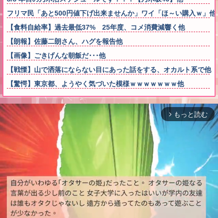
フリマ民「あと500円値下げ出来ませんか」ワイ「ほ～い購入ｗ」他
【食料自給率】過去最低37% 25年度、コメ消費減響く他
【朗報】佐藤二朗さん、ハグを報告他
【画像】ごきげんな朝飯だ･･･他
【戦慄】山で洒落にならない目にあった話をする、オカルト系で他
【驚愕】東京都、ようやく気づいた模様ｗｗｗｗｗｗｗ他
もっと読む
arrow_forward_ios