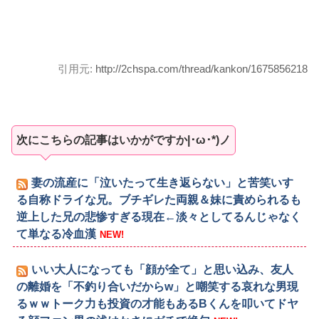
引用元:
http://2chspa.com/thread/kankon/1675856218
次にこちらの記事はいかがですか|･ω･*)ノ
妻の流産に「泣いたって生き返らない」と苦笑いす
る自称ドライな兄。ブチギレた両親＆妹に責められるも
逆上した兄の悲惨すぎる現在←淡々としてるんじゃなく
て単なる冷血漢
NEW!
いい大人になっても「顔が全て」と思い込み、友人
の離婚を「不釣り合いだからw」と嘲笑する哀れな男現
るｗｗトーク力も投資の才能もあるBくんを叩いてドヤ