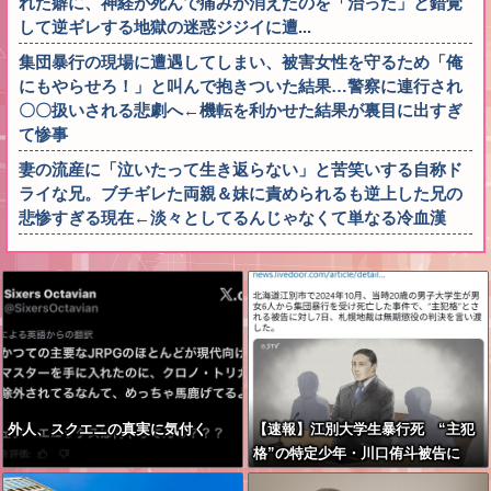
れた癖に、神経が死んで痛みが消えたのを「治った」と錯覚
して逆ギレする地獄の迷惑ジジイに遭...
集団暴行の現場に遭遇してしまい、被害女性を守るため「俺
にもやらせろ！」と叫んで抱きついた結果…警察に連行され
〇〇扱いされる悲劇へ←機転を利かせた結果が裏目に出すぎ
て惨事
妻の流産に「泣いたって生き返らない」と苦笑いする自称ド
ライな兄。ブチギレた両親＆妹に責められるも逆上した兄の
悲惨すぎる現在←淡々としてるんじゃなくて単なる冷血漢
外人、スクエニの真実に気付く
【速報】江別大学生暴行死 “主犯
格”の特定少年・川口侑斗被告に
「無期懲役」の判決 当時17歳少年