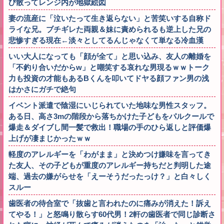
び散ってレンジ内が地獄絵図
妻の流産に「泣いたって生き返らない」と苦笑いする自称ド
ライな兄。ブチギレた両親＆妹に責められるも逆上した兄の
悲惨すぎる現在←淡々としてるんじゃなくて単なる冷血漢
いい大人になっても「顔が全て」と思い込み、友人の離婚を
「不釣り合いだからw」と嘲笑する哀れな男現るｗｗトーク
力も投資の才能もあるBくんを叩いてドヤる顔ファン男の浅
はかさにガチで絶句
イベント派遣で陰湿にいじられていた地味な男性スタッフ。
ある日、高さ3mの階段から落ちかけた子どもをパルクールで
爆走＆ダイブし間一髪で救出！職場の手のひら返しと評価爆
上げが凄まじかったｗｗ
軽度のアレルギーを「わがまま」と決めつけ嫌味を言ってき
た友人、その子どもが重度のアレルギー持ちだと判明した途
端、過去の嫌がらせを「えーそうだったっけ？」と白々しく
スルー
歯医者の待合室で「抜歯と言われたのに痛みが消えた！訴え
てやる！」と怒鳴り散らす60代男！2軒の歯医者で同じ診断さ