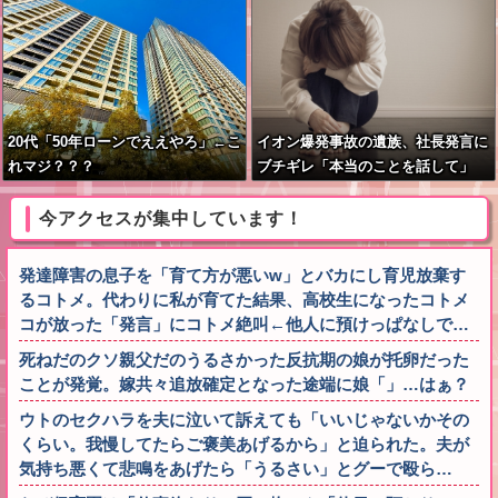
に「懲役30年」の判決
20代「50年ローンでええやろ」←こ
イオン爆発事故の遺族、社長発言に
れマジ？？？
ブチギレ「本当のことを話して」
今アクセスが集中しています！
発達障害の息子を「育て方が悪いw」とバカにし育児放棄す
るコトメ。代わりに私が育てた結果、高校生になったコトメ
コが放った「発言」にコトメ絶叫←他人に預けっぱなしで…
死ねだのクソ親父だのうるさかった反抗期の娘が托卵だった
ことが発覚。嫁共々追放確定となった途端に娘「」…はぁ？
ウトのセクハラを夫に泣いて訴えても「いいじゃないかその
くらい。我慢してたらご褒美あげるから」と迫られた。夫が
気持ち悪くて悲鳴をあげたら「うるさい」とグーで殴ら…