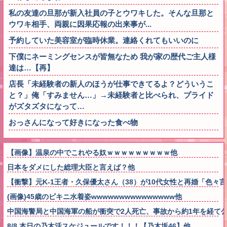
私の友達の旦那が新入社員の子とウワキした。そんな旦那と
ウワキ相手、両親に因果応報の出来事が...
予約していた美容室が臨時休業。連絡くれてもいいのに
下僕にネーミングセンスが皆無なため 我が家の歴代ご主人様
達は…【再】
店長「未経験者の新人のほうが仕事できてるよ？どういうこ
と？」俺「すみません…」→未経験者と比べられ、プライド
がズタズタになって…
おっさんになって好きになった食べ物
【画像】温泉の中でこれやる奴ｗｗｗｗｗｗｗｗｗ他
日本をダメにした総理大臣と言えば？他
【衝撃】元K-1王者・久保優太さん（38）が10代女性と再婚「色
(画像)45歳のビキニ水着姿wwwwwwwwwwwwwww他
中国海警局と中国海軍の船が衝突で2人死亡、事故から約1年を経て
8/8 本日の乃木活スケジュールです！！！【乃木坂46】他