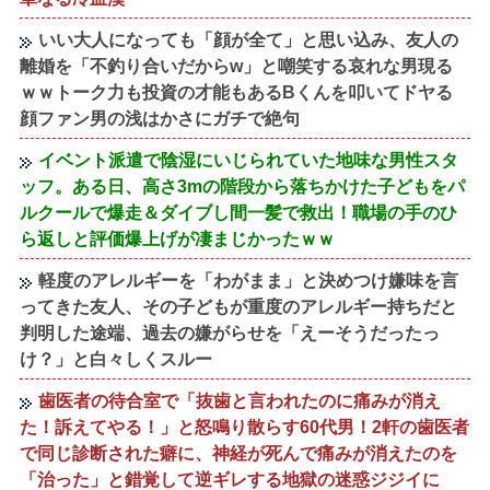
いい大人になっても「顔が全て」と思い込み、友人の
離婚を「不釣り合いだからw」と嘲笑する哀れな男現る
ｗｗトーク力も投資の才能もあるBくんを叩いてドヤる
顔ファン男の浅はかさにガチで絶句
イベント派遣で陰湿にいじられていた地味な男性スタ
ッフ。ある日、高さ3mの階段から落ちかけた子どもをパ
ルクールで爆走＆ダイブし間一髪で救出！職場の手のひ
ら返しと評価爆上げが凄まじかったｗｗ
軽度のアレルギーを「わがまま」と決めつけ嫌味を言
ってきた友人、その子どもが重度のアレルギー持ちだと
判明した途端、過去の嫌がらせを「えーそうだったっ
け？」と白々しくスルー
歯医者の待合室で「抜歯と言われたのに痛みが消え
た！訴えてやる！」と怒鳴り散らす60代男！2軒の歯医者
で同じ診断された癖に、神経が死んで痛みが消えたのを
「治った」と錯覚して逆ギレする地獄の迷惑ジジイに