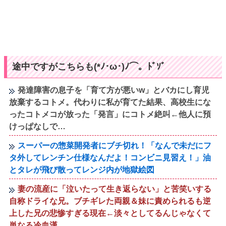
途中ですがこちらも(*ﾉ･ω･)ﾉ⌒。ﾄﾞｿﾞ
発達障害の息子を「育て方が悪いw」とバカにし育児
放棄するコトメ。代わりに私が育てた結果、高校生にな
ったコトメコが放った「発言」にコトメ絶叫←他人に預
けっぱなしで…
スーパーの惣菜開発者にブチ切れ！「なんで未だにフ
タ外してレンチン仕様なんだよ！コンビニ見習え！」油
とタレが飛び散ってレンジ内が地獄絵図
妻の流産に「泣いたって生き返らない」と苦笑いする
自称ドライな兄。ブチギレた両親＆妹に責められるも逆
上した兄の悲惨すぎる現在←淡々としてるんじゃなくて
単なる冷血漢