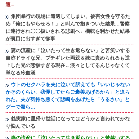
遭...
集団暴行の現場に遭遇してしまい、被害女性を守るた
め「俺にもやらせろ！」と叫んで抱きついた結果…警察
に連行され〇〇扱いされる悲劇へ←機転を利かせた結果
が裏目に出すぎて惨事
妻の流産に「泣いたって生き返らない」と苦笑いする
自称ドライな兄。ブチギレた両親＆妹に責められるも逆
上した兄の悲惨すぎる現在←淡々としてるんじゃなくて
単なる冷血漢
ウトのセクハラを夫に泣いて訴えても「いいじゃない
かそのくらい。我慢してたらご褒美あげるから」と迫ら
れた。夫が気持ち悪くて悲鳴をあげたら「うるさい」と
グーで殴ら…
義実家に里帰り世話になってはどうかと言われてかな
り悩んでいる
妻の流産に「泣いたって生き返らない」と苦笑いする