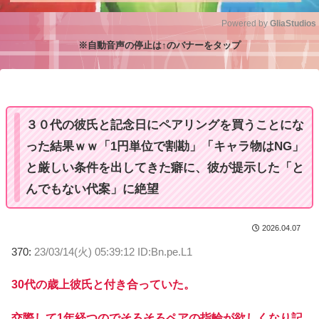
Powered by 
GliaStudios
※自動音声の停止は↑のバナーをタップ
M
u
t
e
３０代の彼氏と記念日にペアリングを買うことにな
った結果ｗｗ「1円単位で割勘」「キャラ物はNG」
と厳しい条件を出してきた癖に、彼が提示した「と
んでもない代案」に絶望
2026.04.07
370:
23/03/14(火) 05:39:12 ID:Bn.pe.L1
30代の歳上彼氏と付き合っていた。
交際して1年経つのでそろそろペアの指輪が欲しくなり記