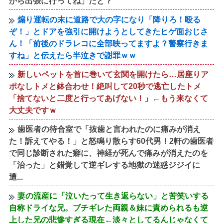
から出張に行ってね」だと？
煽り運転の末に道路で大の字になり「降りろ！殴る
ぞ！」とドアを強引に開けようとしてきたヒゲ面おじさ
ん！「前後のドラレコに全部映ってますよ？警察行きま
すね」と伝えたら半泣きで謝罪ｗｗ
新しいペットを首に巻いて玄関を開けたら…居座りア
ポなしトメと鉢合わせ！絶叫して20秒で逃亡したトメ
「捨てないと二度と行ってあげない！」←もう来なくて
大丈夫ですｗ
歯医者の待合室で「抜歯と言われたのに痛みが消え
た！訴えてやる！」と怒鳴り散らす60代男！2軒の歯医者
で同じ診断された癖に、神経が死んで痛みが消えたのを
「治った」と錯覚して逆ギレする地獄の迷惑ジジイに
遭...
妻の流産に「泣いたって生き返らない」と苦笑いする
自称ドライな兄。ブチギレた両親＆妹に責められるも逆
上した兄の悲惨すぎる現在←淡々としてるんじゃなくて