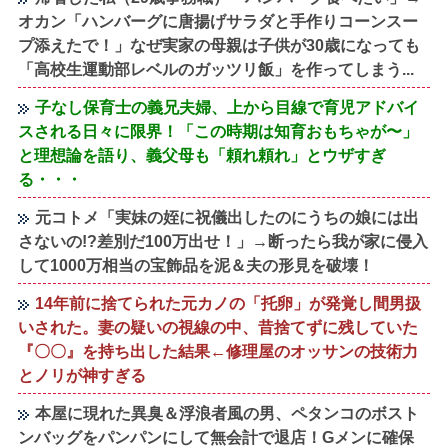
オカン「ハンバーグに唐揚げサラダと手作りコーンスー
プ添えたで！」なぜ実家の母親は子供が30歳になっても
「高校生運動部レベルのガッツリ飯」を作ってしまう...
子なし保育士の義兄夫婦、上から目線で育児アドバイ
スされる日々に限界！「この時期は知育おもちゃが〜」
と理想論を語り、義父母も「頼れ頼れ」とウザすぎ
る・・・
元コトメ「実妹の姪に祝儀出したのにうちの娘には出
さないの!?差別だ100万出せ！」→断ったら我が家に侵入
して1000万相当の宝飾品を泥＆夫の形見を破壊！
14年前に捨てられた元カノの「托卵」が発覚し間男扱
いされた。妻の疑いの視線の中、昔捨てずに残していた
『〇〇』を持ち出した結果←修理屋のオッサンの技術力
とノリが神すぎる
本屋に現れた異臭＆浮浪者風の男、ペタンコのボスト
ンバッグをパンパンにして無会計で退店！Gメンに確保