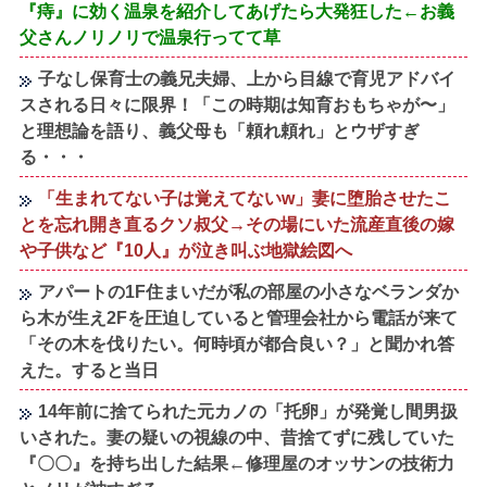
『痔』に効く温泉を紹介してあげたら大発狂した←お義
父さんノリノリで温泉行ってて草
子なし保育士の義兄夫婦、上から目線で育児アドバイ
スされる日々に限界！「この時期は知育おもちゃが〜」
と理想論を語り、義父母も「頼れ頼れ」とウザすぎ
る・・・
「生まれてない子は覚えてないw」妻に堕胎させたこ
とを忘れ開き直るクソ叔父→その場にいた流産直後の嫁
や子供など『10人』が泣き叫ぶ地獄絵図へ
アパートの1F住まいだが私の部屋の小さなベランダか
ら木が生え2Fを圧迫していると管理会社から電話が来て
「その木を伐りたい。何時頃が都合良い？」と聞かれ答
えた。すると当日
14年前に捨てられた元カノの「托卵」が発覚し間男扱
いされた。妻の疑いの視線の中、昔捨てずに残していた
『〇〇』を持ち出した結果←修理屋のオッサンの技術力