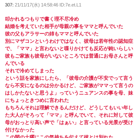
307:
21/11/17(水) 14:58:46 ID:7e.et.L1
叩かれるつもりで書く理不尽冷め
結婚を考えていた相手が母親の事をママと呼んでいた
彼の父もアラサーの姉もママと呼んでいた
別にマザコンというわけではなく、彼母は若年性の認知症
で、「ママ」と言わないと喋りかけても反応が鈍いらしい
彼もご家族も彼母がいないところでは普通にお母さんと呼
んでいる
それで冷めてしまった
という話を家族にしたら、「彼母の介護が不安でって言う
なら不安になるのは分かるけど、ご家族がママって言うの
はしかたないと思うよ」っていうニュアンスの事を母、妹
にちょっときつめに言われた
もちろんそれは理解できるんだけど、どうしてもいい年し
た大人がそろって「ママ」と呼んでいて、それに対して彼
母がおっとり高い声で「はぁい」と言っている光景が受け
付けなかった
この間の土曜にこの気持ちを伝えて彼とは別れた