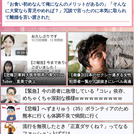
「お食い初めなんて俺になんのメリットがあるの」「そんな
に大変なら育児やめれば？」冗談で言ったのに本気に取られ
て離婚を言い渡された
【悲報】東科大医学部卒の美人You
【画像】日本のセクシー過ぎる女性
Tuber、直美で炎上・・・
犯罪者一覧が冗談抜きにレベル高過
ぎる件w w w w w w w w w
【緊急】今の若者に急増している『コレ』依存、
めちゃくちゃ深刻な模様w w w w w w w w w w
【悲報】へずまりゅう（35）ボランティアのため
熊本に行くも体調不良で病院に行く
流行を無視したとき「正直ダサくね？」ってなる
ファッション上げてけ