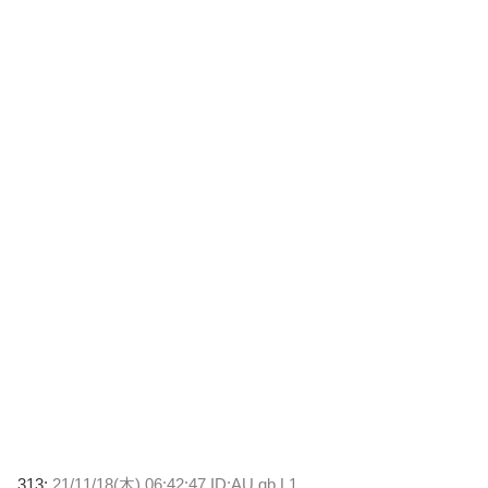
313:
21/11/18(木) 06:42:47 ID:AU.gb.L1