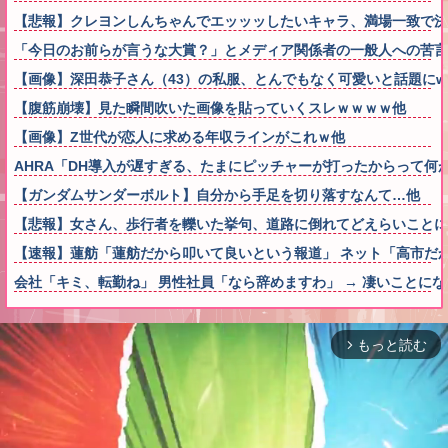
【悲報】クレヨンしんちゃんでエッッッしたいキャラ、満場一致で決
「今日のお前らが言うな大賞？」とメディア関係者の一般人への苦
【画像】深田恭子さん（43）の私服、とんでもなく可愛いと話題にw
【腹筋崩壊】見た瞬間吹いた画像を貼っていくスレｗｗｗｗ他
【画像】Z世代が恋人に求める年収ラインがこれｗ他
AHRA「DH導入が遅すぎる、たまにピッチャーが打ったからって何
【ガンダムサンダーボルト】自分から手足を切り落すなんて…他
【悲報】女さん、歩行者を轢いた挙句、道路に倒れてどえらいことになって
【速報】蓮舫「蓮舫だから叩いて良いという報道」 ネット「高市だ
会社「キミ、転勤ね」 男性社員「なら辞めますわ」 → 凄いことに
もっと読む
arrow_forward_ios