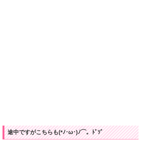
途中ですがこちらも(*ﾉ･ω･)ﾉ⌒。ﾄﾞｿﾞ