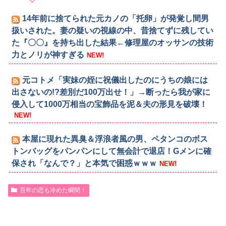
14年前に捨てられた元カノの「托卵」が発覚し間男
扱いされた。妻の疑いの視線の中、昔捨てずに残してい
た『〇〇』を持ち出した結果←修理屋のオッサンの技術
力とノリが神すぎる
NEW!
元コトメ「実妹の姪に祝儀出したのにうちの娘には
出さないの!?差別だ100万出せ！」→断ったら我が家に
侵入して1000万相当の宝飾品を泥＆夫の形見を破壊！
NEW!
本屋に現れた異臭＆浮浪者風の男、ペタンコのボス
トンバッグをパンパンにして無会計で退店！Gメンに確
保され「なんで？」と本気で困惑ｗｗｗ
NEW!
百年の恋も冷めた瞬間！