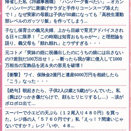
帰省した私（29歳事務職）「ハンバーグ食べたい」→オカン
「ハンバーグに唐揚げサラダと手作りコーンスープ添えた
で！」なぜ実家の母親は子供が30歳になっても「高校生運動
部レベルのガッツリ飯」を作ってしまう...
子なし保育士の義兄夫婦、上から目線で育児アドバイスされ
る日々に限界！「この時期は知育おもちゃが〜」と理想論を
語り、義父母も「頼れ頼れ」とウザすぎる・・・
元コトメ「実妹の姪に祝儀出したのにうちの娘には出さない
の!?差別だ100万出せ！」→断ったら我が家に侵入して1000
万相当の宝飾品を泥＆夫の形見を破壊！
【衝撃】 ワイ、保険金2億円と遺産6000万円を相続したら
「こう」なった・・・
【絶句】朝起きたら、子供2人(2歳と5歳)がシんでいた。私
（腕はひっかき傷だらけで、顔もヒリヒリするし…）→涙が
ボロボロ出て…
スーパーで小エビの天ぷら（１２尾入り４８０円）を買っ
た。レジ係の人「５７６０円です」私「えっ！？間違いじゃ
ないですか？」レジ「いや、４８...