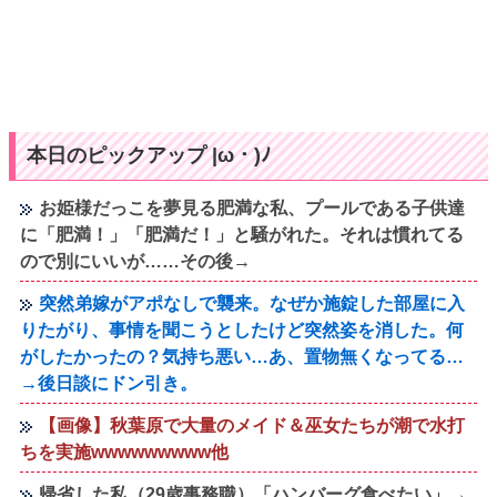
本日のピックアップ |ω・)ﾉ
お姫様だっこを夢見る肥満な私、プールである子供達
に「肥満！」「肥満だ！」と騒がれた。それは慣れてる
ので別にいいが……その後→
突然弟嫁がアポなしで襲来。なぜか施錠した部屋に入
りたがり、事情を聞こうとしたけど突然姿を消した。何
がしたかったの？気持ち悪い…あ、置物無くなってる…
→後日談にドン引き。
【画像】秋葉原で大量のメイド＆巫女たちが潮で水打
ちを実施wwwwwwwww他
帰省した私（29歳事務職）「ハンバーグ食べたい」→