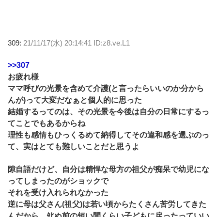
309:
21/11/17(水) 20:14:41 ID:z8.ve.L1
>>307
お疲れ様
ママ呼びの光景を含めて介護(と言ったらいいのか分から
んが)って大変だなぁと個人的に思った
結婚するってのは、その光景を今後は自分の日常にするっ
てことでもあるからね
理性も感情もひっくるめて納得してその違和感を選ぶのっ
て、実はとても難しいことだと思うよ
隙自語だけど、自分は精悍な母方の祖父が痴呆で幼児にな
ってしまったのがショックで
それを受け入れられなかった
逆に母は父さん(祖父)は若い頃からたくさん苦労してきた
んだから、ﾀﾋぬ前の短い間くらい子どもに戻ったっていい