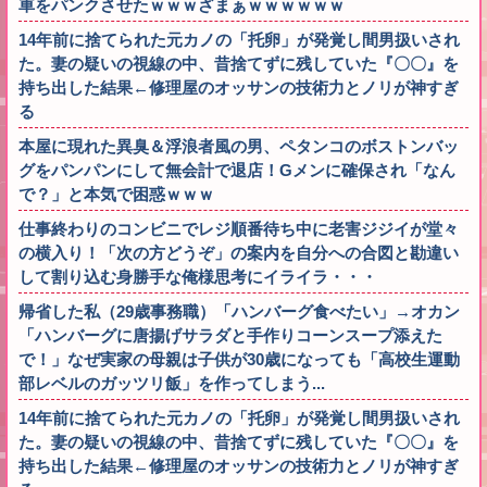
車をパンクさせたｗｗｗざまぁｗｗｗｗｗｗ
14年前に捨てられた元カノの「托卵」が発覚し間男扱いされ
た。妻の疑いの視線の中、昔捨てずに残していた『〇〇』を
持ち出した結果←修理屋のオッサンの技術力とノリが神すぎ
る
本屋に現れた異臭＆浮浪者風の男、ペタンコのボストンバッ
グをパンパンにして無会計で退店！Gメンに確保され「なん
で？」と本気で困惑ｗｗｗ
仕事終わりのコンビニでレジ順番待ち中に老害ジジイが堂々
の横入り！「次の方どうぞ」の案内を自分への合図と勘違い
して割り込む身勝手な俺様思考にイライラ・・・
帰省した私（29歳事務職）「ハンバーグ食べたい」→オカン
「ハンバーグに唐揚げサラダと手作りコーンスープ添えた
で！」なぜ実家の母親は子供が30歳になっても「高校生運動
部レベルのガッツリ飯」を作ってしまう...
14年前に捨てられた元カノの「托卵」が発覚し間男扱いされ
た。妻の疑いの視線の中、昔捨てずに残していた『〇〇』を
持ち出した結果←修理屋のオッサンの技術力とノリが神すぎ