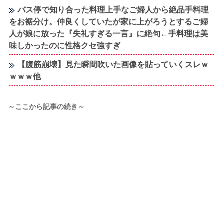
バス停で知り合った料理上手なご婦人から絶品手料理
をお裾分け。仲良くしていたが家に上がろうとするご婦
人が娘に放った『失礼すぎる一言』に絶句←手料理は美
味しかったのに性格クセ強すぎ
【腹筋崩壊】見た瞬間吹いた画像を貼っていくスレｗ
ｗｗｗ他
～ここから記事の続き～