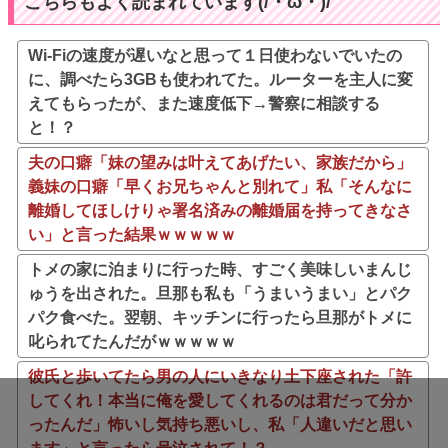
こちらもよく読まれています(/・ω・)/
Wi-Fiの速度が遅いなと思って１日使わないでいたの
に、調べたら3GBも使われてた。ルーターを主人に変
えてもらったが、また速度低下→警察に相談する
と！？
夫の口癖「妹の望みは叶えてあげたい、家族だから」
義妹の口癖「早くお兄ちゃんと別れて」私「そんなに
離婚してほしけりゃ署名済みの離婚届を持ってきなさ
い」と言った結果ｗｗｗｗｗ
トメの家に泊まりに行った時、すごく美味しいまんじ
ゅうを出された。旦那も私も「うまいうまい」とパク
パク食べた。翌朝、キッチンに行ったら旦那がトメに
叱られてたんだがｗｗｗｗｗ
彼氏と歩いてたら男の人にいきなり土下座された「許
してくれ！本当に俺を愛してくれるのは君だって分か
ったんだ」怖いし気持ち悪いし、私「人違いだと思い