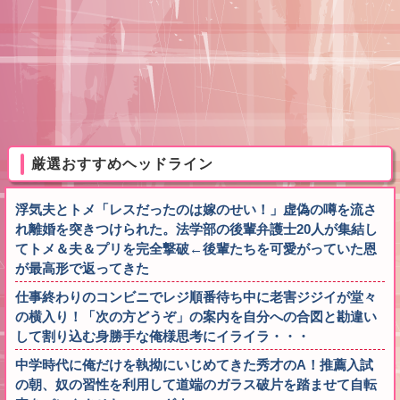
厳選おすすめヘッドライン
浮気夫とトメ「レスだったのは嫁のせい！」虚偽の噂を流さ
れ離婚を突きつけられた。法学部の後輩弁護士20人が集結し
てトメ＆夫＆プリを完全撃破←後輩たちを可愛がっていた恩
が最高形で返ってきた
仕事終わりのコンビニでレジ順番待ち中に老害ジジイが堂々
の横入り！「次の方どうぞ」の案内を自分への合図と勘違い
して割り込む身勝手な俺様思考にイライラ・・・
中学時代に俺だけを執拗にいじめてきた秀才のA！推薦入試
の朝、奴の習性を利用して道端のガラス破片を踏ませて自転