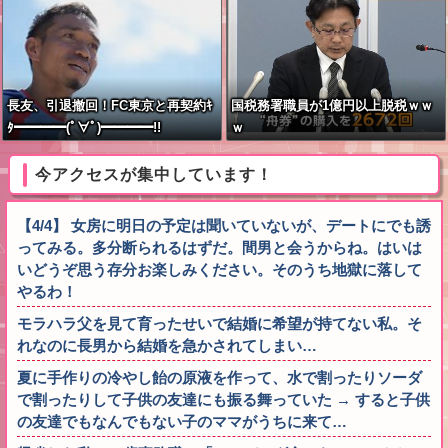
長友、引退撤回！FC東京と再契約ｷ
国税務署職員が1億円以上脱税ｗｗ
ﾀ━━━━(ﾟ∀ﾟ)━━━━!!
ｗ
今アクセスが集中しています！
【4/4】 女房に明日の予定は聞いていないが、デートにでも誘
ってみる。多分断られるはずだ。間男と会うからね。はいは
いどうぞ思う存分お楽しみください。そのうち地獄に落して
やるわ！
モラハラ父を見て育ったせいで結婚に希望が持てない私。そ
れなのに長男から結婚を急かされてしまい…
夏に手作りの冷やし飴の原液を作って、水で割ったりソーダ
で割ったりして子供の友達にも振る舞っていた → すると子供
の友達でもなんでもない子のママがうちに来て…