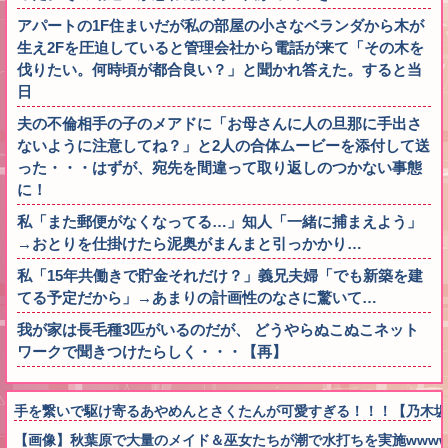
アパートの1F住まいだが私の部屋の小さなベランダから木が
生え2Fを圧迫していると管理会社から電話が来て「その木を
伐りたい。何時頃が都合良い？」と聞かれ答えた。すると当
日
夫の不倫相手の子のメアドに「お母さんに人の旦那に手出さ
ないように注意してね？」と2人の合体ムービーを添付して送
った・・・はずが、宛先を間違って取り返しのつかない事態
に！
私「また郵便がなくなってる…」知人「一緒に捕まえよう」
→おとりを仕掛けたら泥奥がまんまと引っかかり…
私「15年共働きで貯金それだけ？」義兄夫婦「でも新築を建
てる予定だから」→あまりの計画性のなさに驚いて…
我が家は長毛種3匹がいるのだが、 どうやらぬこぬこネット
ワークで聞きつけたらしく・・・【再】
手を繋いで駆け寄るあやめんとさくたんが可愛すぎる！！！【乃木坂
【画像】秋葉原で大量のメイド＆巫女たちが潮で水打ちを実施wwww