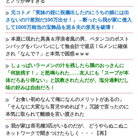
とノリが神すぎる
元コトメ「実妹の姪に祝儀出したのにうちの娘には出
さないの!?差別だ100万出せ！」→断ったら我が家に侵入
して1000万相当の宝飾品を泥＆夫の形見を破壊！
本屋に現れた異臭＆浮浪者風の男、ペタンコのボスト
ンバッグをパンパンにして無会計で退店！Gメンに確保
され「なんで？」と本気で困惑ｗｗｗ
しょっぱいラーメンの汁を残したら隣のおっさんに
「何故残す！」と怒鳴られた……友人にも「スープが本
体だろあり得ない」と説教されたんだが、塩分過剰だし
味の好みは自由だろ！
「お食い初めなんて俺になんのメリットがあるの」
「そんなに大変なら育児やめれば？」冗談で言ったのに
本気に取られて離婚を言い渡された
我が家は長毛種3匹がいるのだが、 どうやらぬこぬこ
ネットワークで聞きつけたらしく・・・【再】