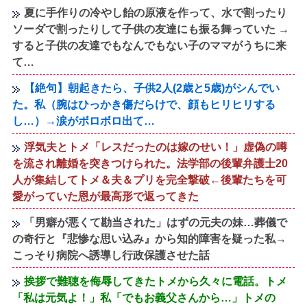
夏に手作りの冷やし飴の原液を作って、水で割ったり
ソーダで割ったりして子供の友達にも振る舞っていた →
すると子供の友達でもなんでもない子のママがうちに来
て…
【絶句】朝起きたら、子供2人(2歳と5歳)がシんでい
た。私（腕はひっかき傷だらけで、顔もヒリヒリする
し…）→涙がボロボロ出て…
浮気夫とトメ「レスだったのは嫁のせい！」虚偽の噂
を流され離婚を突きつけられた。法学部の後輩弁護士20
人が集結してトメ＆夫＆プリを完全撃破←後輩たちを可
愛がっていた恩が最高形で返ってきた
「男癖が悪くて勘当された」はずの元夫の妹…葬儀で
の奇行と『悲惨な思い込み』から知的障害を疑った私→
こっそり病院へ誘導し行政保護させた話
挨拶で難聴を侮辱してきたトメから久々に電話。トメ
「私は元気よ！」私「でもお義父さんから…」トメの