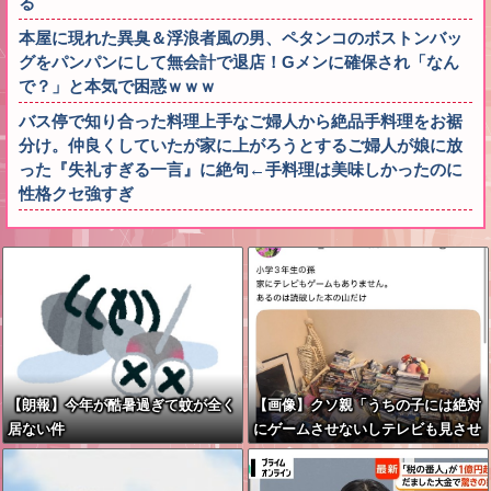
る
本屋に現れた異臭＆浮浪者風の男、ペタンコのボストンバッ
グをパンパンにして無会計で退店！Gメンに確保され「なん
で？」と本気で困惑ｗｗｗ
バス停で知り合った料理上手なご婦人から絶品手料理をお裾
分け。仲良くしていたが家に上がろうとするご婦人が娘に放
った『失礼すぎる一言』に絶句←手料理は美味しかったのに
性格クセ強すぎ
【朗報】今年が酷暑過ぎて蚊が全く
【画像】クソ親「うちの子には絶対
居ない件
にゲームさせないしテレビも見させ
ない！！！！！」