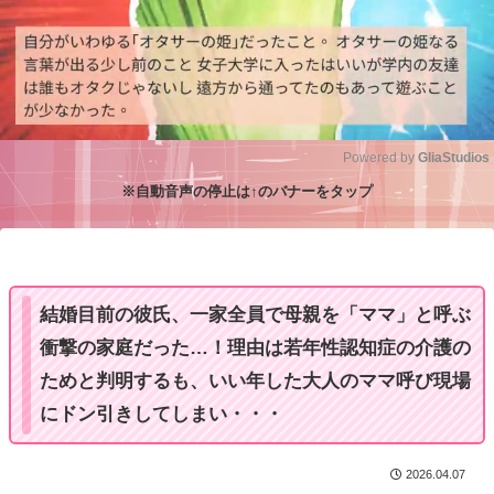
Powered by 
GliaStudios
※自動音声の停止は↑のバナーをタップ
M
u
t
e
結婚目前の彼氏、一家全員で母親を「ママ」と呼ぶ
衝撃の家庭だった…！理由は若年性認知症の介護の
ためと判明するも、いい年した大人のママ呼び現場
にドン引きしてしまい・・・
2026.04.07