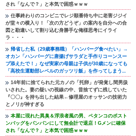
され「なんで？」と本気で困惑ｗｗｗ
仕事終わりのコンビニでレジ順番待ち中に老害ジジイ
が堂々の横入り！「次の方どうぞ」の案内を自分への合
図と勘違いして割り込む身勝手な俺様思考にイライ
ラ・・・
帰省した私（29歳事務職）「ハンバーグ食べたい」→
オカン「ハンバーグに唐揚げサラダと手作りコーンスー
プ添えたで！」なぜ実家の母親は子供が30歳になっても
「高校生運動部レベルのガッツリ飯」を作ってしまう...
14年前に捨てられた元カノの「托卵」が発覚し間男扱
いされた。妻の疑いの視線の中、昔捨てずに残していた
『〇〇』を持ち出した結果←修理屋のオッサンの技術力
とノリが神すぎる
本屋に現れた異臭＆浮浪者風の男、ペタンコのボスト
ンバッグをパンパンにして無会計で退店！Gメンに確保
され「なんで？」と本気で困惑ｗｗｗ