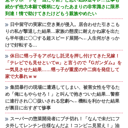
続かず他力本願で横柄になったあまりの非常識さに限界
到達！情で助けてきたけどもう親族やめたい
日中留守の実家に空き巣が侵入。居合わせた引きこも
りの私が撃退した結果…家族の態度に耐えかね家を出た
ら半年後に〇〇する超スピード展開へ←人生何がきっか
けで好転する…
休日に甥っ子をアポなし託児を押し付けてきた兄嫁！
「テレビでも見せといてw」と言うので『Gガンダム』を
一気見させた結果……甥っ子が重度の中二病を発症して
家で大暴れｗｗ
集団暴行の現場に遭遇してしまい、被害女性を守るた
め「俺にもやらせろ！」と叫んで抱きついた結果…警察
に連行され〇〇扱いされる悲劇へ←機転を利かせた結果
が裏目に出すぎて惨事
スーパーの惣菜開発者にブチ切れ！「なんで未だにフ
タ外してレンチン仕様なんだよ！コンビニ見習え！」油