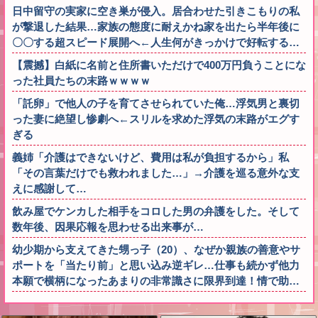
日中留守の実家に空き巣が侵入。居合わせた引きこもりの私
が撃退した結果…家族の態度に耐えかね家を出たら半年後に
〇〇する超スピード展開へ←人生何がきっかけで好転する…
【震撼】白紙に名前と住所書いただけで400万円負うことにな
った社員たちの末路ｗｗｗｗ
「託卵」で他人の子を育てさせられていた俺…浮気男と裏切
った妻に絶望し惨劇へ←スリルを求めた浮気の末路がエグす
ぎる
義姉「介護はできないけど、費用は私が負担するから」私
「その言葉だけでも救われました…」→介護を巡る意外な支
えに感謝して…
飲み屋でケンカした相手をコロした男の弁護をした。そして
数年後、因果応報を思わせる出来事が…
幼少期から支えてきた甥っ子（20）、なぜか親族の善意やサ
ポートを「当たり前」と思い込み逆ギレ…仕事も続かず他力
本願で横柄になったあまりの非常識さに限界到達！情で助…