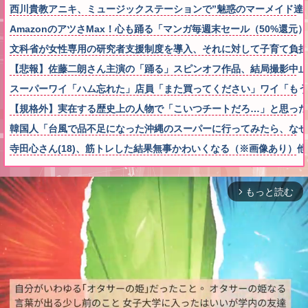
西川貴教アニキ、ミュージックステーションで”魅惑のマーメイド達
AmazonのアツさMax！心も踊る「マンガ毎週末セール（50%還元
文科省が女性専用の研究者支援制度を導入、それに対して子育て負担
【悲報】佐藤二朗さん主演の「踊る」スピンオフ作品、結局撮影中止が
スーパーワイ「ハム忘れた」店員「また買ってください」ワイ「も
【規格外】実在する歴史上の人物で「こいつチートだろ…」と思った
韓国人「台風で品不足になった沖縄のスーパーに行ってみたら、なぜ
寺田心さん(18)、筋トレした結果無事かわいくなる（※画像あり）他
もっと読む
arrow_forward_ios