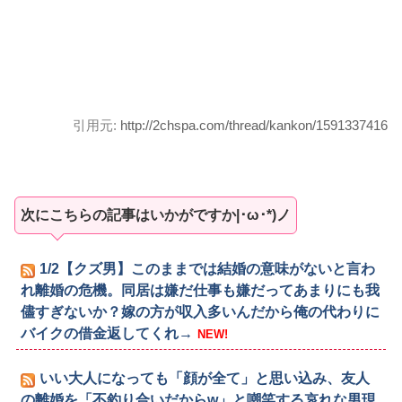
引用元:
http://2chspa.com/thread/kankon/1591337416
次にこちらの記事はいかがですか|･ω･*)ノ
1/2【クズ男】このままでは結婚の意味がないと言わ
れ離婚の危機。同居は嫌だ仕事も嫌だってあまりにも我
儘すぎないか？嫁の方が収入多いんだから俺の代わりに
バイクの借金返してくれ→
NEW!
いい大人になっても「顔が全て」と思い込み、友人
の離婚を「不釣り合いだからw」と嘲笑する哀れな男現