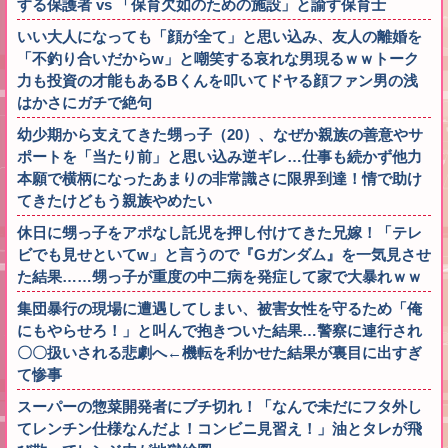
する保護者 vs 「保育欠如のための施設」と諭す保育士
いい大人になっても「顔が全て」と思い込み、友人の離婚を
「不釣り合いだからw」と嘲笑する哀れな男現るｗｗトーク
力も投資の才能もあるBくんを叩いてドヤる顔ファン男の浅
はかさにガチで絶句
幼少期から支えてきた甥っ子（20）、なぜか親族の善意やサ
ポートを「当たり前」と思い込み逆ギレ…仕事も続かず他力
本願で横柄になったあまりの非常識さに限界到達！情で助け
てきたけどもう親族やめたい
休日に甥っ子をアポなし託児を押し付けてきた兄嫁！「テレ
ビでも見せといてw」と言うので『Gガンダム』を一気見させ
た結果……甥っ子が重度の中二病を発症して家で大暴れｗｗ
集団暴行の現場に遭遇してしまい、被害女性を守るため「俺
にもやらせろ！」と叫んで抱きついた結果…警察に連行され
〇〇扱いされる悲劇へ←機転を利かせた結果が裏目に出すぎ
て惨事
スーパーの惣菜開発者にブチ切れ！「なんで未だにフタ外し
てレンチン仕様なんだよ！コンビニ見習え！」油とタレが飛