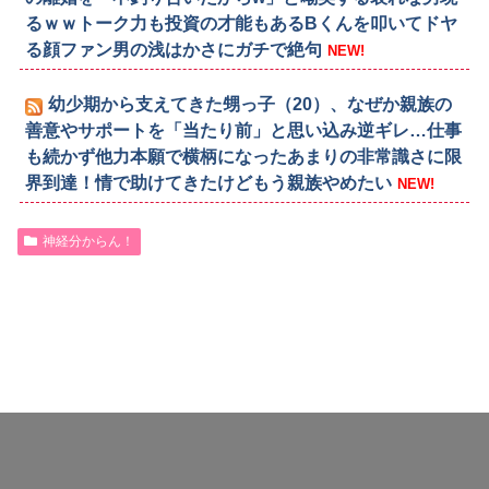
るｗｗトーク力も投資の才能もあるBくんを叩いてドヤ
る顔ファン男の浅はかさにガチで絶句
NEW!
幼少期から支えてきた甥っ子（20）、なぜか親族の
善意やサポートを「当たり前」と思い込み逆ギレ…仕事
も続かず他力本願で横柄になったあまりの非常識さに限
界到達！情で助けてきたけどもう親族やめたい
NEW!
神経分からん！