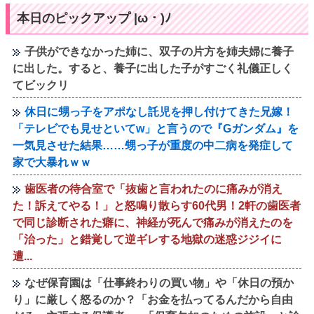
本日のピックアップ |ω・)ﾉ
子供ができなかった姉に、双子の片方を姉夫婦に養子
に出した。すると、養子に出した子がすごく礼儀正しく
てビックリ
休日に甥っ子をアポなし託児を押し付けてきた兄嫁！
「テレビでも見せといてw」と言うので『Gガンダム』を
一気見させた結果……甥っ子が重度の中二病を発症して
家で大暴れｗｗ
歯医者の待合室で「抜歯と言われたのに痛みが消え
た！訴えてやる！」と怒鳴り散らす60代男！2軒の歯医者
で同じ診断された癖に、神経が死んで痛みが消えたのを
「治った」と錯覚して逆ギレする地獄の迷惑ジジイに
遭...
なぜ保育園は「仕事終わりの買い物」や「休日の預か
り」に厳しく怒るのか？「お金を払ってるんだから自由