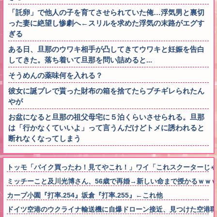
「託卵」で他人の子を育てさせられていた俺…浮気男と裏切
った妻に絶望し惨劇へ←スリルを求めた浮気の末路がエグす
ぎる
ある日、旦那のウワキ相手が凸してきてウワキと妊娠を告白
してきた。落ち着いて旦那を問い詰めると...
そうめんの薬味何を入れる？
彼女に誕プレで貰った財布の箱を捨てたらブチギレられたん
やが
お盆になると旦那の祖父母宅に５泊くらいさせられる。旦那
は「行かなくていいよ」って言うんだけどトメに誘われると
断れなくなってしまう
トッモ「バイク買ったわ！見てやこれ！」ワイ「これスクーターじゃ
ミッチーこと及川光博さん、56歳で再婚→新しい命まで授かるｗｗ
カープ小園『打率.254』坂倉『打率.255』←これ他
ドイツ空港のウクライナ輸送機に自爆ドローン接近、見つけた空港職