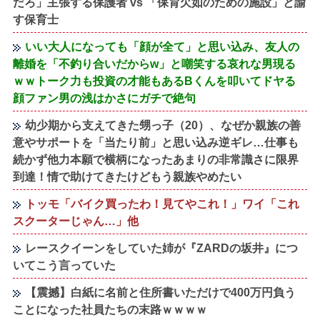
だろ」主張する保護者 vs 「保育欠如のための施設」と諭
す保育士
いい大人になっても「顔が全て」と思い込み、友人の
離婚を「不釣り合いだからw」と嘲笑する哀れな男現る
ｗｗトーク力も投資の才能もあるBくんを叩いてドヤる
顔ファン男の浅はかさにガチで絶句
幼少期から支えてきた甥っ子（20）、なぜか親族の善
意やサポートを「当たり前」と思い込み逆ギレ…仕事も
続かず他力本願で横柄になったあまりの非常識さに限界
到達！情で助けてきたけどもう親族やめたい
トッモ「バイク買ったわ！見てやこれ！」ワイ「これ
スクーターじゃん…」他
レースクイーンをしていた姉が『ZARDの坂井』につ
いてこう言っていた
【震撼】白紙に名前と住所書いただけで400万円負う
ことになった社員たちの末路ｗｗｗｗ