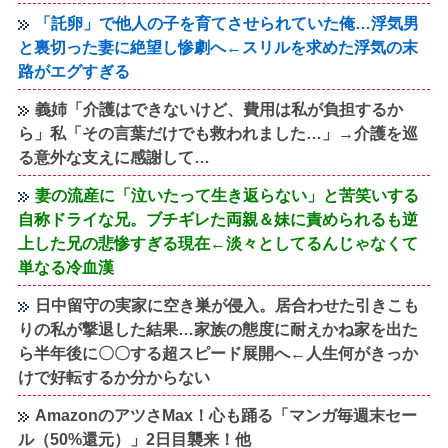
「託卵」で他人の子を育てさせられていた俺…浮気男
と裏切った妻に絶望し惨劇へ←スリルを求めた浮気の末
路がエグすぎる
義姉「介護はできないけど、費用は私が負担するか
ら」私「その言葉だけでも救われました…」→介護を巡
る意外な支えに感謝して…
妻の流産に「泣いたって生き返らない」と苦笑いする
自称ドライな兄。ブチギレた両親＆妹に責められるも逆
上した兄の悲惨すぎる現在←淡々としてるんじゃなくて
単なる冷血漢
日中留守の実家に空き巣が侵入。居合わせた引きこも
りの私が撃退した結果…家族の態度に耐えかね家を出た
ら半年後に〇〇する超スピード展開へ←人生何がきっか
けで好転するか分からない
AmazonのアツさMax！心も踊る「マンガ毎週末セー
ル（50%還元）」2日目襲来！他