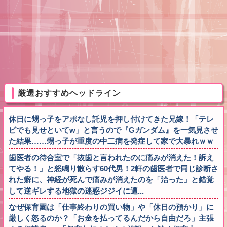
厳選おすすめヘッドライン
休日に甥っ子をアポなし託児を押し付けてきた兄嫁！「テレ
ビでも見せといてw」と言うので『Gガンダム』を一気見させ
た結果……甥っ子が重度の中二病を発症して家で大暴れｗｗ
歯医者の待合室で「抜歯と言われたのに痛みが消えた！訴え
てやる！」と怒鳴り散らす60代男！2軒の歯医者で同じ診断さ
れた癖に、神経が死んで痛みが消えたのを「治った」と錯覚
して逆ギレする地獄の迷惑ジジイに遭...
なぜ保育園は「仕事終わりの買い物」や「休日の預かり」に
厳しく怒るのか？「お金を払ってるんだから自由だろ」主張