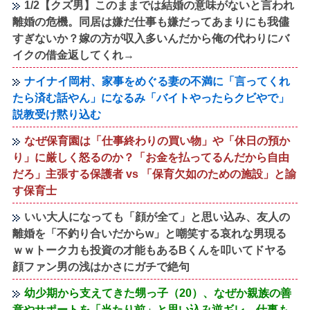
1/2【クズ男】このままでは結婚の意味がないと言われ
離婚の危機。同居は嫌だ仕事も嫌だってあまりにも我儘
すぎないか？嫁の方が収入多いんだから俺の代わりにバ
イクの借金返してくれ→
ナイナイ岡村、家事をめぐる妻の不満に「言ってくれ
たら済む話やん」になるみ「バイトやったらクビやで」
説教受け黙り込む
なぜ保育園は「仕事終わりの買い物」や「休日の預か
り」に厳しく怒るのか？「お金を払ってるんだから自由
だろ」主張する保護者 vs 「保育欠如のための施設」と諭
す保育士
いい大人になっても「顔が全て」と思い込み、友人の
離婚を「不釣り合いだからw」と嘲笑する哀れな男現る
ｗｗトーク力も投資の才能もあるBくんを叩いてドヤる
顔ファン男の浅はかさにガチで絶句
幼少期から支えてきた甥っ子（20）、なぜか親族の善
意やサポートを「当たり前」と思い込み逆ギレ…仕事も