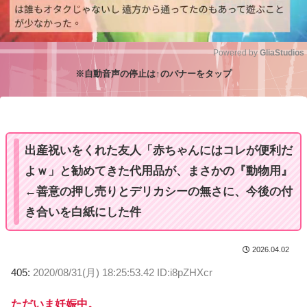
Powered by 
GliaStudios
※自動音声の停止は↑のバナーをタップ
M
u
t
e
出産祝いをくれた友人「赤ちゃんにはコレが便利だ
よｗ」と勧めてきた代用品が、まさかの『動物用』
←善意の押し売りとデリカシーの無さに、今後の付
き合いを白紙にした件
2026.04.02
405:
2020/08/31(月) 18:25:53.42 ID:i8pZHXcr
ただいま妊娠中。