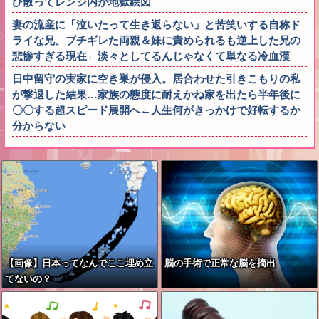
び散ってレンジ内が地獄絵図
妻の流産に「泣いたって生き返らない」と苦笑いする自称ド
ライな兄。ブチギレた両親＆妹に責められるも逆上した兄の
悲惨すぎる現在←淡々としてるんじゃなくて単なる冷血漢
日中留守の実家に空き巣が侵入。居合わせた引きこもりの私
が撃退した結果…家族の態度に耐えかね家を出たら半年後に
〇〇する超スピード展開へ←人生何がきっかけで好転するか
分からない
【画像】日本ってなんでここ埋め立
脳の手術で正常な脳を摘出
てないの？