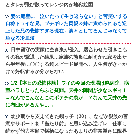
とタレが飛び散ってレンジ内が地獄絵図
妻の流産に「泣いたって生き返らない」と苦笑いする
自称ドライな兄。ブチギレた両親＆妹に責められるも逆
上した兄の悲惨すぎる現在←淡々としてるんじゃなくて
単なる冷血漢
日中留守の実家に空き巣が侵入。居合わせた引きこも
りの私が撃退した結果…家族の態度に耐えかね家を出た
ら半年後に〇〇する超スピード展開へ←人生何がきっか
けで好転するか分からない
1/2【本日の恐怖体験】ワイの今回の現場は廃病院。病
室バラしとったらふと疑問。天井の隙間が少なスギィ！
→なんでこんなとこにポテチの袋が…？なんで天井の先
に布団があるんや…→
幼少期から支えてきた甥っ子（20）、なぜか親族の善
意やサポートを「当たり前」と思い込み逆ギレ…仕事も
続かず他力本願で横柄になったあまりの非常識さに限界