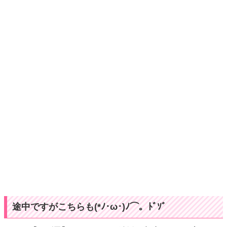
途中ですがこちらも(*ﾉ･ω･)ﾉ⌒。ﾄﾞｿﾞ