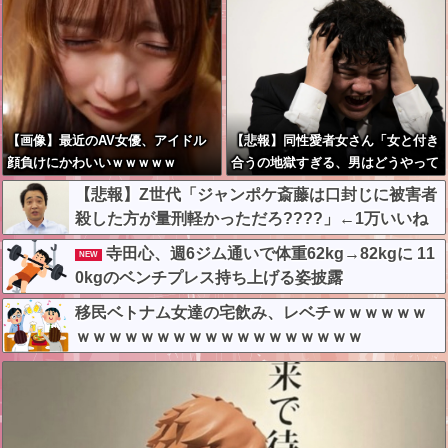
【画像】最近のAV女優、アイドル
【悲報】同性愛者女さん「女と付き
顔負けにかわいいｗｗｗｗｗ
合うの地獄すぎる、男はどうやって
耐えてんの？」←コレは同意せざる
【悲報】Z世代「ジャンポケ斎藤は口封じに被害者
おえないと話題に
殺した方が量刑軽かっただろ????」←1万いいね
❤️
寺田心、週6ジム通いで体重62kg→82kgに 11
NEW
0kgのベンチプレス持ち上げる姿披露
移民ベトナム女達の宅飲み、レベチｗｗｗｗｗｗ
ｗｗｗｗｗｗｗｗｗｗｗｗｗｗｗｗｗｗ