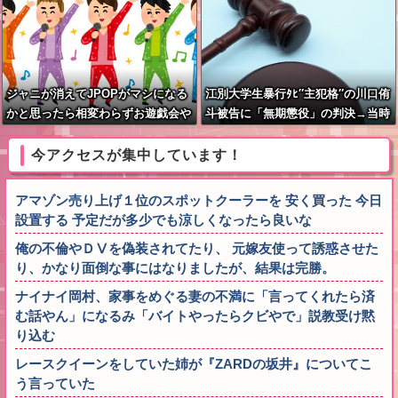
ジャニが消えてJPOPがマシになる
江別大学生暴行ﾀﾋ″主犯格″の川口侑
かと思ったら相変わらずお遊戯会や
斗被告に「無期懲役」の判決→当時
ってて笑う
17歳少年に「懲役30年」の判決
今アクセスが集中しています！
アマゾン売り上げ１位のスポットクーラーを 安く買った 今日
設置する 予定だが多少でも涼しくなったら良いな
俺の不倫やＤⅤを偽装されてたり、 元嫁友使って誘惑させた
り、かなり面倒な事にはなりましたが、結果は完勝。
ナイナイ岡村、家事をめぐる妻の不満に「言ってくれたら済
む話やん」になるみ「バイトやったらクビやで」説教受け黙
り込む
レースクイーンをしていた姉が『ZARDの坂井』についてこ
う言っていた