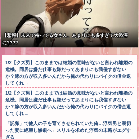
【悲報】未来で待ってる女さん、あまりにも多すぎて大渋滞
に????
1/2【クズ男】このままでは結婚の意味がないと言われ離婚の
危機。同居は嫌だ仕事も嫌だってあまりにも我儘すぎない
か？嫁の方が収入多いんだから俺の代わりにバイクの借金返
してくれ→
1/2【クズ男】このままでは結婚の意味がないと言われ離婚の
危機。同居は嫌だ仕事も嫌だってあまりにも我儘すぎない
か？嫁の方が収入多いんだから俺の代わりにバイクの借金返
してくれ→
「託卵」で他人の子を育てさせられていた俺…浮気男と裏切
った妻に絶望し惨劇へ←スリルを求めた浮気の末路がエグす
ぎる