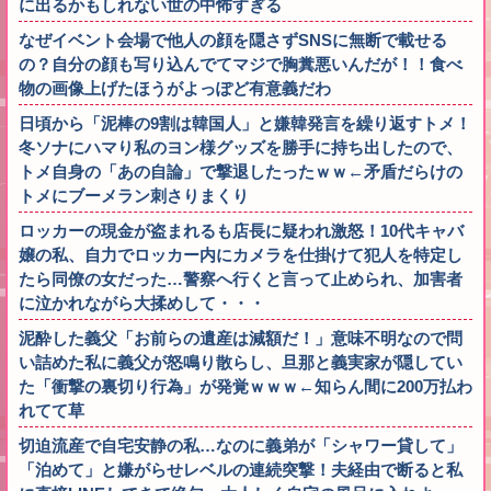
に出るかもしれない世の中怖すぎる
なぜイベント会場で他人の顔を隠さずSNSに無断で載せる
の？自分の顔も写り込んでてマジで胸糞悪いんだが！！食べ
物の画像上げたほうがよっぽど有意義だわ
日頃から「泥棒の9割は韓国人」と嫌韓発言を繰り返すトメ！
冬ソナにハマり私のヨン様グッズを勝手に持ち出したので、
トメ自身の「あの自論」で撃退したったｗｗ←矛盾だらけの
トメにブーメラン刺さりまくり
ロッカーの現金が盗まれるも店長に疑われ激怒！10代キャバ
嬢の私、自力でロッカー内にカメラを仕掛けて犯人を特定し
たら同僚の女だった…警察へ行くと言って止められ、加害者
に泣かれながら大揉めして・・・
泥酔した義父「お前らの遺産は減額だ！」意味不明なので問
い詰めた私に義父が怒鳴り散らし、旦那と義実家が隠してい
た「衝撃の裏切り行為」が発覚ｗｗｗ←知らん間に200万払わ
れてて草
切迫流産で自宅安静の私…なのに義弟が「シャワー貸して」
「泊めて」と嫌がらせレベルの連続突撃！夫経由で断ると私