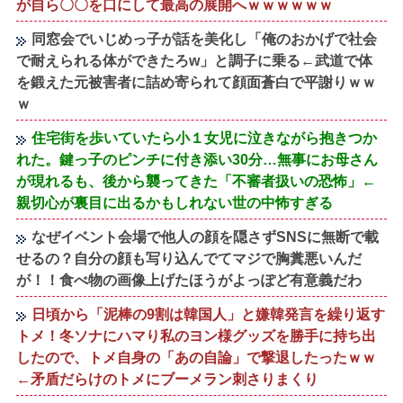
が自ら〇〇を口にして最高の展開へｗｗｗｗｗｗ
同窓会でいじめっ子が話を美化し「俺のおかげで社会
で耐えられる体ができたろw」と調子に乗る←武道で体
を鍛えた元被害者に詰め寄られて顔面蒼白で平謝りｗｗ
ｗ
住宅街を歩いていたら小１女児に泣きながら抱きつか
れた。鍵っ子のピンチに付き添い30分…無事にお母さん
が現れるも、後から襲ってきた「不審者扱いの恐怖」←
親切心が裏目に出るかもしれない世の中怖すぎる
なぜイベント会場で他人の顔を隠さずSNSに無断で載
せるの？自分の顔も写り込んでてマジで胸糞悪いんだ
が！！食べ物の画像上げたほうがよっぽど有意義だわ
日頃から「泥棒の9割は韓国人」と嫌韓発言を繰り返す
トメ！冬ソナにハマり私のヨン様グッズを勝手に持ち出
したので、トメ自身の「あの自論」で撃退したったｗｗ
←矛盾だらけのトメにブーメラン刺さりまくり