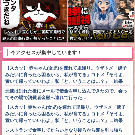
【ネット】荒らしが『警察官発砲で
移民を過剰に問題視してる人ら一定
犯人の自傷行為が無かったことにさ
数いるけどさ・・・
れた』記事に「難癖な記事」とイチ
ャモン→自傷行為の動画が拡散して
今アクセスが集中しています！
マスゴミの偏向報道確定
【スカッ】 赤ちゃん(女児)を連れて里帰り。ウザトメ「嫁子
みたいに育ったら困るから、私が育てる」コトメ「そうよ、
置いて帰っていいわよ」私「と、いうことは…？」→結果
元彼は別れた後にメールで借金を申し込んできたので、会っ
てその場で消費者金融へ連れて行った…
【スカッ】赤ちゃん(女児)を連れて里帰り。ウザトメ「嫁子
みたいに育ったら困るから、私が育てる」コトメ「そうよ、
置いて帰っていいわよ」私「と、いうことは…？」→結果
レストランで食事してたらいきなり後ろから髪を引っ張ら