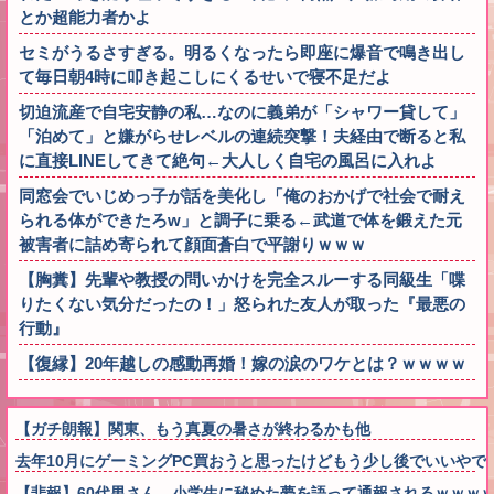
とか超能力者かよ
セミがうるさすぎる。明るくなったら即座に爆音で鳴き出し
て毎日朝4時に叩き起こしにくるせいで寝不足だよ
切迫流産で自宅安静の私…なのに義弟が「シャワー貸して」
「泊めて」と嫌がらせレベルの連続突撃！夫経由で断ると私
に直接LINEしてきて絶句←大人しく自宅の風呂に入れよ
同窓会でいじめっ子が話を美化し「俺のおかげで社会で耐え
られる体ができたろw」と調子に乗る←武道で体を鍛えた元
被害者に詰め寄られて顔面蒼白で平謝りｗｗｗ
【胸糞】先輩や教授の問いかけを完全スルーする同級生「喋
りたくない気分だったの！」怒られた友人が取った『最悪の
行動』
【復縁】20年越しの感動再婚！嫁の涙のワケとは？ｗｗｗｗ
【ガチ朗報】関東、もう真夏の暑さが終わるかも他
去年10月にゲーミングPC買おうと思ったけどもう少し後でいいや
【悲報】60代男さん、小学生に秘めた夢を語って通報されるｗｗｗ