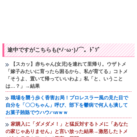
途中ですがこちらも(*ﾉ･ω･)ﾉ⌒。ﾄﾞｿﾞ
【スカッ】赤ちゃん(女児)を連れて里帰り。ウザトメ
「嫁子みたいに育ったら困るから、私が育てる」コトメ
「そうよ、置いて帰っていいわよ」私「と、いうこと
は…？」→結果
職場を襲う歩く香害お局！プロレスラー風の見た目で
自分を「〇〇ちゃん」呼び、部下を鬱病で何人も潰して
お菓子賄賂でウハウハwｗｗ
家購入に「ダメダメ！」と猛反対するトメに「あなた
の家じゃありません」と言い放った結果→激怒したトメ