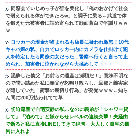
同窓会でいじめっ子が話を美化し「俺のおかげで社会
で耐えられる体ができたろw」と調子に乗る←武道で体
を鍛えた元被害者に詰め寄られて顔面蒼白で平謝りｗｗ
ｗ
ロッカーの現金が盗まれるも店長に疑われ激怒！10代
キャバ嬢の私、自力でロッカー内にカメラを仕掛けて犯
人を特定したら同僚の女だった…警察へ行くと言って止
められ、加害者に泣かれながら大揉めして・・・
泥酔した義父「お前らの遺産は減額だ！」意味不明な
ので問い詰めた私に義父が怒鳴り散らし、旦那と義実家
が隠していた「衝撃の裏切り行為」が発覚ｗｗｗ←知ら
ん間に200万払われてて草
切迫流産で自宅安静の私…なのに義弟が「シャワー貸
して」「泊めて」と嫌がらせレベルの連続突撃！夫経由
で断ると私に直接LINEしてきて絶句←大人しく自宅の風
呂に入れよ