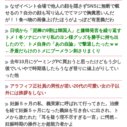
なぜイベント会場で他人の顔を隠さずSNSに無断で載
せるの？自分の顔も写り込んでてマジで胸糞悪いんだ
が！！食べ物の画像上げたほうがよっぽど有意義だわ
日頃から「泥棒の9割は韓国人」と嫌韓発言を繰り返す
トメ！冬ソナにハマり私のヨン様グッズを勝手に持ち出
したので、トメ自身の「あの自論」で撃退したったｗｗ
←矛盾だらけのトメにブーメラン刺さりまくり
去年10月にゲーミングPC買おうと思ったけどもう少し
後でいいやで時期逃したらうなぎ登りに値上がりしてい
った他
アラフィフ正社員の男性が若い20代の可愛い女の子以
外には挨拶をしない
妊娠５ヶ月の私、義実家に呼ばれて行ってきた。治療
を経て妊娠５ヶ月になった義妹を引き合いに出され、ト
メから放たれた「耳を疑う理不尽すぎる一言」に愕然←
妊娠時期の操作とか超能力者かよ