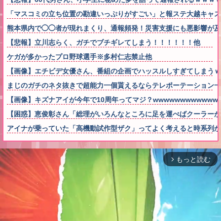
「マスコミの立ち位置の勘違いっぷりがすごい」と報ステ大越キャス
熊本県内で◯◯者が現れまくり、通報頻発！災害支援にも悪影響が及
【悲報】立川志らく、ガチでブチギレてしまう！！！！！！他
ケガが多かったプロ野球選手※多村仁志禁止他
【画像】エチビデ女優さん、番組の企画でハッスルしすぎてしまうｗ
まじのガチのネタ抜きで超能力一個貰えるならテレポーテーション一
【画像】キズナアイが今年で10周年ってマジ？wwwwwwwwwwww
【困惑】恵俊彰さん「総理がいろんなところに足を運べばクーラー
アイナが乗っていた「高機動試作型ザク」ってよく考えると時系列が
もっと読む
arrow_forward_ios