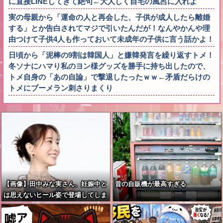
に直接LINEしてきて絶句←大人しく自宅の風呂に入れよ
実の母親から「運命の人と再会した、子供が成人したら離婚
する」とか告白されてマジで引いたんだが！なんやかんや理
由つけて子供4人も作っておいて未成年の子供に言う話かよ！
日頃から「泥棒の9割は韓国人」と嫌韓発言を繰り返すトメ！
冬ソナにハマり私のヨン様グッズを勝手に持ち出したので、
トメ自身の「あの自論」で撃退したったｗｗ←矛盾だらけの
トメにブーメラン刺さりまくり
【画像】田中みな実さん、妊娠中と
昔の自販機が最高すぎる
は思えないヒール姿で登場してしま
う