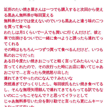
近所のたい焼き屋さんは一つでも購入すると次回から使え
る黒あん無料券が毎回貰える
無料券だけでは使えないのでいつも黒あんと違う味の二つ
を買って食べる
わたしは月1くらいで一人でも買いに行くんだけど、彼と
車で出掛けるついでに一緒に食べようと誘ったら連れてっ
てくれる
その時はもちろん一つずつ買って食べるんだけど、いつも
私のおごりだった
ある日今度たい焼きおごってと軽く言ってみたらいいよと
言ってくれたので、その次行った時にお店に着いてじゃあ
おごりで…と言ったら突然怒り出した
連れてきてやったのになんで？みたいな
突然過ぎてびっくりしたし、毎回彼氏もたい焼き食べてる
し、そんな無理矢理頼んで連れてきてもらってる訳でもな
いのにこっちこそなんで？と思ってイラッとして
じゃあ無料券引いた分を割り勘でと言ったら更にムキーッ
となってて引いた