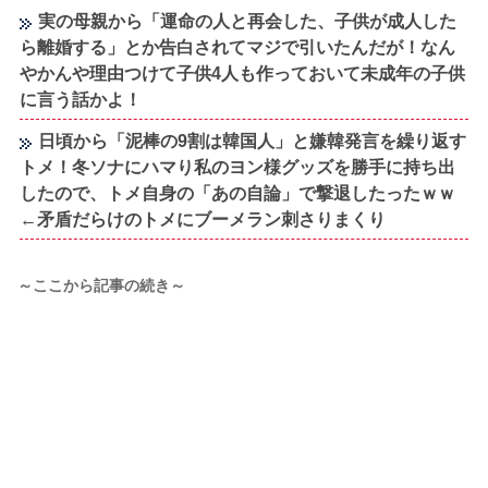
実の母親から「運命の人と再会した、子供が成人した
ら離婚する」とか告白されてマジで引いたんだが！なん
やかんや理由つけて子供4人も作っておいて未成年の子供
に言う話かよ！
日頃から「泥棒の9割は韓国人」と嫌韓発言を繰り返す
トメ！冬ソナにハマり私のヨン様グッズを勝手に持ち出
したので、トメ自身の「あの自論」で撃退したったｗｗ
←矛盾だらけのトメにブーメラン刺さりまくり
～ここから記事の続き～