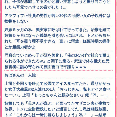
れ、子供が悪戯してるのかと思い注意しようと振り向こうと
したら耳元でハサミの音がした！...
アラフィフ正社員の男性が若い20代の可愛い女の子以外には
挨拶をしない
妊娠５ヶ月の私、義実家に呼ばれて行ってきた。治療を経て
妊娠５ヶ月になった義妹を引き合いに出され、トメから放た
れた「耳を疑う理不尽すぎる一言」に愕然←妊娠時期の操作
とか超能力者かよ
同窓会でいじめっ子が話を美化し「俺のおかげで社会で耐え
られる体ができたろw」と調子に乗る←武道で体を鍛えた元
被害者に詰め寄られて顔面蒼白で平謝りｗｗｗ
おばさんの一人旅
上司と外回りを終えて公園でアイス食ってたら、通りかかっ
た女子大生風の2人連れの1人「おっじさん、私もアイス食べ
たーい♪」上司「もっとちゃんと頼みなさい」俺「?!」→…
妊娠しても「母さんが喜ぶ」と言ってたマザコン夫が事故で
他界。トメに全財産残したいと遺言してたし私は相続放棄。
トメ「これからは一緒に暮らしましょう」私「 」→結果