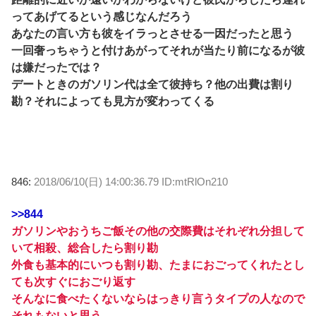
ってあげてるという感じなんだろう
あなたの言い方も彼をイラっとさせる一因だったと思う
一回奢っちゃうと付けあがってそれが当たり前になるが彼
は嫌だったでは？
デートときのガソリン代は全て彼持ち？他の出費は割り
勘？それによっても見方が変わってくる
846:
2018/06/10(日) 14:00:36.79 ID:mtRlOn210
>>844
ガソリンやおうちご飯その他の交際費はそれぞれ分担して
いて相殺、総合したら割り勘
外食も基本的にいつも割り勘、たまにおごってくれたとし
ても次すぐにおごり返す
そんなに食べたくないならはっきり言うタイプの人なので
それもないと思う