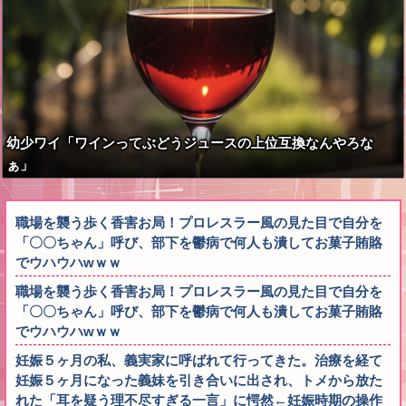
幼少ワイ「ワインってぶどうジュースの上位互換なんやろな
ぁ」
職場を襲う歩く香害お局！プロレスラー風の見た目で自分を
「〇〇ちゃん」呼び、部下を鬱病で何人も潰してお菓子賄賂
でウハウハwｗｗ
職場を襲う歩く香害お局！プロレスラー風の見た目で自分を
「〇〇ちゃん」呼び、部下を鬱病で何人も潰してお菓子賄賂
でウハウハwｗｗ
妊娠５ヶ月の私、義実家に呼ばれて行ってきた。治療を経て
妊娠５ヶ月になった義妹を引き合いに出され、トメから放た
れた「耳を疑う理不尽すぎる一言」に愕然←妊娠時期の操作