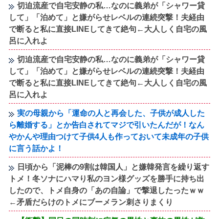
切迫流産で自宅安静の私…なのに義弟が「シャワー貸
して」「泊めて」と嫌がらせレベルの連続突撃！夫経由
で断ると私に直接LINEしてきて絶句←大人しく自宅の風
呂に入れよ
切迫流産で自宅安静の私…なのに義弟が「シャワー貸
して」「泊めて」と嫌がらせレベルの連続突撃！夫経由
で断ると私に直接LINEしてきて絶句←大人しく自宅の風
呂に入れよ
実の母親から「運命の人と再会した、子供が成人した
ら離婚する」とか告白されてマジで引いたんだが！なん
やかんや理由つけて子供4人も作っておいて未成年の子供
に言う話かよ！
日頃から「泥棒の9割は韓国人」と嫌韓発言を繰り返す
トメ！冬ソナにハマり私のヨン様グッズを勝手に持ち出
したので、トメ自身の「あの自論」で撃退したったｗｗ
←矛盾だらけのトメにブーメラン刺さりまくり