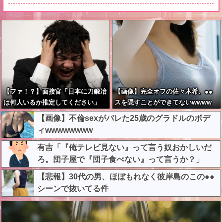
【ファ！？】面接官「日本に刀鍛冶
【画像】完全オフの佐々木希、●●
は何人いるか推定してください」
スを隠すことができてないwwww
俺「188人です」 面接官「どうい
【画像】不倫sexがバレた25歳のグラドルのボデ
う風に考えましたか？」 俺「知っ
ィwwwwwwww
てました」→この後『こう』なった
んだがマジで納得いかな
有吉「『俺テレビ見ない』って言う奴おかしいだ
い！！！！！
ろ。団子屋で『団子食べない』って言うか？」
【悲報】30代の男、ほぼもれなく彼岸島のこの●●
シーンで抜いてる件