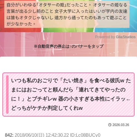
Powered by 
GliaStudios
※自動音声の停止は↑のバナーをタップ
M
u
t
e
いつも私のおごりで「たい焼き」を食べる彼氏w た
まにはおごってと頼んだら「連れてきてやったの
に！」とブチギレw 器の小さすぎる本性にイラッ←
どっちがケチか判定してくれw
2026.03.26
842:
2018/06/10(日) 12:42:30.22 ID:Lc08BUCy0