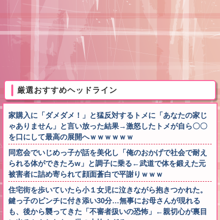
厳選おすすめヘッドライン
家購入に「ダメダメ！」と猛反対するトメに「あなたの家じ
ゃありません」と言い放った結果→激怒したトメが自ら〇〇
を口にして最高の展開へｗｗｗｗｗｗ
同窓会でいじめっ子が話を美化し「俺のおかげで社会で耐え
られる体ができたろw」と調子に乗る←武道で体を鍛えた元
被害者に詰め寄られて顔面蒼白で平謝りｗｗｗ
住宅街を歩いていたら小１女児に泣きながら抱きつかれた。
鍵っ子のピンチに付き添い30分…無事にお母さんが現れる
も、後から襲ってきた「不審者扱いの恐怖」←親切心が裏目