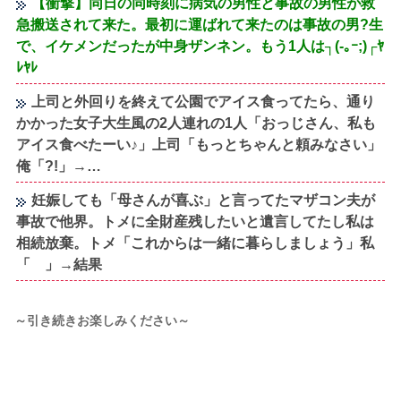
【衝撃】同日の同時刻に病気の男性と事故の男性が救
急搬送されて来た。最初に運ばれて来たのは事故の男?生
で、イケメンだったが中身ザンネン。もう1人は┐(-｡ｰ;)┌ﾔ
ﾚﾔﾚ
上司と外回りを終えて公園でアイス食ってたら、通り
かかった女子大生風の2人連れの1人「おっじさん、私も
アイス食べたーい♪」上司「もっとちゃんと頼みなさい」
俺「?!」→…
妊娠しても「母さんが喜ぶ」と言ってたマザコン夫が
事故で他界。トメに全財産残したいと遺言してたし私は
相続放棄。トメ「これからは一緒に暮らしましょう」私
「 」→結果
～引き続きお楽しみください～