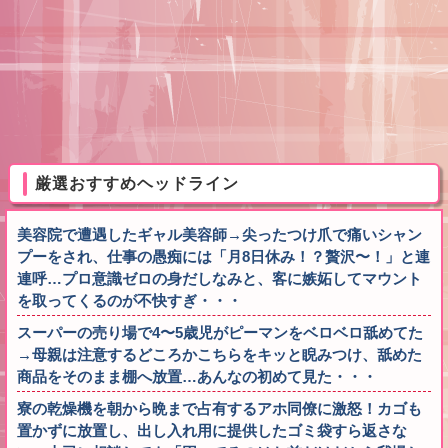
厳選おすすめヘッドライン
美容院で遭遇したギャル美容師→尖ったつけ爪で痛いシャン
プーをされ、仕事の愚痴には「月8日休み！？贅沢〜！」と連
連呼…プロ意識ゼロの身だしなみと、客に嫉妬してマウント
を取ってくるのが不快すぎ・・・
スーパーの売り場で4〜5歳児がピーマンをベロベロ舐めてた
→母親は注意するどころかこちらをキッと睨みつけ、舐めた
商品をそのまま棚へ放置…あんなの初めて見た・・・
寮の乾燥機を朝から晩まで占有するアホ同僚に激怒！カゴも
置かずに放置し、出し入れ用に提供したゴミ袋すら返さな