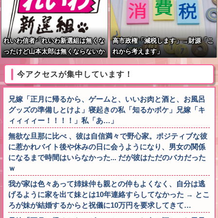
れいわ信者「れいわ新選組は無くな
高市政権「減税します」→財源「こ
ったけど山本太郎は無くならないか
れから考えます」
らね。山本太郎Forever????」
今アクセスが集中しています！
兄嫁「正月に帰るから、ゲームと、いいお肉と酒と、お風呂
グッズの準備しとけよ」寝起きの私「知るかボケ」兄嫁「キ
ィィィィー！！！！」私「あ…」
無欲な旦那に比べ 、彼は自信満々で野心家。ポジティブな彼
に惹かれバイト後や休みの日に会うようになり、男女の関係
になるまで時間はいらなかった... だが彼はただのバカだった
ｗ
我が家は色々あって姉妹仲も親との仲もよくなく、自分は逃
げるように家を出て妹とは10年連絡すらしてなかった → とこ
ろが妹が結婚するからと祝儀に10万円を要求してきて…