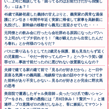
い…上司に相談しても「困ってるのはお前だけだから我慢し
ろ」←はぁ？！
45歳で高齢初産した義姉の甘えぶりと、義実家の異常な過保
護にドン引き！年間半年近く実家に帰省して家事を高齢親に
丸投げし、新幹線の移動すら義兄に送迎させていた・・・
元同僚との飲み会に行ったら会社辞める原因になったパワハ
ラ上司がいてブチ切れそう！「俺が鍛えたから出世したんだ
ろ奢れ」とか何様のつもりだ？
バスに乗り込もうとしてた2歳児を保護、親も見当たらず近く
の児童館へ→「やだー何やってんのー？」とヘラヘラ笑い謝
罪ゼロ…事故寸前だったのに悪びれない放置親なんなの？
夫婦で建てる家の建て前で「見るのが好きだから」と一日中
居座る気満々の義両親…地鎮祭でお金の話やケチをつけてき
た前科があり不安しかない←見るのが好きとか完全に野次馬
の思考
美容院で遭遇したギャル美容師→尖ったつけ爪で痛いシャン
プーをされ、仕事の愚痴には「月8日休み！？贅沢〜！」と連
連呼…プロ意識ゼロの身だしなみと、客に嫉妬してマウント