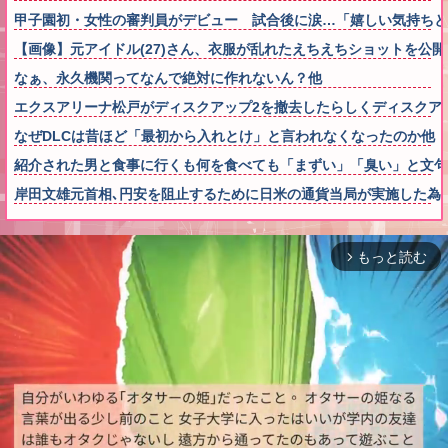
甲子園初・女性の審判員がデビュー 試合後に涙…「嬉しい気持ちと
【画像】元アイドル(27)さん、衣服が乱れたえちえちショットを公
なぁ、永久機関ってなんで絶対に作れないん？他
エクスアリーナ松戸がディスクアップ2を撤去したらしくディスクア
なぜDLCは昔ほど「最初から入れとけ」と言われなくなったのか他
紹介された男と食事に行くも何を食べても「まずい」「臭い」と文句
岸田文雄元首相､円安を阻止するために日米の通貨当局が実施した為
もっと読む
arrow_forward_ios