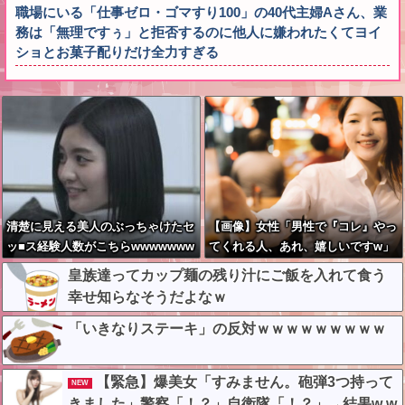
職場にいる「仕事ゼロ・ゴマすり100」の40代主婦Aさん、業
務は「無理ですぅ」と拒否するのに他人に嫌われたくてヨイ
ショとお菓子配りだけ全力すぎる
清楚に見える美人のぶっちゃけたセ
【画像】女性「男性で『コレ』やっ
ッ■ス経験人数がこちらwwwwwww
てくれる人、あれ、嬉しいですw」
w
→まさかの行為がこちらw w w w w
皇族達ってカップ麺の残り汁にご飯を入れて食う
w w w w
幸せ知らなそうだよなｗ
「いきなりステーキ」の反対ｗｗｗｗｗｗｗｗｗ
【緊急】爆美女「すみません。砲弾3つ持って
NEW
きました」警察「！？」自衛隊「！？」→結果w w