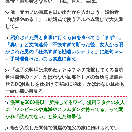
彼母「落ち着きなさい！（私）さん、実は...
俺「元カノの写真も思い出だから入れよう」婚約者
「結婚やめる！」→結婚式で使うアルバム選びで大失敗
して...
紹介された男と食事に行くも何を食べても「まずい」
「臭い」と文句連発！不快すぎて断った後、友人から明
かされた男の「狂気すぎる勘違いシナリオ」に絶句ｗｗ
←手料理食べたいなら素直に言え
「嫁子の料理は未熟ね」とネチネチ攻撃してくる自称
料理自慢のトメ。かばわない旦那とトメの台所を壊滅さ
せるDQN返しを仕掛けて実家に脱出←かばわない旦那も
一緒に痛い目見ろ
漫画を5000冊以上所持してるワイ、漫画ヲタクの友人
に「ワンピースや鬼滅やスラムダンク持ってる」って聞
かれ「読んでない」と答えた結果他
母が入院した関係で質屋の祖父の家に預けられてい