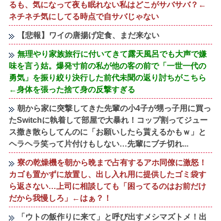
るも、気になって夜も眠れない私はどこがサバサバ？←
ネチネチ気にしてる時点で自サバじゃない
【悲報】ワイの唐揚げ定食、まだ来ない
無理やり家族旅行に付いてきて露天風呂でも大声で嫌
味を言う姑。爆発寸前の私が他の客の前で「一世一代の
勇気」を振り絞り決行した前代未聞の返り討ちがこちら
←身体を張った捨て身の反撃すぎる
朝から家に突撃してきた先輩の小4子が甥っ子用に買っ
たSwitchに執着して部屋で大暴れ！コップ割ってジュー
ス撒き散らしてんのに「お願いしたら貰えるかもｗ」と
ヘラヘラ笑って片付けもしない…先輩にブチ切れ...
寮の乾燥機を朝から晩まで占有するアホ同僚に激怒！
カゴも置かずに放置し、出し入れ用に提供したゴミ袋す
ら返さない…上司に相談しても「困ってるのはお前だけ
だから我慢しろ」←はぁ？！
「ウトの飯作りに来て」と呼び出すメシマズトメ！出