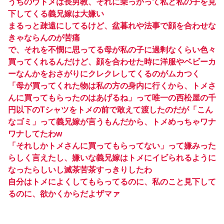
うちのウトメは長男教、それに乗っかって私と私の子を見
下してくる義兄嫁は大嫌い
まるっと疎遠にしてるけど、盆暮れや法事で顔を合わせな
きゃならんのが苦痛
で、それを不憫に思ってる母が私の子に過剰なくらい色々
買ってくれるんだけど、顔を合わせた時に洋服やベビーカ
ーなんかをおさがりにクレクレしてくるのがムカつく
「母が買ってくれた物は私の方の身内に行くから、トメさ
んに買ってもらったのはあげるね」って唯一の西松屋の千
円以下のTシャツをトメの前で敢えて渡したのだが「こん
なゴミ」って義兄嫁が言うもんだから、トメめっちゃワナ
ワナしてたわw
「それしかトメさんに買ってもらってない」って嫌みった
らしく言えたし、嫌いな義兄嫁はトメにイビられるように
なったらしいし滅茶苦茶すっきりしたわ
自分はトメによくしてもらってるのに、私のこと見下して
るのに、欲かくからだよザマァ