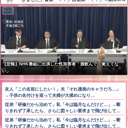
w w w w w w
【悲報】NHK番組に出演した性加害者「酒飲んでて覚えてな
い」
友人「この名前にしたい！」夫「それ漫画のキャラだろ…」
→子供の名付けを巡って夫婦が大揉めになり…
従弟「研修だから泊めて」私「今は臨月なんだけど…」→断
りきれず了承したら、さらに図々しい要求まで飛び出して…
従弟「研修だから泊めて」私「今は臨月なんだけど…」→断
りきれず了承したら、さらに図々しい要求まで飛び出して…