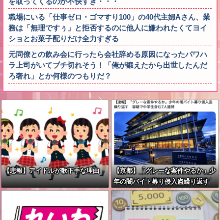
を取ってくるのが不快すぎ・・・
職場にいる「仕事ゼロ・ゴマすり100」の40代主婦Aさん、業
務は「無理ですぅ」と拒否するのに他人に嫌われたくてヨイ
ショとお菓子配りだけ全力すぎる
元同僚との飲み会に行ったら会社辞める原因になったパワハ
ラ上司がいてブチ切れそう！「俺が鍛えたから出世したんだ
ろ奢れ」とか何様のつもりだ？
【悲報】アイドルが歌下手な理由
【京都】「グレーな案件やるか」少
年の闇バイト募り侵入盗繰り返す
容疑で中学生2人含む7人逮捕