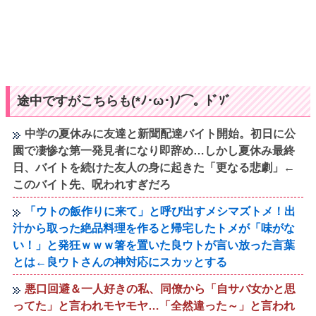
途中ですがこちらも(*ﾉ･ω･)ﾉ⌒。ﾄﾞｿﾞ
中学の夏休みに友達と新聞配達バイト開始。初日に公
園で凄惨な第一発見者になり即辞め…しかし夏休み最終
日、バイトを続けた友人の身に起きた「更なる悲劇」←
このバイト先、呪われすぎだろ
「ウトの飯作りに来て」と呼び出すメシマズトメ！出
汁から取った絶品料理を作ると帰宅したトメが「味がな
い！」と発狂ｗｗｗ箸を置いた良ウトが言い放った言葉
とは←良ウトさんの神対応にスカッとする
悪口回避＆一人好きの私、同僚から「自サバ女かと思
ってた」と言われモヤモヤ…「全然違った～」と言われ