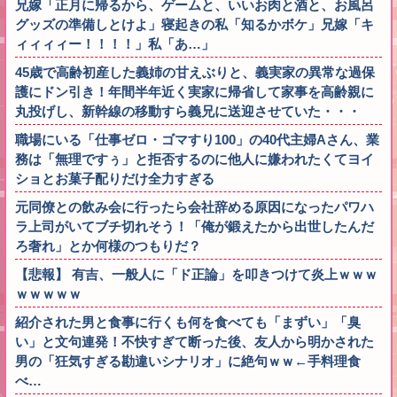
兄嫁「正月に帰るから、ゲームと、いいお肉と酒と、お風呂
グッズの準備しとけよ」寝起きの私「知るかボケ」兄嫁「キ
ィィィィー！！！！」私「あ…」
45歳で高齢初産した義姉の甘えぶりと、義実家の異常な過保
護にドン引き！年間半年近く実家に帰省して家事を高齢親に
丸投げし、新幹線の移動すら義兄に送迎させていた・・・
職場にいる「仕事ゼロ・ゴマすり100」の40代主婦Aさん、業
務は「無理ですぅ」と拒否するのに他人に嫌われたくてヨイ
ショとお菓子配りだけ全力すぎる
元同僚との飲み会に行ったら会社辞める原因になったパワハ
ラ上司がいてブチ切れそう！「俺が鍛えたから出世したんだ
ろ奢れ」とか何様のつもりだ？
【悲報】 有吉、一般人に「ド正論」を叩きつけて炎上ｗｗｗ
ｗｗｗｗｗ
紹介された男と食事に行くも何を食べても「まずい」「臭
い」と文句連発！不快すぎて断った後、友人から明かされた
男の「狂気すぎる勘違いシナリオ」に絶句ｗｗ←手料理食
べ…