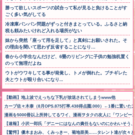
勝って欲しいスポーツの試合って私が見ると負けることがす
ごく多い気がしてる
冷凍庫パンパン問題がずっと付きまとっている。ふるさと納
税も頼みたいけれど入れる場所がない
妹から突然「座って用を足して」と真剣にお願いされた。そ
の理由を聞いて思わず反省することになり…
春から小学生なんだけど、6畳のリビングに子供の勉強机置く
のって無理だよね
ウトがウワキしてる事が発覚し、トメが倒れた。ブチギレた
夫とウトが殴り合いになり...
【動画】地上波でえっちな下乳が放送されてしまうwww他
カープ佐々木泰（8月OPS.875打率.438得点圏.000）←1番に置い
漫画を5000冊以上所持してるワイ、漫画ヲタクの友人に「ワンピ
【速報】小沢一郎氏「デニーにはなんの責任もないのにかわいそう
【驚愕】優木まおみ、くみっきー、菊地亜美……タレント達が次々と