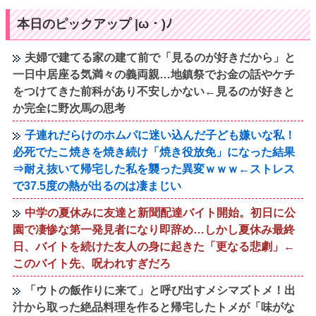
本日のピックアップ |ω・)ﾉ
夫婦で建てる家の建て前で「見るのが好きだから」と
一日中居座る気満々の義両親…地鎮祭でお金の話やケチ
をつけてきた前科があり不安しかない←見るのが好きと
か完全に野次馬の思考
子連れだらけのホムパに迷い込んだ子ども嫌いな私！
必死でたこ焼きを焼き続け「焼き役放免」になった結果
⇒耐え抜いて帰宅した私を襲った異変ｗｗｗ←ストレス
で37.5度の熱が出るのは凄まじい
中学の夏休みに友達と新聞配達バイト開始。初日に公
園で凄惨な第一発見者になり即辞め…しかし夏休み最終
日、バイトを続けた友人の身に起きた「更なる悲劇」←
このバイト先、呪われすぎだろ
「ウトの飯作りに来て」と呼び出すメシマズトメ！出
汁から取った絶品料理を作ると帰宅したトメが「味がな