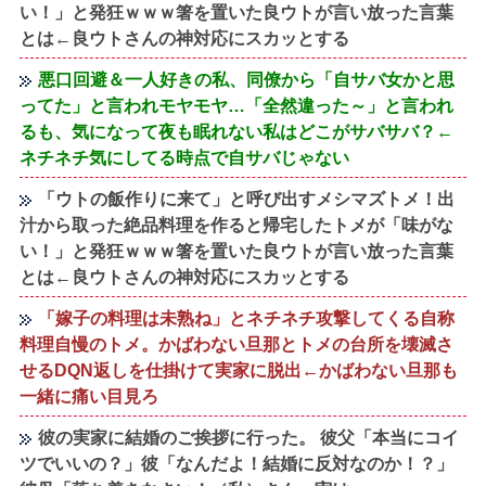
い！」と発狂ｗｗｗ箸を置いた良ウトが言い放った言葉
とは←良ウトさんの神対応にスカッとする
悪口回避＆一人好きの私、同僚から「自サバ女かと思
ってた」と言われモヤモヤ…「全然違った～」と言われ
るも、気になって夜も眠れない私はどこがサバサバ？←
ネチネチ気にしてる時点で自サバじゃない
「ウトの飯作りに来て」と呼び出すメシマズトメ！出
汁から取った絶品料理を作ると帰宅したトメが「味がな
い！」と発狂ｗｗｗ箸を置いた良ウトが言い放った言葉
とは←良ウトさんの神対応にスカッとする
「嫁子の料理は未熟ね」とネチネチ攻撃してくる自称
料理自慢のトメ。かばわない旦那とトメの台所を壊滅さ
せるDQN返しを仕掛けて実家に脱出←かばわない旦那も
一緒に痛い目見ろ
彼の実家に結婚のご挨拶に行った。 彼父「本当にコイ
ツでいいの？」彼「なんだよ！結婚に反対なのか！？」