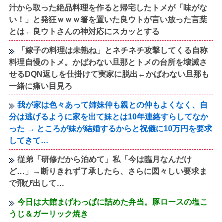
汁から取った絶品料理を作ると帰宅したトメが「味がな
い！」と発狂ｗｗｗ箸を置いた良ウトが言い放った言葉
とは←良ウトさんの神対応にスカッとする
「嫁子の料理は未熟ね」とネチネチ攻撃してくる自称
料理自慢のトメ。かばわない旦那とトメの台所を壊滅さ
せるDQN返しを仕掛けて実家に脱出←かばわない旦那も
一緒に痛い目見ろ
我が家は色々あって姉妹仲も親との仲もよくなく、自
分は逃げるように家を出て妹とは10年連絡すらしてなか
った → ところが妹が結婚するからと祝儀に10万円を要求
してきて…
従弟「研修だから泊めて」私「今は臨月なんだけ
ど…」→断りきれず了承したら、さらに図々しい要求ま
で飛び出して…
今日は大館まげわっぱに詰めた弁当。豚ロースの塩こ
うじ＆ガーリック焼き