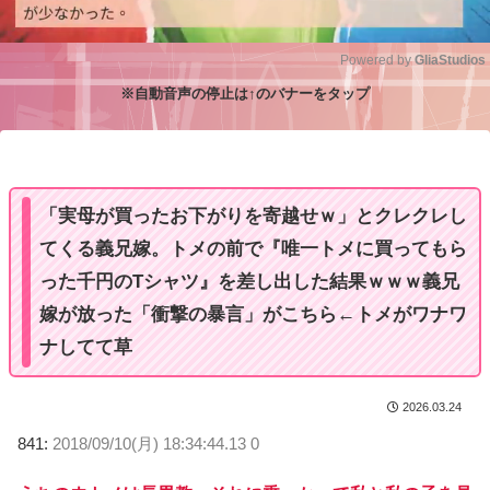
Powered by 
GliaStudios
※自動音声の停止は↑のバナーをタップ
M
u
t
e
「実母が買ったお下がりを寄越せｗ」とクレクレし
てくる義兄嫁。トメの前で『唯一トメに買ってもら
った千円のTシャツ』を差し出した結果ｗｗｗ義兄
嫁が放った「衝撃の暴言」がこちら←トメがワナワ
ナしてて草
2026.03.24
841:
2018/09/10(月) 18:34:44.13 0