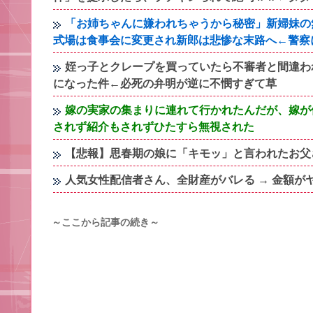
「お姉ちゃんに嫌われちゃうから秘密」新婦妹の
式場は食事会に変更され新郎は悲惨な末路へ←警察
姪っ子とクレープを買っていたら不審者と間違わ
になった件←必死の弁明が逆に不憫すぎて草
嫁の実家の集まりに連れて行かれたんだが、嫁が
されず紹介もされずひたすら無視された
【悲報】思春期の娘に「キモッ」と言われたお父
人気女性配信者さん、全財産がバレる → 金額が
～ここから記事の続き～