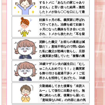
するトメに「あなたの家じゃあり
ません」と言い放った結果→激怒
したトメが自ら〇〇を口にして最
高の展開へｗｗｗｗｗｗ
妊娠５ヶ月の私、義実家に呼ばれ
て行ってきた。治療を経て妊娠５
ヶ月になった義妹を引き合いに出
され、トメから放たれた「耳を疑
う理不尽すぎる一言」に愕然←妊
泥酔した義父「お前らの遺産は減
娠時期の操作とか超能力者かよ
額だ！」意味不明なので問い詰め
た私に義父が怒鳴り散らし、旦那
と義実家が隠していた「衝撃の裏
切り行為」が発覚ｗｗｗ←知らん
38歳マザコン夫の誕生日に「むし
間に200万払われてて草
ゅこたんおめでとう！」と義実家
を飾り付ける超過干渉トメ！ご近
所さんを招待してあげたら、38歳
メタボ夫が登場して近所のおじい
欠勤連絡してきた後輩を「未読ス
さんが大爆発する事態に
ルー」して強引に出勤させた。無
事に終わった夜、後輩から届いた
「意味深なLINE」の内容に血の気
が引いた話←完全に未読スルー見