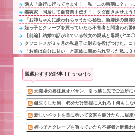
隣人「旅行に行ってきます！」私「この時期に？」→ノ
義実家「同居して自営業手伝え！」タダ働きさせようとす
「お姉ちゃんに嫌われちゃうから秘密」新婦妹の無邪気
姪っ子とクレープを買っていたら不審者と間違われ警察
【前編】結婚の話が出ている彼女の親戚と母親が"エ〇バ
クソコトメが３ヶ月の私息子に財布を投げつけた。コト
「お前は自分に甘い」と家族に責められ育った私…３０
俺「おっちゃん、何してるんですか…？」作業着の男性
文系学部卒ってどんな仕事に就くの？結局何で食ってい
厳選おすすめ記事！(´っ･ω･)っ
私「持病のせいで仕事ができなくて、アパートを追い出
最近彼氏にムカついた事
海外留学中に起きた悲しい事故。同級生の最期について
元職場の要注意オバサン、引っ越し先でご近所にな
鍵失くした男「45分だけ部屋に入れろ！何もしな
新しいペットを首に巻いて玄関を開けたら…居座り
姪っ子とクレープを買っていたら不審者と間違われ