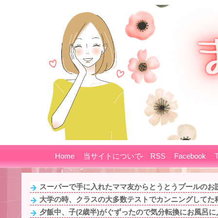
Home
当サイトについて
RSS
Facebook
T
スーパーで手に入れたママ友からとうとうプールのお
大学の時、クラスの大多数テストでカンニングしてた科
夕飯中、子(2歳半)がぐずったので気分転換にお風呂に入