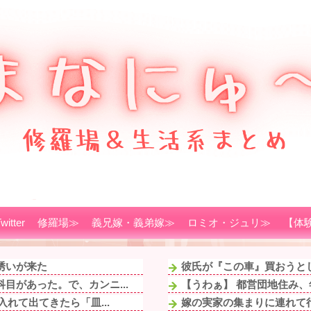
witter
修羅場≫
義兄嫁・義弟嫁≫
ロミオ・ジュリ≫
【体
誘いが来た
彼氏が『この車』買おうと
目があった。で、カンニ...
【うわぁ】 都営団地住み、
れて出てきたら「皿...
嫁の実家の集まりに連れて行