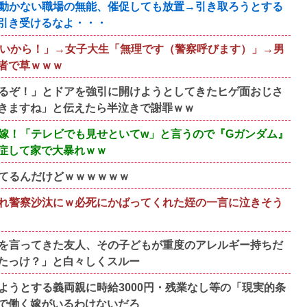
動かない職場の無能、催促しても放置→引き取ろうとする
引き受けるなよ・・・
ないから！」→女子大生「無理です（警察呼びます）」→男
者で草ｗｗｗ
るぞ！」とドアを強引に開けようとしてきたヒゲ面おじさ
きますね」と伝えたら半泣きで謝罪ｗｗ
嫁！「テレビでも見せといてw」と言うので『Gガンダム』
症して家で大暴れｗｗ
てるんだけどｗｗｗｗｗｗ
れ警察沙汰にｗ必死にかばってくれた姪の一言に泣きそう
を言ってきた友人、その子どもが重度のアレルギー持ちだ
たっけ？」と白々しくスルー
ようとする義両親に時給3000円・残業なし等の「現実的条
で働く嫁がいるわけないだろ