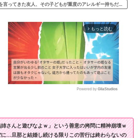
言ってきた友人、その子どもが重度のアレルギー持ちだ...
もっと読む
arrow_forward_ios
Powered by 
GliaStudios
M
u
t
義姉さんと遊びなよｗ」という善意の拷問に精神崩壊ｗ
e
ぽに…旦那と結婚し続ける限りこの苦行は終わらないの