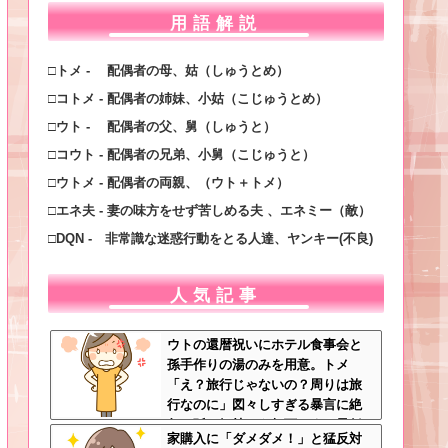
用語解説
□トメ - 配偶者の母、姑（しゅうとめ）
□コトメ - 配偶者の姉妹、小姑（こじゅうとめ）
□ウト - 配偶者の父、舅（しゅうと）
□コウト - 配偶者の兄弟、小舅（こじゅうと）
□ウトメ - 配偶者の両親、（ウト＋トメ）
□エネ夫 - 妻の味方をせず苦しめる夫 、エネミー（敵）
□DQN - 非常識な迷惑行動をとる人達、ヤンキー(不良)
人気記事
ウトの還暦祝いにホテル食事会と
孫手作りの湯のみを用意。トメ
「え？旅行じゃないの？周りは旅
行なのに」図々しすぎる暴言に絶
句←孫の気持ちを無下にする最低
家購入に「ダメダメ！」と猛反対
ババア