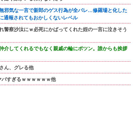
無邪気な一言で新郎のゲス行為が全バレ…修羅場と化した
に通報されてもおかしくないレベル
れ警察沙汰にｗ必死にかばってくれた姪の一言に泣きそう
仲介してくれるでもなく親戚の輪にポツン。誰からも挨拶
さん、グレる他
ヤバすぎるｗｗｗｗｗｗ他