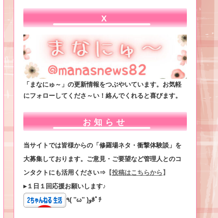
X
「まなにゅ～」の更新情報をつぶやいています。お気軽
にフォローしてくださ～い！絡んでくれると喜びます。
お知らせ
当サイトでは皆様からの「修羅場ネタ・衝撃体験談」を
大募集しております。ご意見・ご要望など管理人とのコ
ンタクトにも活用ください⇒
【
投稿はこちらから
】
▸１日１回応援お願いします♪
٩( ''ω'' )وﾎﾟﾁ