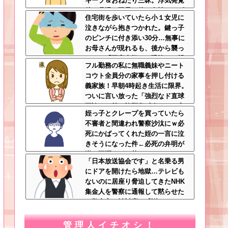
キープ＆おねだり三昧。浮気発覚
後、我慢の限界で他の女性とスピ
住宅街を歩いていたら小１女児に
ード婚した結果ｗｗｗｗｗ
泣きながら抱きつかれた。鍵っ子
のピンチに付き添い30分…無事に
お母さんが現れるも、後から襲っ
てきた「不審者扱いの恐怖」←親
フル勤務の私に無職義妹やニート
切心が裏目に出るかもしれない世
コウト全員分の家事を押し付ける
の中怖すぎる
義家族！早朝4時起き生活に限界。
ついに言い放った「強烈なド直球
正論」に義一族阿鼻叫喚ｗｗ←怠
姪っ子とクレープを買っていたら
け者どもに正論のナイフをグサリ
不審者と間違われ警察沙汰にｗ必
死にかばってくれた姪の一言に泣
きそうになった件←必死の弁明が
逆に不憫すぎて草
「日本放送協会です」と名乗る男
にドアを開けたら地獄…テレビも
ないのに居座り脅迫してきたNHK
集金人を警察に通報して黙らせた
←警察官の神対応に感謝しかない
管理人イチオシ！