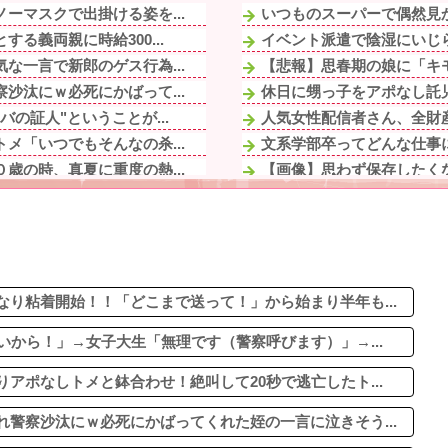
ーマスクで出掛ける姿を...
いつものスーパーで偶然見か
る義両親に時給300...
イベント派遣で陰湿にいじら
な一言で新郎のゲス行為...
【悲報】思春期の娘に「キ
沙汰にｗ必死にかばって...
休日に甥っ子をアポなし託児
の証人"ということが...
人気女性配信者さん、全財産
メ「いつでもそんなの杀...
文系学部卒ってどんな仕事に
歳の時、真夏に重度の熱...
【画像】思わず保存したくな
「…」→歩道橋の上で目...
【驚愕】マチアプで会った外
くかわからないんだけど...
最近彼氏にムカついた事
されそうなの」友「これ...
「エアコンから変な音がする。
休日に甥っ子をアポなし託児
語られた瞬間、一人の女...
り粘着開始！！「どこまで送って！」から始まり半年も...
いから！」→女子大生「無理です（警察呼びます）」→...
アポなしトメと鉢合わせ！絶叫して20秒で逃亡したト...
警察沙汰にｗ必死にかばってくれた姪の一言に泣きそう...