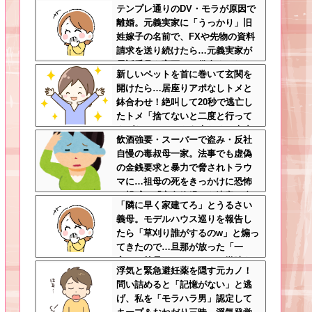
テンプレ通りのDV・モラが原因で
抜かれてて草
離婚。元義実家に「うっかり」旧
姓嫁子の名前で、FXや先物の資料
請求を送り続けたら…元義実家が
電話番号を変更し、借金まみれに
新しいペットを首に巻いて玄関を
なっていた話ｗｗｗｗｗ
開けたら…居座りアポなしトメと
鉢合わせ！絶叫して20秒で逃亡し
たトメ「捨てないと二度と行って
あげない！」←もう来なくて大丈
飲酒強要・スーパーで盗み・反社
夫ですｗ
自慢の毒叔母一家。法事でも虚偽
の金銭要求と暴力で脅されトラウ
マに…祖母の死をきっかけに恐怖
の親戚と「永久絶縁」を決意←自
「隣に早く家建てろ」とうるさい
分の身の安全を最優先にして大正
義母。モデルハウス巡りを報告し
解
たら「草刈り誰がするのw」と煽っ
てきたので…旦那が放った「一
言」に義母オロオロｗｗ←嫌味を
浮気と緊急避妊薬を隠す元カノ！
逆手にとった神対応すぎる
問い詰めると「記憶がない」と逃
げ、私を「モラハラ男」認定して