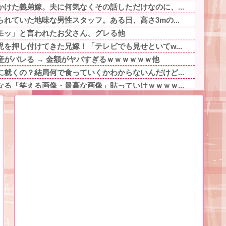
けた義弟嫁。夫に何気なくその話しただけなのに、...
れていた地味な男性スタッフ。ある日、高さ3mの...
モッ」と言われたお父さん、グレる他
を押し付けてきた兄嫁！「テレビでも見せといてw...
がバレる → 金額がヤバすぎるｗｗｗｗｗｗ他
就くの？結局何で食っていくかわからないんだけど...
る「笑える画像・最高な画像」貼っていけｗｗｗｗ...
国人からまさかの『こう』言われたんやがこれワイ...
なんだろ…え？」ﾊﾟｼｬｯ → ヤバすぎる物...
を押し付けてきた兄嫁！「テレビでも見せといてw...