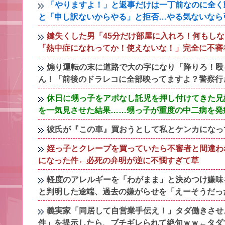
「やりますよ！」と返事だけは一丁前なのに全く
と「申し訳ないからやる」と拒否…やる気ないなら
鍵失くした男「45分だけ部屋に入れろ！何もし
「熱中症になれってか！使えないな！」完全に不審
煽り運転の末に道路で大の字になり「降りろ！殴
ん！「前後のドラレコに全部映ってますよ？警察行
休日に甥っ子をアポなし託児を押し付けてきた兄
を一気見させた結果……甥っ子が重度の中二病を発
彼氏が『この車』買おうとして私とケンカになっ
姪っ子とクレープを買っていたら不審者と間違わ
になった件←必死の弁明が逆に不憫すぎて草
軽度のアレルギーを「わがまま」と決めつけ嫌味
と判明した途端、過去の嫌がらせを「えーそうだっ
義実家「同居して自営業手伝え！」タダ働きさせ
件」を提示したら、ブチギレられて絶句ｗｗ←タダ