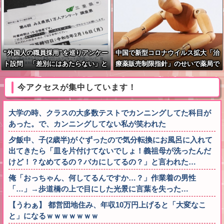
“外国人の職員採用”を巡りアンケー
中国で新型コロナウイルス拡大「治
ト設問 「差別にはあたらない」と
療薬販売制限指針」のせいで薬局で
して公表する方針を決定 三重県
買えず
今アクセスが集中しています！
大学の時、クラスの大多数テストでカンニングしてた科目が
あった。で、カンニングしてない私が笑われた
夕飯中、子(2歳半)がぐずったので気分転換にお風呂に入れて
出てきたら「皿を片付けてないでしょ！義祖母が洗ったんだ
けど！？なめてるの？バカにしてるの？」と言われた…
俺「おっちゃん、何してるんですか…？」作業着の男性
「…」→歩道橋の上で目にした光景に言葉を失った…
【うわぁ】 都営団地住み、年収10万円上げると「大変なこ
と」になるｗｗｗｗｗｗｗ