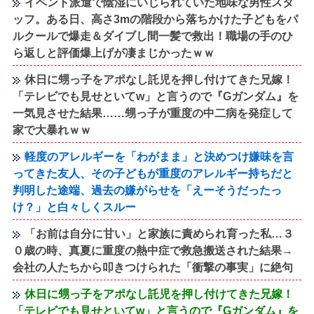
イベント派遣で陰湿にいじられていた地味な男性スタ
ッフ。ある日、高さ3mの階段から落ちかけた子どもをパ
ルクールで爆走＆ダイブし間一髪で救出！職場の手のひ
ら返しと評価爆上げが凄まじかったｗｗ
休日に甥っ子をアポなし託児を押し付けてきた兄嫁！
「テレビでも見せといてw」と言うので『Gガンダム』を
一気見させた結果……甥っ子が重度の中二病を発症して
家で大暴れｗｗ
軽度のアレルギーを「わがまま」と決めつけ嫌味を言
ってきた友人、その子どもが重度のアレルギー持ちだと
判明した途端、過去の嫌がらせを「えーそうだったっ
け？」と白々しくスルー
「お前は自分に甘い」と家族に責められ育った私…３
０歳の時、真夏に重度の熱中症で救急搬送された結果→
会社の人たちから叩きつけられた「衝撃の事実」に絶句
休日に甥っ子をアポなし託児を押し付けてきた兄嫁！
「テレビでも見せといてw」と言うので『Gガンダム』を