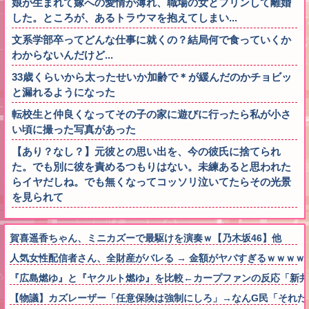
娘が生まれて嫁への愛情が薄れ、職場の女とフリンして離婚
した。ところが、あるトラウマを抱えてしまい...
文系学部卒ってどんな仕事に就くの？結局何で食っていくか
わからないんだけど...
33歳くらいから太ったせいか加齢で＊が緩んだのかチョビッ
と漏れるようになった
転校生と仲良くなってその子の家に遊びに行ったら私が小さ
い頃に撮った写真があった
【あり？なし？】元彼との思い出を、今の彼氏に捨てられ
た。でも別に彼を責めるつもりはない。未練あると思われた
らイヤだしね。でも無くなってコッソリ泣いてたらその光景
を見られて
賀喜遥香ちゃん、ミニカズーで最駆けを演奏ｗ【乃木坂46】他
人気女性配信者さん、全財産がバレる → 金額がヤバすぎるｗｗｗｗ
『広島燃ゆ』と『ヤクルト燃ゆ』を比較←カープファンの反応「新井
【物議】カズレーザー「任意保険は強制にしろ」→なんG民「それた