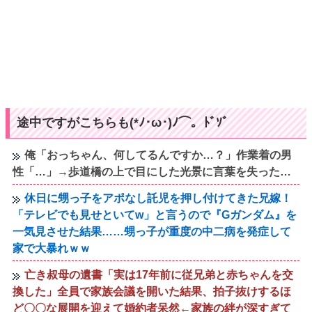
途中ですがこちらも(*ﾉ･ω･)ﾉ⌒。ﾄﾞｿﾞ
俺「おっちゃん、何してるんですか…？」作業着の男
性「…」→歩道橋の上で目にした光景に言葉を失った…
休日に甥っ子をアポなし託児を押し付けてきた兄嫁！
「テレビでも見せといてw」と言うので『Gガンダム』を
一気見させた結果……甥っ子が重度の中二病を発症して
家で大暴れｗｗ
亡き叔母の遺書「実は17年前に従兄弟と赤ちゃんを交
換した」全員で家族会議を開いた結果、拍子抜けするほ
ど〇〇な展開を迎えて婚約者呆然←家族の絆が深すぎて