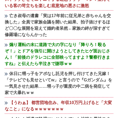
いる客の苛立ちを楽しむ底意地の悪さに激怒
亡き叔母の遺書「実は17年前に従兄弟と赤ちゃんを交
換した」全員で家族会議を開いた結果、拍子抜けするほ
ど〇〇な展開を迎えて婚約者呆然←家族の絆が深すぎて
修羅場にならんかった
煽り運転の末に道路で大の字になり「降りろ！殴る
ぞ！」とドアを強引に開けようとしてきたヒゲ面おじさ
ん！「前後のドラレコに全部映ってますよ？警察行きま
すね」と伝えたら半泣きで謝罪ｗｗ
休日に甥っ子をアポなし託児を押し付けてきた兄嫁！
「テレビでも見せといてw」と言うので『Gガンダム』を
一気見させた結果……甥っ子が重度の中二病を発症して
家で大暴れｗｗ
【うわぁ】 都営団地住み、年収10万円上げると「大変
なこと」になるｗｗｗｗｗｗｗ