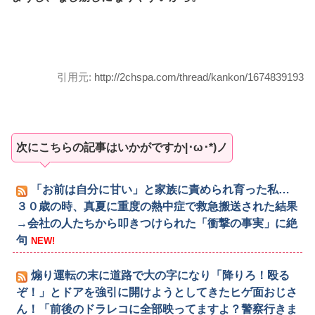
引用元:
http://2chspa.com/thread/kankon/1674839193
次にこちらの記事はいかがですか|･ω･*)ノ
「お前は自分に甘い」と家族に責められ育った私…
３０歳の時、真夏に重度の熱中症で救急搬送された結果
→会社の人たちから叩きつけられた「衝撃の事実」に絶
句
NEW!
煽り運転の末に道路で大の字になり「降りろ！殴る
ぞ！」とドアを強引に開けようとしてきたヒゲ面おじさ
ん！「前後のドラレコに全部映ってますよ？警察行きま