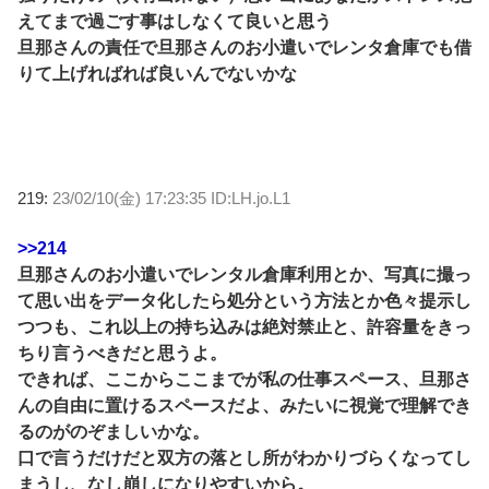
えてまで過ごす事はしなくて良いと思う
旦那さんの責任で旦那さんのお小遣いでレンタ倉庫でも借
りて上げればれば良いんでないかな
219:
23/02/10(金) 17:23:35 ID:LH.jo.L1
>>214
旦那さんのお小遣いでレンタル倉庫利用とか、写真に撮っ
て思い出をデータ化したら処分という方法とか色々提示し
つつも、これ以上の持ち込みは絶対禁止と、許容量をきっ
ちり言うべきだと思うよ。
できれば、ここからここまでが私の仕事スペース、旦那さ
んの自由に置けるスペースだよ、みたいに視覚で理解でき
るのがのぞましいかな。
口で言うだけだと双方の落とし所がわかりづらくなってし
まうし、なし崩しになりやすいから。