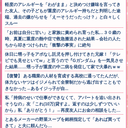
軽度のアレルギーを「わがまま」と決めつけ嫌味を言ってき
た友人、その子どもが重度のアレルギー持ちだと判明した途
端、過去の嫌がらせを「えーそうだったっけ？」と白々しく
スルー
「お前は自分に甘い」と家族に責められ育った私…３０歳の
時、真夏に重度の熱中症で救急搬送された結果→会社の人た
ちから叩きつけられた「衝撃の事実」に絶句
休日に甥っ子をアポなし託児を押し付けてきた兄嫁！「テレ
ビでも見せといてw」と言うので『Gガンダム』を一気見させ
た結果……甥っ子が重度の中二病を発症して家で大暴れｗｗ
【復讐】 ある職業の人材を育成する高校に通ってたんだが、
体力ないヤツはイジメられて全寮制だから逃げ出すこともで
きなかった→あるイジっ子が自...
私「持病のせいで仕事ができなくて、アパートを追い出され
そうなの」友「これ(10万)貸すよ。返すのは少しずつでいい
から」私「ありがとう！」→再度友人にお金の相談をした…
とあるメーカーの野菜スープを銘柄指定して「あれば買って
きて」と夫に頼んだら…