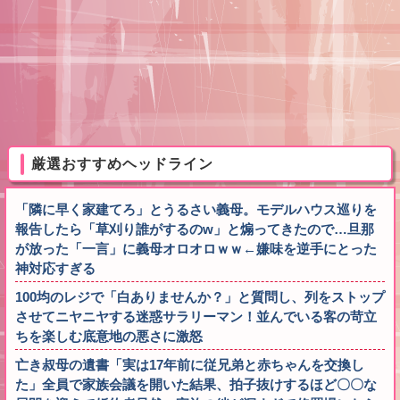
厳選おすすめヘッドライン
「隣に早く家建てろ」とうるさい義母。モデルハウス巡りを
報告したら「草刈り誰がするのw」と煽ってきたので…旦那
が放った「一言」に義母オロオロｗｗ←嫌味を逆手にとった
神対応すぎる
100均のレジで「白ありませんか？」と質問し、列をストップ
させてニヤニヤする迷惑サラリーマン！並んでいる客の苛立
ちを楽しむ底意地の悪さに激怒
亡き叔母の遺書「実は17年前に従兄弟と赤ちゃんを交換し
た」全員で家族会議を開いた結果、拍子抜けするほど〇〇な