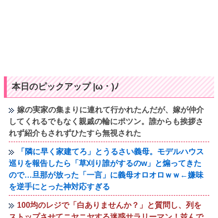
本日のピックアップ |ω・)ﾉ
嫁の実家の集まりに連れて行かれたんだが、嫁が仲介
してくれるでもなく親戚の輪にポツン。誰からも挨拶さ
れず紹介もされずひたすら無視された
「隣に早く家建てろ」とうるさい義母。モデルハウス
巡りを報告したら「草刈り誰がするのw」と煽ってきた
ので…旦那が放った「一言」に義母オロオロｗｗ←嫌味
を逆手にとった神対応すぎる
100均のレジで「白ありませんか？」と質問し、列を
ストップさせてニヤニヤする迷惑サラリーマン！並んで