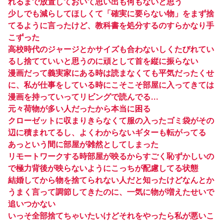
れるまで放置しておいて思い出も何もないと思う
少しでも減らしてほしくて「確実に要らない物」をまず捨
てるように言ったけど、教科書を処分するのすらかなり手
こずった
高校時代のジャージとかサイズも合わないしくたびれてい
るし捨てていいと思うのに頑として首を縦に振らない
漫画だって義実家にある時は読まなくても平気だったくせ
に、私が仕事をしている時にこそこそ部屋に入ってきては
漫画を持っていってリビングで読んでる…
元々荷物が多い人だったから本当に困る
クローゼットに収まりきらなくて服の入ったゴミ袋がその
辺に積まれてるし、よくわからないギターも転がってる
あっという間に部屋が雑然としてしまった
リモートワークする時部屋が映るからすごく恥ずかしいの
で極力背後が映らないようにこっちが配慮してる状態
結婚してから物を捨てられない人だと知ったけどなんとか
うまく言って調節してきたのに、一気に物が増えたせいで
追いつかない
いっそ全部捨てちゃいたいけどそれをやったら私が悪いこ