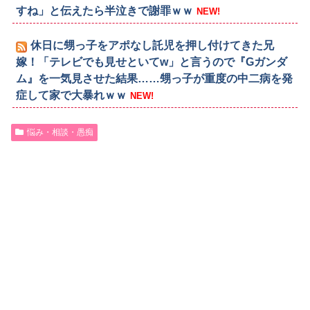
すね」と伝えたら半泣きで謝罪ｗｗ
NEW!
休日に甥っ子をアポなし託児を押し付けてきた兄
嫁！「テレビでも見せといてw」と言うので『Gガンダ
ム』を一気見させた結果……甥っ子が重度の中二病を発
症して家で大暴れｗｗ
NEW!
悩み・相談・愚痴