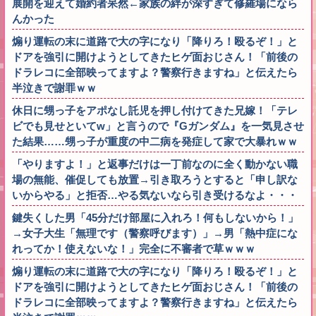
展開を迎えて婚約者呆然←家族の絆が深すぎて修羅場になら
んかった
煽り運転の末に道路で大の字になり「降りろ！殴るぞ！」と
ドアを強引に開けようとしてきたヒゲ面おじさん！「前後の
ドラレコに全部映ってますよ？警察行きますね」と伝えたら
半泣きで謝罪ｗｗ
休日に甥っ子をアポなし託児を押し付けてきた兄嫁！「テレ
ビでも見せといてw」と言うので『Gガンダム』を一気見させ
た結果……甥っ子が重度の中二病を発症して家で大暴れｗｗ
「やりますよ！」と返事だけは一丁前なのに全く動かない職
場の無能、催促しても放置→引き取ろうとすると「申し訳な
いからやる」と拒否…やる気ないなら引き受けるなよ・・・
鍵失くした男「45分だけ部屋に入れろ！何もしないから！」
→女子大生「無理です（警察呼びます）」→男「熱中症にな
れってか！使えないな！」完全に不審者で草ｗｗｗ
煽り運転の末に道路で大の字になり「降りろ！殴るぞ！」と
ドアを強引に開けようとしてきたヒゲ面おじさん！「前後の
ドラレコに全部映ってますよ？警察行きますね」と伝えたら