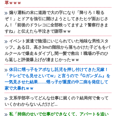
草ｗｗｗ
煽り運転の末に道路で大の字になり「降りろ！殴る
ぞ！」とドアを強引に開けようとしてきたヒゲ面おじさ
ん！「前後のドラレコに全部映ってますよ？警察行きま
すね」と伝えたら半泣きで謝罪ｗｗ
イベント派遣で陰湿にいじられていた地味な男性スタ
ッフ。ある日、高さ3mの階段から落ちかけた子どもをパ
ルクールで爆走＆ダイブし間一髪で救出！職場の手のひ
ら返しと評価爆上げが凄まじかったｗｗ
休日に甥っ子をアポなし託児を押し付けてきた兄嫁！
「テレビでも見せといてw」と言うので『Gガンダム』を
一気見させた結果……甥っ子が重度の中二病を発症して
家で大暴れｗｗ
文系学部卒ってどんな仕事に就くの？結局何で食って
いくかわからないんだけど...
私「持病のせいで仕事ができなくて、アパートを追い