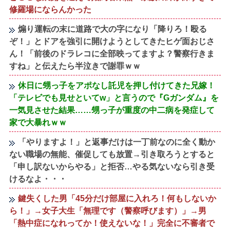
修羅場にならんかった
煽り運転の末に道路で大の字になり「降りろ！殴る
ぞ！」とドアを強引に開けようとしてきたヒゲ面おじさ
ん！「前後のドラレコに全部映ってますよ？警察行きま
すね」と伝えたら半泣きで謝罪ｗｗ
休日に甥っ子をアポなし託児を押し付けてきた兄嫁！
「テレビでも見せといてw」と言うので『Gガンダム』を
一気見させた結果……甥っ子が重度の中二病を発症して
家で大暴れｗｗ
「やりますよ！」と返事だけは一丁前なのに全く動か
ない職場の無能、催促しても放置→引き取ろうとすると
「申し訳ないからやる」と拒否…やる気ないなら引き受
けるなよ・・・
鍵失くした男「45分だけ部屋に入れろ！何もしないか
ら！」→女子大生「無理です（警察呼びます）」→男
「熱中症になれってか！使えないな！」完全に不審者で