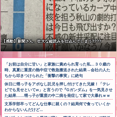
【感動】新聞さん、壮大な縦読みを仕込んでしまう????
「お前は自分に甘い」と家族に責められ育った私…３０歳の
時、真夏に重度の熱中症で救急搬送された結果→会社の人た
ちから叩きつけられた「衝撃の事実」に絶句
休日に甥っ子をアポなし託児を押し付けてきた兄嫁！「テレ
ビでも見せといてw」と言うので『Gガンダム』を一気見させ
た結果……甥っ子が重度の中二病を発症して家で大暴れｗｗ
文系学部卒ってどんな仕事に就くの？結局何で食っていくか
わからないんだけど...