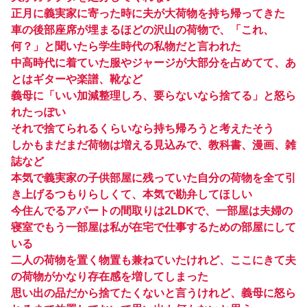
正月に義実家に寄った時に夫が大荷物を持ち帰ってきた
車の後部座席が埋まるほどの沢山の荷物で、「これ、
何？」と聞いたら学生時代の私物だと言われた
中高時代に着ていた服やジャージが大部分を占めてて、あ
とはギターや楽譜、靴など
義母に「いい加減整理しろ、要らないなら捨てる」と怒ら
れたっぽい
それで捨てられるくらいなら持ち帰ろうと考えたそう
しかもまだまだ荷物は増える見込みで、教科書、漫画、雑
誌など
本気で義実家の子供部屋に残っていた自分の荷物を全て引
き上げるつもりらしくて、本気で勘弁してほしい
今住んでるアパートの間取りは2LDKで、一部屋は夫婦の
寝室でもう一部屋は私が在宅で仕事するための部屋にして
いる
二人の荷物を置く物置も兼ねていたけれど、ここにきて夫
の荷物がかなり存在感を増してしまった
思い出の品だから捨てたくないと言うけれど、義母に怒ら