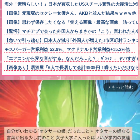
海外「素晴らしい！」日本が買収したUSスチール驚異の大復活に米
【画像】元宝塚のセクシー女優さん、AKBと並んだ結果ｗｗｗｗ他
【画像】思わず保存したくなる「笑える画像・最高な画像」貼ってい
【驚愕】マチアプで会った外国人からまさかの『こう』言われたん
【急いで引っ越せ】日本人が減り｢外国人が増えた｣市区町村ランキング
モスバーガー営業利益-52.9%、マクドナルド営業利益+15.2%他
「エアコンから変な音がする。なんだろ…え？」ﾊﾟｼｬｯ → ヤバす
【画像あり】居酒屋「6人で長居して会計4939円！喋りたいだけな
もっと読む
arrow_forward_ios