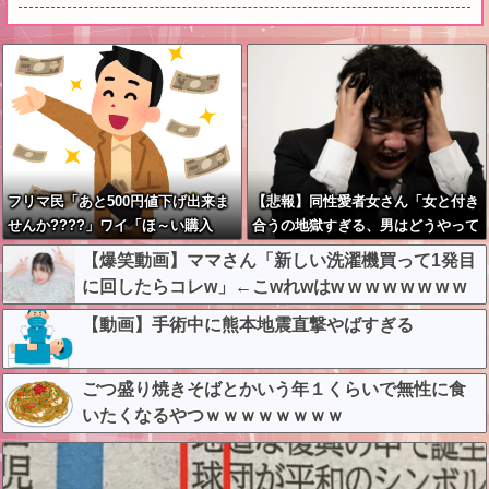
フリマ民「あと500円値下げ出来ま
【悲報】同性愛者女さん「女と付き
せんか????」ワイ「ほ～い購入
合うの地獄すぎる、男はどうやって
ｗ」
耐えてんの？」←コレは同意せざる
【爆笑動画】ママさん「新しい洗濯機買って1発目
おえないと話題に
に回したらコレw」←こwれwはw w w w w w w w
w w
【動画】手術中に熊本地震直撃やばすぎる
ごつ盛り焼きそばとかいう年１くらいで無性に食
いたくなるやつｗｗｗｗｗｗｗｗ