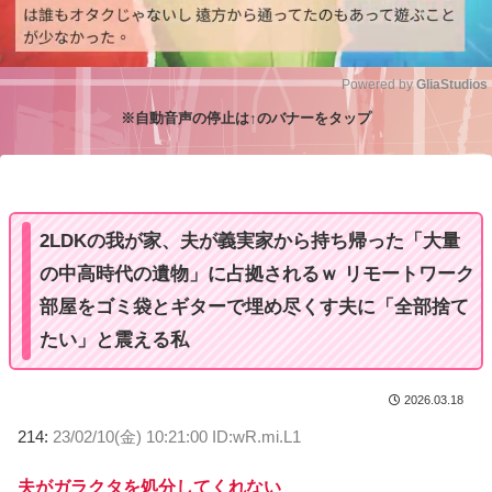
Powered by 
GliaStudios
※自動音声の停止は↑のバナーをタップ
M
u
t
e
2LDKの我が家、夫が義実家から持ち帰った「大量
の中高時代の遺物」に占拠されるｗ リモートワーク
部屋をゴミ袋とギターで埋め尽くす夫に「全部捨て
たい」と震える私
2026.03.18
214:
23/02/10(金) 10:21:00 ID:wR.mi.L1
夫がガラクタを処分してくれない