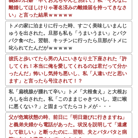
義妹の口癖「早くお兄ちゃんと別れて」私「そんなに
離婚してほしけりゃ署名済みの離婚届を持ってきなさ
い」と言った結果ｗｗｗｗｗ
トメの家に泊まりに行った時、すごく美味しいまんじ
ゅうを出された。旦那も私も「うまいうまい」とパク
パク食べた。翌朝、キッチンに行ったら旦那がトメに
叱られてたんだがｗｗｗｗｗ
彼氏と歩いてたら男の人にいきなり土下座された「許
してくれ！本当に俺を愛してくれるのは君だって分か
ったんだ」怖いし気持ち悪いし、私「人違いだと思い
ます」と言ったら号泣されて！？
私「扁桃腺が腫れて辛い」トメ「大根食え」と大根お
ろしを出された。私「このままじゃきついし、逆に喉
に悪くない？」と固まってたらコトメが・・・
父が危篤状態の時、前日に「明日遊びに行きますね」
と義弟夫婦から電話があった。状況を説明して「遠慮
して欲しい」と断ったのに…翌朝、夫とバタバタと病