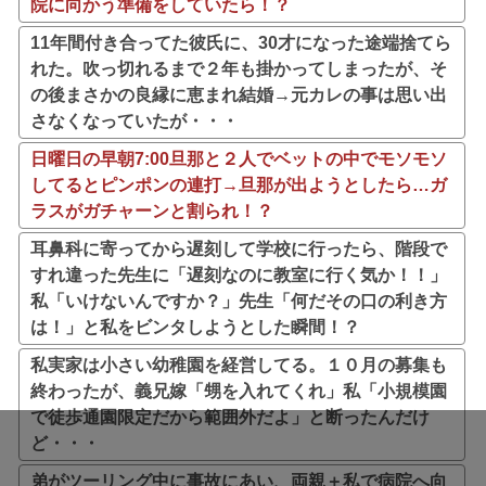
院に向かう準備をしていたら！？
11年間付き合ってた彼氏に、30才になった途端捨てら
れた。吹っ切れるまで２年も掛かってしまったが、そ
の後まさかの良縁に恵まれ結婚→元カレの事は思い出
さなくなっていたが・・・
日曜日の早朝7:00旦那と２人でベットの中でモソモソ
してるとピンポンの連打→旦那が出ようとしたら…ガ
ラスがガチャーンと割られ！？
耳鼻科に寄ってから遅刻して学校に行ったら、階段で
すれ違った先生に「遅刻なのに教室に行く気か！！」
私「いけないんですか？」先生「何だその口の利き方
は！」と私をビンタしようとした瞬間！？
私実家は小さい幼稚園を経営してる。１０月の募集も
終わったが、義兄嫁「甥を入れてくれ」私「小規模園
で徒歩通園限定だから範囲外だよ」と断ったんだけ
ど・・・
弟がツーリング中に事故にあい、両親＋私で病院へ向