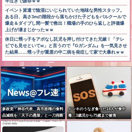
半泣きで謝罪ｗｗ
イベント派遣で陰湿にいじられていた地味な男性スタッフ。
ある日、高さ3mの階段から落ちかけた子どもをパルクールで
爆走＆ダイブし間一髪で救出！職場の手のひら返しと評価爆
上げが凄まじかったｗｗ
休日に甥っ子をアポなし託児を押し付けてきた兄嫁！「テレ
ビでも見せといてw」と言うので『Gガンダム』を一気見させ
た結果……甥っ子が重度の中二病を発症して家で大暴れｗｗ
参政党・神谷代表、高市政権の食料
ドンキのうなぎ食べた14人が食中
品減税を「天下の愚策」と一刀両断
毒…3歳児から75歳まで被害