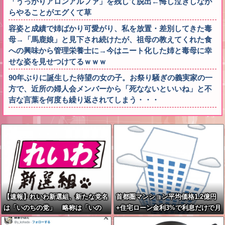
「うっかりアロンアルファ」を残して脱出←悔し泣きしなが
らやることがエグくて草
容姿と成績で姉ばかり可愛がり、私を放置・差別してきた毒
母→「馬鹿娘」と見下され続けたが、祖母の教えてくれた食
への興味から管理栄養士に→今はニート化した姉と毒母に幸
せな姿を見せつけてるｗｗｗ
90年ぶりに誕生した待望の女の子。お祭り騒ぎの義実家の一
方で、近所の婦人会メンバーから「死なないといいね」と不
吉な言葉を何度も繰り返されてしまう・・・
【速報】れいわ新選組、新たな党名
首都圏マンション平均価格1.2億円
は「いのちの党」 略称は「いの
+住宅ローン金利3%で利息だけで月
ち」
30万円←これバカなん？