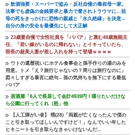
飲酒強要・スーパーで盗み・反社自慢の毒叔母一家。
法事でも虚偽の金銭要求と暴力で脅されトラウマに…祖
母の死をきっかけに恐怖の親戚と「永久絶縁」を決意←
自分の身の安全を最優先にして大正解
23歳妻自慢で女性社員を「ババア」と蔑む48歳無能主
任、「若い嫁がいるのに帰れない」とイキっていたら、
部長の超美人妻が差し入れを持って登場ｗｗｗｗ
ウトの還暦祝いにホテル食事会と孫手作りの湯のみを
用意。トメ「え？旅行じゃないの？周りは旅行なのに」
図々しすぎる暴言に絶句←孫の気持ちを無下にする最低
ババア
居酒屋「6人で長居して会計4939円！喋りたいだけな
ら公園に行ってくれ（怒」他
【人工障がい者】 甥(28)「両親が亡くなったんで僕の
こと引き取ってほしいんですけど！」なんでいい年した
ヒキニートを引き取らなきゃいけないんだ...