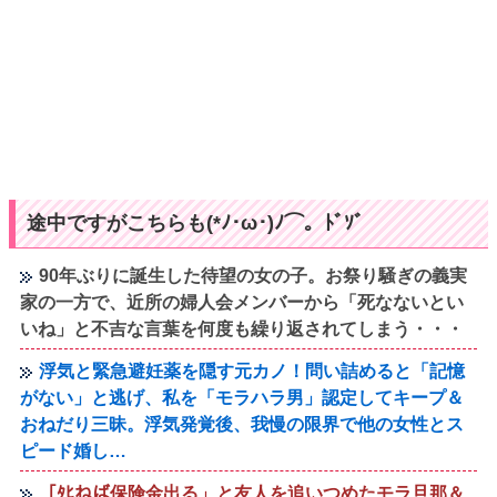
途中ですがこちらも(*ﾉ･ω･)ﾉ⌒。ﾄﾞｿﾞ
90年ぶりに誕生した待望の女の子。お祭り騒ぎの義実
家の一方で、近所の婦人会メンバーから「死なないとい
いね」と不吉な言葉を何度も繰り返されてしまう・・・
浮気と緊急避妊薬を隠す元カノ！問い詰めると「記憶
がない」と逃げ、私を「モラハラ男」認定してキープ＆
おねだり三昧。浮気発覚後、我慢の限界で他の女性とス
ピード婚し…
「ﾀﾋねば保険金出る」と友人を追いつめたモラ旦那＆