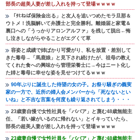
部長の超美人妻が差し入れを持って登場ｗｗｗｗ
「ﾀﾋねば保険金出る」と友人を追いつめたモラ旦那＆
ウトメ！洗脳解いて弁護士と完全勝利。離婚届と家電＆
裏口への「うっかりアロンアルファ」を残して脱出←悔
し泣きしながらやることがエグくて草
容姿と成績で姉ばかり可愛がり、私を放置・差別して
きた毒母→「馬鹿娘」と見下され続けたが、祖母の教え
てくれた食への興味から管理栄養士に→今はニート化し
た姉と毒母に幸せな姿を見せつけてるｗｗｗ
90年ぶりに誕生した待望の女の子。お祭り騒ぎの義実
家の一方で、近所の婦人会メンバーから「死なないとい
いね」と不吉な言葉を何度も繰り返されてしまう・・・
23歳妻自慢で女性社員を「ババア」と蔑む48歳無能主
任、「若い嫁がいるのに帰れない」とイキっていたら、
部長の超美人妻が差し入れを持って登場ｗｗｗｗ
23歳妻自慢で女性社員を「ババア」と蔑む48歳無能主