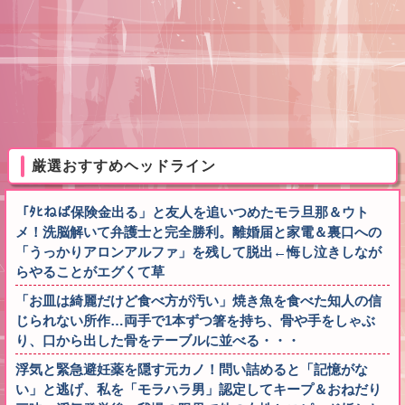
厳選おすすめヘッドライン
「ﾀﾋねば保険金出る」と友人を追いつめたモラ旦那＆ウト
メ！洗脳解いて弁護士と完全勝利。離婚届と家電＆裏口への
「うっかりアロンアルファ」を残して脱出←悔し泣きしなが
らやることがエグくて草
「お皿は綺麗だけど食べ方が汚い」焼き魚を食べた知人の信
じられない所作…両手で1本ずつ箸を持ち、骨や手をしゃぶ
り、口から出した骨をテーブルに並べる・・・
浮気と緊急避妊薬を隠す元カノ！問い詰めると「記憶がな
い」と逃げ、私を「モラハラ男」認定してキープ＆おねだり