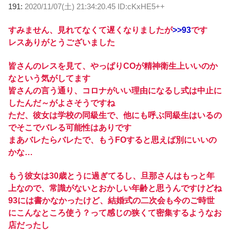
191:
2020/11/07(土) 21:34:20.45 ID:cKxHE5++
すみません、見れてなくて遅くなりましたが
>>93
です
レスありがとうございました
皆さんのレスを見て、やっぱりCOが精神衛生上いいのか
なという気がしてます
皆さんの言う通り、コロナがいい理由になるし式は中止に
したんだ～がよさそうですね
ただ、彼女は学校の同級生で、他にも呼ぶ同級生はいるの
でそこでバレる可能性はありです
まあバレたらバレたで、もうFOすると思えば別にいいの
かな…
もう彼女は30歳とうに過ぎてるし、旦那さんはもっと年
上なので、常識がないとおかしい年齢と思うんですけどね
93には書かなかったけど、結婚式の二次会も今のご時世
にこんなところ使う？って感じの狭くて密集するようなお
店だったし