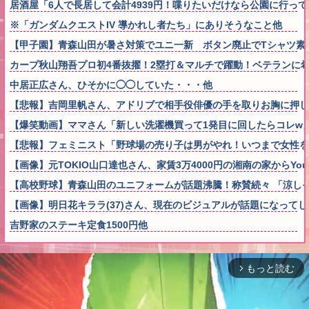
居酒屋「6人で長居して会計4939円！喋りたいだけなら公園に行っ
※「ガンダムクエストIV 導かれし者たち」にありそうなこと他
【甲子園】青森山田が暑さ対策でユニ一新 ボタン廃止でTシャツ素材w
カープ秋山翔吾プロ初4番抜擢！2塁打＆マルチで躍動！ベテランに
中居正広さん、ひそかに◯◯していた・・・他
【悲報】吉岡里帆さん、アドリブで相手役俳優の手を取りお胸に押し
【爆笑動画】ママさん「新しい洗濯機買って1発目に回したらコレw」←こwれw
【悲報】フェミニスト「野球場の売り子は男がやれ！いつまで女性を
【画像】元TOKIO山口達也さん、家賃3万4000円の湘南の家からYo
【高校野球】青森山田のユニフォームが話題沸騰！称賛続々 「涼し
【画像】明日花キララ(37)さん、現在のビジュアルが話題になって
吉野家のステーキ定食1500円他
もっと読む
arrow_forward_ios