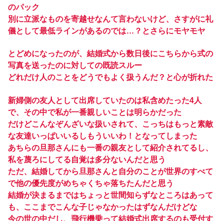
のパック
別に立派なものを寄越せなんて言わないけど、さすがに礼
儀として最低ラインがあるのでは…？とさらにモヤモヤ
とどめになったのが、結婚式から数日後にこちらから式の
写真を送ったのに対しての既読スルー
どれだけ人のことをどうでもよく扱うんだ？と心が折れた
新婦側の友人として出席していたのは私含めたった4人
で、その中で私が一番親しいことは明らかだった
だけどこんなぞんざいな扱いされて、こっちはもっと素敵
な友達いっぱいいるしもういいわ！となってしまった
あちらの旦那さんにも一番の親友として紹介されてるし、
私を蔑ろにしてる自覚は多分ないんだと思う
ただ、結婚してから旦那さんと自分のことが世界のすべて
で他の優先度がめちゃくちゃ落ちたんだと思う
結婚が決まるまではちょっと世間知らずなところはあって
も、ここまでこんな子じゃなかったはずなんだけどな
今の世の中だし、飛行機乗って結婚式出席するのも受付す