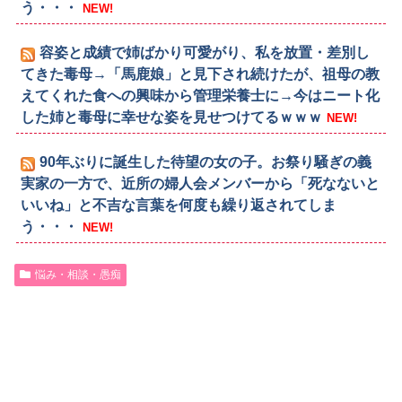
う・・・
NEW!
容姿と成績で姉ばかり可愛がり、私を放置・差別し
てきた毒母→「馬鹿娘」と見下され続けたが、祖母の教
えてくれた食への興味から管理栄養士に→今はニート化
した姉と毒母に幸せな姿を見せつけてるｗｗｗ
NEW!
90年ぶりに誕生した待望の女の子。お祭り騒ぎの義
実家の一方で、近所の婦人会メンバーから「死なないと
いいね」と不吉な言葉を何度も繰り返されてしま
う・・・
NEW!
悩み・相談・愚痴