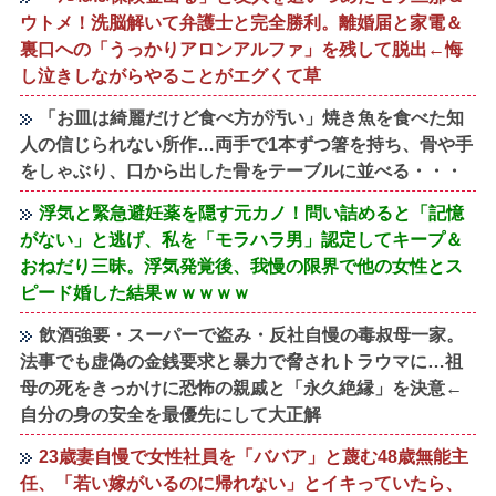
ウトメ！洗脳解いて弁護士と完全勝利。離婚届と家電＆
裏口への「うっかりアロンアルファ」を残して脱出←悔
し泣きしながらやることがエグくて草
「お皿は綺麗だけど食べ方が汚い」焼き魚を食べた知
人の信じられない所作…両手で1本ずつ箸を持ち、骨や手
をしゃぶり、口から出した骨をテーブルに並べる・・・
浮気と緊急避妊薬を隠す元カノ！問い詰めると「記憶
がない」と逃げ、私を「モラハラ男」認定してキープ＆
おねだり三昧。浮気発覚後、我慢の限界で他の女性とス
ピード婚した結果ｗｗｗｗｗ
飲酒強要・スーパーで盗み・反社自慢の毒叔母一家。
法事でも虚偽の金銭要求と暴力で脅されトラウマに…祖
母の死をきっかけに恐怖の親戚と「永久絶縁」を決意←
自分の身の安全を最優先にして大正解
23歳妻自慢で女性社員を「ババア」と蔑む48歳無能主
任、「若い嫁がいるのに帰れない」とイキっていたら、