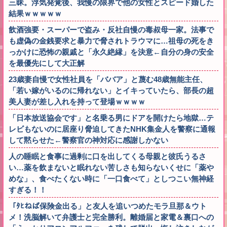
三昧。浮気発覚後、我慢の限界で他の女性とスピード婚した
結果ｗｗｗｗｗ
飲酒強要・スーパーで盗み・反社自慢の毒叔母一家。法事で
も虚偽の金銭要求と暴力で脅されトラウマに…祖母の死をき
っかけに恐怖の親戚と「永久絶縁」を決意←自分の身の安全
を最優先にして大正解
23歳妻自慢で女性社員を「ババア」と蔑む48歳無能主任、
「若い嫁がいるのに帰れない」とイキっていたら、部長の超
美人妻が差し入れを持って登場ｗｗｗｗ
「日本放送協会です」と名乗る男にドアを開けたら地獄…テ
レビもないのに居座り脅迫してきたNHK集金人を警察に通報
して黙らせた←警察官の神対応に感謝しかない
人の睡眠と食事に過剰に口を出してくる母親と彼氏うるさ
い…薬を飲まないと眠れない苦しさも知らないくせに「薬や
めな」、食べたくない時に「一口食べて」としつこい無神経
すぎる！！
「ﾀﾋねば保険金出る」と友人を追いつめたモラ旦那＆ウト
メ！洗脳解いて弁護士と完全勝利。離婚届と家電＆裏口への