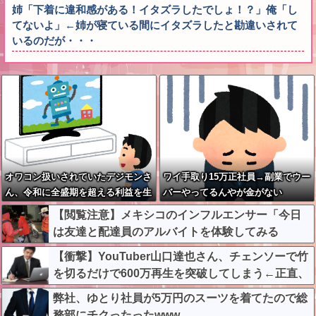
姉「下着に違和感がある！イタズラしたでしょ！？」俺「し
てないよ」←姉が寝ている間にイタズラしたと勘違いされて
いるのだが・・・
オワコン扱いされていたデジモンさ
ワイ手取り15万正社員→副業でウー
ん、令和に全盛期を超える利益を生
バーやってるんやが金がない
み出していた
【閲覧注意】メキシコのインフルエンサー「今日
は友達と配達員のアルバイトを体験してみる
よ！！」←結果・・・
【衝撃】YouTuber山口達也さん、チェンソーで竹
を切るだけで600万再生を突破してしまう←正直、
こう言うのでいいんだよなw w w w w w w w
弊社、ゆとり社員が5万円のスーツを着てたので総
務部にチクったったwww