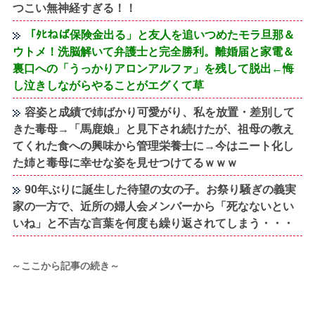
つこい無神経すぎる！！
「ﾀﾋねば保険金出る」と友人を追いつめたモラ旦那＆
ウトメ！洗脳解いて弁護士と完全勝利。離婚届と家電＆
裏口への「うっかりアロンアルファ」を残して脱出←悔
し泣きしながらやることがエグくて草
容姿と成績で姉ばかり可愛がり、私を放置・差別して
きた毒母→「馬鹿娘」と見下され続けたが、祖母の教え
てくれた食への興味から管理栄養士に→今はニート化し
た姉と毒母に幸せな姿を見せつけてるｗｗｗ
90年ぶりに誕生した待望の女の子。お祭り騒ぎの義実
家の一方で、近所の婦人会メンバーから「死なないとい
いね」と不吉な言葉を何度も繰り返されてしまう・・・
～ここから記事の続き～