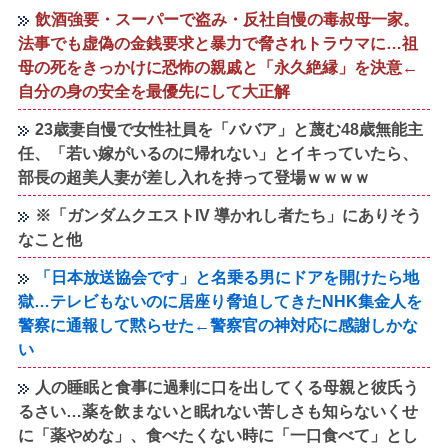
飲酒強要・スーパーで盗み・反社自慢の毒叔母一家。
法事でも虚偽の金銭要求と暴力で脅されトラウマに…祖
母の死をきっかけに恐怖の親戚と「永久絶縁」を決意←
自分の身の安全を最優先にして大正解
23歳妻自慢で女性社員を「ババア」と蔑む48歳無能主
任、「若い嫁がいるのに帰れない」とイキっていたら、
部長の超美人妻が差し入れを持って登場ｗｗｗｗ
※「ガンダムクエストIV 導かれし者たち」にありそう
なこと他
「日本放送協会です」と名乗る男にドアを開けたら地
獄…テレビもないのに居座り脅迫してきたNHK集金人を
警察に通報して黙らせた←警察官の神対応に感謝しかな
い
人の睡眠と食事に過剰に口を出してくる母親と彼氏う
るさい…薬を飲まないと眠れない苦しさも知らないくせ
に「薬やめな」、食べたくない時に「一口食べて」とし