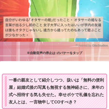
Powered by 
GliaStudios
※自動音声の停止は↑のバナーをタップ
M
u
t
e
一番の親友として紹介しつつ、扱いは「無料の便利
屋」結婚式後の写真も無視する無神経さに、来年の
式へ招待する気も失せた。幸せボケで礼儀を忘れた
友人とは、一言物申してCOすべき？