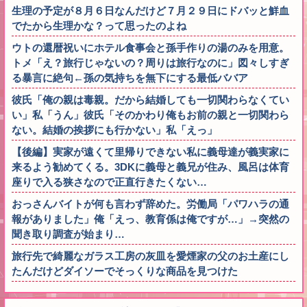
生理の予定が８月６日なんだけど７月２９日にドバッと鮮血
でたから生理かな？って思ったのよね
ウトの還暦祝いにホテル食事会と孫手作りの湯のみを用意。
トメ「え？旅行じゃないの？周りは旅行なのに」図々しすぎ
る暴言に絶句←孫の気持ちを無下にする最低ババア
彼氏「俺の親は毒親。だから結婚しても一切関わらなくてい
い」私「うん」彼氏「そのかわり俺もお前の親と一切関わら
ない。結婚の挨拶にも行かない」私「えっ」
【後編】実家が遠くて里帰りできない私に義母達が義実家に
来るよう勧めてくる。3DKに義母と義兄が住み、風呂は体育
座りで入る狭さなので正直行きたくない…
おっさんバイトが何も言わず辞めた。労働局「パワハラの通
報がありました」俺「えっ、教育係は俺ですが…」→突然の
聞き取り調査が始まり…
旅行先で綺麗なガラス工房の灰皿を愛煙家の父のお土産にし
たんだけどダイソーでそっくりな商品を見つけた