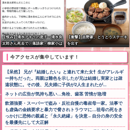
【恨み】清水アキラの息子・清水良
【衝撃】吉野家、とうとうステーキ
太郎さん死去で、落語家・柳家小は
を出す
だが「いじめ」「暴行」被害告発
今アクセスが集中しています！
【呆然】 兄が『結婚したい』と連れて来た女忄生がアレルギ
ー持ちだった。両親は難色を示したが兄は結婚し実家とは疎
遠状態に。その後、兄夫婦に子供が2人生まれたが...
ネットの広告が気持ち悪い…角栓、歯茎 苦情が急増
飲酒強要・スーパーで盗み・反社自慢の毒叔母一家。法事で
も虚偽の金銭要求と暴力で脅されトラウマに…祖母の死をき
っかけに恐怖の親戚と「永久絶縁」を決意←自分の身の安全
を最優先にして大正解