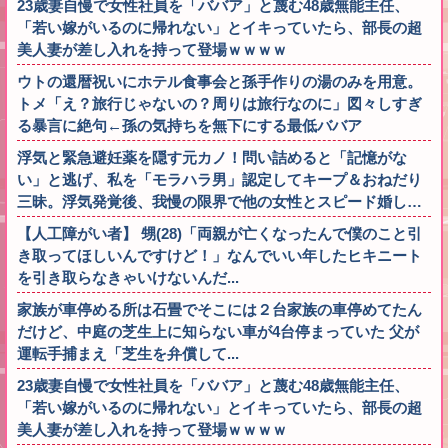
23歳妻自慢で女性社員を「ババア」と蔑む48歳無能主任、
「若い嫁がいるのに帰れない」とイキっていたら、部長の超
美人妻が差し入れを持って登場ｗｗｗｗ
ウトの還暦祝いにホテル食事会と孫手作りの湯のみを用意。
トメ「え？旅行じゃないの？周りは旅行なのに」図々しすぎ
る暴言に絶句←孫の気持ちを無下にする最低ババア
浮気と緊急避妊薬を隠す元カノ！問い詰めると「記憶がな
い」と逃げ、私を「モラハラ男」認定してキープ＆おねだり
三昧。浮気発覚後、我慢の限界で他の女性とスピード婚し…
【人工障がい者】 甥(28)「両親が亡くなったんで僕のこと引
き取ってほしいんですけど！」なんでいい年したヒキニート
を引き取らなきゃいけないんだ...
家族が車停める所は石畳でそこには２台家族の車停めてたん
だけど、中庭の芝生上に知らない車が4台停まっていた 父が
運転手捕まえ「芝生を弁償して...
23歳妻自慢で女性社員を「ババア」と蔑む48歳無能主任、
「若い嫁がいるのに帰れない」とイキっていたら、部長の超
美人妻が差し入れを持って登場ｗｗｗｗ