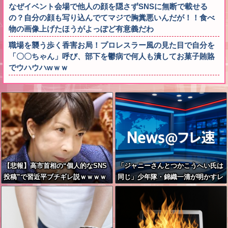
なぜイベント会場で他人の顔を隠さずSNSに無断で載せる
の？自分の顔も写り込んでてマジで胸糞悪いんだが！！食べ
物の画像上げたほうがよっぽど有意義だわ
職場を襲う歩く香害お局！プロレスラー風の見た目で自分を
「〇〇ちゃん」呼び、部下を鬱病で何人も潰してお菓子賄賂
でウハウハwｗｗ
【悲報】高市首相の“個人的なSNS
「ジャニーさんとつかこうへい氏は
投稿”で習近平ブチギレ説ｗｗｗｗ
同じ」少年隊・錦織一清が明かすレ
ｗ
ジェンドの共通点と我流の演出論