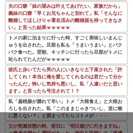
夫の口癖「妹の望みは叶えてあげたい、家族だから」
義妹の口癖「早くお兄ちゃんと別れて」私「そんなに
離婚してほしけりゃ署名済みの離婚届を持ってきなさ
い」と言った結果ｗｗｗｗｗ
トメの家に泊まりに行った時、すごく美味しいまんじ
ゅうを出された。旦那も私も「うまいうまい」とパク
パク食べた。翌朝、キッチンに行ったら旦那がトメに
叱られてたんだがｗｗｗｗｗ
彼氏と歩いてたら男の人にいきなり土下座された「許
してくれ！本当に俺を愛してくれるのは君だって分か
ったんだ」怖いし気持ち悪いし、私「人違いだと思い
ます」と言ったら号泣されて！？
私「扁桃腺が腫れて辛い」トメ「大根食え」と大根お
ろしを出された。私「このままじゃきついし、逆に喉
に悪くない？」と固まってたらコトメが・・・
父が危篤状態の時、前日に「明日遊びに行きますね」