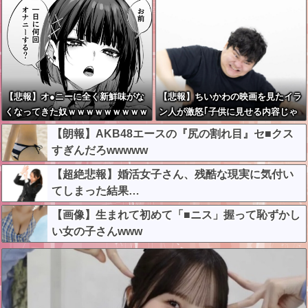
【悲報】オ●ニーに全く新鮮味がな
【悲報】ちいかわの映画を見たイラ
くなってきた奴ｗｗｗｗｗｗｗｗｗ
ン人が激怒｢子供に見せる内容じゃ
ｗ
ない｡悪影響は計り知れない｣←これ
【朗報】AKB48エースの『尻の割れ目』セ■クス
w w w w w w w w w
すぎんだろwwwww
【超絶悲報】婚活女子さん、残酷な現実に気付い
てしまった結果…
【画像】生まれて初めて「■ニス」握って恥ずかし
い女の子さんwww