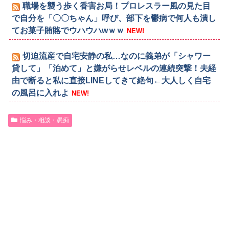
職場を襲う歩く香害お局！プロレスラー風の見た目
で自分を「〇〇ちゃん」呼び、部下を鬱病で何人も潰し
てお菓子賄賂でウハウハwｗｗ
NEW!
切迫流産で自宅安静の私…なのに義弟が「シャワー
貸して」「泊めて」と嫌がらせレベルの連続突撃！夫経
由で断ると私に直接LINEしてきて絶句←大人しく自宅
の風呂に入れよ
NEW!
悩み・相談・愚痴