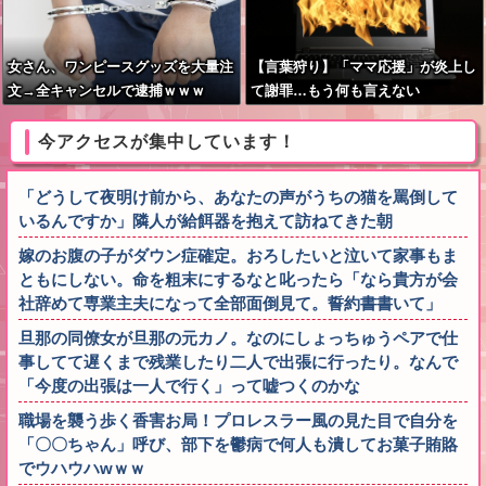
女さん、ワンピースグッズを大量注
【言葉狩り】「ママ応援」が炎上し
文→全キャンセルで逮捕ｗｗｗ
て謝罪…もう何も言えない
今アクセスが集中しています！
「どうして夜明け前から、あなたの声がうちの猫を罵倒して
いるんですか」隣人が給餌器を抱えて訪ねてきた朝
嫁のお腹の子がダウン症確定。おろしたいと泣いて家事もま
ともにしない。命を粗末にするなと叱ったら「なら貴方が会
社辞めて専業主夫になって全部面倒見て。誓約書書いて」
旦那の同僚女が旦那の元カノ。なのにしょっちゅうペアで仕
事してて遅くまで残業したり二人で出張に行ったり。なんで
「今度の出張は一人で行く」って嘘つくのかな
職場を襲う歩く香害お局！プロレスラー風の見た目で自分を
「〇〇ちゃん」呼び、部下を鬱病で何人も潰してお菓子賄賂
でウハウハwｗｗ