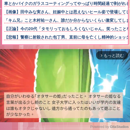
車とかバイクのガラスコーティングってやっぱり時間経過で剥がれる
【画像】田中みな実さん、妊娠中とは思えないヒール姿で登場してし
「キム兄」こと木村祐一さん、誰だか分からないくらい激変してしま
【正論】今の20代「タモリっておもしろくないじゃん。笑ったこと
【悲報】警察に射殺された包丁男、直前に母を亡くし精神的ショック
もっと読む
arrow_forward_ios
Powered by 
GliaStudios