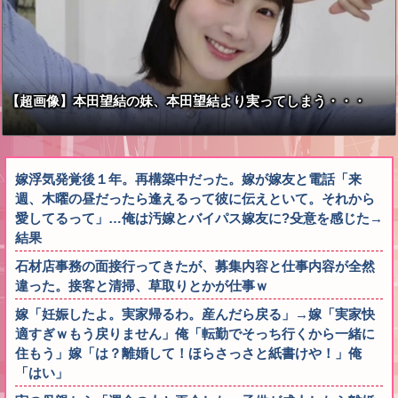
【超画像】本田望結の妹、本田望結より実ってしまう・・・
嫁浮気発覚後１年。再構築中だった。嫁が嫁友と電話「来
週、木曜の昼だったら逢えるって彼に伝えといて。それから
愛してるって」…俺は汚嫁とバイパス嫁友に?殳意を感じた→
結果
石材店事務の面接行ってきたが、募集内容と仕事内容が全然
違った。接客と清掃、草取りとかが仕事ｗ
嫁「妊娠したよ。実家帰るわ。産んだら戻る」→嫁「実家快
適すぎｗもう戻りません」俺「転勤でそっち行くから一緒に
住もう」嫁「は？離婚して！ほらさっさと紙書けや！」俺
「はい」