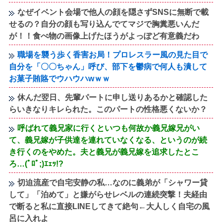
なぜイベント会場で他人の顔を隠さずSNSに無断で載
せるの？自分の顔も写り込んでてマジで胸糞悪いんだ
が！！食べ物の画像上げたほうがよっぽど有意義だわ
職場を襲う歩く香害お局！プロレスラー風の見た目で
自分を「〇〇ちゃん」呼び、部下を鬱病で何人も潰して
お菓子賄賂でウハウハwｗｗ
休んだ翌日、先輩パートに申し送りあるかと確認した
らいきなりキレられた。このパートの性格悪くないか？
呼ばれて義兄家に行くといつも何故か義兄嫁兄がい
て、義兄嫁が子供達を連れていなくなる、というのが続
き行くのをやめた。夫と義兄が義兄嫁を追求したとこ
ろ…(ﾟﾛﾟ;)ｴｪｯ!?
切迫流産で自宅安静の私…なのに義弟が「シャワー貸
して」「泊めて」と嫌がらせレベルの連続突撃！夫経由
で断ると私に直接LINEしてきて絶句←大人しく自宅の風
呂に入れよ