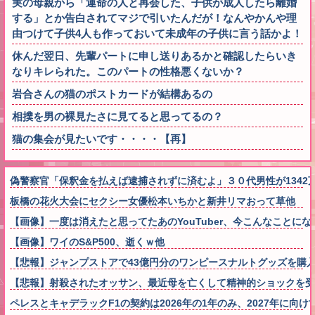
実の母親から「運命の人と再会した、子供が成人したら離婚
する」とか告白されてマジで引いたんだが！なんやかんや理
由つけて子供4人も作っておいて未成年の子供に言う話かよ！
休んだ翌日、先輩パートに申し送りあるかと確認したらいき
なりキレられた。このパートの性格悪くないか？
岩合さんの猫のポストカードが結構あるの
相撲を男の裸見たさに見てると思ってるの？
猫の集会が見たいです・・・・【再】
偽警察官「保釈金を払えば逮捕されずに済むよ」３０代男性が1342
板橋の花火大会にセクシー女優松本いちかと新井リマおって草他
【画像】一度は消えたと思ってたあのYouTuber、今こんなことに
【画像】ワイのS&P500、逝くｗ他
【悲報】ジャンプストアで43億円分のワンピースナルトグッズを購入
【悲報】射殺されたオッサン、最近母を亡くして精神的ショックを
ペレスとキャデラックF1の契約は2026年の1年のみ、2027年に向