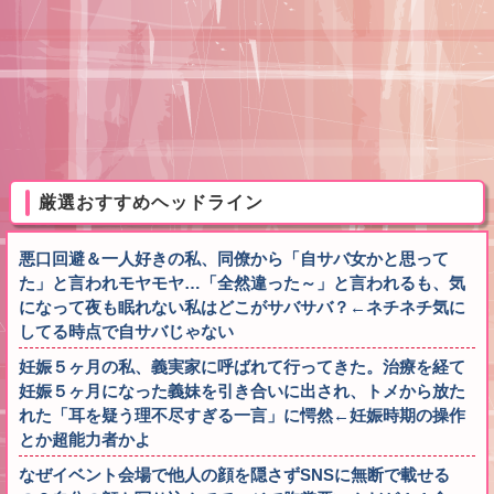
厳選おすすめヘッドライン
悪口回避＆一人好きの私、同僚から「自サバ女かと思って
た」と言われモヤモヤ…「全然違った～」と言われるも、気
になって夜も眠れない私はどこがサバサバ？←ネチネチ気に
してる時点で自サバじゃない
妊娠５ヶ月の私、義実家に呼ばれて行ってきた。治療を経て
妊娠５ヶ月になった義妹を引き合いに出され、トメから放た
れた「耳を疑う理不尽すぎる一言」に愕然←妊娠時期の操作
とか超能力者かよ
なぜイベント会場で他人の顔を隠さずSNSに無断で載せる