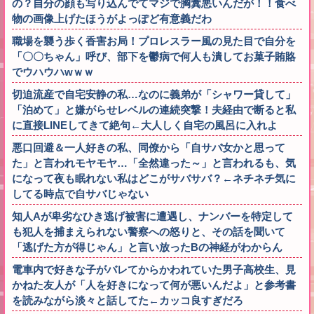
の？自分の顔も写り込んでてマジで胸糞悪いんだが！！食べ
物の画像上げたほうがよっぽど有意義だわ
職場を襲う歩く香害お局！プロレスラー風の見た目で自分を
「〇〇ちゃん」呼び、部下を鬱病で何人も潰してお菓子賄賂
でウハウハwｗｗ
切迫流産で自宅安静の私…なのに義弟が「シャワー貸して」
「泊めて」と嫌がらせレベルの連続突撃！夫経由で断ると私
に直接LINEしてきて絶句←大人しく自宅の風呂に入れよ
悪口回避＆一人好きの私、同僚から「自サバ女かと思って
た」と言われモヤモヤ…「全然違った～」と言われるも、気
になって夜も眠れない私はどこがサバサバ？←ネチネチ気に
してる時点で自サバじゃない
知人Aが卑劣なひき逃げ被害に遭遇し、ナンバーを特定して
も犯人を捕まえられない警察への怒りと、その話を聞いて
「逃げた方が得じゃん」と言い放ったBの神経がわからん
電車内で好きな子がバレてからかわれていた男子高校生、見
かねた友人が「人を好きになって何が悪いんだよ」と参考書
を読みながら淡々と話してた←カッコ良すぎだろ