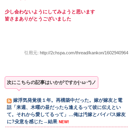
少し会わないようにしてみようと思います
皆さまありがとうございました
引用元:
http://2chspa.com/thread/kankon/1602940964
次にこちらの記事はいかがですか|･ω･*)ノ
嫁浮気発覚後１年。再構築中だった。嫁が嫁友と電
話「来週、木曜の昼だったら逢えるって彼に伝えとい
て。それから愛してるって」…俺は汚嫁とバイパス嫁友
に?殳意を感じた→結果
NEW!