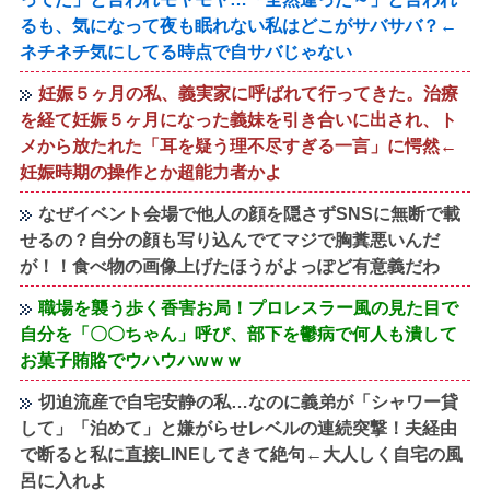
るも、気になって夜も眠れない私はどこがサバサバ？←
ネチネチ気にしてる時点で自サバじゃない
妊娠５ヶ月の私、義実家に呼ばれて行ってきた。治療
を経て妊娠５ヶ月になった義妹を引き合いに出され、ト
メから放たれた「耳を疑う理不尽すぎる一言」に愕然←
妊娠時期の操作とか超能力者かよ
なぜイベント会場で他人の顔を隠さずSNSに無断で載
せるの？自分の顔も写り込んでてマジで胸糞悪いんだ
が！！食べ物の画像上げたほうがよっぽど有意義だわ
職場を襲う歩く香害お局！プロレスラー風の見た目で
自分を「〇〇ちゃん」呼び、部下を鬱病で何人も潰して
お菓子賄賂でウハウハwｗｗ
切迫流産で自宅安静の私…なのに義弟が「シャワー貸
して」「泊めて」と嫌がらせレベルの連続突撃！夫経由
で断ると私に直接LINEしてきて絶句←大人しく自宅の風
呂に入れよ