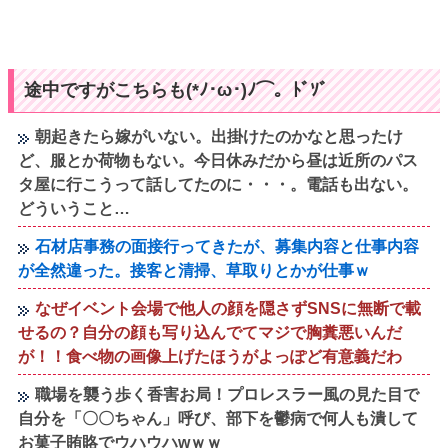
途中ですがこちらも(*ﾉ･ω･)ﾉ⌒。ﾄﾞｿﾞ
朝起きたら嫁がいない。出掛けたのかなと思ったけ
ど、服とか荷物もない。今日休みだから昼は近所のパス
タ屋に行こうって話してたのに・・・。電話も出ない。
どういうこと…
石材店事務の面接行ってきたが、募集内容と仕事内容
が全然違った。接客と清掃、草取りとかが仕事ｗ
なぜイベント会場で他人の顔を隠さずSNSに無断で載
せるの？自分の顔も写り込んでてマジで胸糞悪いんだ
が！！食べ物の画像上げたほうがよっぽど有意義だわ
職場を襲う歩く香害お局！プロレスラー風の見た目で
自分を「〇〇ちゃん」呼び、部下を鬱病で何人も潰して
お菓子賄賂でウハウハwｗｗ