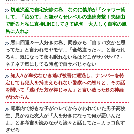
切迫流産で自宅安静の私…なのに義弟が「シャワー貸
して」「泊めて」と嫌がらせレベルの連続突撃！夫経由
で断ると私に直接LINEしてきて絶句←大人しく自宅の風
呂に入れよ
悪口回避＆一人好きの私、同僚から「自サバ女かと思
ってた」と言われモヤモヤ…「全然違った～」と言われ
るも、気になって夜も眠れない私はどこがサバサバ？←
ネチネチ気にしてる時点で自サバじゃない
知人Aが卑劣なひき逃げ被害に遭遇し、ナンバーを特
定しても犯人を捕まえられない警察への怒りと、その話
を聞いて「逃げた方が得じゃん」と言い放ったBの神経
がわからん
電車内で好きな子がバレてからかわれていた男子高校
生、見かねた友人が「人を好きになって何が悪いんだ
よ」と参考書を読みながら淡々と話してた←カッコ良す
ぎだろ