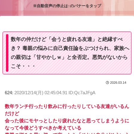
※自動音声の停止は↑のバナーをタップ
M
u
t
e
数年の仲だけど「会うと疲れる友達」と絶縁すべ
き？ 毒親の悩みに自己責任論をぶつけられ、家族へ
の親切は「甘やかしｗ」と全否定。悪気がないから
こそ・・・
2026.03.14
624:
2020/12/14(月) 02:45:04.91 ID:Qc7aJFgA
数年ランチ行ったり飲みに行ったりしている友達がいるん
だけど
会った後にモヤっとしたり疲れたなと思ってしまうように
なって今後どうすべきか考えている