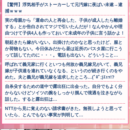
【驚愕】浮気相手がストーカーして元汚嫁に夜ばい未遂→逮
捕ｗｗｗ
実の母親から「運命の人と再会した、子供が成人したら離婚
する」とか告白されてマジで引いたんだが！なんやかんや理
由つけて子供4人も作っておいて未成年の子供に言う話かよ！
朝起きたら嫁がいない。出掛けたのかなと思ったけど、服と
か荷物もない。今日休みだから昼は近所のパスタ屋に行こう
って話してたのに・・・。電話も出ない。どういうこと…
呼ばれて義兄家に行くといつも何故か義兄嫁兄がいて、義兄
嫁が子供達を連れていなくなる、というのが続き行くのをや
めた。夫と義兄が義兄嫁を追求したところ…(ﾟﾛﾟ;)ｴｪｯ!?
自杀殳するための道中で露出狂に出会った。自分でもよく分
からないけどソイツの腕をしっかり掴んで境遇を泣きながら
話した。すると露出狂は…
NTTから見に覚えのない請求書がきた。無視しようと思って
いたら、とんでもない事実が判明して…