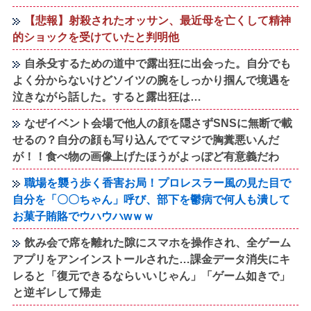
【悲報】射殺されたオッサン、最近母を亡くして精神
的ショックを受けていたと判明他
自杀殳するための道中で露出狂に出会った。自分でも
よく分からないけどソイツの腕をしっかり掴んで境遇を
泣きながら話した。すると露出狂は…
なぜイベント会場で他人の顔を隠さずSNSに無断で載
せるの？自分の顔も写り込んでてマジで胸糞悪いんだ
が！！食べ物の画像上げたほうがよっぽど有意義だわ
職場を襲う歩く香害お局！プロレスラー風の見た目で
自分を「〇〇ちゃん」呼び、部下を鬱病で何人も潰して
お菓子賄賂でウハウハwｗｗ
飲み会で席を離れた隙にスマホを操作され、全ゲーム
アプリをアンインストールされた…課金データ消失にキ
レると「復元できるならいいじゃん」「ゲーム如きで」
と逆ギレして帰走