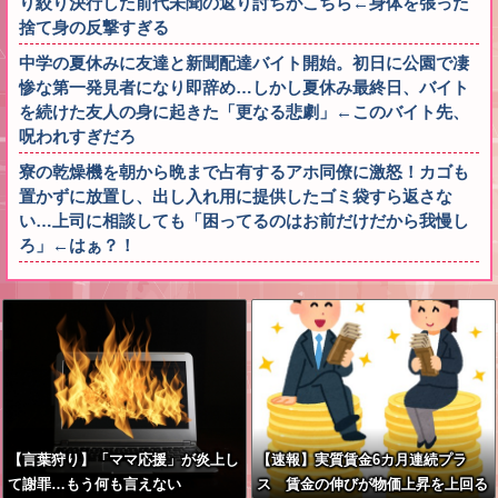
り絞り決行した前代未聞の返り討ちがこちら←身体を張った
捨て身の反撃すぎる
中学の夏休みに友達と新聞配達バイト開始。初日に公園で凄
惨な第一発見者になり即辞め…しかし夏休み最終日、バイト
を続けた友人の身に起きた「更なる悲劇」←このバイト先、
呪われすぎだろ
寮の乾燥機を朝から晩まで占有するアホ同僚に激怒！カゴも
置かずに放置し、出し入れ用に提供したゴミ袋すら返さな
い…上司に相談しても「困ってるのはお前だけだから我慢し
ろ」←はぁ？！
【言葉狩り】「ママ応援」が炎上し
【速報】実質賃金6カ月連続プラ
て謝罪…もう何も言えない
ス 賃金の伸びが物価上昇を上回る