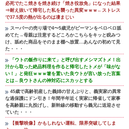
必死でたこ焼きを焼き続け「焼き役放免」になった結果
⇒耐え抜いて帰宅した私を襲った異変ｗｗｗ←ストレス
で37.5度の熱が出るのは凄まじい
スーパーの売り場で4〜5歳児がピーマンをベロベロ舐
めてた→母親は注意するどころかこちらをキッと睨みつ
け、舐めた商品をそのまま棚へ放置…あんなの初めて見
た・・・
「ウトの飯作りに来て」と呼び出すメシマズトメ！出
汁から取った絶品料理を作ると帰宅したトメが「味がな
い！」と発狂ｗｗｗ箸を置いた良ウトが言い放った言葉
とは←良ウトさんの神対応にスカッとする
45歳で高齢初産した義姉の甘えぶりと、義実家の異常
な過保護にドン引き！年間半年近く実家に帰省して家事
を高齢親に丸投げし、新幹線の移動すら義兄に送迎させ
ていた・・・
【衝撃映像】かもしれない運転、限界突破してしま