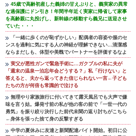
45歳で高齢初産した義姉の甘えぶりと、義実家の異常
な過保護にドン引き！年間半年近く実家に帰省して家事
を高齢親に丸投げし、新幹線の移動すら義兄に送迎させ
ていた・・・
「一緒に歩くのが恥ずかしい」配偶者の容姿や服のセ
ンスを過剰に気にする人の神経が理解できない…清潔感
ならまだしも、体型や美醜でパートナーを評価するなよ
実父が悪性ガンで緊急手術に…ガクブルの私に夫が
「週末の温泉一泊忘年会どうする？」私「行けない」と
答えると、夫から返ってきた信じられない一言←子ども
たちの方が何倍も常識的で泣ける
無理やり家族旅行に付いてきて露天風呂でも大声で嫌
味を言う姑。爆発寸前の私が他の客の前で「一世一代の
勇気」を振り絞り決行した前代未聞の返り討ちがこちら
←身体を張った捨て身の反撃すぎる
中学の夏休みに友達と新聞配達バイト開始。初日に公