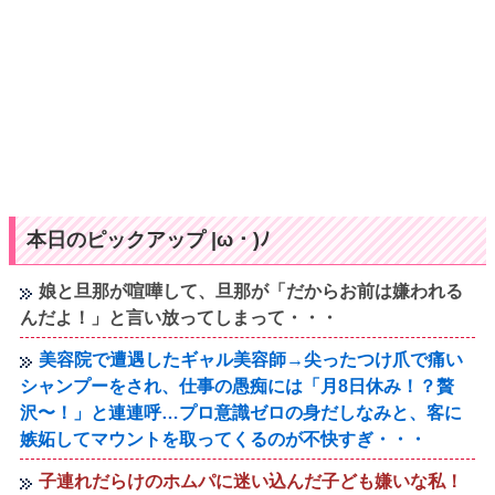
本日のピックアップ |ω・)ﾉ
娘と旦那が喧嘩して、旦那が「だからお前は嫌われる
んだよ！」と言い放ってしまって・・・
美容院で遭遇したギャル美容師→尖ったつけ爪で痛い
シャンプーをされ、仕事の愚痴には「月8日休み！？贅
沢〜！」と連連呼…プロ意識ゼロの身だしなみと、客に
嫉妬してマウントを取ってくるのが不快すぎ・・・
子連れだらけのホムパに迷い込んだ子ども嫌いな私！