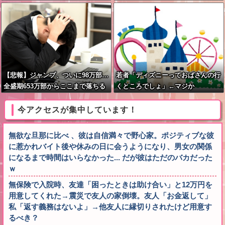
【悲報】ジャンプ、ついに98万部…
若者「ディズニーっておばさんの行
全盛期653万部からここまで落ちる
くところでしょ」←マジか
今アクセスが集中しています！
無欲な旦那に比べ 、彼は自信満々で野心家。ポジティブな彼
に惹かれバイト後や休みの日に会うようになり、男女の関係
になるまで時間はいらなかった... だが彼はただのバカだった
ｗ
無保険で入院時、友達「困ったときは助け合い」と12万円を
用意してくれた→震災で友人の家倒壊。友人「お金返して」
私「返す義務はないよ」→他友人に縁切りされたけど用意す
るべき？