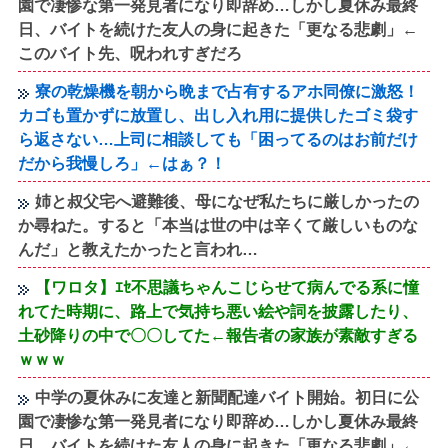
園で凄惨な第一発見者になり即辞め…しかし夏休み最終
日、バイトを続けた友人の身に起きた「更なる悲劇」←
このバイト先、呪われすぎだろ
寮の乾燥機を朝から晩まで占有するアホ同僚に激怒！
カゴも置かずに放置し、出し入れ用に提供したゴミ袋す
ら返さない…上司に相談しても「困ってるのはお前だけ
だから我慢しろ」←はぁ？！
姉と叔父宅へ避難後、母になぜ私たちに厳しかったの
か尋ねた。すると「本当は世の中は辛くて厳しいものな
んだ」と教えたかったと言われ…
【ワロタ】ｴｾ不思議ちゃんこじらせて病んでる系に憧
れてた時期に、路上で気持ち悪い絵や詞を披露したり、
土砂降りの中で〇〇してた←報告者の家族が素敵すぎる
ｗｗｗ
中学の夏休みに友達と新聞配達バイト開始。初日に公
園で凄惨な第一発見者になり即辞め…しかし夏休み最終
日、バイトを続けた友人の身に起きた「更なる悲劇」←