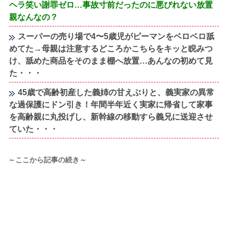
ヘラ笑い謝罪ゼロ…事故寸前だったのに悪びれない放置
親なんなの？
スーパーの売り場で4〜5歳児がピーマンをベロベロ舐
めてた→母親は注意するどころかこちらをキッと睨みつ
け、舐めた商品をそのまま棚へ放置…あんなの初めて見
た・・・
45歳で高齢初産した義姉の甘えぶりと、義実家の異常
な過保護にドン引き！年間半年近く実家に帰省して家事
を高齢親に丸投げし、新幹線の移動すら義兄に送迎させ
ていた・・・
～ここから記事の続き～