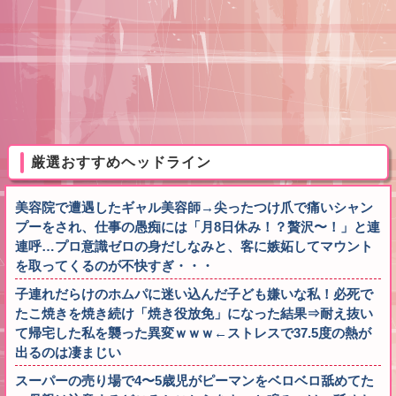
厳選おすすめヘッドライン
美容院で遭遇したギャル美容師→尖ったつけ爪で痛いシャン
プーをされ、仕事の愚痴には「月8日休み！？贅沢〜！」と連
連呼…プロ意識ゼロの身だしなみと、客に嫉妬してマウント
を取ってくるのが不快すぎ・・・
子連れだらけのホムパに迷い込んだ子ども嫌いな私！必死で
たこ焼きを焼き続け「焼き役放免」になった結果⇒耐え抜い
て帰宅した私を襲った異変ｗｗｗ←ストレスで37.5度の熱が
出るのは凄まじい
スーパーの売り場で4〜5歳児がピーマンをベロベロ舐めてた