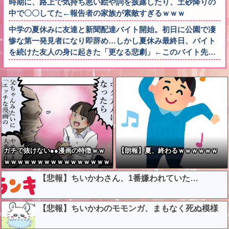
時期に、路上で気持ち悪い絵や詞を披露したり、土砂降りの
中で〇〇してた←報告者の家族が素敵すぎるｗｗｗ
中学の夏休みに友達と新聞配達バイト開始。初日に公園で凄
惨な第一発見者になり即辞め…しかし夏休み最終日、バイト
を続けた友人の身に起きた「更なる悲劇」←このバイト先…
ガチで抜けない●●漫画の特徴ｗｗ
【朗報】夏、終わるｗｗｗｗｗｗ
ｗｗｗｗｗｗｗｗｗｗｗｗｗｗｗｗ
ｗｗｗｗ
【悲報】ちいかわさん、1番嫌われていた…
【悲報】ちいかわのモモンガ、まもなく死ぬ模様