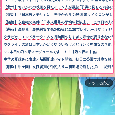
【悲報】ちいかわの映画を見たイラン人が激怒｢子供に見せる内容じゃない｡
【復活】「日本製メモリ」に世界中から注文殺到 米マイクロンが１
【議論】永住権の条件「日本人世帯の平均年収以上」←これ日本人の
【悲報】高野連「暑熱対策で第2試合は13:30プレイボールや！」他
クラピカ、エンペラータイムを長時間やりすぎて寿命が残り少ない他
ウクライナの次は日本とかいうやついるけどどういう理屈なの？他
8/6 本日の乃木活スケジュールです！！！【乃木坂46】他
中学の夏休みに友達と新聞配達バイト開始。初日に公園で凄惨な第一
【朗報】甲子園に女性審判が仲間入り→初出場で流した涙に「絶対失
もっと読む
arrow_forward_ios