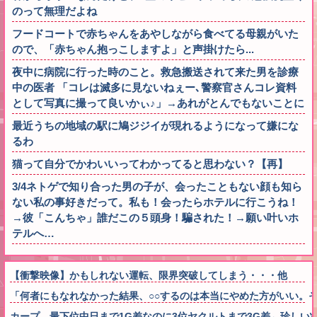
のって無理だよね
フードコートで赤ちゃんをあやしながら食べてる母親がいた
ので、「赤ちゃん抱っこしますよ」と声掛けたら...
夜中に病院に行った時のこと。救急搬送されて来た男を診療
中の医者 「コレは滅多に見ないねぇー､警察官さんコレ資料
として写真に撮って良いかぃ♪」→あれがとんでもないことに
最近うちの地域の駅に鳩ジジイが現れるようになって嫌にな
るわ
猫って自分でかわいいってわかってると思わない？【再】
3/4ネトゲで知り合った男の子が、会ったこともない顔も知ら
ない私の事好きだって。私も！会ったらホテルに行こうね！
→彼「こんちゃ」誰だこの５頭身！騙された！→願い叶いホ
テルへ…
【衝撃映像】かもしれない運転、限界突破してしまう・・・他
「何者にもなれなかった結果、○○するのは本当にやめた方がいい。
カープ、最下位中日まで1G差なのに3位ヤクルトまで3G差←珍しい