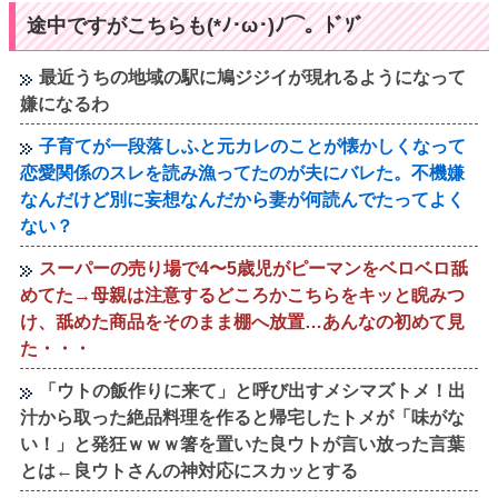
途中ですがこちらも(*ﾉ･ω･)ﾉ⌒。ﾄﾞｿﾞ
最近うちの地域の駅に鳩ジジイが現れるようになって
嫌になるわ
子育てが一段落しふと元カレのことが懐かしくなって
恋愛関係のスレを読み漁ってたのが夫にバレた。不機嫌
なんだけど別に妄想なんだから妻が何読んでたってよく
ない？
スーパーの売り場で4〜5歳児がピーマンをベロベロ舐
めてた→母親は注意するどころかこちらをキッと睨みつ
け、舐めた商品をそのまま棚へ放置…あんなの初めて見
た・・・
「ウトの飯作りに来て」と呼び出すメシマズトメ！出
汁から取った絶品料理を作ると帰宅したトメが「味がな
い！」と発狂ｗｗｗ箸を置いた良ウトが言い放った言葉
とは←良ウトさんの神対応にスカッとする