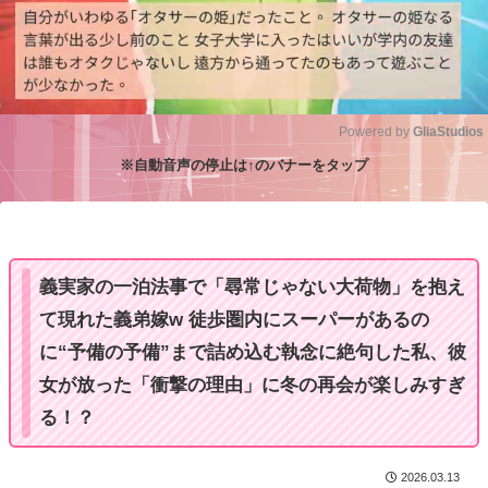
Powered by 
GliaStudios
※自動音声の停止は↑のバナーをタップ
M
u
t
e
義実家の一泊法事で「尋常じゃない大荷物」を抱え
て現れた義弟嫁w 徒歩圏内にスーパーがあるの
に“予備の予備”まで詰め込む執念に絶句した私、彼
女が放った「衝撃の理由」に冬の再会が楽しみすぎ
る！？
2026.03.13