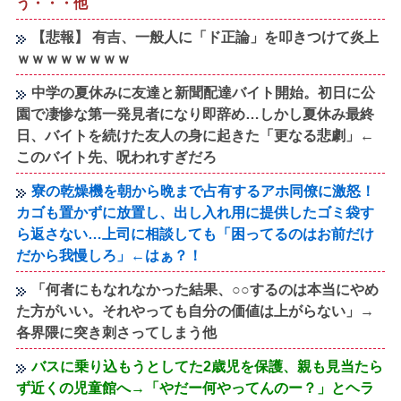
う・・・他
【悲報】 有吉、一般人に「ド正論」を叩きつけて炎上
ｗｗｗｗｗｗｗｗ
中学の夏休みに友達と新聞配達バイト開始。初日に公
園で凄惨な第一発見者になり即辞め…しかし夏休み最終
日、バイトを続けた友人の身に起きた「更なる悲劇」←
このバイト先、呪われすぎだろ
寮の乾燥機を朝から晩まで占有するアホ同僚に激怒！
カゴも置かずに放置し、出し入れ用に提供したゴミ袋す
ら返さない…上司に相談しても「困ってるのはお前だけ
だから我慢しろ」←はぁ？！
「何者にもなれなかった結果、○○するのは本当にやめ
た方がいい。それやっても自分の価値は上がらない」→
各界隈に突き刺さってしまう他
バスに乗り込もうとしてた2歳児を保護、親も見当たら
ず近くの児童館へ→「やだー何やってんのー？」とヘラ