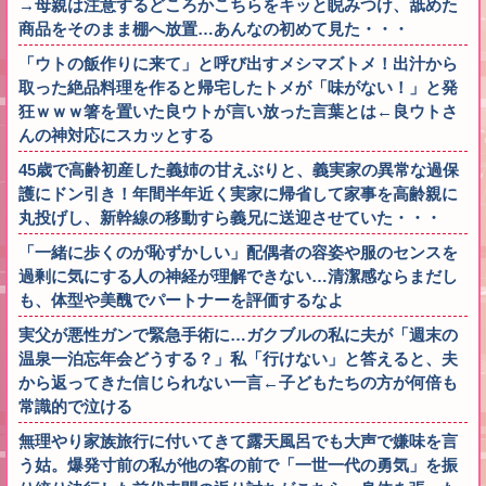
→母親は注意するどころかこちらをキッと睨みつけ、舐めた
商品をそのまま棚へ放置…あんなの初めて見た・・・
「ウトの飯作りに来て」と呼び出すメシマズトメ！出汁から
取った絶品料理を作ると帰宅したトメが「味がない！」と発
狂ｗｗｗ箸を置いた良ウトが言い放った言葉とは←良ウトさ
んの神対応にスカッとする
45歳で高齢初産した義姉の甘えぶりと、義実家の異常な過保
護にドン引き！年間半年近く実家に帰省して家事を高齢親に
丸投げし、新幹線の移動すら義兄に送迎させていた・・・
「一緒に歩くのが恥ずかしい」配偶者の容姿や服のセンスを
過剰に気にする人の神経が理解できない…清潔感ならまだし
も、体型や美醜でパートナーを評価するなよ
実父が悪性ガンで緊急手術に…ガクブルの私に夫が「週末の
温泉一泊忘年会どうする？」私「行けない」と答えると、夫
から返ってきた信じられない一言←子どもたちの方が何倍も
常識的で泣ける
無理やり家族旅行に付いてきて露天風呂でも大声で嫌味を言
う姑。爆発寸前の私が他の客の前で「一世一代の勇気」を振