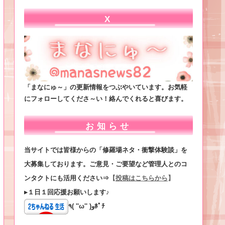
X
「まなにゅ～」の更新情報をつぶやいています。お気軽
にフォローしてくださ～い！絡んでくれると喜びます。
お知らせ
当サイトでは皆様からの「修羅場ネタ・衝撃体験談」を
大募集しております。ご意見・ご要望など管理人とのコ
ンタクトにも活用ください⇒
【
投稿はこちらから
】
▸１日１回応援お願いします♪
٩( ''ω'' )وﾎﾟﾁ