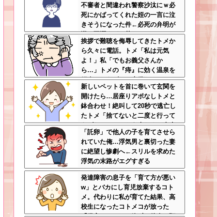
不審者と間違われ警察沙汰にｗ必
死にかばってくれた姪の一言に泣
きそうになった件←必死の弁明が
逆に不憫すぎて草
挨拶で難聴を侮辱してきたトメか
ら久々に電話。トメ「私は元気
よ！」私「でもお義父さんか
ら…」トメの『痔』に効く温泉を
紹介してあげたら大発狂した←お
新しいペットを首に巻いて玄関を
義父さんノリノリで温泉行ってて
開けたら…居座りアポなしトメと
草
鉢合わせ！絶叫して20秒で逃亡し
たトメ「捨てないと二度と行って
あげない！」←もう来なくて大丈
「託卵」で他人の子を育てさせら
夫ですｗ
れていた俺…浮気男と裏切った妻
に絶望し惨劇へ←スリルを求めた
浮気の末路がエグすぎる
発達障害の息子を「育て方が悪い
w」とバカにし育児放棄するコト
メ。代わりに私が育てた結果、高
校生になったコトメコが放った
「発言」にコトメ絶叫←他人に預