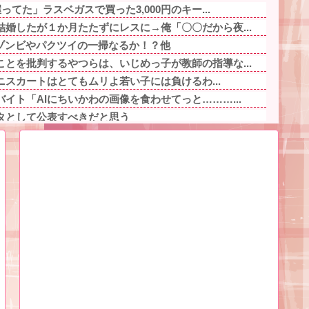
ってた」ラスベガスで買った3,000円のキー...
婚したが１か月たたずにレスに→俺「〇〇だから夜...
レゾンビやパクツイの一掃なるか！？他
とを批判するやつらは、いじめっ子が教師の指導な...
ミニスカートはとてもムリよ若い子には負けるわ...
イト「AIにちいかわの画像を食わせてっと………...
タとして公表すべきだと思う
おにぎり444円wwwwwwwwwww他
飽きた。おっさんにしろ他
店の目の前にある自販機には、 「あしもと注意」...
の男、ペタンコのボストンバッグをパンパンにして...