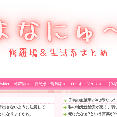
witter
修羅場≫
義兄嫁・義弟嫁≫
ロミオ・ジュリ≫
【体
子供の血液型がAB型だった
出さないように注意して...
私の地元は治安が悪く、弱い
とになりますかね」
老けたなぁ?という言葉が