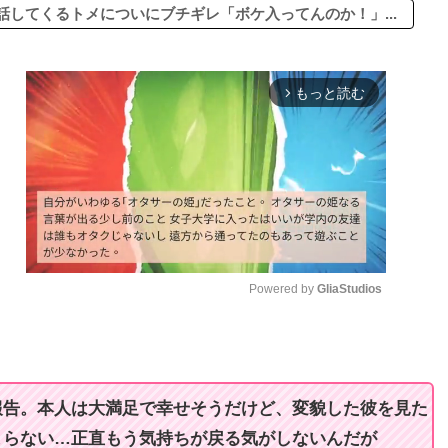
してくるトメについにブチギレ「ボケ入ってんのか！」...
もっと読む
arrow_forward_ios
Powered by 
GliaStudios
M
u
t
報告。本人は大満足で幸せそうだけど、変貌した彼を見た
e
まらない…正直もう気持ちが戻る気がしないんだが