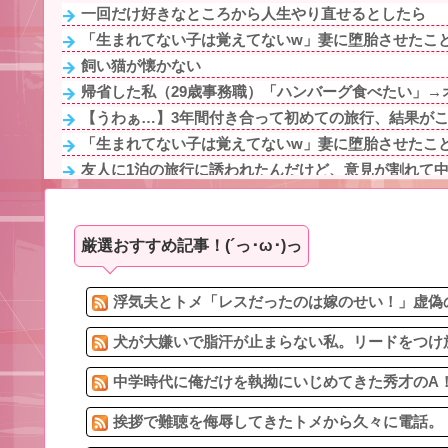
一回だけ好きなところから人生やり直せるとしたら
「生まれてない子は覚えてないw」妻に堕胎させたことを
飼い猫が懐かない
帰省した私（29歳事務職）「ハンバーグ食べたい」→オ
【うわぁ…】3年間付き合って初めての旅行、結果が
「生まれてない子は覚えてないw」妻に堕胎させたことを
友人に1泊の旅行に誘われたんだけど、意見が割れて中止
夫の不倫相手の子のメアドに「お母さんに人の旦那に手
独身と騙されて交際していたら脳内お花畑の彼が「実は
厳選おすすめ記事！(´っ･ω･)っ
14年前に捨てられた元カノの「托卵」が発覚し間男扱い
私の職場の程近く、とある商店の目の前にある自販機には
元コトメ「実妹の姪に祝儀出したのにうちの娘には出さない
浮気夫とトメ「レスだったのは嫁のせい！」虚偽の
犬が大嫌いで脂汗が止まらない私。リードをつけ放
中学時代に俺だけを執拗にいじめてきた秀才のA！
挨拶で難聴を侮辱してきたトメから久々に電話。ト