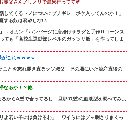
お義父さんノリノリで温泉行ってて草
話してくるトメについにブチギレ「ボケ入ってんのか！」
魔する奴は容赦しない
い」→オカン「ハンバーグに唐揚げサラダと手作りコーンス
なっても「高校生運動部レベルのガッツリ飯」を作ってしま
果がこれｗｗｗｗ
たことを忘れ開き直るクソ叔父→その場にいた流産直後の
一掃なるか！？他
るからA型で合ってるし…旦那(O型)の血液型を調べてみよ
もムリよ若い子には負けるわ」←ワイらにはブッ刺さりまくっ