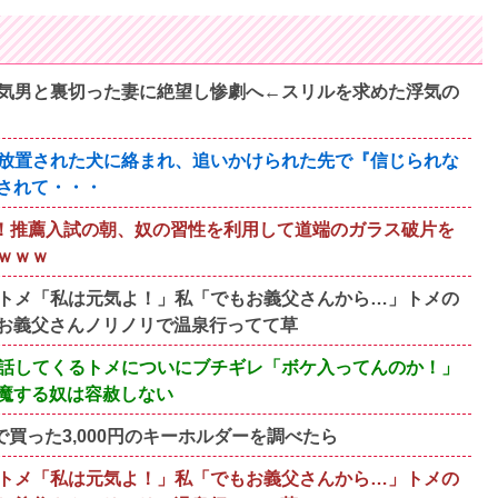
気男と裏切った妻に絶望し惨劇へ←スリルを求めた浮気の
放置された犬に絡まれ、追いかけられた先で『信じられな
されて・・・
！推薦入試の朝、奴の習性を利用して道端のガラス破片を
ｗｗｗ
トメ「私は元気よ！」私「でもお義父さんから…」トメの
お義父さんノリノリで温泉行ってて草
話してくるトメについにブチギレ「ボケ入ってんのか！」
魔する奴は容赦しない
買った3,000円のキーホルダーを調べたら
トメ「私は元気よ！」私「でもお義父さんから…」トメの