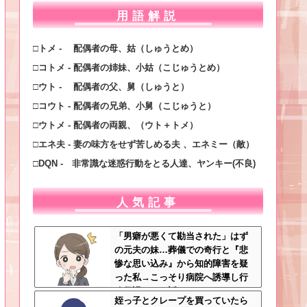
用語解説
□トメ - 配偶者の母、姑（しゅうとめ）
□コトメ - 配偶者の姉妹、小姑（こじゅうとめ）
□ウト - 配偶者の父、舅（しゅうと）
□コウト - 配偶者の兄弟、小舅（こじゅうと）
□ウトメ - 配偶者の両親、（ウト＋トメ）
□エネ夫 - 妻の味方をせず苦しめる夫 、エネミー（敵）
□DQN - 非常識な迷惑行動をとる人達、ヤンキー(不良)
人気記事
「男癖が悪くて勘当された」はず
の元夫の妹…葬儀での奇行と『悲
惨な思い込み』から知的障害を疑
った私→こっそり病院へ誘導し行
政保護させた話
姪っ子とクレープを買っていたら