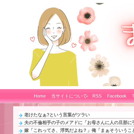
Home
当サイトについて
RSS
Facebook
T
老けたなぁ?という言葉がツラい
夫の不倫相手の子のメアドに「お母さんに人の旦那に手
嫁「これってさ、浮気だよね？」俺「まぁそういうこ