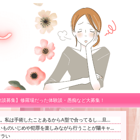
験談募集】修羅場だった体験談・愚痴など大募集！
。私は手術したことあるからA型で合ってるし…旦...
ものいじめや犯罪を楽しみながら行うことが陽キャ...
ツラい