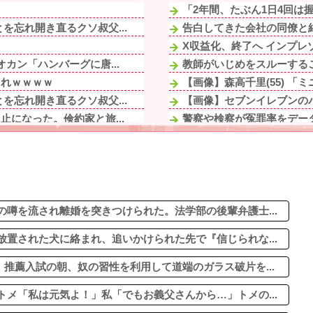
「2年間、たぶん1日4回は握
忘れ開き直るクソ叔父...
告白してきた会社の同僚と結
X収益化、終了へ インプ
カン「ハンバーグに唐...
教師がいじめをスルーするこ
これｗｗｗｗ
【画像】森高千里(55) 「
忘れ開き直るクソ叔父...
【画像】セブンイレブンのバ
になった。倹約家と旅...
警察や検察が冤罪率をデー
出さないように注意して...
【画像】ロピアのパワー全開
好きな人ができて…」と...
ガキ「世界を救います」←
された。妻の疑いの視...
私の職場の程近く、とある商
、 「あしもと注意」...
本屋に現れた異臭＆浮浪者風
の!?差別だ100...
噂を流され離婚を突きつけられた。法学部の後輩弁護士...
置された犬に絡まれ、追いかけられた先で『信じられな...
推薦入試の朝、奴の習性を利用して道端のガラス破片を...
メ「私は元気よ！」私「でもお義父さんから…」トメの...