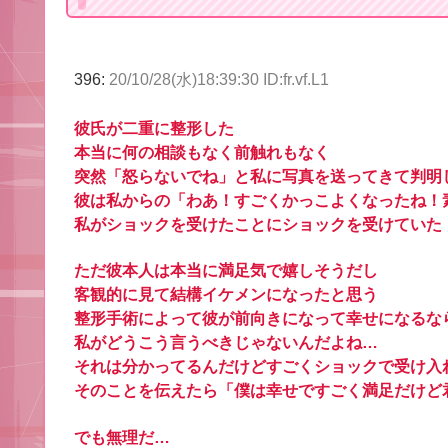
396:
20/10/28(水)18:39:30 ID:fr.vf.L1
彼氏が二重に整形した
本当に何の相談もなく前触れもなく
突然「怒らないでね」と私に写真を送ってきて判明
彼は私からの「わあ！すごくかっこよくなったね！
私がショックを受けたことにショックを受けていた
ただ彼本人は本当に満足気で嬉しそうだし
客観的に見て結構イケメンになったと思う
整形手術によって彼が前向きになって幸せになるな
私がどうこう言うべきじゃないんだよね…
それは分かってるんだけどすごくショックで受け入
そのことを伝えたら「僕は幸せですごく満足だけど
でも無理だ…