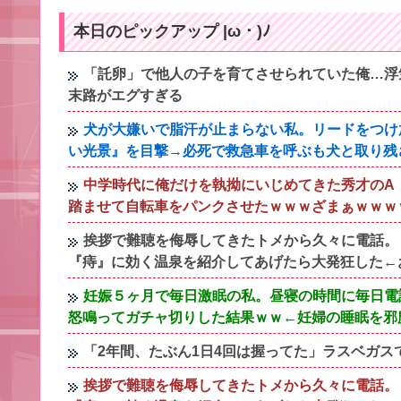
本日のピックアップ |ω・)ﾉ
「託卵」で他人の子を育てさせられていた俺…浮
末路がエグすぎる
犬が大嫌いで脂汗が止まらない私。リードをつけ
い光景』を目撃→必死で救急車を呼ぶも犬と取り残
中学時代に俺だけを執拗にいじめてきた秀才のA
踏ませて自転車をパンクさせたｗｗｗざまぁｗｗｗ
挨拶で難聴を侮辱してきたトメから久々に電話。
『痔』に効く温泉を紹介してあげたら大発狂した←
妊娠５ヶ月で毎日激眠の私。昼寝の時間に毎日電
怒鳴ってガチャ切りした結果ｗｗ←妊婦の睡眠を邪
「2年間、たぶん1日4回は握ってた」ラスベガスで
挨拶で難聴を侮辱してきたトメから久々に電話。