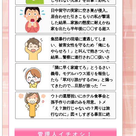
じられない光景』を目撃→必死で
救急車を呼ぶも犬と取り残され
日中留守の実家に空き巣が侵入。
て・・・
居合わせた引きこもりの私が撃退
した結果…家族の態度に耐えかね
家を出たら半年後に〇〇する超ス
ピード展開へ←人生何がきっかけ
集団暴行の現場に遭遇してしま
で好転するか分からない
い、被害女性を守るため「俺にも
やらせろ！」と叫んで抱きついた
結果…警察に連行され〇〇扱いさ
れる悲劇へ←機転を利かせた結果
「隣に早く家建てろ」とうるさい
が裏目に出すぎて惨事
義母。モデルハウス巡りを報告し
たら「草刈り誰がするのw」と煽っ
てきたので…旦那が放った「一
言」に義母オロオロｗｗ←嫌味を
ウトの還暦祝いにホテル食事会と
逆手にとった神対応すぎる
孫手作りの湯のみを用意。トメ
「え？旅行じゃないの？周りは旅
行なのに」図々しすぎる暴言に絶
句←孫の気持ちを無下にする最低
ババア
管理人イチオシ！