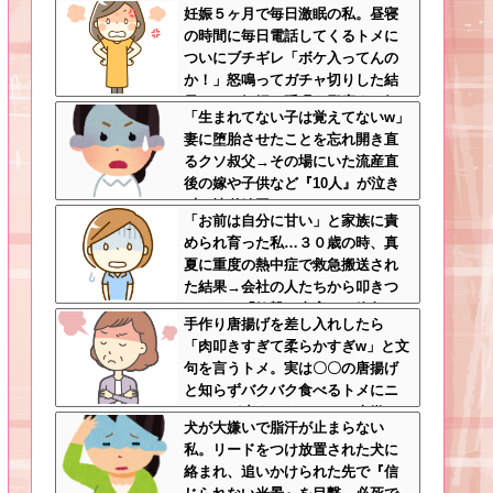
妊娠５ヶ月で毎日激眠の私。昼寝
けっぱなしで親面するな
の時間に毎日電話してくるトメに
ついにブチギレ「ボケ入ってんの
か！」怒鳴ってガチャ切りした結
果ｗｗ←妊婦の睡眠を邪魔する奴
「生まれてない子は覚えてないw」
は容赦しない
妻に堕胎させたことを忘れ開き直
るクソ叔父→その場にいた流産直
後の嫁や子供など『10人』が泣き
叫ぶ地獄絵図へ
「お前は自分に甘い」と家族に責
められ育った私…３０歳の時、真
夏に重度の熱中症で救急搬送され
た結果→会社の人たちから叩きつ
けられた「衝撃の事実」に絶句
手作り唐揚げを差し入れしたら
「肉叩きすぎて柔らかすぎw」と文
句を言うトメ。実は〇〇の唐揚げ
と知らずバクバク食べるトメにニ
ヤニヤが止まらないｗｗ←大嫌い
犬が大嫌いで脂汗が止まらない
な食材おいしく食べててワロタ
私。リードをつけ放置された犬に
絡まれ、追いかけられた先で『信