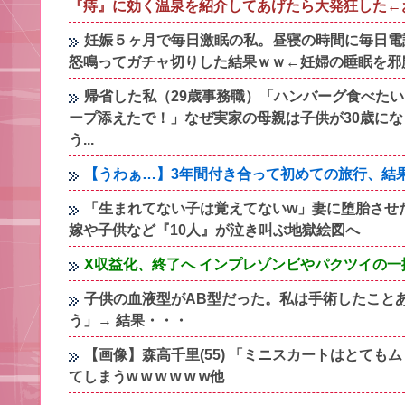
『痔』に効く温泉を紹介してあげたら大発狂した←
妊娠５ヶ月で毎日激眠の私。昼寝の時間に毎日電
怒鳴ってガチャ切りした結果ｗｗ←妊婦の睡眠を邪
帰省した私（29歳事務職）「ハンバーグ食べた
ープ添えたで！」なぜ実家の母親は子供が30歳に
う...
【うわぁ…】3年間付き合って初めての旅行、結
「生まれてない子は覚えてないw」妻に堕胎させ
嫁や子供など『10人』が泣き叫ぶ地獄絵図へ
X収益化、終了へ インプレゾンビやパクツイの
子供の血液型がAB型だった。私は手術したことあ
う」→ 結果・・・
【画像】森高千里(55) 「ミニスカートはとて
てしまうw w w w w w他