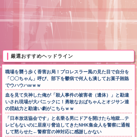
厳選おすすめヘッドライン
職場を襲う歩く香害お局！プロレスラー風の見た目で自分を
「〇〇ちゃん」呼び、部下を鬱病で何人も潰してお菓子賄賂
でウハウハwｗｗ
血を見て失神した俺が「殺人事件の被害者（遺体）」と勘違
いされ現場が大パニックに！勇敢なおばちゃんとオジサン達
の団結力と勘違い劇がこちらｗｗ
「日本放送協会です」と名乗る男にドアを開けたら地獄…テ
レビもないのに居座り脅迫してきたNHK集金人を警察に通報
して黙らせた←警察官の神対応に感謝しかない