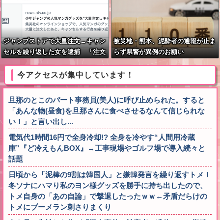
ジャンプストアで大量注文→キャン
被災地・熊本、泥酔者の通報が止ま
セルを繰り返した女を逮捕 「注文
らず県警が異例のお願い
で欲求が満たされた」総額43億円
今アクセスが集中しています！
旦那のとこのパート事務員(美人)に呼び止められた。すると
「あんな物(昼食)を旦那さんに食べさせるなんて信じられな
い！」と言い出し...
電気代1時間16円で全身冷却!? 全身を冷やす“人間用冷蔵
庫”『ど冷えもんBOX』→工事現場やゴルフ場で導入続々と
話題
日頃から「泥棒の9割は韓国人」と嫌韓発言を繰り返すトメ！
冬ソナにハマり私のヨン様グッズを勝手に持ち出したので、
トメ自身の「あの自論」で撃退したったｗｗ←矛盾だらけの
トメにブーメラン刺さりまくり