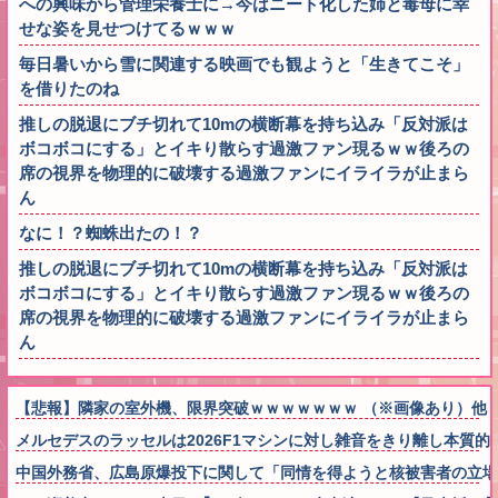
への興味から管理栄養士に→今はニート化した姉と毒母に幸
せな姿を見せつけてるｗｗｗ
毎日暑いから雪に関連する映画でも観ようと「生きてこそ」
を借りたのね
推しの脱退にブチ切れて10mの横断幕を持ち込み「反対派は
ボコボコにする」とイキり散らす過激ファン現るｗｗ後ろの
席の視界を物理的に破壊する過激ファンにイライラが止まら
ん
なに！？蜘蛛出たの！？
推しの脱退にブチ切れて10mの横断幕を持ち込み「反対派は
ボコボコにする」とイキり散らす過激ファン現るｗｗ後ろの
席の視界を物理的に破壊する過激ファンにイライラが止まら
ん
【悲報】隣家の室外機、限界突破ｗｗｗｗｗｗｗ （※画像あり）他
メルセデスのラッセルは2026F1マシンに対し雑音をきり離し本質
中国外務省、広島原爆投下に関して「同情を得ようと核被害者の立場