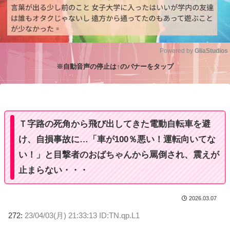
Powered by 
GliaStudios
※自動音声の停止は↑のバナーをタップ
M
u
t
e
Ｔ字路の死角から飛び出してきた電動自転車を避
け、自損事故に…「車が100％悪い！運転向いてな
い！」と目撃者のおばちゃんから罵倒され、震えが
止まらない・・・
2026.03.07
272:
23/04/03(月) 21:33:13 ID:TN.qp.L1