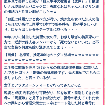
血を見て失神した俺が「殺人事件の被害者（遺体）」と勘違
いされ現場が大パニックに！勇敢なおばちゃんとオジサン達
の団結力と勘違い劇がこちらｗｗ
「お皿は綺麗だけど食べ方が汚い」焼き魚を食べた知人の信
じられない所作…両手で1本ずつ箸を持ち、骨や手をしゃぶ
り、口から出した骨をテーブルに並べる・・・
90年ぶりに誕生した待望の女の子。お祭り騒ぎの義実家の一
方で、近所の婦人会メンバーから「死なないといいね」と不
吉な言葉を何度も繰り返されてしまう・・・
【画像】 北海道、推定300kgのヒグマ登場ｗｗｗｗｗｗｗｗ
ｗｗｗｗｗｗｗｗｗｗｗｗ
エネ夫に離婚を突きつけたら私の職場(法律事務所)に乗り込
んできた 堂々と「離婚の法律相談です。母の薦めでこちらに
参りました」と言っているが、...
女子とアフタヌーンティーとか行ってみたかった
容姿と成績で姉ばかり可愛がり、私を放置・差別してきた毒
母→「馬鹿娘」と見下され続けたが、祖母の教えてくれた食
への興味から管理栄養士に→今はニート化した姉と毒母に…