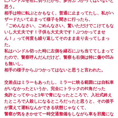
にハンドルを右に切ったから、多分ぶつかってはいないと
思う。
相手は特に転ぶとかもなく、普通に止まってたし、私がハ
ザードたいて止まって様子を聞きに行ったら、
「ごめんなさい、ごめんなさい、驚いただけでこけてもな
いし大丈夫です！子供も大丈夫です！ぶつかってませ
ん！」って何度も繰り返してそのまま走り去ってしまっ
た。
私はハンドル切った時に左側を縁石にぶち当ててしまって
たので、警察呼んだんだけど、警察も右側は特に傷や凹み
も無いし、
相手の様子からぶつかってはないと思うと言われた。
交差点はミラーもあったし、ミラーに映る範囲には自転車
がいなかったというか、完全にトラックのﾀﾋ角だった
免許とってやっと1年で青になったところで、入社式終え
たところで人殺しになるところだったと思うと、その後手
が震えて運転なんかできる状態じゃなくて、
警察が気をきかせて一時交通整備をしながら車を邪魔にな