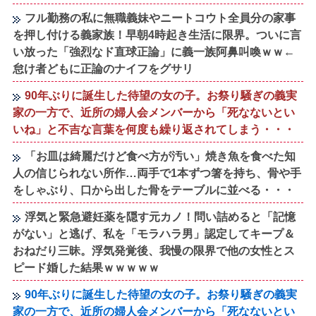
フル勤務の私に無職義妹やニートコウト全員分の家事
を押し付ける義家族！早朝4時起き生活に限界。ついに言
い放った「強烈なド直球正論」に義一族阿鼻叫喚ｗｗ←
怠け者どもに正論のナイフをグサリ
90年ぶりに誕生した待望の女の子。お祭り騒ぎの義実
家の一方で、近所の婦人会メンバーから「死なないとい
いね」と不吉な言葉を何度も繰り返されてしまう・・・
「お皿は綺麗だけど食べ方が汚い」焼き魚を食べた知
人の信じられない所作…両手で1本ずつ箸を持ち、骨や手
をしゃぶり、口から出した骨をテーブルに並べる・・・
浮気と緊急避妊薬を隠す元カノ！問い詰めると「記憶
がない」と逃げ、私を「モラハラ男」認定してキープ＆
おねだり三昧。浮気発覚後、我慢の限界で他の女性とス
ピード婚した結果ｗｗｗｗｗ
90年ぶりに誕生した待望の女の子。お祭り騒ぎの義実
家の一方で、近所の婦人会メンバーから「死なないとい