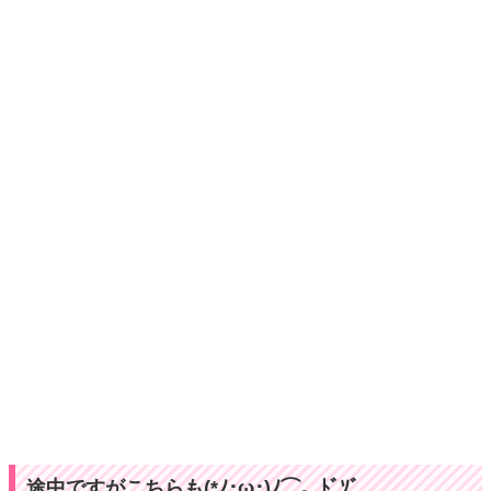
途中ですがこちらも(*ﾉ･ω･)ﾉ⌒。ﾄﾞｿﾞ