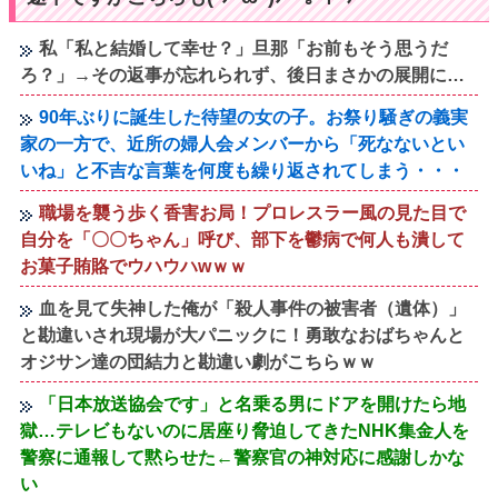
私「私と結婚して幸せ？」旦那「お前もそう思うだ
ろ？」→その返事が忘れられず、後日まさかの展開に…
90年ぶりに誕生した待望の女の子。お祭り騒ぎの義実
家の一方で、近所の婦人会メンバーから「死なないとい
いね」と不吉な言葉を何度も繰り返されてしまう・・・
職場を襲う歩く香害お局！プロレスラー風の見た目で
自分を「〇〇ちゃん」呼び、部下を鬱病で何人も潰して
お菓子賄賂でウハウハwｗｗ
血を見て失神した俺が「殺人事件の被害者（遺体）」
と勘違いされ現場が大パニックに！勇敢なおばちゃんと
オジサン達の団結力と勘違い劇がこちらｗｗ
「日本放送協会です」と名乗る男にドアを開けたら地
獄…テレビもないのに居座り脅迫してきたNHK集金人を
警察に通報して黙らせた←警察官の神対応に感謝しかな
い