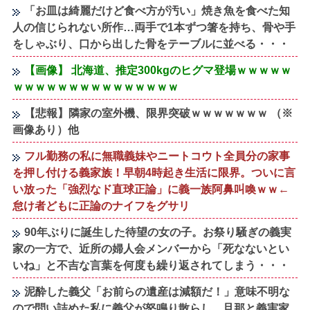
「お皿は綺麗だけど食べ方が汚い」焼き魚を食べた知
人の信じられない所作…両手で1本ずつ箸を持ち、骨や手
をしゃぶり、口から出した骨をテーブルに並べる・・・
【画像】 北海道、推定300kgのヒグマ登場ｗｗｗｗｗ
ｗｗｗｗｗｗｗｗｗｗｗｗｗｗｗ
【悲報】隣家の室外機、限界突破ｗｗｗｗｗｗｗ （※
画像あり）他
フル勤務の私に無職義妹やニートコウト全員分の家事
を押し付ける義家族！早朝4時起き生活に限界。ついに言
い放った「強烈なド直球正論」に義一族阿鼻叫喚ｗｗ←
怠け者どもに正論のナイフをグサリ
90年ぶりに誕生した待望の女の子。お祭り騒ぎの義実
家の一方で、近所の婦人会メンバーから「死なないとい
いね」と不吉な言葉を何度も繰り返されてしまう・・・
泥酔した義父「お前らの遺産は減額だ！」意味不明な
ので問い詰めた私に義父が怒鳴り散らし、旦那と義実家