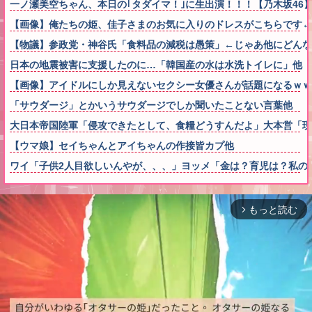
一ノ瀬美空ちゃん、本日の｢タダイマ！｣に生出演！！！【乃木坂46
【画像】俺たちの姫、佳子さまのお気に入りのドレスがこちらです←コレは可
【物議】参政党・神谷氏「食料品の減税は愚策」←じゃあ他にどん
日本の地震被害に支援したのに…「韓国産の水は水洗トイレに」他
【画像】アイドルにしか見えないセクシー女優さんが話題になるｗｗ
「サウダージ」とかいうサウダージでしか聞いたことない言葉他
大日本帝国陸軍「侵攻できたとして、食糧どうすんだよ」大本営「現
【ウマ娘】セイちゃんとアイちゃんの作接皆カプ他
ワイ「子供2人目欲しいんやが、、、」ヨッメ「金は？育児は？私の
もっと読む
arrow_forward_ios