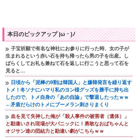
本日のピックアップ |ω・)ﾉ
子宝祈願で有名な神社にお参りに行った時、女の子が
生まれるという赤い石を持ち帰ったら男の子を出産。し
ばらくしてお礼も兼ねて石を返しに行こうと思って石を
見ると…
日頃から「泥棒の9割は韓国人」と嫌韓発言を繰り返す
トメ！冬ソナにハマり私のヨン様グッズを勝手に持ち出
したので、トメ自身の「あの自論」で撃退したったｗｗ
←矛盾だらけのトメにブーメラン刺さりまくり
血を見て失神した俺が「殺人事件の被害者（遺体）」
と勘違いされ現場が大パニックに！勇敢なおばちゃんと
オジサン達の団結力と勘違い劇がこちらｗｗ