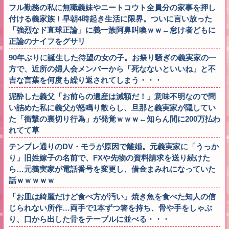
フル勤務の私に無職義妹やニートコウト全員分の家事を押し
付ける義家族！早朝4時起き生活に限界。ついに言い放った
「強烈なド直球正論」に義一族阿鼻叫喚ｗｗ←怠け者どもに
正論のナイフをグサリ
90年ぶりに誕生した待望の女の子。お祭り騒ぎの義実家の一
方で、近所の婦人会メンバーから「死なないといいね」と不
吉な言葉を何度も繰り返されてしまう・・・
泥酔した義父「お前らの遺産は減額だ！」意味不明なので問
い詰めた私に義父が怒鳴り散らし、旦那と義実家が隠してい
た「衝撃の裏切り行為」が発覚ｗｗｗ←知らん間に200万払わ
れてて草
テンプレ通りのDV・モラが原因で離婚。元義実家に「うっか
り」旧姓嫁子の名前で、FXや先物の資料請求を送り続けた
ら…元義実家が電話番号を変更し、借金まみれになっていた
話ｗｗｗｗｗ
「お皿は綺麗だけど食べ方が汚い」焼き魚を食べた知人の信
じられない所作…両手で1本ずつ箸を持ち、骨や手をしゃぶ
り、口から出した骨をテーブルに並べる・・・