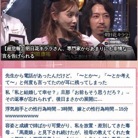
【超悲報】明日花キララさん、専門家からあまりにも非情な一
言を告げられる
先生から電話があったんだけど、「〜とか〜」「〜とか考え
て〜」と何度も言ってたのが耳に残ってしまった
私「私と結婚して幸せ？」旦那「お前もそう思うだろ？」→
その返事が忘れられず、後日まさかの展開に…
浮気相手との性行為時間→3時間、嫁との性行為時間→15分
wwwwwwwww
容姿と成績で姉ばかり可愛がり、私を放置・差別してきた毒
母→「馬鹿娘」と見下され続けたが、祖母の教えてくれた食