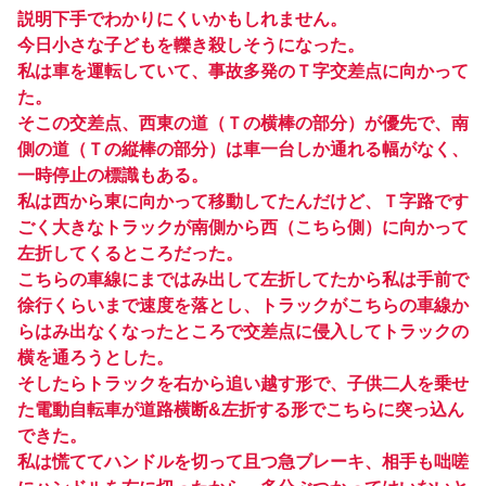
説明下手でわかりにくいかもしれません。
今日小さな子どもを轢き殺しそうになった。
私は車を運転していて、事故多発のＴ字交差点に向かって
た。
そこの交差点、西東の道（Ｔの横棒の部分）が優先で、南
側の道（Ｔの縦棒の部分）は車一台しか通れる幅がなく、
一時停止の標識もある。
私は西から東に向かって移動してたんだけど、Ｔ字路です
ごく大きなトラックが南側から西（こちら側）に向かって
左折してくるところだった。
こちらの車線にまではみ出して左折してたから私は手前で
徐行くらいまで速度を落とし、トラックがこちらの車線か
らはみ出なくなったところで交差点に侵入してトラックの
横を通ろうとした。
そしたらトラックを右から追い越す形で、子供二人を乗せ
た電動自転車が道路横断&左折する形でこちらに突っ込ん
できた。
私は慌ててハンドルを切って且つ急ブレーキ、相手も咄嗟