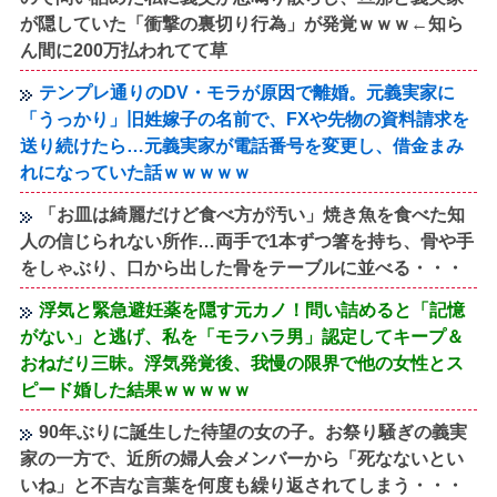
が隠していた「衝撃の裏切り行為」が発覚ｗｗｗ←知ら
ん間に200万払われてて草
テンプレ通りのDV・モラが原因で離婚。元義実家に
「うっかり」旧姓嫁子の名前で、FXや先物の資料請求を
送り続けたら…元義実家が電話番号を変更し、借金まみ
れになっていた話ｗｗｗｗｗ
「お皿は綺麗だけど食べ方が汚い」焼き魚を食べた知
人の信じられない所作…両手で1本ずつ箸を持ち、骨や手
をしゃぶり、口から出した骨をテーブルに並べる・・・
浮気と緊急避妊薬を隠す元カノ！問い詰めると「記憶
がない」と逃げ、私を「モラハラ男」認定してキープ＆
おねだり三昧。浮気発覚後、我慢の限界で他の女性とス
ピード婚した結果ｗｗｗｗｗ
90年ぶりに誕生した待望の女の子。お祭り騒ぎの義実
家の一方で、近所の婦人会メンバーから「死なないとい
いね」と不吉な言葉を何度も繰り返されてしまう・・・