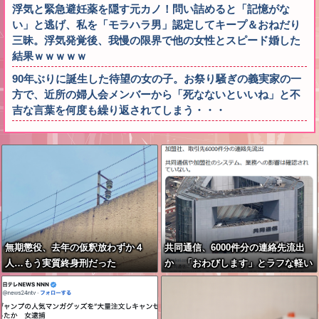
浮気と緊急避妊薬を隠す元カノ！問い詰めると「記憶がな
い」と逃げ、私を「モラハラ男」認定してキープ＆おねだり
三昧。浮気発覚後、我慢の限界で他の女性とスピード婚した
結果ｗｗｗｗｗ
90年ぶりに誕生した待望の女の子。お祭り騒ぎの義実家の一
方で、近所の婦人会メンバーから「死なないといいね」と不
吉な言葉を何度も繰り返されてしまう・・・
無期懲役、去年の仮釈放わずか４
共同通信、6000件分の連絡先流出
人…もう実質終身刑だった
か 「おわびします」とラフな軽い
謝罪コメントを発表