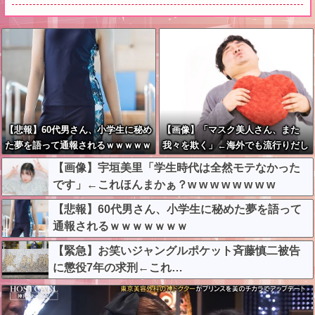
【悲報】60代男さん、小学生に秘め
【画像】「マスク美人さん、また
た夢を語って通報されるｗｗｗｗｗ
我々を欺く」←海外でも流行りだし
ｗｗ
た結果がこちらw w w w w w w
【画像】宇垣美里「学生時代は全然モテなかった
です」←これほんまかぁ？w w w w w w w w
【悲報】60代男さん、小学生に秘めた夢を語って
通報されるｗｗｗｗｗｗｗ
【緊急】お笑いジャングルポケット斉藤慎二被告
に懲役7年の求刑←これ…