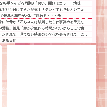
な相手をイビる同期S「おい、聞けよコラ！」地味...
を押し付けてきた兄嫁！「テレビでも見せといてw...
動画内で最悪の秘密がバレて終わる・・・他
に彼母が「私ちゃんは結婚したら仕事辞める予定な...
受験。義兄「嫁が夕飯作る時間がないからここで食...
ンされて、見てない映画のチケ代を奢らされて、こ...
とあるｗ他
儲かりまくることが判明ｗｗｗｗｗｗｗｗ他
を持つ人、話題にｗｗｗｗ「脳が理解を拒む」「ミ...
モッ」と言われたお父さん、グレる他
を押し付けてきた兄嫁！「テレビでも見せといてw...