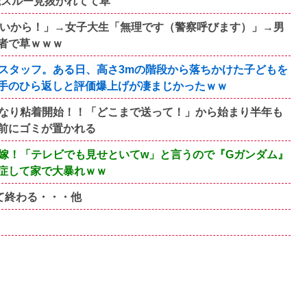
読スルー見抜かれてて草
ないから！」→女子大生「無理です（警察呼びます）」→男
者で草ｗｗｗ
スタッフ。ある日、高さ3mの階段から落ちかけた子どもを
手のひら返しと評価爆上げが凄まじかったｗｗ
なり粘着開始！！「どこまで送って！」から始まり半年も
前にゴミが置かれる
嫁！「テレビでも見せといてw」と言うので『Gガンダム』
症して家で大暴れｗｗ
レて終わる・・・他