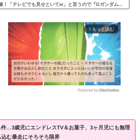
！「テレビでも見せといてw」と言うので『Gガンダム...
もっと読む
arrow_forward_ios
Powered by 
GliaStudios
M
u
t
件…3歳児にエンドレスTV＆お菓子、3ヶ月児にも無理
e
ち込む暴走にそろそろ限界