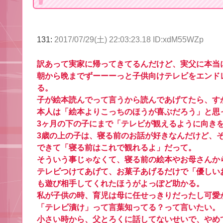
131:
2017/07/29(土) 22:03:23.18 ID:xdM55WZp
訳あって実家に帰ってきてるんだけど、実父に本当
朝から晩までずーーーっと子供向けテレビをエンド
る。
子が絵本読んでって言うから読んであげてたら、す
本人は「絵本よりこっちのほうが喜ぶだろう」と思
3ヶ月の下の子にまで「テレビが観えるように向き
3歳の上の子は、寝る前のお話が好きなんだけど、
できて「寝る前はこれで観れるよ」だって。
そういう事じゃなくて、寝る前の絵本やお母さんか
テレビつけてあげて、お菓子あげるだけで「優しい
も遊び相手してくれたほうがよっぽど助かる。
私が子供の時、育児は母に任せっきりだったし可愛
「テレビ漬け」って言葉知ってる？って言いたい。
小さい時から、父とろくに話してないせいで、やめ