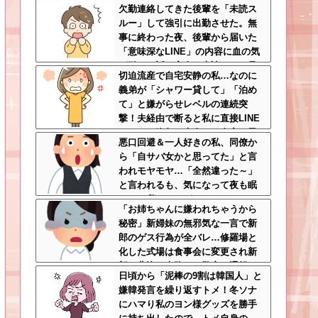
欠勤連絡してきた後輩を「未読ス
切心が裏目に出るかもしれない世
ルー」して強引に出勤させた。無
の中怖すぎる
事に終わった夜、後輩から届いた
「意味深なLINE」の内容に血の気
が引いた話←完全に未読スルー見
切迫流産で自宅安静の私…なのに
抜かれてて草
義弟が「シャワー貸して」「泊め
て」と嫌がらせレベルの連続突
撃！夫経由で断ると私に直接LINE
してきて絶句←大人しく自宅の風
悪口回避＆一人好きの私、同僚か
呂に入れよ
ら「自サバ女かと思ってた」と言
われモヤモヤ…「全然違った～」
と言われるも、気になって夜も眠
れない私はどこがサバサバ？←ネ
「お姉ちゃんに嫌われちゃうから
チネチ気にしてる時点で自サバじ
秘密」新婦妹の無邪気な一言で新
ゃない
郎のゲス行為が全バレ…修羅場と
化した式場は食事会に変更され新
郎は悲惨な末路へ←警察に通報さ
日頃から「泥棒の9割は韓国人」と
れてもおかしくないレベル
嫌韓発言を繰り返すトメ！冬ソナ
にハマり私のヨン様グッズを勝手