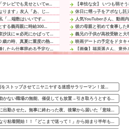
レビでも見せといてw...
【卑怯な女】 いつも弱そう
ります」友人「あ、じ...
休日に甥っ子をアポなし託児
「…端数はいいです...
人気YouTuberさん、
る義両親に時給300...
彼の母親と初めて食事した時
沙汰にｗ必死にかばって...
義兄の子供が高校受験と大学
歳の時、真夏に重度の熱...
映画デートの予定をドタキャ
したら仕事辞める予定な...
【画像】福原遥さん、意外
時間がないからここで食...
【悲報】タクシー運転手、
だし母親失格」私「高校...
軟体動物みたいに柔らかい手
チケ代を奢らされて、こ...
【悲報】思春期の娘に「キ
る。そんな兄嫁を結婚...
休日に甥っ子をアポなし託児
してきたAちゃんの頬...
をストップさせてニヤニヤする迷惑サラリーマン！並...
かない職場の無能、催促しても放置→引き取ろうとする...
出勤させた。無事に終わった夜、後輩から届いた「意味...
り粘着開始！！「どこまで送って！」から始まり半年も...