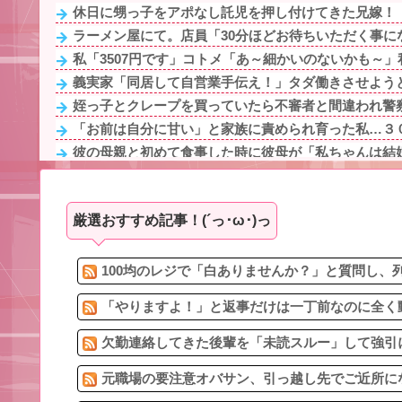
休日に甥っ子をアポなし託児を押し付けてきた兄嫁！「テ
ラーメン屋にて。店員「30分ほどお待ちいただく事にな
私「3507円です」コトメ「あ～細かいのないかも～」私
義実家「同居して自営業手伝え！」タダ働きさせようとす
姪っ子とクレープを買っていたら不審者と間違われ警察
「お前は自分に甘い」と家族に責められ育った私…３０
彼の母親と初めて食事した時に彼母が「私ちゃんは結婚
義兄の子供が高校受験と大学受験。義兄「嫁が夕飯作る
【相談】伯母「私ちゃんが家事をするのは母の愛情不足
厳選おすすめ記事！(´っ･ω･)っ
映画デートの予定をドタキャンされて、見てない映画の
彼氏がまだ26なのに白髪が多いことを兄嫁が指摘してく
私が保育士だった時に担当していたAちゃん。ある日登園
100均のレジで「白ありませんか？」と質問し、列
「やりますよ！」と返事だけは一丁前なのに全く動
欠勤連絡してきた後輩を「未読スルー」して強引に
元職場の要注意オバサン、引っ越し先でご近所にな