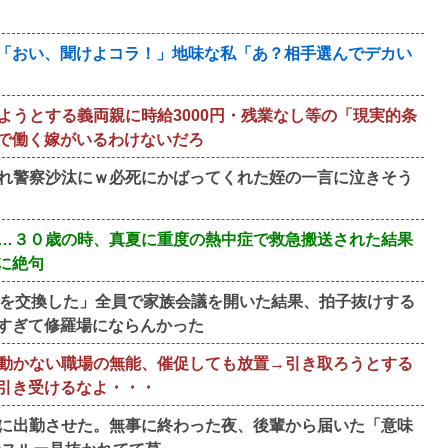
S「おい、聞けよコラ！」地味な私「あ？相手選んでデカい
ようとする義両親に時給3000円・残業なし等の「現実的条
で働く嫁がいるわけないだろ
れ警察沙汰にｗ必死にかばってくれた姪の一言に泣きそう
…３０歳の時、真夏に重度の熱中症で救急搬送された結果
に絶句
んを交換した」全員で家族会議を開いた結果、拍子抜けする
すぎて修羅場にならんかった
動かない職場の無能、催促しても放置→引き取ろうとする
引き受けるなよ・・・
に出勤させた。無事に終わった夜、後輩から届いた「意味