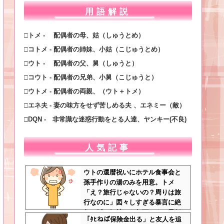
用語解説
□トメ - 配偶者の母、姑（しゅうとめ）
□コトメ - 配偶者の姉妹、小姑（こじゅうとめ）
□ウト - 配偶者の父、舅（しゅうと）
□コウト - 配偶者の兄弟、小舅（こじゅうと）
□ウトメ - 配偶者の両親、（ウト＋トメ）
□エネ夫 - 妻の味方をせず苦しめる夫 、エネミー（敵）
□DQN - 非常識な迷惑行動をとる人達、ヤンキー(不良)
人気記事
ウトの還暦祝いにホテル食事会と
孫手作りの湯のみを用意。トメ
「え？旅行じゃないの？周りは旅
行なのに」図々しすぎる暴言に絶
句←孫の気持ちを無下にする最低
「ﾀﾋねば保険金出る」と友人を追
ババア