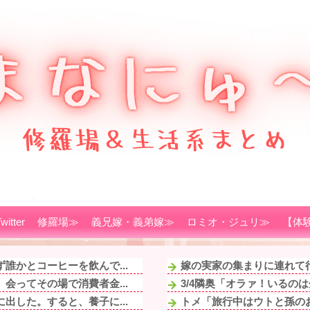
witter
修羅場≫
義兄嫁・義弟嫁≫
ロミオ・ジュリ≫
【体
誰かとコーヒーを飲んで...
嫁の実家の集まりに連れて行
会ってその場で消費者金...
3/4隣奥「オラァ！いるのは
出した。すると、養子に...
トメ「旅行中はウトと孫のお