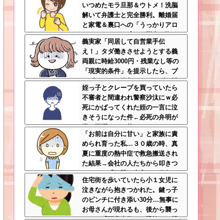
いつめたモラ旦那＆ウトメ！洗脳
解いて弁護士と完全勝利。離婚届
と家電＆裏口への「うっかりアロ
ンアルファ」を残して脱出←悔し
義実家「同居して自営業手伝
泣きしながらやることがエグくて
え！」タダ働きさせようとする義
草
両親に時給3000円・残業なし等の
「現実的条件」を提示したら、ブ
チギレられて絶句ｗｗ←タダで働
姪っ子とクレープを買っていたら
く嫁がいるわけないだろ
不審者と間違われ警察沙汰にｗ必
死にかばってくれた姪の一言に泣
きそうになった件←必死の弁明が
逆に不憫すぎて草
「お前は自分に甘い」と家族に責
められ育った私…３０歳の時、真
夏に重度の熱中症で救急搬送され
た結果→会社の人たちから叩きつ
けられた「衝撃の事実」に絶句
住宅街を歩いていたら小１女児に
泣きながら抱きつかれた。鍵っ子
のピンチに付き添い30分…無事に
お母さんが現れるも、後から襲っ
てきた「不審者扱いの恐怖」←親