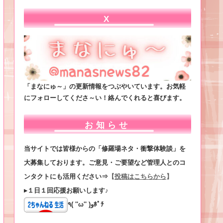
X
「まなにゅ～」の更新情報をつぶやいています。お気軽
にフォローしてくださ～い！絡んでくれると喜びます。
お知らせ
当サイトでは皆様からの「修羅場ネタ・衝撃体験談」を
大募集しております。ご意見・ご要望など管理人とのコ
ンタクトにも活用ください⇒
【
投稿はこちらから
】
▸１日１回応援お願いします♪
٩( ''ω'' )وﾎﾟﾁ