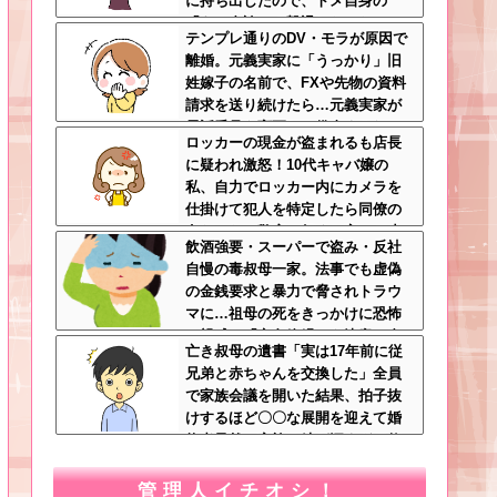
に持ち出したので、トメ自身の
「あの自論」で撃退したったｗｗ
テンプレ通りのDV・モラが原因で
←矛盾だらけのトメにブーメラン
離婚。元義実家に「うっかり」旧
刺さりまくり
姓嫁子の名前で、FXや先物の資料
請求を送り続けたら…元義実家が
電話番号を変更し、借金まみれに
ロッカーの現金が盗まれるも店長
なっていた話ｗｗｗｗｗ
に疑われ激怒！10代キャバ嬢の
私、自力でロッカー内にカメラを
仕掛けて犯人を特定したら同僚の
女だった…警察へ行くと言って止
飲酒強要・スーパーで盗み・反社
められ、加害者に泣かれながら大
自慢の毒叔母一家。法事でも虚偽
揉めして・・・
の金銭要求と暴力で脅されトラウ
マに…祖母の死をきっかけに恐怖
の親戚と「永久絶縁」を決意←自
亡き叔母の遺書「実は17年前に従
分の身の安全を最優先にして大正
兄弟と赤ちゃんを交換した」全員
解
で家族会議を開いた結果、拍子抜
けするほど〇〇な展開を迎えて婚
約者呆然←家族の絆が深すぎて修
羅場にならんかった
管理人イチオシ！