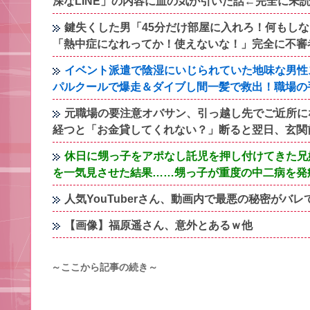
深なLINE」の内容に血の気が引いた話←完全に未
鍵失くした男「45分だけ部屋に入れろ！何もし
「熱中症になれってか！使えないな！」完全に不審
イベント派遣で陰湿にいじられていた地味な男性
パルクールで爆走＆ダイブし間一髪で救出！職場の
元職場の要注意オバサン、引っ越し先でご近所に
経つと「お金貸してくれない？」断ると翌日、玄関
休日に甥っ子をアポなし託児を押し付けてきた兄
を一気見させた結果……甥っ子が重度の中二病を発
人気YouTuberさん、動画内で最悪の秘密がバ
【画像】福原遥さん、意外とあるｗ他
～ここから記事の続き～