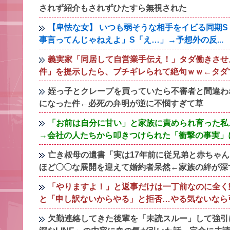
されず紹介もされずひたすら無視された
【卑怯な女】 いつも弱そうな相手をイビる同期
事言ってんじゃねえよ」S「え…」→予想外の反...
義実家「同居して自営業手伝え！」タダ働きさせ
件」を提示したら、ブチギレられて絶句ｗｗ←タダ
姪っ子とクレープを買っていたら不審者と間違わ
になった件←必死の弁明が逆に不憫すぎて草
「お前は自分に甘い」と家族に責められ育った私
→会社の人たちから叩きつけられた「衝撃の事実」
亡き叔母の遺書「実は17年前に従兄弟と赤ちゃ
ほど〇〇な展開を迎えて婚約者呆然←家族の絆が深
「やりますよ！」と返事だけは一丁前なのに全く
と「申し訳ないからやる」と拒否…やる気ないなら
欠勤連絡してきた後輩を「未読スルー」して強引