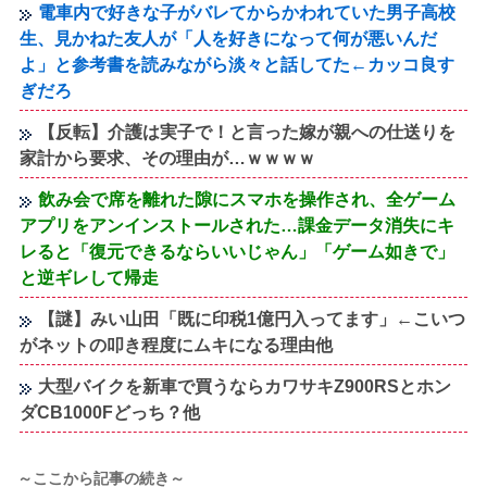
電車内で好きな子がバレてからかわれていた男子高校
生、見かねた友人が「人を好きになって何が悪いんだ
よ」と参考書を読みながら淡々と話してた←カッコ良す
ぎだろ
【反転】介護は実子で！と言った嫁が親への仕送りを
家計から要求、その理由が…ｗｗｗｗ
飲み会で席を離れた隙にスマホを操作され、全ゲーム
アプリをアンインストールされた…課金データ消失にキ
レると「復元できるならいいじゃん」「ゲーム如きで」
と逆ギレして帰走
【謎】みい山田「既に印税1億円入ってます」←こいつ
がネットの叩き程度にムキになる理由他
大型バイクを新車で買うならカワサキZ900RSとホン
ダCB1000Fどっち？他
～ここから記事の続き～