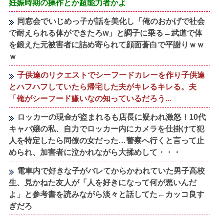
妊娠時期の操作とか超能力者かよ
同窓会でいじめっ子が話を美化し「俺のおかげで社会
で耐えられる体ができたろw」と調子に乗る←武道で体
を鍛えた元被害者に詰め寄られて顔面蒼白で平謝りｗｗ
ｗ
子供達のリクエストでシーフードカレーを作り子供達
とハフハフしていたら帰宅した夫がキレるキレる。夫
「俺がシーフード嫌いなの知っているだろう...
ロッカーの現金が盗まれるも店長に疑われ激怒！10代
キャバ嬢の私、自力でロッカー内にカメラを仕掛けて犯
人を特定したら同僚の女だった…警察へ行くと言って止
められ、加害者に泣かれながら大揉めして・・・
電車内で好きな子がバレてからかわれていた男子高校
生、見かねた友人が「人を好きになって何が悪いんだ
よ」と参考書を読みながら淡々と話してた←カッコ良す
ぎだろ