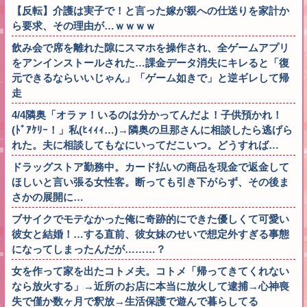
【反転】介護は実子で！と言った嫁が親への仕送りを家計か
ら要求、その理由が…ｗｗｗｗ
飲み会で席を離れた隙にスマホを操作され、全ゲームアプリ
をアンインストールされた…課金データ消失にキレると「復
元できるならいいじゃん」「ゲーム如きで」と逆ギレして帰
走
4/4隣奥「オラァ！いるのは分かってんだよ！子供預かれ！
(ﾄﾞｱｹﾘｰ！」私(ﾋｨｨｨ…)→隣奥の旦那さんに相談したら逃げら
れた。夫に相談してもなにいってだこいつ。どうすれば…
ドラッグストア勤務中。カード払いの商品を現金で返金して
ほしいと言い張る女性客。断っても引き下がらず、その後ま
さかの展開に…
ブサイクでモテなかった俺に奇跡的にできた優しくて可愛い
彼女と結婚！…する直前、彼女妹のせいで想定外すぎる事態
になってしまったんだが………？
女を作って家を出たコトメ夫。コトメ「帰ってきてくれない
なら放火する」→近所のお店に本当に放火して逮捕→心神喪
失で僅か数ヶ月で釈放→生活保護で遊んで暮らしてる