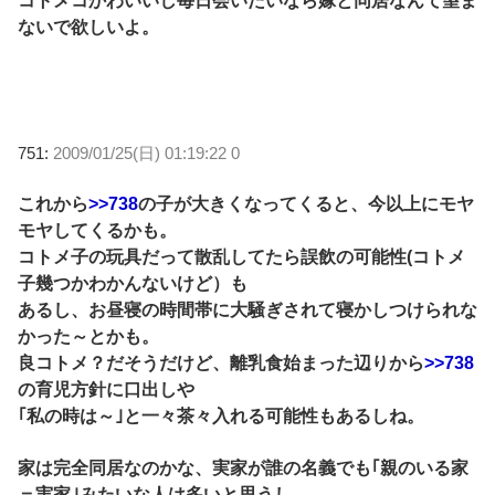
コトメコかわいいし毎日会いたいなら嫁と同居なんて望ま
ないで欲しいよ。
751:
2009/01/25(日) 01:19:22 0
これから
>>738
の子が大きくなってくると、今以上にモヤ
モヤしてくるかも。
コトメ子の玩具だって散乱してたら誤飲の可能性(コトメ
子幾つかわかんないけど）も
あるし、お昼寝の時間帯に大騒ぎされて寝かしつけられな
かった～とかも。
良コトメ？だそうだけど、離乳食始まった辺りから
>>738
の育児方針に口出しや
｢私の時は～｣と一々茶々入れる可能性もあるしね。
家は完全同居なのかな、実家が誰の名義でも｢親のいる家
＝実家｣みたいな人は多いと思うし、