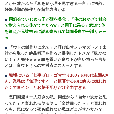
メから放たれた「耳を疑う理不尽すぎる一言」に愕然←
妊娠時期の操作とか超能力者かよ
同窓会でいじめっ子が話を美化し「俺のおかげで社会
で耐えられる体ができたろw」と調子に乗る←武道で体
を鍛えた元被害者に詰め寄られて顔面蒼白で平謝りｗｗ
ｗ
「ウトの飯作りに来て」と呼び出すメシマズトメ！出
汁から取った絶品料理を作ると帰宅したトメが「味がな
い！」と発狂ｗｗｗ箸を置いた良ウトが言い放った言葉
とは←良ウトさんの神対応にスカッとする
職場にいる「仕事ゼロ・ゴマすり100」の40代主婦Aさ
ん、業務は「無理ですぅ」と拒否するのに他人に嫌われ
たくてヨイショとお菓子配りだけ全力すぎる
悪口回避＆一人好きの私、同僚から「自サバ女かと思
ってた」と言われモヤモヤ…「全然違った～」と言われ
るも、気になって夜も眠れない私はどこがサバサバ？←