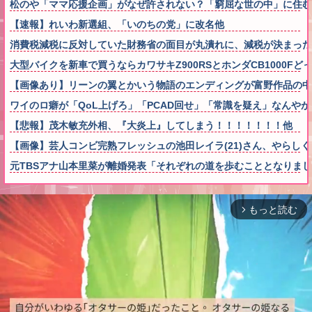
松のや「ママ応援企画」がなぜ許されない？「窮屈な世の中」に住む
【速報】れいわ新選組、「いのちの党」に改名他
消費税減税に反対していた財務省の面目が丸潰れに、減税が決まった
大型バイクを新車で買うならカワサキZ900RSとホンダCB1000Fど
【画像あり】リーンの翼とかいう物語のエンディングが富野作品の中
ワイのロ癖が「QoL上げろ」「PCAD回せ」「常識を疑え」なんやが
【悲報】茂木敏充外相、『大炎上』してしまう！！！！！！！他
【画像】芸人コンビ完熟フレッシュの池田レイラ(21)さん、やらし
元TBSアナ山本里菜が離婚発表「それぞれの道を歩むこととなりま
もっと読む
arrow_forward_ios