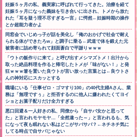
妊娠５ヶ月の私、義実家に呼ばれて行ってきた。治療を経て
妊娠５ヶ月になった義妹を引き合いに出され、トメから放た
れた「耳を疑う理不尽すぎる一言」に愕然←妊娠時期の操作
とか超能力者かよ
同窓会でいじめっ子が話を美化し「俺のおかげで社会で耐え
られる体ができたろw」と調子に乗る←武道で体を鍛えた元
被害者に詰め寄られて顔面蒼白で平謝りｗｗｗ
「ウトの飯作りに来て」と呼び出すメシマズトメ！出汁から
取った絶品料理を作ると帰宅したトメが「味がない！」と発
狂ｗｗｗ箸を置いた良ウトが言い放った言葉とは←良ウトさ
んの神対応にスカッとする
職場にいる「仕事ゼロ・ゴマすり100」の40代主婦Aさん、業
務は「無理ですぅ」と拒否するのに他人に嫌われたくてヨイ
ショとお菓子配りだけ全力すぎる
悪口回避＆一人好きの私、同僚から「自サバ女かと思って
た」と言われモヤモヤ…「全然違った～」と言われるも、気
になって夜も眠れない私はどこがサバサバ？←ネチネチ気に
してる時点で自サバじゃない