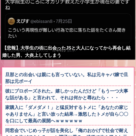
【悲報】大学生の頃に出会ったJSと大人になってから再会し結
婚した男、大炎上してしまう
旦那との出会いは親にも言っていない。私は元キャバ嬢で旦
那は元ボーイ
彼にプロポーズされた。嬉しかったんだけど「もう一つ大事
な話がある」と言われて、それは何かと尋ねたら・・・
家購入に「ダメダメ！」と猛反対するトメに「あなたの家じ
ゃありません」と言い放った結果→激怒したトメが自ら〇〇
を口にして最高の展開へｗｗｗｗｗｗ
同窓会でいじめっ子が話を美化し「俺のおかげで社会で耐え