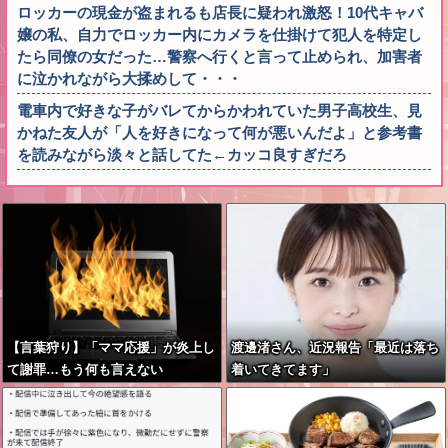
ロッカーの現金が盗まれるも店長に疑われ激怒！10代キャバ
嬢の私、自力でロッカー内にカメラを仕掛けて犯人を特定し
たら同僚の女だった…警察へ行くと言って止められ、加害者
に泣かれながら大揉めして・・・
電車内で好きな子がバレてからかわれていた男子高校生、見
かねた友人が「人を好きになって何が悪いんだよ」と参考書
を読みながら淡々と話してた←カッコ良すぎだろ
【言葉狩り】「ママ応援」が炎上し
渡邊渚さん、近況報告「最近は落ち
て謝罪…もう何も言えない
着いてきてます」