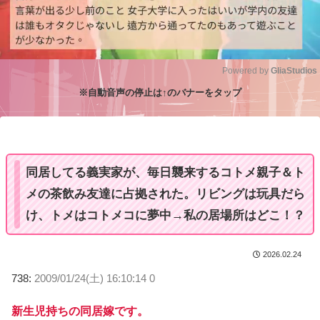
Powered by 
GliaStudios
※自動音声の停止は↑のバナーをタップ
M
u
t
e
同居してる義実家が、毎日襲来するコトメ親子＆ト
メの茶飲み友達に占拠された。リビングは玩具だら
け、トメはコトメコに夢中→私の居場所はどこ！？
2026.02.24
738:
2009/01/24(土) 16:10:14 0
新生児持ちの同居嫁です。