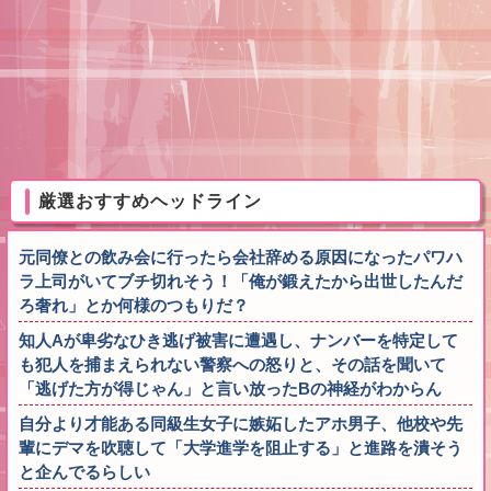
厳選おすすめヘッドライン
元同僚との飲み会に行ったら会社辞める原因になったパワハ
ラ上司がいてブチ切れそう！「俺が鍛えたから出世したんだ
ろ奢れ」とか何様のつもりだ？
知人Aが卑劣なひき逃げ被害に遭遇し、ナンバーを特定して
も犯人を捕まえられない警察への怒りと、その話を聞いて
「逃げた方が得じゃん」と言い放ったBの神経がわからん
自分より才能ある同級生女子に嫉妬したアホ男子、他校や先
輩にデマを吹聴して「大学進学を阻止する」と進路を潰そう
と企んでるらしい