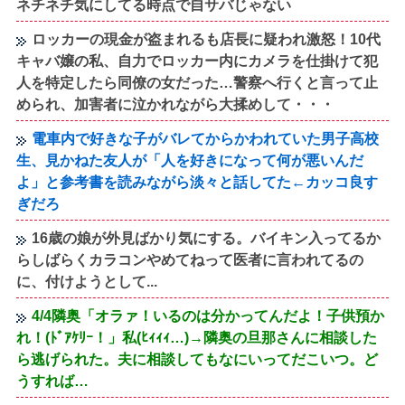
ネチネチ気にしてる時点で自サバじゃない
ロッカーの現金が盗まれるも店長に疑われ激怒！10代
キャバ嬢の私、自力でロッカー内にカメラを仕掛けて犯
人を特定したら同僚の女だった…警察へ行くと言って止
められ、加害者に泣かれながら大揉めして・・・
電車内で好きな子がバレてからかわれていた男子高校
生、見かねた友人が「人を好きになって何が悪いんだ
よ」と参考書を読みながら淡々と話してた←カッコ良す
ぎだろ
16歳の娘が外見ばかり気にする。バイキン入ってるか
らしばらくカラコンやめてねって医者に言われてるの
に、付けようとして...
4/4隣奥「オラァ！いるのは分かってんだよ！子供預か
れ！(ﾄﾞｱｹﾘｰ！」私(ﾋｨｨｨ…)→隣奥の旦那さんに相談した
ら逃げられた。夫に相談してもなにいってだこいつ。ど
うすれば…