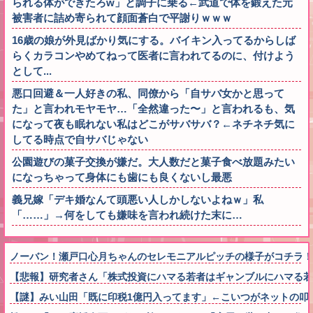
られる体ができたろw」と調子に乗る←武道で体を鍛えた元
被害者に詰め寄られて顔面蒼白で平謝りｗｗｗ
16歳の娘が外見ばかり気にする。バイキン入ってるからしば
らくカラコンやめてねって医者に言われてるのに、付けよう
として...
悪口回避＆一人好きの私、同僚から「自サバ女かと思って
た」と言われモヤモヤ…「全然違った〜」と言われるも、気
になって夜も眠れない私はどこがサバサバ？←ネチネチ気に
してる時点で自サバじゃない
公園遊びの菓子交換が嫌だ。大人数だと菓子食べ放題みたい
になっちゃって身体にも歯にも良くないし最悪
義兄嫁「デキ婚なんて頭悪い人しかしないよねｗ」私
「……」→何をしても嫌味を言われ続けた末に…
ノーバン！瀬戸口心月ちゃんのセレモニアルピッチの様子がコチラ！
【悲報】研究者さん「株式投資にハマる若者はギャンブルにハマる若
【謎】みい山田「既に印税1億円入ってます」←こいつがネットの叩