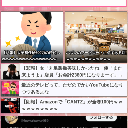
【悲報】大卒初任給600万の時代へ
ハズレのフードコートに必ずある店
wwwwwwwwwwwwwwwwwww
ｗｗｗｗｗｗｗｗｗｗｗｗ
【悲報】女「丸亀製麺美味しかったね」俺「また
来ようよ」店員「お会計2380円になりまーす」→
その後『こう』なったんだが俺悪くないよ
最近のテレビって、ただのでかいYouTubeになり
な？？？？？？？？
つつあるよな
【朗報】Amazonで「GANTZ」が全巻100円ｗｗ
ｗｗｗｗｗｗｗｗ