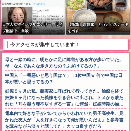
日本人女性インフルエンサー、ライ
【衝撃】吉野家、とうとうステーキ
ブ配信中に自殺
を出す
今アクセスが集中しています！
母と一緒の時に、明らかに足に障害がある方が歩いていた。
母「なんであんな歩き方なの？ふざけてるの？」
中国人「一番悪いと思う国は？」→1位中国ｗ 何で中国は日
本が悪いと思ってるの？
妊娠５ヶ月の私、義実家に呼ばれて行ってきた。治療を経て
妊娠５ヶ月になった義妹を引き合いに出され、トメから放た
れた「耳を疑う理不尽すぎる一言」に愕然←妊娠時期の操…
電車内で好きな子がバレてからかわれていた男子高校生、見
かねた友人が「人を好きになって何が悪いんだよ」と参考書
を読みながら淡々と話してた←カッコ良すぎだろ