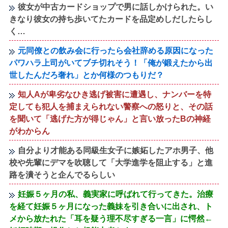
彼女が中古カードショップで男に話しかけられた。い
きなり彼女の持ち歩いてたカードを品定めしだしたらし
く…
元同僚との飲み会に行ったら会社辞める原因になった
パワハラ上司がいてブチ切れそう！「俺が鍛えたから出
世したんだろ奢れ」とか何様のつもりだ？
知人Aが卑劣なひき逃げ被害に遭遇し、ナンバーを特
定しても犯人を捕まえられない警察への怒りと、その話
を聞いて「逃げた方が得じゃん」と言い放ったBの神経
がわからん
自分より才能ある同級生女子に嫉妬したアホ男子、他
校や先輩にデマを吹聴して「大学進学を阻止する」と進
路を潰そうと企んでるらしい
妊娠５ヶ月の私、義実家に呼ばれて行ってきた。治療
を経て妊娠５ヶ月になった義妹を引き合いに出され、ト
メから放たれた「耳を疑う理不尽すぎる一言」に愕然←