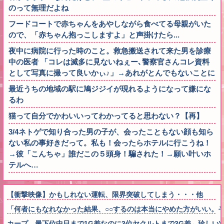
のって無理だよね
フードコートで赤ちゃんをあやしながら食べてる母親がいた
ので、「赤ちゃん抱っこしますよ」と声掛けたら...
夜中に病院に行った時のこと。救急搬送されて来た男を診療
中の医者 「コレは滅多に見ないねぇー､警察官さんコレ資料
として写真に撮って良いかぃ♪」→あれがとんでもないことに
最近うちの地域の駅に鳩ジジイが現れるようになって嫌にな
るわ
猫って自分でかわいいってわかってると思わない？【再】
3/4ネトゲで知り合った男の子が、会ったこともない顔も知ら
ない私の事好きだって。私も！会ったらホテルに行こうね！
→彼「こんちゃ」誰だこの５頭身！騙された！→願い叶いホ
テルへ…
【衝撃映像】かもしれない運転、限界突破してしまう・・・他
「何者にもなれなかった結果、○○するのは本当にやめた方がいい。
カープ、最下位中日まで1G差なのに3位ヤクルトまで3G差←珍しい