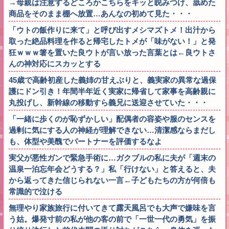
→母親は注意するどころかこちらをキッと睨みつけ、舐めた
商品をそのまま棚へ放置…あんなの初めて見た・・・
「ウトの飯作りに来て」と呼び出すメシマズトメ！出汁から
取った絶品料理を作ると帰宅したトメが「味がない！」と発
狂ｗｗｗ箸を置いた良ウトが言い放った言葉とは←良ウトさ
んの神対応にスカッとする
45歳で高齢初産した義姉の甘えぶりと、義実家の異常な過保
護にドン引き！年間半年近く実家に帰省して家事を高齢親に
丸投げし、新幹線の移動すら義兄に送迎させていた・・・
「一緒に歩くのが恥ずかしい」配偶者の容姿や服のセンスを
過剰に気にする人の神経が理解できない…清潔感ならまだし
も、体型や美醜でパートナーを評価するなよ
実父が悪性ガンで緊急手術に…ガクブルの私に夫が「週末の
温泉一泊忘年会どうする？」私「行けない」と答えると、夫
から返ってきた信じられない一言←子どもたちの方が何倍も
常識的で泣ける
無理やり家族旅行に付いてきて露天風呂でも大声で嫌味を言
う姑。爆発寸前の私が他の客の前で「一世一代の勇気」を振