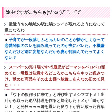
途中ですがこちらも(*ﾉ･ω･)ﾉ⌒。ﾄﾞｿﾞ
最近うちの地域の駅に鳩ジジイが現れるようになって
嫌になるわ
子育てが一段落しふと元カレのことが懐かしくなって
恋愛関係のスレを読み漁ってたのが夫にバレた。不機嫌
なんだけど別に妄想なんだから妻が何読んでたってよく
ない？
スーパーの売り場で4〜5歳児がピーマンをベロベロ舐
めてた→母親は注意するどころかこちらをキッと睨みつ
け、舐めた商品をそのまま棚へ放置…あんなの初めて見
た・・・
「ウトの飯作りに来て」と呼び出すメシマズトメ！出
汁から取った絶品料理を作ると帰宅したトメが「味がな
い！」と発狂ｗｗｗ箸を置いた良ウトが言い放った言葉