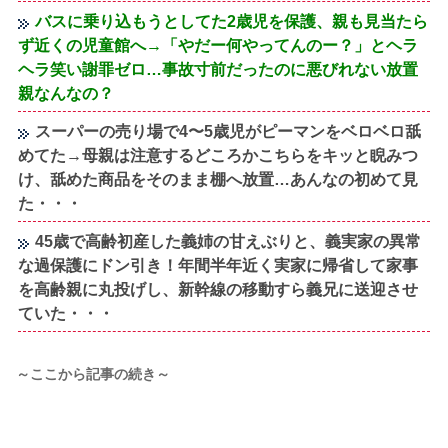
バスに乗り込もうとしてた2歳児を保護、親も見当たら
ず近くの児童館へ→「やだー何やってんのー？」とヘラ
ヘラ笑い謝罪ゼロ…事故寸前だったのに悪びれない放置
親なんなの？
スーパーの売り場で4〜5歳児がピーマンをベロベロ舐
めてた→母親は注意するどころかこちらをキッと睨みつ
け、舐めた商品をそのまま棚へ放置…あんなの初めて見
た・・・
45歳で高齢初産した義姉の甘えぶりと、義実家の異常
な過保護にドン引き！年間半年近く実家に帰省して家事
を高齢親に丸投げし、新幹線の移動すら義兄に送迎させ
ていた・・・
～ここから記事の続き～