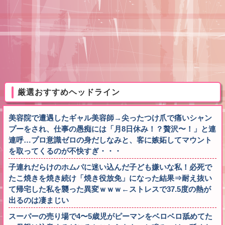
厳選おすすめヘッドライン
美容院で遭遇したギャル美容師→尖ったつけ爪で痛いシャン
プーをされ、仕事の愚痴には「月8日休み！？贅沢〜！」と連
連呼…プロ意識ゼロの身だしなみと、客に嫉妬してマウント
を取ってくるのが不快すぎ・・・
子連れだらけのホムパに迷い込んだ子ども嫌いな私！必死で
たこ焼きを焼き続け「焼き役放免」になった結果⇒耐え抜い
て帰宅した私を襲った異変ｗｗｗ←ストレスで37.5度の熱が
出るのは凄まじい
スーパーの売り場で4〜5歳児がピーマンをベロベロ舐めてた