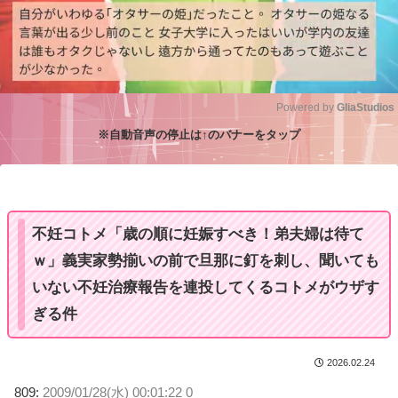
Powered by 
GliaStudios
※自動音声の停止は↑のバナーをタップ
M
u
t
e
不妊コトメ「歳の順に妊娠すべき！弟夫婦は待て
ｗ」義実家勢揃いの前で旦那に釘を刺し、聞いても
いない不妊治療報告を連投してくるコトメがウザす
ぎる件
2026.02.24
809:
2009/01/28(水) 00:01:22 0