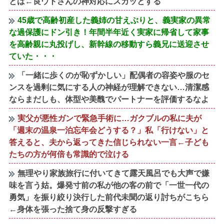
とは←良ウトさんの神対応にスカッとする
45歳で高齢初産した義姉の甘えぶりと、義実家の異常
な過保護にドン引き！年間半年近く実家に帰省して家事
を高齢親に丸投げし、新幹線の移動すら義兄に送迎させ
ていた・・・
「一緒に歩くのが恥ずかしい」配偶者の容姿や服のセ
ンスを過剰に気にする人の神経が理解できない…清潔感
ならまだしも、体型や美醜でパートナーを評価するなよ
実父が悪性ガンで緊急手術に…ガクブルの私に夫が
「週末の温泉一泊忘年会どうする？」私「行けない」と
答えると、夫から返ってきた信じられない一言←子ども
たちの方が何倍も常識的で泣ける
無理やり家族旅行に付いてきて露天風呂でも大声で嫌
味を言う姑。爆発寸前の私が他の客の前で「一世一代の
勇気」を振り絞り決行した前代未聞の返り討ちがこちら
←身体を張った捨て身の反撃すぎる