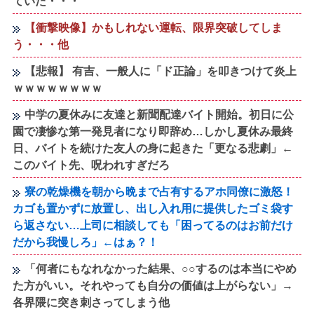
ていた・・・
【衝撃映像】かもしれない運転、限界突破してしま
う・・・他
【悲報】 有吉、一般人に「ド正論」を叩きつけて炎上
ｗｗｗｗｗｗｗｗ
中学の夏休みに友達と新聞配達バイト開始。初日に公
園で凄惨な第一発見者になり即辞め…しかし夏休み最終
日、バイトを続けた友人の身に起きた「更なる悲劇」←
このバイト先、呪われすぎだろ
寮の乾燥機を朝から晩まで占有するアホ同僚に激怒！
カゴも置かずに放置し、出し入れ用に提供したゴミ袋す
ら返さない…上司に相談しても「困ってるのはお前だけ
だから我慢しろ」←はぁ？！
「何者にもなれなかった結果、○○するのは本当にやめ
た方がいい。それやっても自分の価値は上がらない」→
各界隈に突き刺さってしまう他