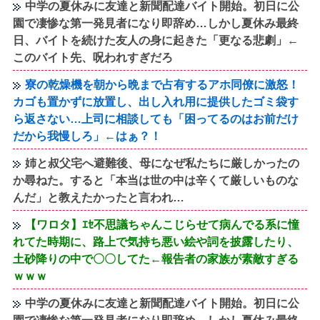
中学の夏休みに友達と新聞配達バイト開始。初日に公
園で凄惨な第一発見者になり即辞め…しかし夏休み最終
日、バイトを続けた友人の身に起きた「更なる悲劇」←
このバイト先、呪われすぎだろ
寮の乾燥機を朝から晩まで占有するアホ同僚に激怒！
カゴも置かずに放置し、出し入れ用に提供したゴミ袋す
ら返さない…上司に相談しても「困ってるのはお前だけ
だから我慢しろ」←はぁ？！
姉と叔父宅へ避難後、母になぜ私たちに厳しかったの
か尋ねた。すると「本当は世の中は辛くて厳しいものな
んだ」と教えたかったと言われ…
【ワロタ】ｴｾ不思議ちゃんこじらせて病んでる系に憧
れてた時期に、路上で気持ち悪い絵や詞を披露したり、
土砂降りの中で〇〇してた←報告者の家族が素敵すぎる
ｗｗｗ
中学の夏休みに友達と新聞配達バイト開始。初日に公