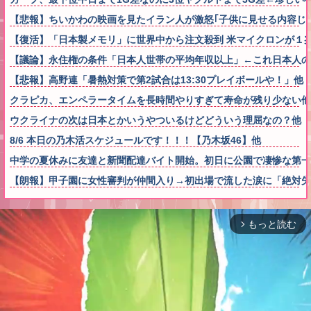
【悲報】ちいかわの映画を見たイラン人が激怒｢子供に見せる内容じゃない｡
【復活】「日本製メモリ」に世界中から注文殺到 米マイクロンが１
【議論】永住権の条件「日本人世帯の平均年収以上」←これ日本人の
【悲報】高野連「暑熱対策で第2試合は13:30プレイボールや！」他
クラピカ、エンペラータイムを長時間やりすぎて寿命が残り少ない他
ウクライナの次は日本とかいうやついるけどどういう理屈なの？他
8/6 本日の乃木活スケジュールです！！！【乃木坂46】他
中学の夏休みに友達と新聞配達バイト開始。初日に公園で凄惨な第一
【朗報】甲子園に女性審判が仲間入り→初出場で流した涙に「絶対失
もっと読む
arrow_forward_ios