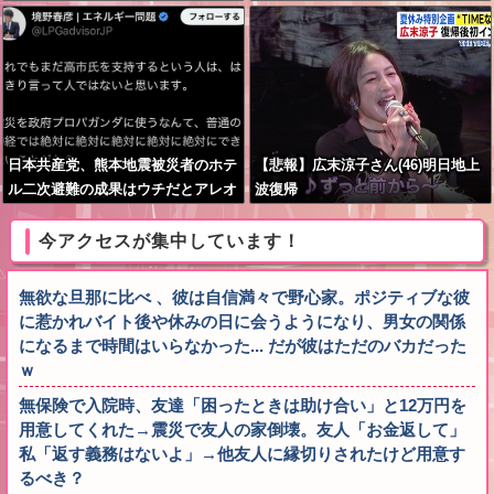
税へ
日本共産党、熊本地震被災者のホテ
【悲報】広末涼子さん(46)明日地上
ル二次避難の成果はウチだとアレオ
波復帰
レ詐欺をはじめる
今アクセスが集中しています！
無欲な旦那に比べ 、彼は自信満々で野心家。ポジティブな彼
に惹かれバイト後や休みの日に会うようになり、男女の関係
になるまで時間はいらなかった... だが彼はただのバカだった
ｗ
無保険で入院時、友達「困ったときは助け合い」と12万円を
用意してくれた→震災で友人の家倒壊。友人「お金返して」
私「返す義務はないよ」→他友人に縁切りされたけど用意す
るべき？