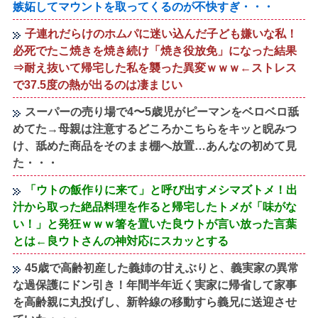
嫉妬してマウントを取ってくるのが不快すぎ・・・
子連れだらけのホムパに迷い込んだ子ども嫌いな私！
必死でたこ焼きを焼き続け「焼き役放免」になった結果
⇒耐え抜いて帰宅した私を襲った異変ｗｗｗ←ストレス
で37.5度の熱が出るのは凄まじい
スーパーの売り場で4〜5歳児がピーマンをベロベロ舐
めてた→母親は注意するどころかこちらをキッと睨みつ
け、舐めた商品をそのまま棚へ放置…あんなの初めて見
た・・・
「ウトの飯作りに来て」と呼び出すメシマズトメ！出
汁から取った絶品料理を作ると帰宅したトメが「味がな
い！」と発狂ｗｗｗ箸を置いた良ウトが言い放った言葉
とは←良ウトさんの神対応にスカッとする
45歳で高齢初産した義姉の甘えぶりと、義実家の異常
な過保護にドン引き！年間半年近く実家に帰省して家事
を高齢親に丸投げし、新幹線の移動すら義兄に送迎させ