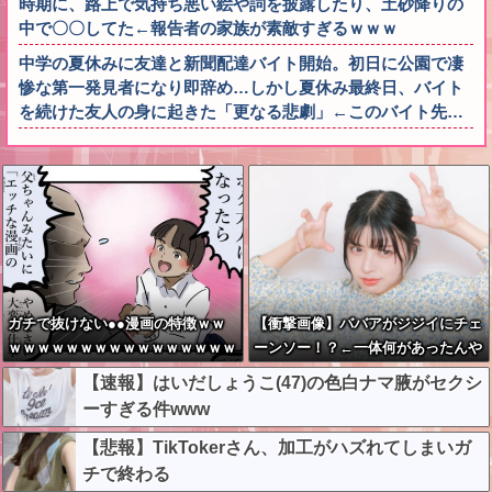
時期に、路上で気持ち悪い絵や詞を披露したり、土砂降りの
中で〇〇してた←報告者の家族が素敵すぎるｗｗｗ
中学の夏休みに友達と新聞配達バイト開始。初日に公園で凄
惨な第一発見者になり即辞め…しかし夏休み最終日、バイト
を続けた友人の身に起きた「更なる悲劇」←このバイト先…
ガチで抜けない●●漫画の特徴ｗｗ
【衝撃画像】ババアがジジイにチェ
ｗｗｗｗｗｗｗｗｗｗｗｗｗｗｗｗ
ーンソー！？←一体何があったんや
ｗｗｗｗ
コレw w w w w w w w w
【速報】はいだしょうこ(47)の色白ナマ腋がセクシ
ーすぎる件www
【悲報】TikTokerさん、加工がハズれてしまいガ
チで終わる