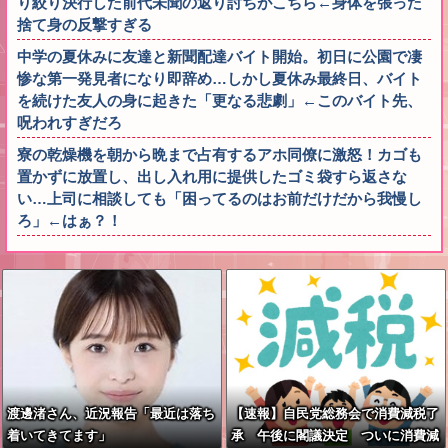
り絞り決行した前代未聞の返り討ちがこちら←身体を張った
捨て身の反撃すぎる
中学の夏休みに友達と新聞配達バイト開始。初日に公園で凄
惨な第一発見者になり即辞め…しかし夏休み最終日、バイト
を続けた友人の身に起きた「更なる悲劇」←このバイト先、
呪われすぎだろ
寮の乾燥機を朝から晩まで占有するアホ同僚に激怒！カゴも
置かずに放置し、出し入れ用に提供したゴミ袋すら返さな
い…上司に相談しても「困ってるのはお前だけだから我慢し
ろ」←はぁ？！
渡邊渚さん、近況報告「最近は落ち
【速報】自民党総務会で消費減税了
着いてきてます」
承 午後に閣議決定 ついに消費減