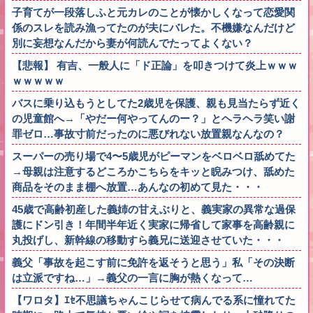
子育てが一段落しふと元カレのことが懐かしくなって恋愛関
係のスレを読み漁ってたのが夫にバレた。不機嫌なんだけど
別に妄想なんだから妻が何読んでたってよくない？
【悲報】 有吉、一般人に「ド正論」を叩きつけて炎上ｗｗｗ
ｗｗｗｗｗ
バスに乗り込もうとしてた2歳児を保護、親も見当たらず近く
の児童館へ→「やだー何やってんのー？」とヘラヘラ笑い謝
罪ゼロ…事故寸前だったのに悪びれない放置親なんなの？
スーパーの売り場で4〜5歳児がピーマンをベロベロ舐めてた
→母親は注意するどころかこちらをキッと睨みつけ、舐めた
商品をそのまま棚へ放置…あんなの初めて見た・・・
45歳で高齢初産した義姉の甘えぶりと、義実家の異常な過保
護にドン引き！年間半年近く実家に帰省して家事を高齢親に
丸投げし、新幹線の移動すら義兄に送迎させていた・・・
義父「事故を起こす前に免許を返そうと思う」私「その決断
は立派ですね…」→義父の一言に胸が熱くなって…
【ワロタ】ｴｾ不思議ちゃんこじらせて病んでる系に憧れてた