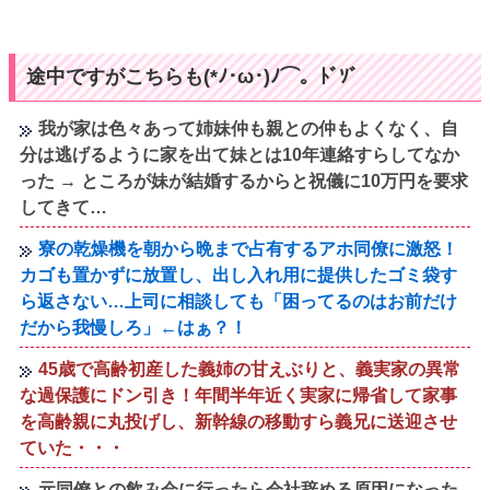
途中ですがこちらも(*ﾉ･ω･)ﾉ⌒。ﾄﾞｿﾞ
我が家は色々あって姉妹仲も親との仲もよくなく、自
分は逃げるように家を出て妹とは10年連絡すらしてなか
った → ところが妹が結婚するからと祝儀に10万円を要求
してきて…
寮の乾燥機を朝から晩まで占有するアホ同僚に激怒！
カゴも置かずに放置し、出し入れ用に提供したゴミ袋す
ら返さない…上司に相談しても「困ってるのはお前だけ
だから我慢しろ」←はぁ？！
45歳で高齢初産した義姉の甘えぶりと、義実家の異常
な過保護にドン引き！年間半年近く実家に帰省して家事
を高齢親に丸投げし、新幹線の移動すら義兄に送迎させ
ていた・・・
元同僚との飲み会に行ったら会社辞める原因になった