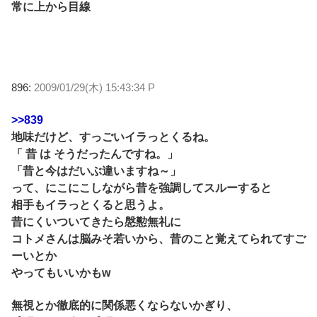
常に上から目線
896:
2009/01/29(木) 15:43:34 P
>>839
地味だけど、すっごいイラっとくるね。
「 昔 は そうだったんですね。」
「昔と今はだいぶ違いますね～」
って、にこにこしながら昔を強調してスルーすると
相手もイラっとくると思うよ。
昔にくいついてきたら慇懃無礼に
コトメさんは脳みそ若いから、昔のこと覚えてられてすご
ーいとか
やってもいいかもw
無視とか徹底的に関係悪くならないかぎり、