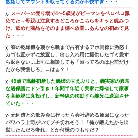
嫉妬してマウントを取ってくるのが不快すぎ・・・
スーパーの売り場で4〜5歳児がピーマンをベロベロ舐
めてた→母親は注意するどころかこちらをキッと睨みつ
け、舐めた商品をそのまま棚へ放置…あんなの初めて見
た・・・
寮の乾燥機を朝から晩まで占有するアホ同僚に激怒！
カゴも置かずに放置し、出し入れ用に提供したゴミ袋す
ら返さない…上司に相談しても「困ってるのはお前だけ
だから我慢しろ」←はぁ？！
45歳で高齢初産した義姉の甘えぶりと、義実家の異常
な過保護にドン引き！年間半年近く実家に帰省して家事
を高齢親に丸投げし、新幹線の移動すら義兄に送迎させ
ていた・・・
元同僚との飲み会に行ったら会社辞める原因になった
パワハラ上司がいてブチ切れそう！「俺が鍛えたから出
世したんだろ奢れ」とか何様のつもりだ？