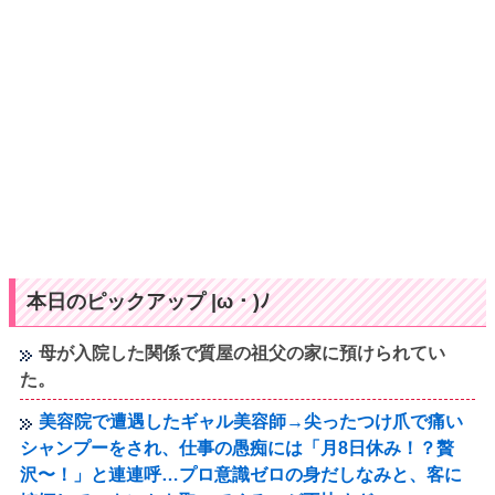
本日のピックアップ |ω・)ﾉ
母が入院した関係で質屋の祖父の家に預けられてい
た。
美容院で遭遇したギャル美容師→尖ったつけ爪で痛い
シャンプーをされ、仕事の愚痴には「月8日休み！？贅
沢〜！」と連連呼…プロ意識ゼロの身だしなみと、客に