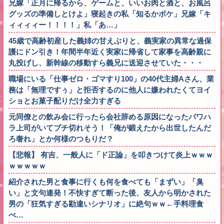
兄嫁「正月に帰るから、ゲームと、いいお肉と酒と、お風呂
グッズの準備しとけよ」寝起きの私「知るかボケ」兄嫁「キ
ィィィィー！！！！」私「あ…」
45歳で高齢初産した義姉の甘えぶりと、義実家の異常な過保
護にドン引き！年間半年近く実家に帰省して家事を高齢親に
丸投げし、新幹線の移動すら義兄に送迎させていた・・・
職場にいる「仕事ゼロ・ゴマすり100」の40代主婦Aさん、業
務は「無理ですぅ」と拒否するのに他人に嫌われたくてヨイ
ショとお菓子配りだけ全力すぎる
元同僚との飲み会に行ったら会社辞める原因になったパワハ
ラ上司がいてブチ切れそう！「俺が鍛えたから出世したんだ
ろ奢れ」とか何様のつもりだ？
【悲報】 有吉、一般人に「ド正論」を叩きつけて炎上ｗｗｗ
ｗｗｗｗｗ
紹介された男と食事に行くも何を食べても「まずい」「臭
い」と文句連発！不快すぎて断った後、友人から明かされた
男の「狂気すぎる勘違いシナリオ」に絶句ｗｗ←手料理食
べ…