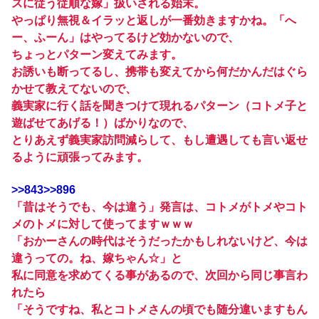
スに従う従順な嫁」扱いされる始末。
やっぱり無視＆イラッと返しが一番効きますかね。「へ
ー、ふーん」はやってるけど効かないので、
ちょっとパターン変えてみます。
お誘いも断ってるし、携帯も変えてから何だかんだはぐら
かせて教えてないので、
義実家に行く話を聞きつけて現れるパターン（コトメ子と
遊ばせてあげる！）ばかりなので、
とりあえず義実家訪問減らして、もし遭遇しても言い返せ
るように頑張ってみます。
>>843
>>896
「昔はそうでも、今は違う」発言は、コトメがトメやコト
メのトメに対して使ってますｗｗｗ
「おかーさんの時代はそうだったかもしれないけど、今は
違うっての。ね、嫁ちゃん☆」と
私に同意を求めてくる事があるので、次回から同じ事言わ
れたら
「そうですね、私とコトメさんの頃でも随分違いますもん