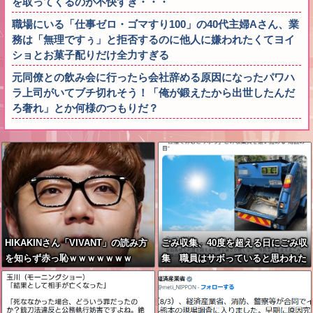
を取ってくるのが不快すぎ・・・
職場にいる「仕事ゼロ・ゴマすり100」の40代主婦Aさん、業
務は「無理ですぅ」と拒否するのに他人に嫌われたくてヨイ
ショとお菓子配りだけ全力すぎる
元同僚との飲み会に行ったら会社辞める原因になったパワハ
ラ上司がいてブチ切れそう！「俺が鍛えたから出世したんだ
ろ奢れ」とか何様のつもりだ？
HIKAKINさん「VIVANT」の読み方
ごみ収集、40度を超える日にごみ収
を知らず赤っ恥ｗｗｗｗｗｗｗ
集 職員はサボっていると思われた
くなくて休めない現実