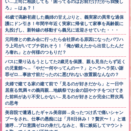
い…上司に相談しても「困ってるのはお前だけだから我慢し
ろ」←はぁ？！
45歳で高齢初産した義姉の甘えぶりと、義実家の異常な過保
護にドン引き！年間半年近く実家に帰省して家事を高齢親に
丸投げし、新幹線の移動すら義兄に送迎させていた・・・
元同僚との飲み会に行ったら会社辞める原因になったパワハ
ラ上司がいてブチ切れそう！「俺が鍛えたから出世したんだ
ろ奢れ」とか何様のつもりだ？
バスに乗り込もうとしてた2歳児を保護、親も見当たらず近く
の児童館へ→「やだー何やってんのー？」とヘラヘラ笑い謝
罪ゼロ…事故寸前だったのに悪びれない放置親なんなの？
夫婦で建てる家の建て前で「見るのが好きだから」と一日中
居座る気満々の義両親…地鎮祭でお金の話やケチをつけてき
た前科があり不安しかない←見るのが好きとか完全に野次馬
の思考
美容院で遭遇したギャル美容師→尖ったつけ爪で痛いシャン
プーをされ、仕事の愚痴には「月8日休み！？贅沢〜！」と連
連呼…プロ意識ゼロの身だしなみと、客に嫉妬してマウント