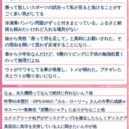
勝って欲しいスポーツの試合って私が見ると負けることがす
ごく多い気がしてる
冷凍庫パンパン問題がずっと付きまとっている。ふるさと納
税も頼みたいけれど入れる場所がない
妹から突然「座って用を足して」と真剣にお願いされた。そ
の理由を聞いて思わず反省することになり…
春から小学生なんだけど、6畳のリビングに子供の勉強机置く
のって無理だよね
ウトがウワキしてる事が発覚し、トメが倒れた。ブチギレた
夫とウトが殴り合いになり...
なぁ、永久機関ってなんで絶対に作れないん？他
昨季60本塁打・OPS.948の『カル・ローリー』さんの今季の成績
※スーパー歌舞伎『逆襲のシャア』にありがちなこと他
エクスアリーナ松戸がディスクアップ2を撤去したらしくディスクア
真面目に高市を支持している人に聞きたいんやが他