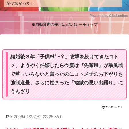
Powered by 
GliaStudios
※自動音声の停止は↑のバナーをタップ
M
u
t
e
結婚後３年「子供ﾏﾀﾞｰ？」攻撃を続けてきたコト
メ、ようやく妊娠したら今度は『先輩風』が暴風域
で草→いらないと言ったのにコトメ子のお下がりを
強制進呈、さらに始まった「地獄の思い出語り」に
うんざり
2026.02.23
839:
2009/01/28(水) 23:25:55 0