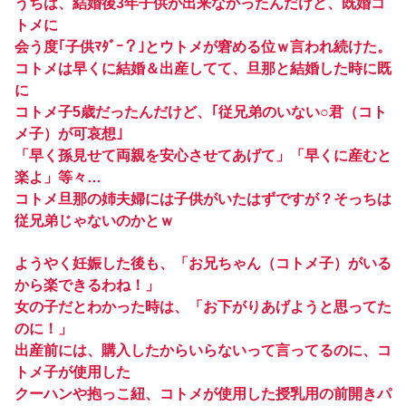
うちは、結婚後3年子供が出来なかったんだけど、既婚コ
トメに
会う度｢子供ﾏﾀﾞｰ？｣とウトメが窘める位ｗ言われ続けた。
コトメは早くに結婚＆出産してて、旦那と結婚した時に既
に
コトメ子5歳だったんだけど、｢従兄弟のいない○君（コト
メ子）が可哀想｣
「早く孫見せて両親を安心させてあげて」「早くに産むと
楽よ」等々…
コトメ旦那の姉夫婦には子供がいたはずですが？そっちは
従兄弟じゃないのかとｗ
ようやく妊娠した後も、「お兄ちゃん（コトメ子）がいる
から楽できるわね！」
女の子だとわかった時は、「お下がりあげようと思ってた
のに！」
出産前には、購入したからいらないって言ってるのに、コ
トメ子が使用した
クーハンや抱っこ紐、コトメが使用した授乳用の前開きパ