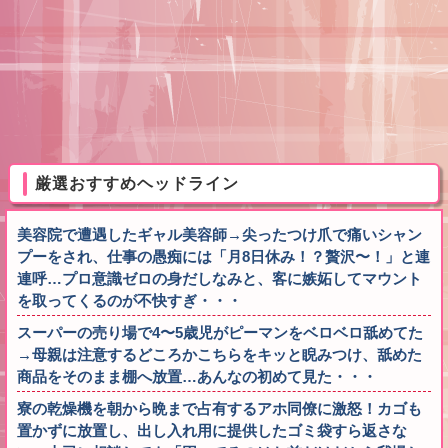
厳選おすすめヘッドライン
美容院で遭遇したギャル美容師→尖ったつけ爪で痛いシャン
プーをされ、仕事の愚痴には「月8日休み！？贅沢〜！」と連
連呼…プロ意識ゼロの身だしなみと、客に嫉妬してマウント
を取ってくるのが不快すぎ・・・
スーパーの売り場で4〜5歳児がピーマンをベロベロ舐めてた
→母親は注意するどころかこちらをキッと睨みつけ、舐めた
商品をそのまま棚へ放置…あんなの初めて見た・・・
寮の乾燥機を朝から晩まで占有するアホ同僚に激怒！カゴも
置かずに放置し、出し入れ用に提供したゴミ袋すら返さな