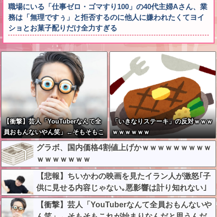
職場にいる「仕事ゼロ・ゴマすり100」の40代主婦Aさん、業
務は「無理ですぅ」と拒否するのに他人に嫌われたくてヨイ
ショとお菓子配りだけ全力すぎる
【衝撃】芸人「YouTuberなんて全
「いきなりステーキ」の反対ｗｗｗ
員おもんないやん笑」←そもそもこ
ｗｗｗｗｗｗ
れが始まりなんだと思うんだがどう
グラボ、国内価格4割値上げかｗｗｗｗｗｗｗｗｗ
思う？？？？？
ｗｗｗｗｗｗｗ
【悲報】ちいかわの映画を見たイラン人が激怒｢子
供に見せる内容じゃない｡悪影響は計り知れない｣
←これw w w w w w w w w
【衝撃】芸人「YouTuberなんて全員おもんないや
ん笑」←そもそもこれが始まりなんだと思うんだ