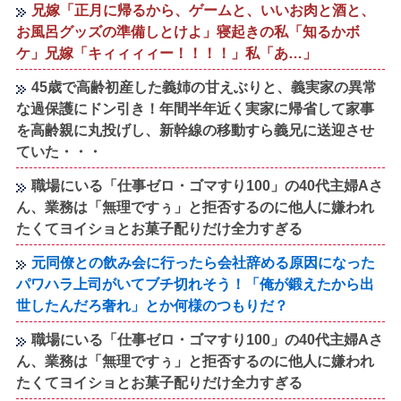
兄嫁「正月に帰るから、ゲームと、いいお肉と酒と、
お風呂グッズの準備しとけよ」寝起きの私「知るかボ
ケ」兄嫁「キィィィィー！！！！」私「あ…」
45歳で高齢初産した義姉の甘えぶりと、義実家の異常
な過保護にドン引き！年間半年近く実家に帰省して家事
を高齢親に丸投げし、新幹線の移動すら義兄に送迎させ
ていた・・・
職場にいる「仕事ゼロ・ゴマすり100」の40代主婦Aさ
ん、業務は「無理ですぅ」と拒否するのに他人に嫌われ
たくてヨイショとお菓子配りだけ全力すぎる
元同僚との飲み会に行ったら会社辞める原因になった
パワハラ上司がいてブチ切れそう！「俺が鍛えたから出
世したんだろ奢れ」とか何様のつもりだ？
職場にいる「仕事ゼロ・ゴマすり100」の40代主婦Aさ
ん、業務は「無理ですぅ」と拒否するのに他人に嫌われ
たくてヨイショとお菓子配りだけ全力すぎる