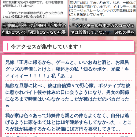
玉川徹氏、包丁男に発砲した警官の
「イオンモール熊本にガスコージェ
行動について「死刑にならない犯罪
ネは設置していない」 SNSの噂を
を警察官が死刑にしてしまった」
経産省が否定
今アクセスが集中しています！
兄嫁「正月に帰るから、ゲームと、いいお肉と酒と、お風呂
グッズの準備しとけよ」寝起きの私「知るかボケ」兄嫁「キ
ィィィィー！！！！」私「あ…」
無欲な旦那に比べ 、彼は自信満々で野心家。ポジティブな彼
に惹かれバイト後や休みの日に会うようになり、男女の関係
になるまで時間はいらなかった... だが彼はただのバカだった
ｗ
我が家は色々あって姉妹仲も親との仲もよくなく、自分は逃
げるように家を出て妹とは10年連絡すらしてなかった → とこ
ろが妹が結婚するからと祝儀に10万円を要求してきて…