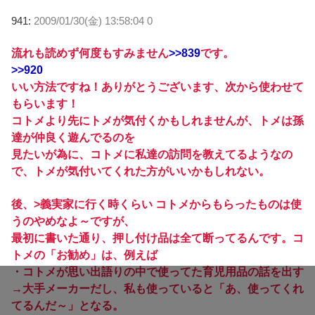
941:
2009/01/30(金) 13:58:04 0
流れも読めず何度もすみません
>>839
です。
>>920
いい方法ですね！ありがとうございます、次から使わせて
もらいます！
コトメより先にトメが気付くかもしれませんが、トメは孫
達が仲良く遊んでるのを
見たいが為に、コトメに私達の訪問を教えてるようなの
で、トメが気付いてくれた方がいいかもしれない。
後、>義実家に行く時くらい コトメからもらったものは使
うのやめなよ～ですが、
最初に書いた通り、押し付け品は全て断ってるんです。コ
トメの「お勧め」は、例えば
・コトメが思い出語りの中で使ってた育児用品の話を出す
→大手メーカーだし、私も使っていると「あ、使ってくれ
てるんだ～」となる。