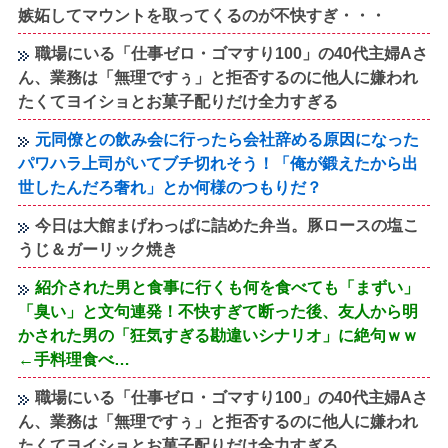
嫉妬してマウントを取ってくるのが不快すぎ・・・
職場にいる「仕事ゼロ・ゴマすり100」の40代主婦Aさ
ん、業務は「無理ですぅ」と拒否するのに他人に嫌われ
たくてヨイショとお菓子配りだけ全力すぎる
元同僚との飲み会に行ったら会社辞める原因になった
パワハラ上司がいてブチ切れそう！「俺が鍛えたから出
世したんだろ奢れ」とか何様のつもりだ？
今日は大館まげわっぱに詰めた弁当。豚ロースの塩こ
うじ＆ガーリック焼き
紹介された男と食事に行くも何を食べても「まずい」
「臭い」と文句連発！不快すぎて断った後、友人から明
かされた男の「狂気すぎる勘違いシナリオ」に絶句ｗｗ
←手料理食べ…
職場にいる「仕事ゼロ・ゴマすり100」の40代主婦Aさ
ん、業務は「無理ですぅ」と拒否するのに他人に嫌われ
たくてヨイショとお菓子配りだけ全力すぎる