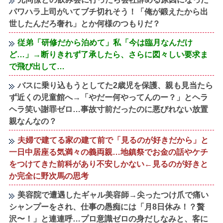
パワハラ上司がいてブチ切れそう！「俺が鍛えたから出
世したんだろ奢れ」とか何様のつもりだ？
従弟「研修だから泊めて」私「今は臨月なんだけ
ど…」→断りきれず了承したら、さらに図々しい要求ま
で飛び出して…
バスに乗り込もうとしてた2歳児を保護、親も見当たら
ず近くの児童館へ→「やだー何やってんのー？」とヘラ
ヘラ笑い謝罪ゼロ…事故寸前だったのに悪びれない放置
親なんなの？
夫婦で建てる家の建て前で「見るのが好きだから」と
一日中居座る気満々の義両親…地鎮祭でお金の話やケチ
をつけてきた前科があり不安しかない←見るのが好きと
か完全に野次馬の思考
美容院で遭遇したギャル美容師→尖ったつけ爪で痛い
シャンプーをされ、仕事の愚痴には「月8日休み！？贅
沢〜！」と連連呼…プロ意識ゼロの身だしなみと、客に