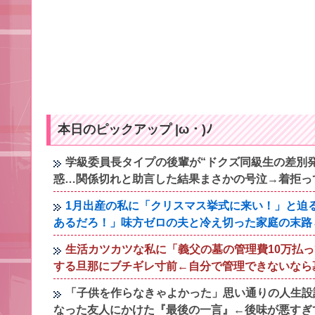
本日のピックアップ |ω・)ﾉ
学級委員長タイプの後輩が“ドクズ同級生の差別
惑…関係切れと助言した結果まさかの号泣→着拒っ
1月出産の私に「クリスマス挙式に来い！」と迫
あるだろ！」味方ゼロの夫と冷え切った家庭の末路
生活カツカツな私に「義父の墓の管理費10万払
する旦那にブチギレ寸前←自分で管理できないなら
「子供を作らなきゃよかった」思い通りの人生設
なった友人にかけた『最後の一言』←後味が悪すぎ