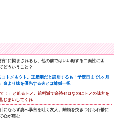
発言”に悩まされるも、他の前ではいい顔する二面性に困
てどういうこと？
るコトメ＆ウト。正産期だと説明するも「予定日まで1ヶ月
←命より妹を優先する夫とは離婚一択
って！」と迫るトメ。給料減で余裕ゼロなのにトメの味方を
墓じまいしてくれ
計にならず妻へ暴言を吐く友人。離婚を突きつけられ鬱に
て心が痛む