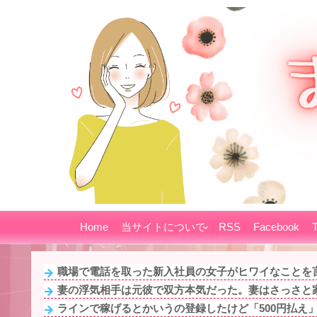
Home
当サイトについて
RSS
Facebook
T
職場で電話を取った新入社員の女子がヒワイなことを言
妻の浮気相手は元彼で双方本気だった。妻はさっさと家
ラインで稼げるとかいうの登録したけど「500円払え