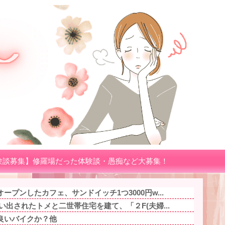
験談募集】修羅場だった体験談・愚痴など大募集！
プンしたカフェ、サンドイッチ1つ3000円w...
い出されたトメと二世帯住宅を建て、「２F(夫婦...
良いバイクか？他