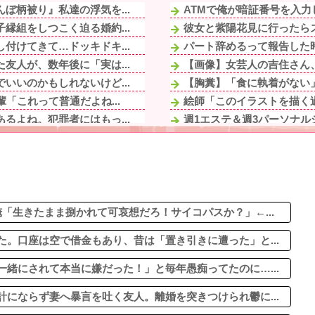
ぼ柄被り』私達の浮気を...
ATMで俺が暗証番号を入力
縁組をしつこく迫る婚約...
彼女と紫陽花見に行ったらス
付けてきて…ドッキドキ...
パート辞めるって報告した時
友人が、数年後に「実は...
【画像】女芸人の吉住さん、
いいのかもしれないけど...
【胸糞】「食に執着がない
「これって普通だよね...
絵師「このイラストを描く過
るよね。犯罪者にはもっ...
週1エステ＆週3パーソナル
ハーフに見えない！」両...
「『きれいに書きなさい』と
てしまった模様
【画像】AIレベルの綺麗す
も連絡してたら離婚...
【悲報】ヤニねこで抜ける
されて本当に嫌だった！...
友人「子供の頃、誕生日とク
母親にも休みが必要」と...
「生きたまま捌かれて可哀想だろ！サイコパスか？」←...
。口座は空で借金もあり、昔は「置き引きに遭った」と...
緒にされて本当に嫌だった！」と毎年愚痴ってたのに…...
にならず妻へ暴言を吐く友人。離婚を突きつけられ鬱に...