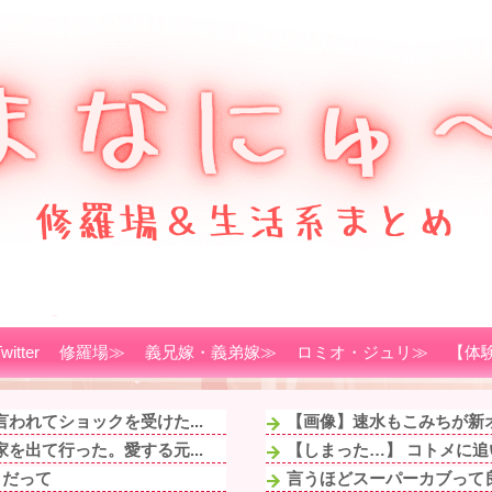
witter
修羅場≫
義兄嫁・義弟嫁≫
ロミオ・ジュリ≫
【体
われてショックを受けた...
【画像】速水もこみちが新オー
を出て行った。愛する元...
【しまった…】 コトメに追
」だって
言うほどスーパーカブって