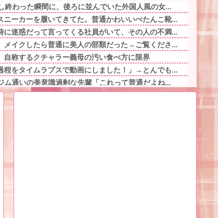
し終わった瞬間に、後ろに並んでいた外国人風の女...
ニーカーを履いてきてた。普通かわいいぺたんこ靴...
に迷惑だって言ってくる社員がいて、その人の不満...
メイクしたら普通に美人の部類だった→ご覧くださ...
」自称するクチャラー義母の汚い食べ方に限界
程をタイムラプスで動画にしました！」→とんでも...
ジム通いの美意識過剰な先輩「これって普通だよね...
言ってもきれいに書いてくれない」って、それ自体...
ぎるプロポーズ花火が打ち上がる㊗?他
キャラ、74%が一致してしまう
リスマスとお年玉を一緒にされて本当に嫌だった！...