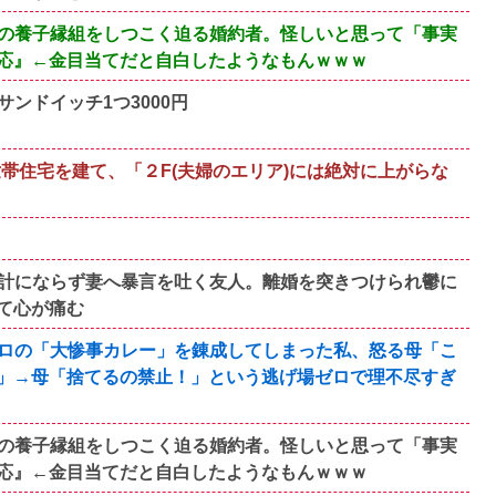
の養子縁組をしつこく迫る婚約者。怪しいと思って「事実
応』←金目当てだと自白したようなもんｗｗｗ
ンドイッチ1つ3000円
帯住宅を建て、「２F(夫婦のエリア)には絶対に上がらな
計にならず妻へ暴言を吐く友人。離婚を突きつけられ鬱に
て心が痛む
ロの「大惨事カレー」を錬成してしまった私、怒る母「こ
」→母「捨てるの禁止！」という逃げ場ゼロで理不尽すぎ
の養子縁組をしつこく迫る婚約者。怪しいと思って「事実
応』←金目当てだと自白したようなもんｗｗｗ