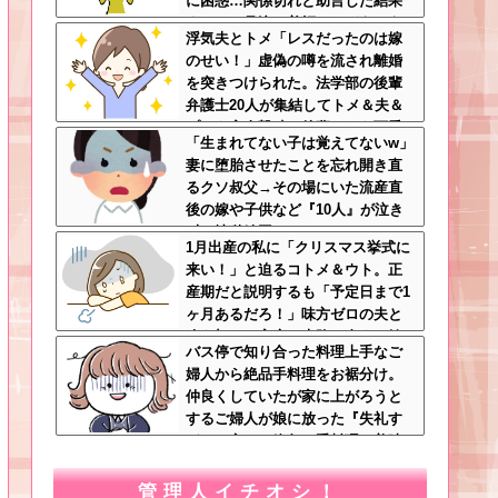
に困惑…関係切れと助言した結果
まさかの号泣→着拒ってどういう
浮気夫とトメ「レスだったのは嫁
こと？
のせい！」虚偽の噂を流され離婚
を突きつけられた。法学部の後輩
弁護士20人が集結してトメ＆夫＆
プリを完全撃破←後輩たちを可愛
「生まれてない子は覚えてないw」
がっていた恩が最高形で返ってき
妻に堕胎させたことを忘れ開き直
た
るクソ叔父→その場にいた流産直
後の嫁や子供など『10人』が泣き
叫ぶ地獄絵図へ
1月出産の私に「クリスマス挙式に
来い！」と迫るコトメ＆ウト。正
産期だと説明するも「予定日まで1
ヶ月あるだろ！」味方ゼロの夫と
冷え切った家庭の末路←命より妹
バス停で知り合った料理上手なご
を優先する夫とは離婚一択
婦人から絶品手料理をお裾分け。
仲良くしていたが家に上がろうと
するご婦人が娘に放った『失礼す
ぎる一言』に絶句←手料理は美味
しかったのに性格クセ強すぎ
管理人イチオシ！