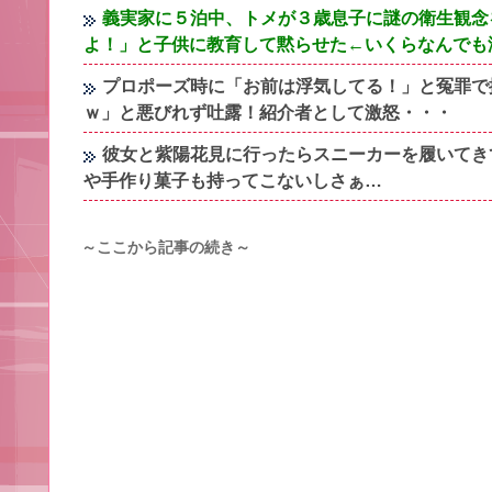
義実家に５泊中、トメが３歳息子に謎の衛生観念
よ！」と子供に教育して黙らせた←いくらなんでも
プロポーズ時に「お前は浮気してる！」と冤罪で
ｗ」と悪びれず吐露！紹介者として激怒・・・
彼女と紫陽花見に行ったらスニーカーを履いてき
や手作り菓子も持ってこないしさぁ…
～ここから記事の続き～