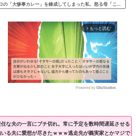
の「大惨事カレー」を錬成してしまった私、怒る母「こ...
もっと読む
arrow_forward_ios
Powered by 
GliaStudios
M
u
t
責任な夫の一言にブチ切れ。常に予定を数時間遅延させる
e
強いる夫に愛想が尽きたｗｗｗ逃走先が義実家とかマジで