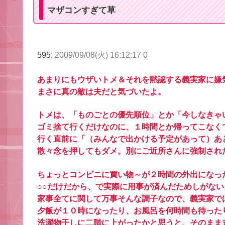
マザコンすぎて草
595:
2009/09/08(火) 16:12:17 0
あまりにもウザいトメ＆それを黙認する義実家に嫌
まさに真の敵は夫だと気づいたよ。
トメは、「ものごとの優先順位」とか「今しなきゃ
ゴミ捨て行くだけなのに、１時間とか帰ってこなく
行く直前に「（みんなで出かける予定があって）あ
散々念を押してもダメ。別にご近所さんに強制され
ちょっとコンビニに買い物～が２時間の外出になっ
○○だけだから、で実際に用事が済んだためしがない
家事全てに関して万事そんな調子なので、義実家で
夕飯が１０時になったり、お風呂を何時間も待った
洗濯物干しに二階に上がったかと思うと、そのまま