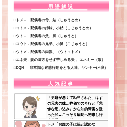
用語解説
□トメ - 配偶者の母、姑（しゅうとめ）
□コトメ - 配偶者の姉妹、小姑（こじゅうとめ）
□ウト - 配偶者の父、舅（しゅうと）
□コウト - 配偶者の兄弟、小舅（こじゅうと）
□ウトメ - 配偶者の両親、（ウト＋トメ）
□エネ夫 - 妻の味方をせず苦しめる夫 、エネミー（敵）
□DQN - 非常識な迷惑行動をとる人達、ヤンキー(不良)
人気記事
「男癖が悪くて勘当された」はず
の元夫の妹…葬儀での奇行と『悲
惨な思い込み』から知的障害を疑
った私→こっそり病院へ誘導し行
政保護させた話
トメ「お腹の子は孫と認めな