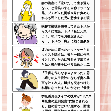
妻の流産に「泣いたって生き返ら
撃ｗｗｗｗｗ
ない」と苦笑いする自称ドライな
兄。ブチギレた両親＆妹に責めら
れるも逆上した兄の悲惨すぎる現
在←淡々としてるんじゃなくて単
挨拶で難聴を侮辱してきたトメか
なる冷血漢
ら久々に電話。トメ「私は元気
よ！」私「でもお義父さんか
ら…」トメの『痔』に効く温泉を
紹介してあげたら大発狂した←お
彼のために買ったホットケーキミ
義父さんノリノリで温泉行ってて
ックスを隠す姑。彼と一緒に作ろ
草
うとしていたのに寝起きで出てき
た姑と彼が勝手に作り始めた←二
人で作る約束どこ行ったん…
「子供を作らなきゃよかった」思
い通りの人生設計にならず妻へ暴
言を吐く友人。離婚を突きつけら
れ鬱になった友人にかけた『最後
の一言』←後味が悪すぎて心が痛
学級委員長タイプの後輩が“ドクズ
む
同級生の差別発言”に悩まされる
も、他の前ではいい顔する二面性