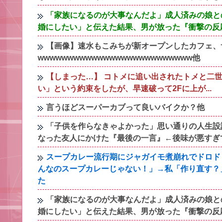
「家族になるのが大事なんだよ」成人済みの娘と
婚にしたい」と伝えた結果、男が放った『衝撃の反
【画像】速水もこみちが新オープンしたカフェ、サ
wwwwwwwwwwwwwwwwwwwwwwwwww他
【しまった…】 コトメに追い出されたトメと二世
い」という約束をしたが、早速破って2Fに上が...
言うほどスーパーカブって良いバイクか？他
「子供を作らなきゃよかった」思い通りの人生設
なった友人にかけた『最後の一言』←後味が悪すぎ
スープカレー流行期にジャガイモ煮崩れでドロド
んなのスープカレーじゃない！」→私「作り直す？
た
「家族になるのが大事なんだよ」成人済みの娘と
婚にしたい」と伝えた結果、男が放った『衝撃の反