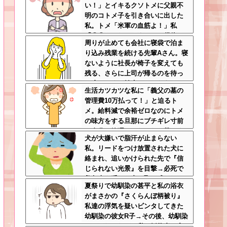
い！」とイキるクソトメに父親不
明のコトメ子を引き合いに出した
私。トメ「米軍の血筋よ！」私
「〇〇じゃないですか」←得体の
周りが止めても会社に寝袋で泊ま
知れない～はお前（コトメ）のと
り込み残業を続ける先輩Aさん。寝
ころだろｗ
ないように社長が椅子を変えても
残る、さらに上司が帰るのを待っ
て戻ってくる始末…そんなある
生活カツカツな私に「義父の墓の
日、出社すると社内が騒然として
管理費10万払って！」と迫るト
いて・・・
メ。給料減で余裕ゼロなのにトメ
の味方をする旦那にブチギレ寸前
←自分で管理できないなら墓じま
犬が大嫌いで脂汗が止まらない
いしてくれ
私。リードをつけ放置された犬に
絡まれ、追いかけられた先で『信
じられない光景』を目撃→必死で
救急車を呼ぶも犬と取り残され
夏祭りで幼馴染の甚平と私の浴衣
て・・・
がまさかの『さくらんぼ柄被り』
私達の浮気を疑いビンタしてきた
幼馴染の彼女R子→その後、幼馴染
にフラれ、なぜか私の婚約者に突