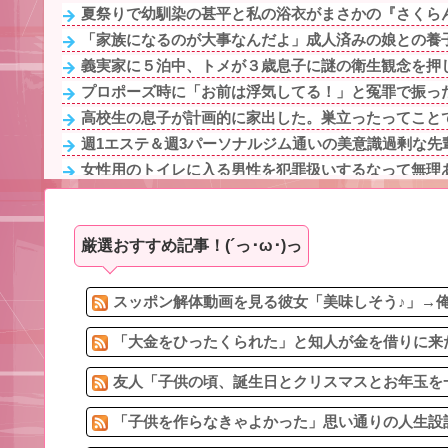
夏祭りで幼馴染の甚平と私の浴衣がまさかの『さくらん
「家族になるのが大事なんだよ」成人済みの娘との養子
義実家に５泊中、トメが３歳息子に謎の衛生観念を押し
プロポーズ時に「お前は浮気してる！」と冤罪で振った
高校生の息子が計画的に家出した。巣立ったってことで
週1エステ＆週3パーソナルジム通いの美意識過剰な先輩
女性用のトイレに入る男性を犯罪扱いするなって無理あ
【最悪】イギリス人と結婚した兄「産まれてきた子供が
【悲報】ワイ引っ越しでヤバいものも一緒に連れてき
厳選おすすめ記事！(´っ･ω･)っ
3/4嫁の妊娠中に女の子達とメッセをしまくった。バレて
友人「子供の頃、誕生日とクリスマスとお年玉を一緒に
旦那がエステの無料体験チケットをくれた。「たまには
スッポン解体動画を見る彼女「美味しそう♪」→俺
「大金をひったくられた」と知人が金を借りに来た
友人「子供の頃、誕生日とクリスマスとお年玉を一
「子供を作らなきゃよかった」思い通りの人生設計