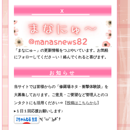
X
「まなにゅ～」の更新情報をつぶやいています。お気軽
にフォローしてくださ～い！絡んでくれると喜びます。
お知らせ
当サイトでは皆様からの「修羅場ネタ・衝撃体験談」を
大募集しております。ご意見・ご要望など管理人とのコ
ンタクトにも活用ください⇒
【
投稿はこちらから
】
▸１日１回応援お願いします♪
٩( ''ω'' )وﾎﾟﾁ