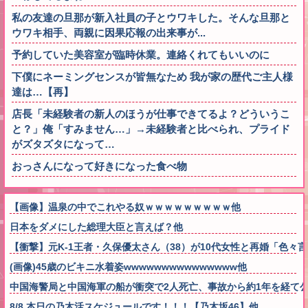
私の友達の旦那が新入社員の子とウワキした。そんな旦那と
ウワキ相手、両親に因果応報の出来事が...
予約していた美容室が臨時休業。連絡くれてもいいのに
下僕にネーミングセンスが皆無なため 我が家の歴代ご主人様
達は…【再】
店長「未経験者の新人のほうが仕事できてるよ？どういうこ
と？」俺「すみません…」→未経験者と比べられ、プライド
がズタズタになって…
おっさんになって好きになった食べ物
【画像】温泉の中でこれやる奴ｗｗｗｗｗｗｗｗｗ他
日本をダメにした総理大臣と言えば？他
【衝撃】元K-1王者・久保優太さん（38）が10代女性と再婚「色
(画像)45歳のビキニ水着姿wwwwwwwwwwwwwww他
中国海警局と中国海軍の船が衝突で2人死亡、事故から約1年を経て
8/8 本日の乃木活スケジュールです！！！【乃木坂46】他