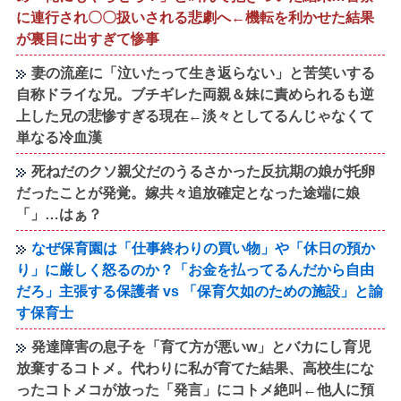
に連行され〇〇扱いされる悲劇へ←機転を利かせた結果
が裏目に出すぎて惨事
妻の流産に「泣いたって生き返らない」と苦笑いする
自称ドライな兄。ブチギレた両親＆妹に責められるも逆
上した兄の悲惨すぎる現在←淡々としてるんじゃなくて
単なる冷血漢
死ねだのクソ親父だのうるさかった反抗期の娘が托卵
だったことが発覚。嫁共々追放確定となった途端に娘
「」…はぁ？
なぜ保育園は「仕事終わりの買い物」や「休日の預か
り」に厳しく怒るのか？「お金を払ってるんだから自由
だろ」主張する保護者 vs 「保育欠如のための施設」と諭
す保育士
発達障害の息子を「育て方が悪いw」とバカにし育児
放棄するコトメ。代わりに私が育てた結果、高校生にな
ったコトメコが放った「発言」にコトメ絶叫←他人に預