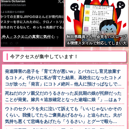
も
外人、スクエニの真実に気付く
秋田県職員さん、会見をバスローブ
＆喫煙スタイルで対応してしまい大
炎上ｗ
今アクセスが集中しています！
発達障害の息子を「育て方が悪いw」とバカにし育児放棄す
るコトメ。代わりに私が育てた結果、高校生になったコトメ
コが放った「発言」にコトメ絶叫←他人に預けっぱなしで…
死ねだのクソ親父だのうるさかった反抗期の娘が托卵だった
ことが発覚。嫁共々追放確定となった途端に娘「」…はぁ？
ウトのセクハラを夫に泣いて訴えても「いいじゃないかその
くらい。我慢してたらご褒美あげるから」と迫られた。夫が
気持ち悪くて悲鳴をあげたら「うるさい」とグーで殴ら…