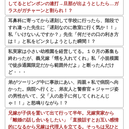
してるとピンポンの連打→旦那が出ようとしたら…ガ
ラスがガチャーンと割られ！？
耳鼻科に寄ってから遅刻して学校に行ったら、階段で
すれ違った先生に「遅刻なのに教室に行く気か！！」
私「いけないんですか？」先生「何だその口の利き方
は！」と私をビンタしようとした瞬間！？
私実家は小さい幼稚園を経営してる。１０月の募集も
終わったが、義兄嫁「甥を入れてくれ」私「小規模園
で徒歩通園限定だから範囲外だよ」と断ったんだけ
ど・・・
弟がツーリング中に事故にあい、両親＋私で病院へ向
かった。病院へ行くと、弟友人と警察官＋ジャージ姿
の男性がいて、父「人の息子に何してくれとんじ
ゃ！！」と怒鳴りながら！？
兄嫁が子供を置いて出て行って半年。兄嫁実家から
「離婚の話し合いをしたい」「直接話すとお互い感情
的になるから兄嫁は代理人を立てる。そっちは兄ひと