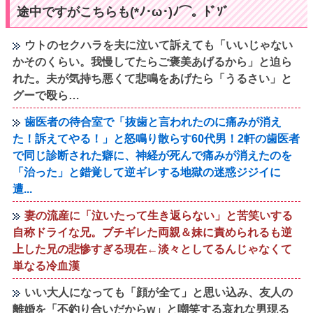
途中ですがこちらも(*ﾉ･ω･)ﾉ⌒。ﾄﾞｿﾞ
ウトのセクハラを夫に泣いて訴えても「いいじゃない
かそのくらい。我慢してたらご褒美あげるから」と迫ら
れた。夫が気持ち悪くて悲鳴をあげたら「うるさい」と
グーで殴ら…
歯医者の待合室で「抜歯と言われたのに痛みが消え
た！訴えてやる！」と怒鳴り散らす60代男！2軒の歯医者
で同じ診断された癖に、神経が死んで痛みが消えたのを
「治った」と錯覚して逆ギレする地獄の迷惑ジジイに
遭...
妻の流産に「泣いたって生き返らない」と苦笑いする
自称ドライな兄。ブチギレた両親＆妹に責められるも逆
上した兄の悲惨すぎる現在←淡々としてるんじゃなくて
単なる冷血漢
いい大人になっても「顔が全て」と思い込み、友人の
離婚を「不釣り合いだからw」と嘲笑する哀れな男現る