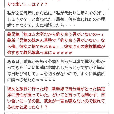
りで来い」←は？？？
私が２回流産したら姑に「私が代わりに産んであげま
しょうか？」と言われた→最初、何を言われたのか理
解できなくて、夫に相談したら・・・
義兄嫁「妹は△大卒だから釣り合う男がいないの～」
義弟「兄嫁の妹さん基準で「釣り合う男がいない」な
ら俺、彼女に捨てられるｗ」→彼女さんの家族構成が
強すぎて義兄嫁真っ赤にｗｗｗｗｗ
ある日、弟嫁から怒り心頭と言った口調で電話が掛か
ってきた「いい加減に弟離れしたらどうですか？毎日
毎日呼び出して」→心辺りがないので、すぐに興信所
に調べさせたらｗｗｗｗｗ
彼女と旅行に行った時、新幹線で自分達がとった指定
席に男性が座っていた。どいてと言っても聞かず、言
い合いに→その後、彼女が一言も喋らないので疲れて
るのかと思ったら！？