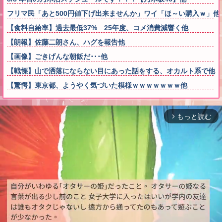
フリマ民「あと500円値下げ出来ませんか」ワイ「ほ～い購入ｗ」他
【食料自給率】過去最低37% 25年度、コメ消費減響く他
【朗報】佐藤二朗さん、ハグを報告他
【画像】ごきげんな朝飯だ･･･他
【戦慄】山で洒落にならない目にあった話をする、オカルト系で他
【驚愕】東京都、ようやく気づいた模様ｗｗｗｗｗｗｗ他
もっと読む
arrow_forward_ios