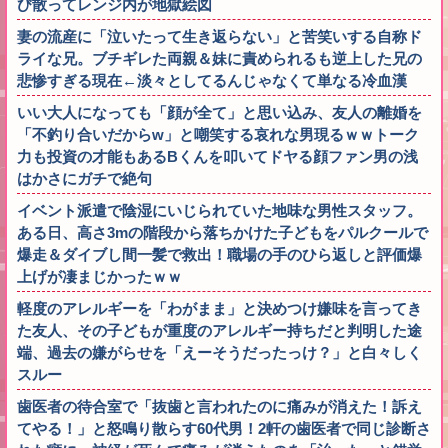
び散ってレンジ内が地獄絵図
妻の流産に「泣いたって生き返らない」と苦笑いする自称ド
ライな兄。ブチギレた両親＆妹に責められるも逆上した兄の
悲惨すぎる現在←淡々としてるんじゃなくて単なる冷血漢
いい大人になっても「顔が全て」と思い込み、友人の離婚を
「不釣り合いだからw」と嘲笑する哀れな男現るｗｗトーク
力も投資の才能もあるBくんを叩いてドヤる顔ファン男の浅
はかさにガチで絶句
イベント派遣で陰湿にいじられていた地味な男性スタッフ。
ある日、高さ3mの階段から落ちかけた子どもをパルクールで
爆走＆ダイブし間一髪で救出！職場の手のひら返しと評価爆
上げが凄まじかったｗｗ
軽度のアレルギーを「わがまま」と決めつけ嫌味を言ってき
た友人、その子どもが重度のアレルギー持ちだと判明した途
端、過去の嫌がらせを「えーそうだったっけ？」と白々しく
スルー
歯医者の待合室で「抜歯と言われたのに痛みが消えた！訴え
てやる！」と怒鳴り散らす60代男！2軒の歯医者で同じ診断さ