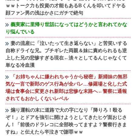
ｗｗトーク力も投資の才能もあるBくんを叩いてドヤる
顔ファン男の浅はかさにガチで絶句
義実家に里帰り世話になってはどうかと言われてかな
り悩んでいる
妻の流産に「泣いたって生き返らない」と苦笑いする
自称ドライな兄。ブチギレた両親＆妹に責められるも逆
上した兄の悲惨すぎる現在←淡々としてるんじゃなくて
単なる冷血漢
「お姉ちゃんに嫌われちゃうから秘密」新婦妹の無邪
気な一言で新郎のゲス行為が全バレ…修羅場と化した式
場は食事会に変更され新郎は悲惨な末路へ←警察に通報
されてもおかしくないレベル
煽り運転の末に道路で大の字になり「降りろ！殴る
ぞ！」とドアを強引に開けようとしてきたヒゲ面おじさ
ん！「前後のドラレコに全部映ってますよ？警察行きま
すね」と伝えたら半泣きで謝罪ｗｗ