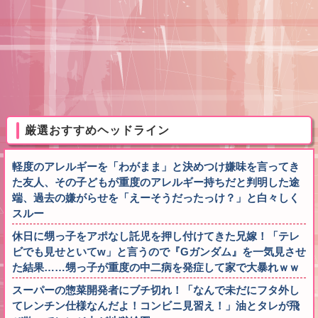
厳選おすすめヘッドライン
軽度のアレルギーを「わがまま」と決めつけ嫌味を言ってき
た友人、その子どもが重度のアレルギー持ちだと判明した途
端、過去の嫌がらせを「えーそうだったっけ？」と白々しく
スルー
休日に甥っ子をアポなし託児を押し付けてきた兄嫁！「テレ
ビでも見せといてw」と言うので『Gガンダム』を一気見させ
た結果……甥っ子が重度の中二病を発症して家で大暴れｗｗ
スーパーの惣菜開発者にブチ切れ！「なんで未だにフタ外し
てレンチン仕様なんだよ！コンビニ見習え！」油とタレが飛