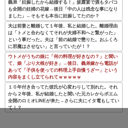
義弟「妊娠したから結婚する！」披露宴で酒もタバコ
も全開の妊婦の花嫁→後日「中の人は残念な事になり
ました」←そもそも本当に妊娠してたのか？
夫は前妻と離婚して１年後、私と結婚した。離婚理由
は「トメと合わなくてそれが夫婦不和へと繋がった」
という事だった。夫は「前の結婚で懲りた。おふくろ
に邪魔はさせない」と言っていたが！？
ウトメがうちの娘に「何の料理が好きなの？」と聞い
て、娘「ぶり大根が好き」→後日、義弟嫁から電話が
あって「子供を使っての料理上手自慢うざー」という
内容をまくし立てられてｗｗｗｗｗ
１０年付き合ってた彼氏が心変わりして別れた。それ
から２年後、私が結婚したと聞いた元カレからポエム
全開のロミオLINEが来た→さらに夫にイタ電もしてい
て！？