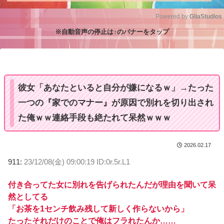
Powered by 
GliaStudios
※自動音声の停止は↑のバナーをタップ
M
u
t
e
彼女「あなたといると自分が嫌になるｗ」→たった
一つの『家でのマナー』が原因で別れを切り出され
た俺ｗｗ連絡手段も絶たれて呆然ｗｗｗ
2026.02.17
911:
23/12/08(金) 09:00:19 ID:0r.5r.L1
付き合ってた女に別れを告げられたんだが理由を聞いて呆
然としてる
「お茶を1センチ飲み残して新しく作らないから」
たったそれだけのことで俺はフラれたんか……