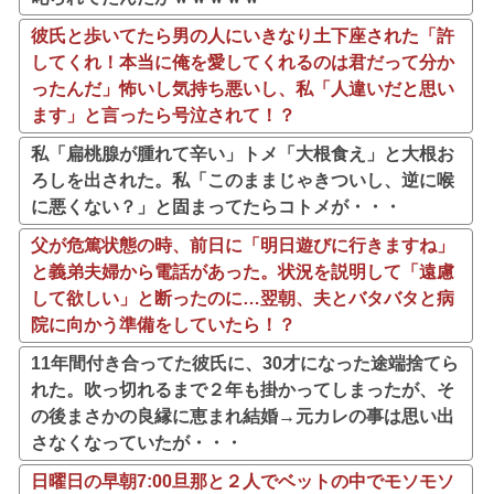
彼氏と歩いてたら男の人にいきなり土下座された「許
してくれ！本当に俺を愛してくれるのは君だって分か
ったんだ」怖いし気持ち悪いし、私「人違いだと思い
ます」と言ったら号泣されて！？
私「扁桃腺が腫れて辛い」トメ「大根食え」と大根お
ろしを出された。私「このままじゃきついし、逆に喉
に悪くない？」と固まってたらコトメが・・・
父が危篤状態の時、前日に「明日遊びに行きますね」
と義弟夫婦から電話があった。状況を説明して「遠慮
して欲しい」と断ったのに…翌朝、夫とバタバタと病
院に向かう準備をしていたら！？
11年間付き合ってた彼氏に、30才になった途端捨てら
れた。吹っ切れるまで２年も掛かってしまったが、そ
の後まさかの良縁に恵まれ結婚→元カレの事は思い出
さなくなっていたが・・・
日曜日の早朝7:00旦那と２人でベットの中でモソモソ