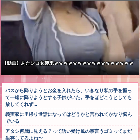
はSnow Manに竹田恒泰が入るようなもの」
【動画】あたシコ女襲来ｗｗｗｗｗｗｗｗｗｗｗｗｗｗｗｗｗ
バスから降りようとお金を入れたら、いきなり私の手を握っ
て一緒に降りようとする子供がいた。手をほどこうとしても
放してくれず...
義実家に里帰り世話になってはどうかと言われてかなり悩ん
でいる
アタシ何歳に見える？って誘い受け風の事言うゴミってまだ
生存してるよね〜