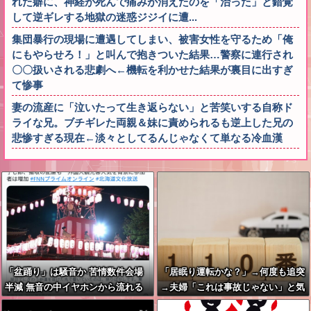
れた癖に、神経が死んで痛みが消えたのを「治った」と錯覚
して逆ギレする地獄の迷惑ジジイに遭...
集団暴行の現場に遭遇してしまい、被害女性を守るため「俺
にもやらせろ！」と叫んで抱きついた結果…警察に連行され
〇〇扱いされる悲劇へ←機転を利かせた結果が裏目に出すぎ
て惨事
妻の流産に「泣いたって生き返らない」と苦笑いする自称ド
ライな兄。ブチギレた両親＆妹に責められるも逆上した兄の
悲惨すぎる現在←淡々としてるんじゃなくて単なる冷血漢
「盆踊り」は騒音か 苦情数件会場
「居眠り運転かな？」→何度も追突
半減 無音の中イヤホンから流れる
→夫婦「これは事故じゃない」と気
曲に合わせ踊るサイレント盆ダンス
付く…