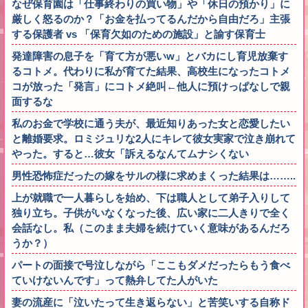
なぜ保育園は「仕事終わりの買い物」や「休日の預かり」に
厳しく怒るのか？「お金を払ってるんだから自由だろ」主張
する保護者 vs 「保育欠如のための施設」と諭す保育士
発達障害の息子を「育て方が悪いw」とバカにし育児放棄す
るコトメ。代わりに私が育てた結果、高校生になったコトメ
コが放った「発言」にコトメ絶叫←他人に預けっぱなしで親
面するな
私のお金で学校に通う夫が、最近知りあった女と恋愛したい
と離婚要求。ロミジュリな2人にキレて彼女実家で泣き崩れて
やった。すると…彼女「訴えるなんてムナシくない
男性恐怖症だったの嫁をサルの様に求めまくった結果は……..
上が就職で一人暮らしを始め、下は職人として弟子入りして
独り立ち。子供がいなくなった後、広い家に二人きりで全く
会話なし。私（このまま夫婦を続けていく意味があるんだろ
うか？）
パートの面接で号泣しながら「ここもダメだったらもう食べ
ていけないんです」って熱弁してた人がいた
妻の流産に「泣いたって生き返らない」と苦笑いする自称ド