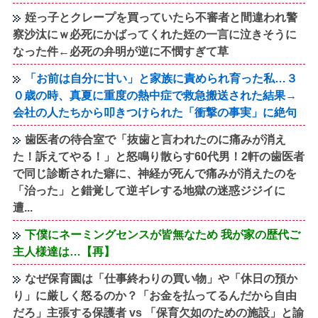
姪っ子とクレープを買っていたら不審者と間違われ警
察沙汰にｗ必死にかばってくれた姪の一言に泣きそうに
なった件←必死の弁明が逆に不憫すぎて草
「お前は自分に甘い」と家族に責められ育った私…３
０歳の時、真夏に重度の熱中症で救急搬送された結果→
会社の人たちから叩きつけられた「衝撃の事実」に絶句
歯医者の待合室で「抜歯と言われたのに痛みが消え
た！訴えてやる！」と怒鳴り散らす60代男！2軒の歯医者
で同じ診断された癖に、神経が死んで痛みが消えたのを
「治った」と錯覚して逆ギレする地獄の迷惑ジジイに
遭...
下僕にネーミングセンスが皆無なため 我が家の歴代ご
主人様達は…【再】
なぜ保育園は「仕事終わりの買い物」や「休日の預か
り」に厳しく怒るのか？「お金を払ってるんだから自由
だろ」主張する保護者 vs 「保育欠如のための施設」と諭