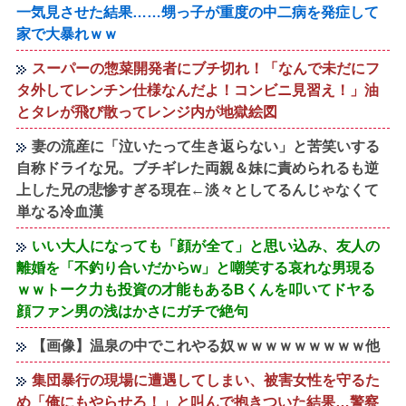
一気見させた結果……甥っ子が重度の中二病を発症して
家で大暴れｗｗ
スーパーの惣菜開発者にブチ切れ！「なんで未だにフ
タ外してレンチン仕様なんだよ！コンビニ見習え！」油
とタレが飛び散ってレンジ内が地獄絵図
妻の流産に「泣いたって生き返らない」と苦笑いする
自称ドライな兄。ブチギレた両親＆妹に責められるも逆
上した兄の悲惨すぎる現在←淡々としてるんじゃなくて
単なる冷血漢
いい大人になっても「顔が全て」と思い込み、友人の
離婚を「不釣り合いだからw」と嘲笑する哀れな男現る
ｗｗトーク力も投資の才能もあるBくんを叩いてドヤる
顔ファン男の浅はかさにガチで絶句
【画像】温泉の中でこれやる奴ｗｗｗｗｗｗｗｗｗ他
集団暴行の現場に遭遇してしまい、被害女性を守るた
め「俺にもやらせろ！」と叫んで抱きついた結果…警察