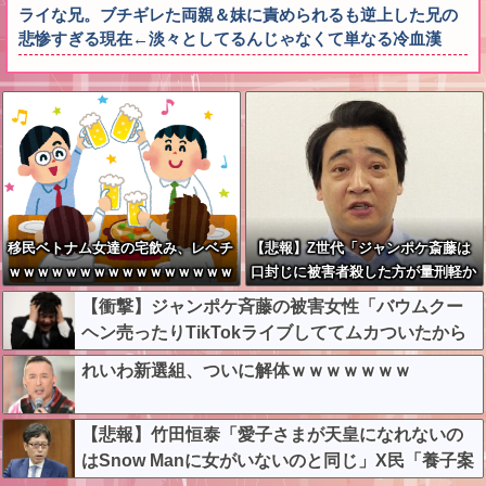
ライな兄。ブチギレた両親＆妹に責められるも逆上した兄の
悲惨すぎる現在←淡々としてるんじゃなくて単なる冷血漢
移民ベトナム女達の宅飲み、レベチ
【悲報】Z世代「ジャンポケ斎藤は
ｗｗｗｗｗｗｗｗｗｗｗｗｗｗｗｗ
口封じに被害者殺した方が量刑軽か
ｗｗｗｗｗｗｗｗ
っただろ????」←1万いいね❤️
【衝撃】ジャンポケ斉藤の被害女性「バウムクー
ヘン売ったりTikTokライブしててムカついたから
示談しなかった」←コレってさ…
れいわ新選組、ついに解体ｗｗｗｗｗｗｗ
【悲報】竹田恒泰「愛子さまが天皇になれないの
はSnow Manに女がいないのと同じ」X民「養子案