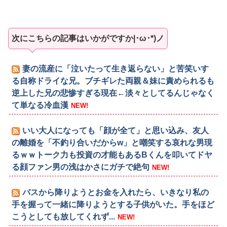
次にこちらの記事はいかがですか|･ω･*)ノ
妻の流産に「泣いたって生き返らない」と苦笑いす
る自称ドライな兄。ブチギレた両親＆妹に責められるも
逆上した兄の悲惨すぎる現在←淡々としてるんじゃなく
て単なる冷血漢
NEW!
いい大人になっても「顔が全て」と思い込み、友人
の離婚を「不釣り合いだからw」と嘲笑する哀れな男現
るｗｗトーク力も投資の才能もあるBくんを叩いてドヤ
る顔ファン男の浅はかさにガチで絶句
NEW!
バスから降りようとお金を入れたら、いきなり私の
手を握って一緒に降りようとする子供がいた。手をほど
こうとしても放してくれず...
NEW!