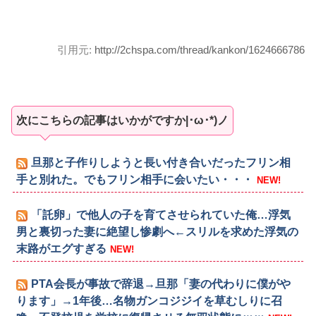
引用元:
http://2chspa.com/thread/kankon/1624666786
次にこちらの記事はいかがですか|･ω･*)ノ
旦那と子作りしようと長い付き合いだったフリン相
手と別れた。でもフリン相手に会いたい・・・
NEW!
「託卵」で他人の子を育てさせられていた俺…浮気
男と裏切った妻に絶望し惨劇へ←スリルを求めた浮気の
末路がエグすぎる
NEW!
PTA会長が事故で辞退→旦那「妻の代わりに僕がや
ります」→1年後…名物ガンコジジイを草むしりに召