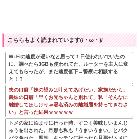
こちらもよく読まれています(/・ω・)/
Wi-Fiの速度が遅いなと思って１日使わないでいたの
に、調べたら3GBも使われてた。ルーターを主人に変
えてもらったが、また速度低下→警察に相談する
と！？
夫の口癖「妹の望みは叶えてあげたい、家族だから」
義妹の口癖「早くお兄ちゃんと別れて」私「そんなに
離婚してほしけりゃ署名済みの離婚届を持ってきなさ
い」と言った結果ｗｗｗｗｗ
トメの家に泊まりに行った時、すごく美味しいまんじ
ゅうを出された。旦那も私も「うまいうまい」とパク
パク食べた。翌朝、キッチンに行ったら旦那がトメに