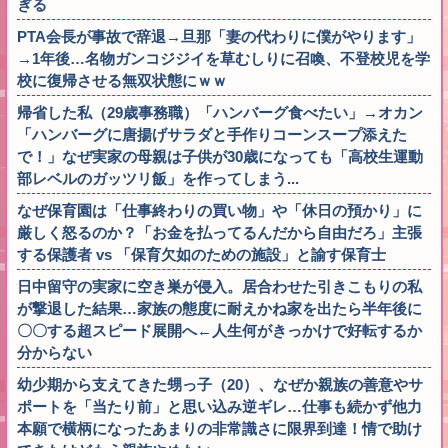
ぎる
PTA会長が事故で辞退→旦那「妻の代わりに僕がやります」
→1年後…名物ガンコジジイを草むしりに召喚、不登校児を学
校に復帰させる無双状態にｗｗ
帰省した私（29歳事務職）「ハンバーグ食べたい」→オカン
「ハンバーグに唐揚げサラダと手作りコーンスープ添えた
で！」なぜ実家の母親は子供が30歳になっても「高校生運動
部レベルのガッツリ飯」を作ってしまう...
なぜ保育園は「仕事終わりの買い物」や「休日の預かり」に
厳しく怒るのか？「お金を払ってるんだから自由だろ」主張
する保護者 vs 「保育欠如のための施設」と諭す保育士
日中留守の実家に空き巣が侵入。居合わせた引きこもりの私
が撃退した結果…家族の態度に耐えかね家を出たら半年後に
〇〇する超スピード展開へ←人生何がきっかけで好転するか
分からない
幼少期から支えてきた甥っ子（20）、なぜか親族の善意やサ
ポートを「当たり前」と思い込み逆ギレ…仕事も続かず他力
本願で横柄になったあまりの非常識さに限界到達！情で助け