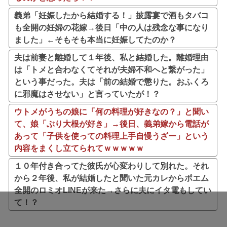
義弟「妊娠したから結婚する！」披露宴で酒もタバコ
も全開の妊婦の花嫁→後日「中の人は残念な事になり
ました」←そもそも本当に妊娠してたのか？
夫は前妻と離婚して１年後、私と結婚した。離婚理由
は「トメと合わなくてそれが夫婦不和へと繋がった」
という事だった。夫は「前の結婚で懲りた。おふくろ
に邪魔はさせない」と言っていたが！？
ウトメがうちの娘に「何の料理が好きなの？」と聞い
て、娘「ぶり大根が好き」→後日、義弟嫁から電話が
あって「子供を使っての料理上手自慢うざー」という
内容をまくし立てられてｗｗｗｗｗ
１０年付き合ってた彼氏が心変わりして別れた。それ
から２年後、私が結婚したと聞いた元カレからポエム
全開のロミオLINEが来た→さらに夫にイタ電もしてい
て！？