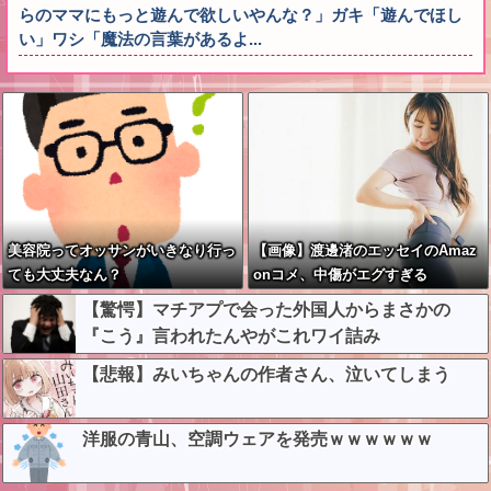
らのママにもっと遊んで欲しいやんな？」ガキ「遊んでほし
い」ワシ「魔法の言葉があるよ...
美容院ってオッサンがいきなり行っ
【画像】渡邊渚のエッセイのAmaz
ても大丈夫なん？
onコメ、中傷がエグすぎる
【驚愕】マチアプで会った外国人からまさかの
『こう』言われたんやがこれワイ詰み
か？？？？？？？
【悲報】みいちゃんの作者さん、泣いてしまう
洋服の青山、空調ウェアを発売ｗｗｗｗｗｗ