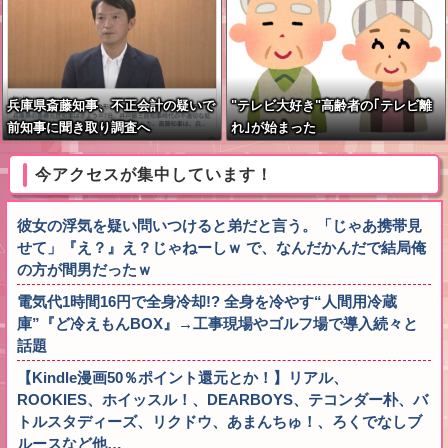
兵庫県斎藤知事、不正会計の疑いで
"テレビ大好き"高齢者の｢テレビ離
前知事に聞き取り調査へ
れ｣が始まった
今アクセスが集中しています！
彼女の浮気を疑い問いつけると弟だと言う。「じゃあ携帯見
せて」『え？』え？じゃねーしｗ で、なんだかんだで結局俺
の方が間男だったｗ
電気代1時間16円で全身冷却!? 全身を冷やす“人間用冷蔵
庫”『ど冷えもんBOX』→工事現場やゴルフ場で導入続々と
話題
【Kindle漫画50％ポイント還元とか！】リアル、
ROOKIES、ホイッスル！、DEARBOYS、テコンダー朴、バ
トルスタディーズ、リクドウ、あまんちゅ！、ろくでなしブ
ルースなど他…