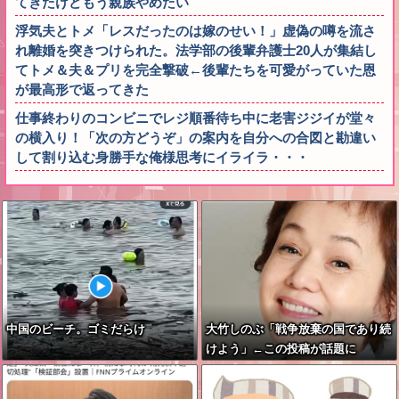
てきたけどもう親族やめたい
浮気夫とトメ「レスだったのは嫁のせい！」虚偽の噂を流さ
れ離婚を突きつけられた。法学部の後輩弁護士20人が集結し
てトメ＆夫＆プリを完全撃破←後輩たちを可愛がっていた恩
が最高形で返ってきた
仕事終わりのコンビニでレジ順番待ち中に老害ジジイが堂々
の横入り！「次の方どうぞ」の案内を自分への合図と勘違い
して割り込む身勝手な俺様思考にイライラ・・・
中国のビーチ。ゴミだらけ
大竹しのぶ「戦争放棄の国であり続
けよう」←この投稿が話題に