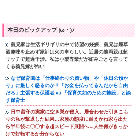
本日のピックアップ |ω・)ﾉ
義兄家は生活ギリギリの中で待望の妊娠、義兄は煙草
酒趣味を止めず家計は火の車らしい。近居の義両親は超
リッチで超過干渉。私は小梨専業だが妬みごとを言って
くる義兄嫁が怖い
なぜ保育園は「仕事終わりの買い物」や「休日の預か
り」に厳しく怒るのか？「お金を払ってるんだから自由
だろ」主張する保護者 vs 「保育欠如のための施設」と諭
す保育士
日中留守の実家に空き巣が侵入。居合わせた引きこも
りの私が撃退した結果…家族の態度に耐えかね家を出た
ら半年後に〇〇する超スピード展開へ←人生何がきっか
けで好転するか分からない