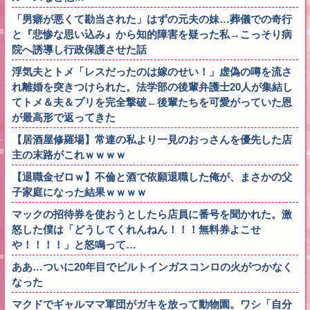
「男癖が悪くて勘当された」はずの元夫の妹…葬儀での奇行
と『悲惨な思い込み』から知的障害を疑った私→こっそり病
院へ誘導し行政保護させた話
浮気夫とトメ「レスだったのは嫁のせい！」虚偽の噂を流さ
れ離婚を突きつけられた。法学部の後輩弁護士20人が集結し
てトメ＆夫＆プリを完全撃破←後輩たちを可愛がっていた恩
が最高形で返ってきた
【居酒屋修羅場】常連の私より一見のおっさんを優先した店
主の末路がこれｗｗｗｗ
【退職金ゼロｗ】不倫と酒で依願退職した俺が、まさかの父
子家庭になった結果ｗｗｗｗ
マックの招待券を使おうとしたら店員に番号を聞かれた。激
怒した僕は「どうしてくれんねん！！！無料券よこせ
や！！！！」と怒鳴って…
ああ…ついに20年目でビルトインガスコンロの火がつかなく
なった
マクドでギャルママ軍団がガキを放って動物園。ワシ「自分