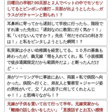
日曜日の早朝7:00旦那と２人でベットの中でモソモソ
してるとピンポンの連打→旦那が出ようとしたら…ガ
ラスがガチャーンと割られ！？
耳鼻科に寄ってから遅刻して学校に行ったら、階段で
すれ違った先生に「遅刻なのに教室に行く気か！！」
私「いけないんですか？」先生「何だその口の利き方
は！」と私をビンタしようとした瞬間！？
私実家は小さい幼稚園を経営してる。１０月の募集も
終わったが、義兄嫁「甥を入れてくれ」私「小規模園
で徒歩通園限定だから範囲外だよ」と断ったんだけ
ど・・・
弟がツーリング中に事故にあい、両親＋私で病院へ向
かった。病院へ行くと、弟友人と警察官＋ジャージ姿
の男性がいて、父「人の息子に何してくれとんじ
ゃ！！」と怒鳴りながら！？
兄嫁が子供を置いて出て行って半年。兄嫁実家から
「離婚の話し合いをしたい」「直接話すとお互い感情