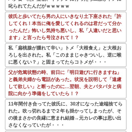
叱られてたんだがｗｗｗｗｗ
彼氏と歩いてたら男の人にいきなり土下座された「許
してくれ！本当に俺を愛してくれるのは君だって分か
ったんだ」怖いし気持ち悪いし、私「人違いだと思い
ます」と言ったら号泣されて！？
私「扁桃腺が腫れて辛い」トメ「大根食え」と大根お
ろしを出された。私「このままじゃきついし、逆に喉
に悪くない？」と固まってたらコトメが・・・
父が危篤状態の時、前日に「明日遊びに行きますね」
と義弟夫婦から電話があった。状況を説明して「遠慮
して欲しい」と断ったのに…翌朝、夫とバタバタと病
院に向かう準備をしていたら！？
11年間付き合ってた彼氏に、30才になった途端捨てら
れた。吹っ切れるまで２年も掛かってしまったが、そ
の後まさかの良縁に恵まれ結婚→元カレの事は思い出
さなくなっていたが・・・