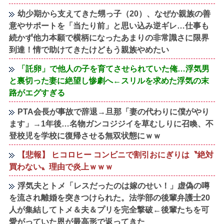
幼少期から支えてきた甥っ子（20）、なぜか親族の善
意やサポートを「当たり前」と思い込み逆ギレ…仕事も
続かず他力本願で横柄になったあまりの非常識さに限界
到達！情で助けてきたけどもう親族やめたい
「託卵」で他人の子を育てさせられていた俺…浮気男
と裏切った妻に絶望し惨劇へ←スリルを求めた浮気の末
路がエグすぎる
PTA会長が事故で辞退→旦那「妻の代わりに僕がやり
ます」→1年後…名物ガンコジジイを草むしりに召喚、不
登校児を学校に復帰させる無双状態にｗｗ
【悲報】 ヒコロヒー コンビニで割引おにぎりは〝絶対
買わない〟理由で炎上ｗｗｗ
浮気夫とトメ「レスだったのは嫁のせい！」虚偽の噂
を流され離婚を突きつけられた。法学部の後輩弁護士20
人が集結してトメ＆夫＆プリを完全撃破←後輩たちを可
愛がっていた恩が最高形で返ってきた