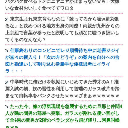
バクバク食べるトメにニヤニヤが止まらないｗｗ←大嫌
いな食材おいしく食べててワロタ
東京生まれ東京育ちなのに「訛ってるから嘘w見栄張
るな」と決めつける地方出身の同僚！両親が九州からの
上京組で言葉が移ったと説明しても頑なに嘘つき扱いし
てくるのなんなん？
仕事終わりのコンビニでレジ順番待ち中に老害ジジイ
が堂々の横入り！「次の方どうぞ」の案内を自分への合
図と勘違いして割り込む身勝手な俺様思考にイライ
ラ・・・
中学時代に俺だけを執拗にいじめてきた秀才のA！推
薦入試の朝、奴の習性を利用して道端のガラス破片を踏
ませて自転車をパンクさせたｗｗｗざまぁｗｗｗｗｗｗ
たった今、嫁の浮気現場を急襲するために旦那と仲間4
人が隣の間男の部屋へ突撃。ガラスが割れる凄い音がし
て全ﾈ果の間男が2階のベランダから飛び降り…阿鼻叫喚
ｗｗｗ