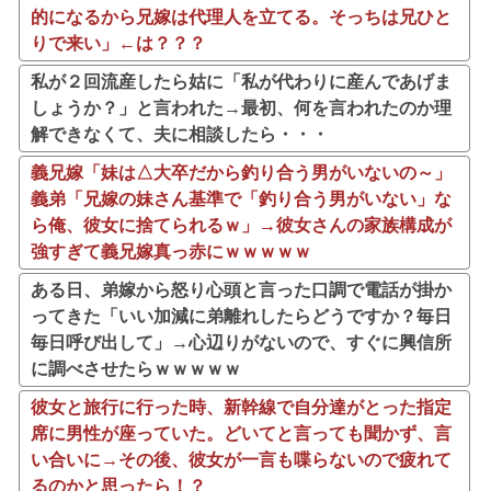
的になるから兄嫁は代理人を立てる。そっちは兄ひと
りで来い」←は？？？
私が２回流産したら姑に「私が代わりに産んであげま
しょうか？」と言われた→最初、何を言われたのか理
解できなくて、夫に相談したら・・・
義兄嫁「妹は△大卒だから釣り合う男がいないの～」
義弟「兄嫁の妹さん基準で「釣り合う男がいない」な
ら俺、彼女に捨てられるｗ」→彼女さんの家族構成が
強すぎて義兄嫁真っ赤にｗｗｗｗｗ
ある日、弟嫁から怒り心頭と言った口調で電話が掛か
ってきた「いい加減に弟離れしたらどうですか？毎日
毎日呼び出して」→心辺りがないので、すぐに興信所
に調べさせたらｗｗｗｗｗ
彼女と旅行に行った時、新幹線で自分達がとった指定
席に男性が座っていた。どいてと言っても聞かず、言
い合いに→その後、彼女が一言も喋らないので疲れて
るのかと思ったら！？