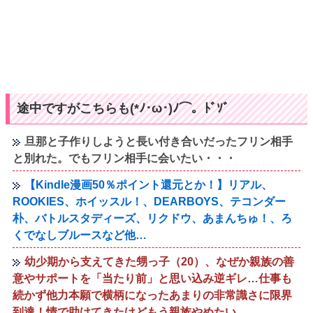
途中ですがこちらも(*ﾉ･ω･)ﾉ⌒。ﾄﾞｿﾞ
旦那と子作りしようと長い付き合いだったフリン相手
と別れた。でもフリン相手に会いたい・・・
【Kindle漫画50％ポイント還元とか！】リアル、
ROOKIES、ホイッスル！、DEARBOYS、テコンダー
朴、バトルスタディーズ、リクドウ、あまんちゅ！、ろ
くでなしブルースなど他…
幼少期から支えてきた甥っ子（20）、なぜか親族の善
意やサポートを「当たり前」と思い込み逆ギレ…仕事も
続かず他力本願で横柄になったあまりの非常識さに限界
到達！情で助けてきたけどもう親族やめたい