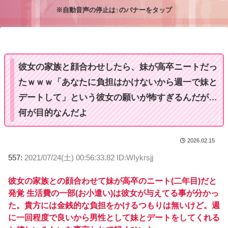
※自動音声の停止は↑のバナーをタップ
M
u
t
e
彼女の家族と顔合わせしたら、妹が高卒ニートだっ
たｗｗｗ「あなたに負担はかけないから週一で妹と
デートして」という彼女の願いが怖すぎるんだが…
何が目的なんだよ
2026.02.15
557:
2021/07/24(土) 00:56:33.82 ID:WIykrsjj
彼女の家族との顔合わせて妹が高卒のニート(二年目)だと
発覚 生活費の一部(お小遣い)は彼女が与えてる事が分かっ
た。貴方には金銭的な負担をかけるつもりは無いけど。週
に一回程度で良いから男性として妹とデートをしてくれる