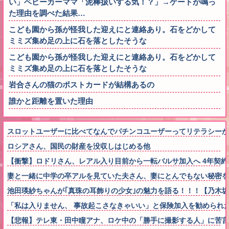
い」ベビーカーママ「泥棒扱いする気！？」→ゲートが鳴っ
た理由を調べた結果…
こども園から孫が怪我した迎えにと連絡あり。石をどかして
ミミズ集め足の上に石を落としたそうな
こども園から孫が怪我した迎えにと連絡あり。石をどかして
ミミズ集め足の上に石を落としたそうな
岩合さんの猫のポストカードが結構あるの
誰かと距離を置いた理由
スロットユーザーに比べてなんでパチンコユーザーってリテラシーが
ロシアさん、国民の財産を没収しはじめる他
【衝撃】ロドリさん、レアル入り目前から一転バルサ加入へ 4年契約
妻と一緒に中学の卒アルを見ていた夫さん、妻にとんでもない秘密を
池田瑛紗ちゃんが｢真珠の耳飾りの少女｣の魅力を語る！！！【乃木坂
「私は入りません、 事故起こさなきゃいい」と保険加入を勧められ
【悲報】テレ東・田中瞳アナ、ロケ中の「勝手に撮影する人」に苦言