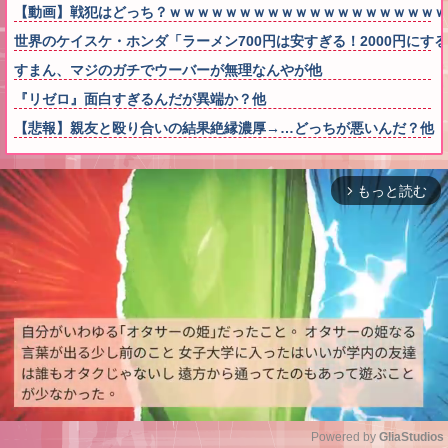
【動画】戦犯はどっち？ｗｗｗｗｗｗｗｗｗｗｗｗｗｗｗｗｗｗｗｗ
世界のケイスケ・ホンダ「ラーメン700円は安すぎる！2000円にす
すまん、マジのガチでウーバーが無理なんやが他
『リゼロ』面白すぎるんだが異端か？他
【悲報】親友と殴り合いの結果絶縁濃厚→…どっちが悪いんだ？他
もっと読む
arrow_forward_ios
Powered by 
GliaStudios