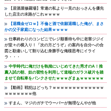
【居酒屋修羅場】常連の私より一見のおっさんを優先
した店主の末路がこれｗｗｗｗ
【退職金ゼロｗ】不倫と酒で依願退職した俺が、まさ
かの父子家庭になった結果ｗｗｗｗ
仕事終わりのコンビニでレジ順番待ち中に老害ジジイ
が堂々の横入り！「次の方どうぞ」の案内を自分への合
図と勘違いして割り込む身勝手な俺様思考にイライ
ラ・・・
中学時代に俺だけを執拗にいじめてきた秀才のA！推
薦入試の朝、奴の習性を利用して道端のガラス破片を踏
ませて自転車をパンクさせたｗｗｗざまぁｗｗｗｗｗｗ
【動画】戦犯はどっち？ｗｗｗｗｗｗｗｗｗｗｗｗｗ
ｗｗｗｗｗｗｗ他
すまん、マジのガチでウーバーが無理なんやが他