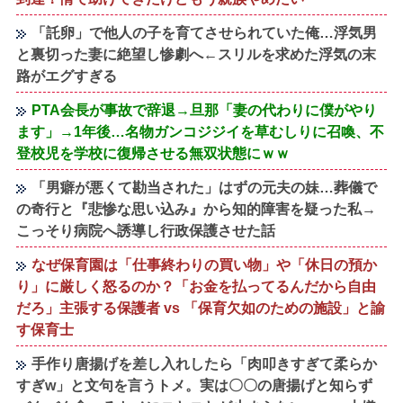
「託卵」で他人の子を育てさせられていた俺…浮気男
と裏切った妻に絶望し惨劇へ←スリルを求めた浮気の末
路がエグすぎる
PTA会長が事故で辞退→旦那「妻の代わりに僕がやり
ます」→1年後…名物ガンコジジイを草むしりに召喚、不
登校児を学校に復帰させる無双状態にｗｗ
「男癖が悪くて勘当された」はずの元夫の妹…葬儀で
の奇行と『悲惨な思い込み』から知的障害を疑った私→
こっそり病院へ誘導し行政保護させた話
なぜ保育園は「仕事終わりの買い物」や「休日の預か
り」に厳しく怒るのか？「お金を払ってるんだから自由
だろ」主張する保護者 vs 「保育欠如のための施設」と諭
す保育士
手作り唐揚げを差し入れしたら「肉叩きすぎて柔らか
すぎw」と文句を言うトメ。実は〇〇の唐揚げと知らず