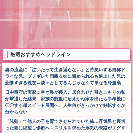
厳選おすすめヘッドライン
妻の流産に「泣いたって生き返らない」と苦笑いする自称ド
ライな兄。ブチギレた両親＆妹に責められるも逆上した兄の
悲惨すぎる現在←淡々としてるんじゃなくて単なる冷血漢
日中留守の実家に空き巣が侵入。居合わせた引きこもりの私
が撃退した結果…家族の態度に耐えかね家を出たら半年後に
〇〇する超スピード展開へ←人生何がきっかけで好転するか
分からない
「託卵」で他人の子を育てさせられていた俺…浮気男と裏切
った妻に絶望し惨劇へ←スリルを求めた浮気の末路がエグす