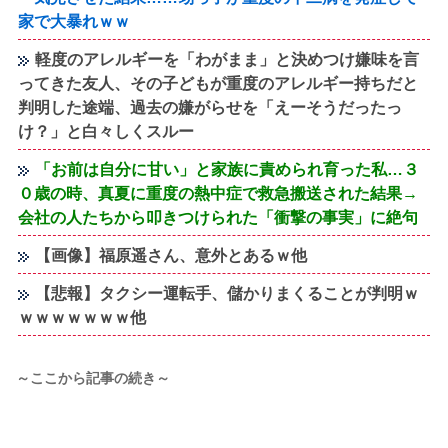
家で大暴れｗｗ
軽度のアレルギーを「わがまま」と決めつけ嫌味を言
ってきた友人、その子どもが重度のアレルギー持ちだと
判明した途端、過去の嫌がらせを「えーそうだったっ
け？」と白々しくスルー
「お前は自分に甘い」と家族に責められ育った私…３
０歳の時、真夏に重度の熱中症で救急搬送された結果→
会社の人たちから叩きつけられた「衝撃の事実」に絶句
【画像】福原遥さん、意外とあるｗ他
【悲報】タクシー運転手、儲かりまくることが判明ｗ
ｗｗｗｗｗｗｗ他
～ここから記事の続き～