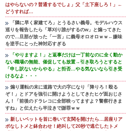
はやらないの？普通するでしょ」父「土下座しろ！」←
どうすれば…
「隣に早く家建てろ」とうるさい義母。モデルハウス
巡りを報告したら「草刈り誰がするのw」と煽ってきた
ので…旦那が放った「一言」に義母オロオロｗｗ←嫌味
を逆手にとった神対応すぎる
「やりますよ！」と返事だけは一丁前なのに全く動か
ない職場の無能、催促しても放置→引き取ろうとすると
「申し訳ないからやる」と拒否…やる気ないなら引き受
けるなよ・・・
煽り運転の末に道路で大の字になり「降りろ！殴る
ぞ！」とドアを強引に開けようとしてきたヒゲ面おじさ
ん！「前後のドラレコに全部映ってますよ？警察行きま
すね」と伝えたら半泣きで謝罪ｗｗ
新しいペットを首に巻いて玄関を開けたら…居座りア
ポなしトメと鉢合わせ！絶叫して20秒で逃亡したトメ