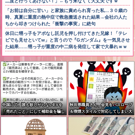
二度と行ってあげない！」←もう来なくて大丈夫ですｗ
「お前は自分に甘い」と家族に責められ育った私…３０歳の
時、真夏に重度の熱中症で救急搬送された結果→会社の人た
ちから叩きつけられた「衝撃の事実」に絶句
休日に甥っ子をアポなし託児を押し付けてきた兄嫁！「テレ
ビでも見せといてw」と言うので『Gガンダム』を一気見させ
た結果……甥っ子が重度の中二病を発症して家で大暴れｗｗ
中国にて、誰も欲しがらないEVを
秋田県職員さん、会見をバスローブ
「売れたこと」にして補助金を騙し
＆喫煙スタイルで対応してしまい大
取る事案が横行。販売実績水増し
炎上ｗ