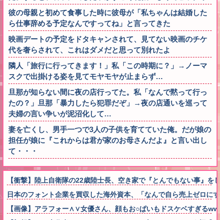
彼の母親と初めて食事した時に彼母が「私ちゃんは結婚した
ら仕事辞める予定なんですってね」と言ってきた
映画デートの予定をドタキャンされて、見てない映画のチケ
代を奢らされて、これはダメだと思って別れたよ
隣人「旅行に行ってきます！」私「この時期に？」→ノーマ
スクで出掛ける姿を見てモヤモヤが止まらず…
旦那が知らない間に夜の店行ってた。私「なんで黙って行っ
たの？」旦那「暴力したら犯罪だぞ」→夜の店通いを巡って
夫婦の言い争いが泥沼化して…
妻を亡くし、男手一つで3人の子供を育てていた俺。だが娘の
担任が娘に『これからは君が家のお母さんだよ』と言い出し
て・・・
【衝撃】陸上自衛隊の22歳陸士長、空き家で『とんでもない事』を
日本のフォント企業を買収した海外資本、「なんで自ら売上ゼロにす
【画像】アラフォー∧∨女優さん、顔もお○ぱいもドスケベすぎるww