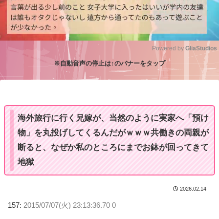
Powered by 
GliaStudios
※自動音声の停止は↑のバナーをタップ
M
u
t
e
海外旅行に行く兄嫁が、当然のように実家へ「預け
物」を丸投げしてくるんだがｗｗｗ共働きの両親が
断ると、なぜか私のところにまでお鉢が回ってきて
地獄
2026.02.14
157:
2015/07/07(火) 23:13:36.70 0