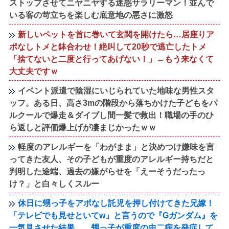
ストップさせてニヤニヤする迷惑サラリーマン！並んで
いる客の苛立ちを楽しむ底意地の悪さに激怒
新しいペットを首に巻いて玄関を開けたら…居座りア
ポなしトメと鉢合わせ！絶叫して20秒で逃亡したトメ
「捨てないと二度と行ってあげない！」←もう来なくて
大丈夫ですｗ
イベント派遣で陰湿にいじられていた地味な男性スタ
ッフ。ある日、高さ3mの階段から落ちかけた子どもをパ
ルクールで爆走＆ダイブし間一髪で救出！職場の手のひ
ら返しと評価爆上げが凄まじかったｗｗ
軽度のアレルギーを「わがまま」と決めつけ嫌味を言
ってきた友人、その子どもが重度のアレルギー持ちだと
判明した途端、過去の嫌がらせを「えーそうだったっ
け？」と白々しくスルー
休日に甥っ子をアポなし託児を押し付けてきた兄嫁！
「テレビでも見せといてw」と言うので『Gガンダム』を
一気見させた結果……甥っ子が重度の中二病を発症して