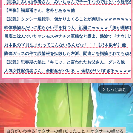
【朗報】みい山作者さん、みいちゃんでチー牛なのではという疑惑が
【画像】福原遥さん、意外とあるｗ他
【悲報】タクシー運転手、儲かりまくることが判明ｗｗｗｗｗｗｗｗ
軟体動物みたいに柔らかい手を持つ人、話題にｗｗｗｗ「脳が理解を
川底に沈んでいたマンモスやナチス軍艦など露出、熱波でドナウ川が
乃木坂の10月生まれってこんないるんだな！！！【乃木坂46】他
防弾ガラスの件で誤情報を拡散した左派、間違いを指摘されても頑と
【悲報】思春期の娘に「キモッ」と言われたお父さん、グレる他
人気女性配信者さん、全財産がバレる → 金額がヤバすぎるｗｗｗｗ
もっと読む
arrow_forward_ios