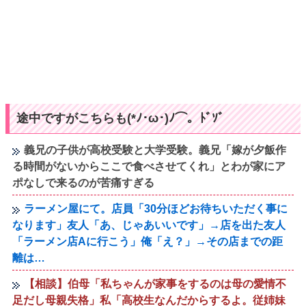
途中ですがこちらも(*ﾉ･ω･)ﾉ⌒。ﾄﾞｿﾞ
義兄の子供が高校受験と大学受験。義兄「嫁が夕飯作
る時間がないからここで食べさせてくれ」とわが家にア
ポなしで来るのが苦痛すぎる
ラーメン屋にて。店員「30分ほどお待ちいただく事に
なります」友人「あ、じゃあいいです」→店を出た友人
「ラーメン店Aに行こう」俺「え？」→その店までの距
離は…
【相談】伯母「私ちゃんが家事をするのは母の愛情不
足だし母親失格」私「高校生なんだからするよ。従姉妹