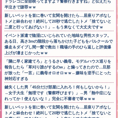
ドラレコに全部映ってますよ？警察行きますね」と伝えたら
半泣きで謝罪ｗｗ
新しいペットを首に巻いて玄関を開けたら…居座りアポなし
トメと鉢合わせ！絶叫して20秒で逃亡したトメ「捨てないと
二度と行ってあげない！」←もう来なくて大丈夫ですｗ
イベント派遣で陰湿にいじられていた地味な男性スタッフ。
ある日、高さ3mの階段から落ちかけた子どもをパルクールで
爆走＆ダイブし間一髪で救出！職場の手のひら返しと評価爆
上げが凄まじかったｗｗ
「隣に早く家建てろ」とうるさい義母。モデルハウス巡りを
報告したら「草刈り誰がするのw」と煽ってきたので…旦那
が放った「一言」に義母オロオロｗｗ←嫌味を逆手にとった
神対応すぎる
鍵失くした男「45分だけ部屋に入れろ！何もしないから！」
→女子大生「無理です（警察呼びます）」→男「熱中症にな
れってか！使えないな！」完全に不審者で草ｗｗｗ
新しいペットを首に巻いて玄関を開けたら…居座りアポなし
トメと鉢合わせ！絶叫して20秒で逃亡したトメ「捨てないと