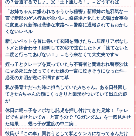
の？普通するでしょ」父「土下座しろ！」←どうすれば…
「お姉ちゃんに嫌われちゃうから秘密」新婦妹の無邪気な一
言で新郎のゲス行為が全バレ…修羅場と化した式場は食事会
に変更され新郎は悲惨な末路へ←警察に通報されてもおかし
くないレベル
新しいペットを首に巻いて玄関を開けたら…居座りアポなし
トメと鉢合わせ！絶叫して20秒で逃亡したトメ「捨てないと
二度と行ってあげない！」←もう来なくて大丈夫ですｗ
姪っ子とクレープを買っていたら不審者と間違われ警察沙汰
にｗ必死にかばってくれた姪の一言に泣きそうになった件←
必死の弁明が逆に不憫すぎて草
私が保育士だった時に担当していたAちゃん。ある日登園し
てきたAちゃんの頬にくっきりと歯形がついていて出血の跡
が
休日に甥っ子をアポなし託児を押し付けてきた兄嫁！「テレ
ビでも見せといてw」と言うので『Gガンダム』を一気見させ
た結果……甥っ子が重度の中二病...
彼氏が『この車』買おうとして私とケンカになってるんだけ