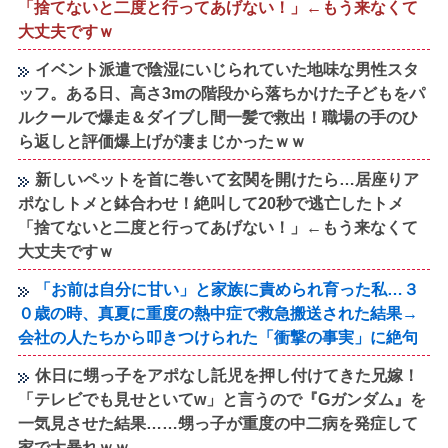
「捨てないと二度と行ってあげない！」←もう来なくて
大丈夫ですｗ
イベント派遣で陰湿にいじられていた地味な男性スタ
ッフ。ある日、高さ3mの階段から落ちかけた子どもをパ
ルクールで爆走＆ダイブし間一髪で救出！職場の手のひ
ら返しと評価爆上げが凄まじかったｗｗ
新しいペットを首に巻いて玄関を開けたら…居座りア
ポなしトメと鉢合わせ！絶叫して20秒で逃亡したトメ
「捨てないと二度と行ってあげない！」←もう来なくて
大丈夫ですｗ
「お前は自分に甘い」と家族に責められ育った私…３
０歳の時、真夏に重度の熱中症で救急搬送された結果→
会社の人たちから叩きつけられた「衝撃の事実」に絶句
休日に甥っ子をアポなし託児を押し付けてきた兄嫁！
「テレビでも見せといてw」と言うので『Gガンダム』を
一気見させた結果……甥っ子が重度の中二病を発症して
家で大暴れｗｗ