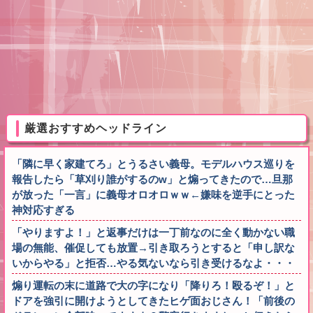
厳選おすすめヘッドライン
「隣に早く家建てろ」とうるさい義母。モデルハウス巡りを
報告したら「草刈り誰がするのw」と煽ってきたので…旦那
が放った「一言」に義母オロオロｗｗ←嫌味を逆手にとった
神対応すぎる
「やりますよ！」と返事だけは一丁前なのに全く動かない職
場の無能、催促しても放置→引き取ろうとすると「申し訳な
いからやる」と拒否…やる気ないなら引き受けるなよ・・・
煽り運転の末に道路で大の字になり「降りろ！殴るぞ！」と
ドアを強引に開けようとしてきたヒゲ面おじさん！「前後の