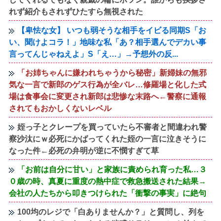
れず紹介もされずひたすら無視された
【卑怯な女】 いつも弱そうな相手をイビる同期S「お
い、聞けよコラ！」地味な私「あ？相手選んでデカい事
言ってんじゃねえよ」S「え…」→予想外の反...
「お姉ちゃんに嫌われちゃうから秘密」新婦妹の無邪
気な一言で新郎のゲス行為が全バレ…修羅場と化した式
場は食事会に変更され新郎は悲惨な末路へ←警察に通報
されてもおかしくないレベル
姪っ子とクレープを買っていたら不審者と間違われ警
察沙汰にｗ必死にかばってくれた姪の一言に泣きそうに
なった件←必死の弁明が逆に不憫すぎて草
「お前は自分に甘い」と家族に責められ育った私…３
０歳の時、真夏に重度の熱中症で救急搬送された結果→
会社の人たちから叩きつけられた「衝撃の事実」に絶句
100均のレジで「白ありませんか？」と質問し、列を