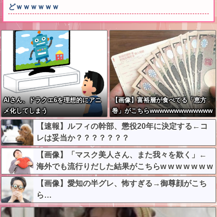
どｗｗｗｗｗｗ
AIさん、ドラクエ6を理想的にアニ
【画像】富裕層が食べてる「恵方
メ化してしまう
巻」がこちらwwwwwwwwwwwww
【速報】ルフィの幹部、懲役20年に決定する←コ
レは妥当か？？？？？？？
【画像】「マスク美人さん、また我々を欺く」←
海外でも流行りだした結果がこちらw w w w w w w
【画像】愛知の半グレ、怖すぎる→御尊顔がこち
ら…