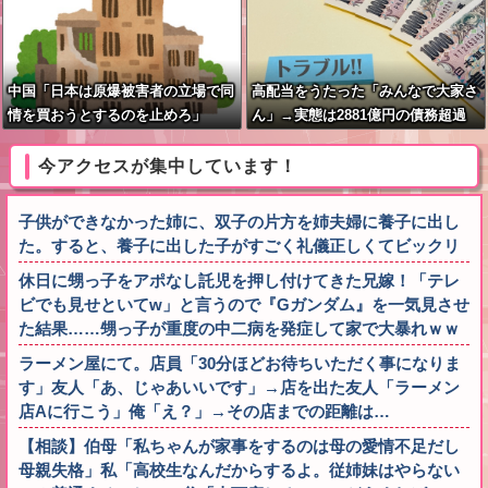
中国「日本は原爆被害者の立場で同
高配当をうたった「みんなで大家さ
情を買おうとするのを止めろ」
ん」→実態は2881億円の債務超過
今アクセスが集中しています！
子供ができなかった姉に、双子の片方を姉夫婦に養子に出し
た。すると、養子に出した子がすごく礼儀正しくてビックリ
休日に甥っ子をアポなし託児を押し付けてきた兄嫁！「テレ
ビでも見せといてw」と言うので『Gガンダム』を一気見させ
た結果……甥っ子が重度の中二病を発症して家で大暴れｗｗ
ラーメン屋にて。店員「30分ほどお待ちいただく事になりま
す」友人「あ、じゃあいいです」→店を出た友人「ラーメン
店Aに行こう」俺「え？」→その店までの距離は…
【相談】伯母「私ちゃんが家事をするのは母の愛情不足だし
母親失格」私「高校生なんだからするよ。従姉妹はやらない