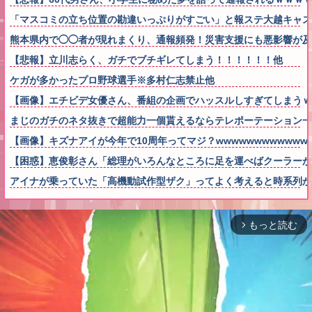
「マスコミの立ち位置の勘違いっぷりがすごい」と報ステ大越キャス
熊本県内で◯◯者が現れまくり、通報頻発！災害支援にも悪影響が及
【悲報】立川志らく、ガチでブチギレてしまう！！！！！！他
ケガが多かったプロ野球選手※多村仁志禁止他
【画像】エチビデ女優さん、番組の企画でハッスルしすぎてしまうｗ
まじのガチのネタ抜きで超能力一個貰えるならテレポーテーション一
【画像】キズナアイが今年で10周年ってマジ？wwwwwwwwwwww
【困惑】恵俊彰さん「総理がいろんなところに足を運べばクーラー
アイナが乗っていた「高機動試作型ザク」ってよく考えると時系列が
もっと読む
arrow_forward_ios