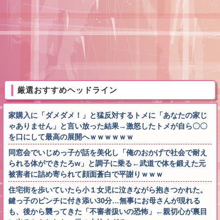
厳選おすすめヘッドライン
家購入に「ダメダメ！」と猛反対するトメに「あなたの家じ
ゃありません」と言い放った結果→激怒したトメが自ら〇〇
を口にして最高の展開へｗｗｗｗｗｗ
同窓会でいじめっ子が話を美化し「俺のおかげで社会で耐え
られる体ができたろw」と調子に乗る←武道で体を鍛えた元
被害者に詰め寄られて顔面蒼白で平謝りｗｗｗ
住宅街を歩いていたら小１女児に泣きながら抱きつかれた。
鍵っ子のピンチに付き添い30分…無事にお母さんが現れる
も、後から襲ってきた「不審者扱いの恐怖」←親切心が裏目