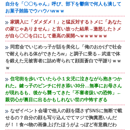
自分を「〇〇ちゃん」呼び、部下を鬱病で何人も潰して
お菓子賄賂でウハウハwｗｗ
家購入に「ダメダメ！」と猛反対するトメに「あなた
の家じゃありません」と言い放った結果→激怒したトメ
が自ら〇〇を口にして最高の展開へｗｗｗｗｗｗ
同窓会でいじめっ子が話を美化し「俺のおかげで社会
で耐えられる体ができたろw」と調子に乗る←武道で体
を鍛えた元被害者に詰め寄られて顔面蒼白で平謝りｗｗ
ｗ
住宅街を歩いていたら小１女児に泣きながら抱きつか
れた。鍵っ子のピンチに付き添い30分…無事にお母さん
が現れるも、後から襲ってきた「不審者扱いの恐怖」←
親切心が裏目に出るかもしれない世の中怖すぎる
なぜイベント会場で他人の顔を隠さずSNSに無断で載
せるの？自分の顔も写り込んでてマジで胸糞悪いんだ
が！！食べ物の画像上げたほうがよっぽど有意義だわ