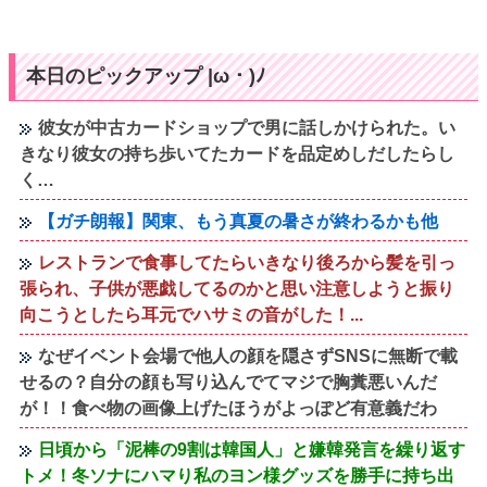
本日のピックアップ |ω・)ﾉ
彼女が中古カードショップで男に話しかけられた。い
きなり彼女の持ち歩いてたカードを品定めしだしたらし
く…
【ガチ朗報】関東、もう真夏の暑さが終わるかも他
レストランで食事してたらいきなり後ろから髪を引っ
張られ、子供が悪戯してるのかと思い注意しようと振り
向こうとしたら耳元でハサミの音がした！...
なぜイベント会場で他人の顔を隠さずSNSに無断で載
せるの？自分の顔も写り込んでてマジで胸糞悪いんだ
が！！食べ物の画像上げたほうがよっぽど有意義だわ
日頃から「泥棒の9割は韓国人」と嫌韓発言を繰り返す
トメ！冬ソナにハマり私のヨン様グッズを勝手に持ち出