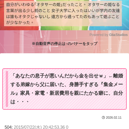
Powered by 
GliaStudios
※自動音声の停止は↑のバナーをタップ
M
u
t
e
「あなたの息子が悪いんだから金を出せｗ」←離婚
する弟嫁から父に届いた、身勝手すぎる『集金メー
ル』家具・家電・新居費用を親にたかる癖に、自分
は・・・
2026.02.11
504:
2015/07/22(水) 20:42:53.36 0