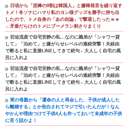
日頃から「泥棒の9割は韓国人」と嫌韓発言を繰り返す
トメ！冬ソナにハマり私のヨン様グッズを勝手に持ち出
したので、トメ自身の「あの自論」で撃退したったｗｗ
←矛盾だらけのトメにブーメラン刺さりまくり
切迫流産で自宅安静の私…なのに義弟が「シャワー貸
して」「泊めて」と嫌がらせレベルの連続突撃！夫経由
で断ると私に直接LINEしてきて絶句←大人しく自宅の風
呂に入れよ
切迫流産で自宅安静の私…なのに義弟が「シャワー貸
して」「泊めて」と嫌がらせレベルの連続突撃！夫経由
で断ると私に直接LINEしてきて絶句←大人しく自宅の風
呂に入れよ
実の母親から「運命の人と再会した、子供が成人した
ら離婚する」とか告白されてマジで引いたんだが！なん
やかんや理由つけて子供4人も作っておいて未成年の子供
に言う話かよ！