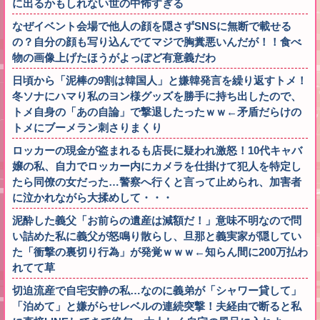
に出るかもしれない世の中怖すぎる
なぜイベント会場で他人の顔を隠さずSNSに無断で載せる
の？自分の顔も写り込んでてマジで胸糞悪いんだが！！食べ
物の画像上げたほうがよっぽど有意義だわ
日頃から「泥棒の9割は韓国人」と嫌韓発言を繰り返すトメ！
冬ソナにハマり私のヨン様グッズを勝手に持ち出したので、
トメ自身の「あの自論」で撃退したったｗｗ←矛盾だらけの
トメにブーメラン刺さりまくり
ロッカーの現金が盗まれるも店長に疑われ激怒！10代キャバ
嬢の私、自力でロッカー内にカメラを仕掛けて犯人を特定し
たら同僚の女だった…警察へ行くと言って止められ、加害者
に泣かれながら大揉めして・・・
泥酔した義父「お前らの遺産は減額だ！」意味不明なので問
い詰めた私に義父が怒鳴り散らし、旦那と義実家が隠してい
た「衝撃の裏切り行為」が発覚ｗｗｗ←知らん間に200万払わ
れてて草
切迫流産で自宅安静の私…なのに義弟が「シャワー貸して」
「泊めて」と嫌がらせレベルの連続突撃！夫経由で断ると私