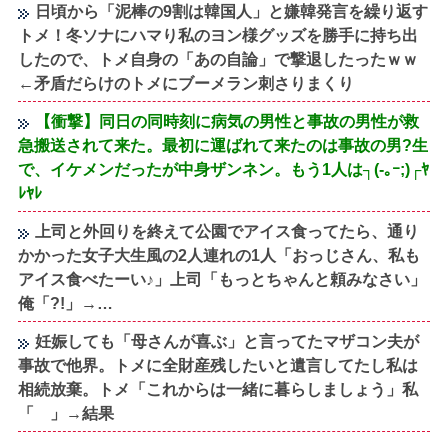
日頃から「泥棒の9割は韓国人」と嫌韓発言を繰り返す
トメ！冬ソナにハマり私のヨン様グッズを勝手に持ち出
したので、トメ自身の「あの自論」で撃退したったｗｗ
←矛盾だらけのトメにブーメラン刺さりまくり
【衝撃】同日の同時刻に病気の男性と事故の男性が救
急搬送されて来た。最初に運ばれて来たのは事故の男?生
で、イケメンだったが中身ザンネン。もう1人は┐(-｡ｰ;)┌ﾔ
ﾚﾔﾚ
上司と外回りを終えて公園でアイス食ってたら、通り
かかった女子大生風の2人連れの1人「おっじさん、私も
アイス食べたーい♪」上司「もっとちゃんと頼みなさい」
俺「?!」→…
妊娠しても「母さんが喜ぶ」と言ってたマザコン夫が
事故で他界。トメに全財産残したいと遺言してたし私は
相続放棄。トメ「これからは一緒に暮らしましょう」私
「 」→結果