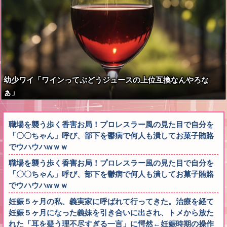
幼少ワイ「ワインってぶどうジュースの上位互換なんやろな
ぁ」
職場を襲う歩く香害お局！プロレスラー風の見た目で自分を
「〇〇ちゃん」呼び、部下を鬱病で何人も潰してお菓子賄賂
でウハウハwｗｗ
職場を襲う歩く香害お局！プロレスラー風の見た目で自分を
「〇〇ちゃん」呼び、部下を鬱病で何人も潰してお菓子賄賂
でウハウハwｗｗ
妊娠５ヶ月の私、義実家に呼ばれて行ってきた。治療を経て
妊娠５ヶ月になった義妹を引き合いに出され、トメから放た
れた「耳を疑う理不尽すぎる一言」に愕然←妊娠時期の操作