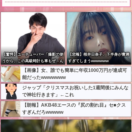
【驚愕】ユーチューバー「撮影で使
【悲報】桜井日奈子、下半身が豊満
うから、この高級時計も車もぜ～ん
すぎてしまうwwwwww
ぶ経費でタダ！ｗ」←まさかコレ本
【画像】女、誰でも簡単に年収1000万円が達成可
気にしてる奴なんておらんよな？よ
能だったwwwwwww
な？w w w w w w w w w w w
ジャップ「クリスマスお祝いした1週間後にみんな
で神社行きます」←これ
【朗報】AKB48エースの『尻の割れ目』セ■クス
すぎんだろwwwww