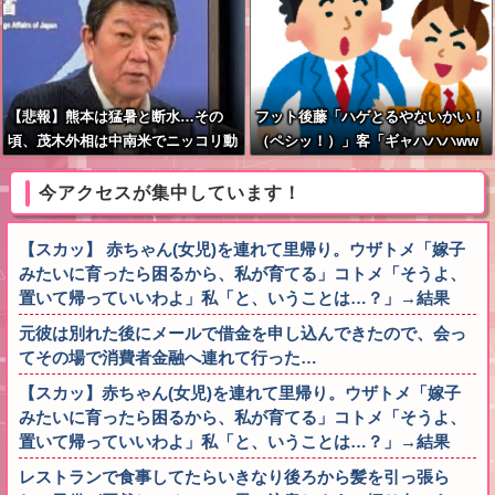
【悲報】熊本は猛暑と断水…その
フット後藤「ハゲとるやないかい！
頃、茂木外相は中南米でニッコリ動
（ペシッ！）」客「ギャハハハww
画公開
wwww」←何が面白いの？
今アクセスが集中しています！
【スカッ】 赤ちゃん(女児)を連れて里帰り。ウザトメ「嫁子
みたいに育ったら困るから、私が育てる」コトメ「そうよ、
置いて帰っていいわよ」私「と、いうことは…？」→結果
元彼は別れた後にメールで借金を申し込んできたので、会っ
てその場で消費者金融へ連れて行った…
【スカッ】赤ちゃん(女児)を連れて里帰り。ウザトメ「嫁子
みたいに育ったら困るから、私が育てる」コトメ「そうよ、
置いて帰っていいわよ」私「と、いうことは…？」→結果
レストランで食事してたらいきなり後ろから髪を引っ張ら