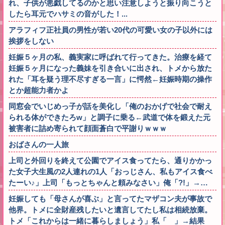
れ、子供が悪戯してるのかと思い注意しようと振り向こうと
したら耳元でハサミの音がした！...
アラフィフ正社員の男性が若い20代の可愛い女の子以外には
挨拶をしない
妊娠５ヶ月の私、義実家に呼ばれて行ってきた。治療を経て
妊娠５ヶ月になった義妹を引き合いに出され、トメから放た
れた「耳を疑う理不尽すぎる一言」に愕然←妊娠時期の操作
とか超能力者かよ
同窓会でいじめっ子が話を美化し「俺のおかげで社会で耐え
られる体ができたろw」と調子に乗る←武道で体を鍛えた元
被害者に詰め寄られて顔面蒼白で平謝りｗｗｗ
おばさんの一人旅
上司と外回りを終えて公園でアイス食ってたら、通りかかっ
た女子大生風の2人連れの1人「おっじさん、私もアイス食べ
たーい♪」上司「もっとちゃんと頼みなさい」俺「?!」→…
妊娠しても「母さんが喜ぶ」と言ってたマザコン夫が事故で
他界。トメに全財産残したいと遺言してたし私は相続放棄。
トメ「これからは一緒に暮らしましょう」私「 」→結果