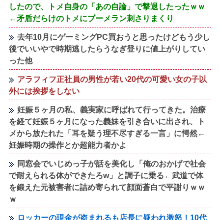
したので、トメ自身の「あの自論」で撃退したったｗｗ
←矛盾だらけのトメにブーメラン刺さりまくり
去年10月にゲーミングPC買おうと思ったけどもう少し
後でいいやで時期逃したらうなぎ登りに値上がりしてい
った他
アラフィフ正社員の男性が若い20代の可愛い女の子以
外には挨拶をしない
妊娠５ヶ月の私、義実家に呼ばれて行ってきた。治療
を経て妊娠５ヶ月になった義妹を引き合いに出され、ト
メから放たれた「耳を疑う理不尽すぎる一言」に愕然←
妊娠時期の操作とか超能力者かよ
同窓会でいじめっ子が話を美化し「俺のおかげで社会
で耐えられる体ができたろw」と調子に乗る←武道で体
を鍛えた元被害者に詰め寄られて顔面蒼白で平謝りｗｗ
ｗ
ロッカーの現金が盗まれるも店長に疑われ激怒！10代