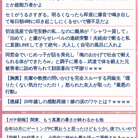
とか超能力者かよ
セミがうるさすぎる。明るくなったら即座に爆音で鳴き出し
て毎日朝4時に叩き起こしにくるせいで寝不足だよ
切迫流産で自宅安静の私…なのに義弟が「シャワー貸して」
「泊めて」と嫌がらせレベルの連続突撃！夫経由で断ると私
に直接LINEしてきて絶句←大人しく自宅の風呂に入れよ
同窓会でいじめっ子が話を美化し「俺のおかげで社会で耐え
られる体ができたろw」と調子に乗る←武道で体を鍛えた元
被害者に詰め寄られて顔面蒼白で平謝りｗｗｗ
【胸糞】先輩や教授の問いかけを完全スルーする同級生「喋
りたくない気分だったの！」怒られた友人が取った『最悪の
行動』
【復縁】20年越しの感動再婚！嫁の涙のワケとは？ｗｗｗｗ
【ガチ朗報】関東、もう真夏の暑さが終わるかも他
去年10月にゲーミングPC買おうと思ったけどもう少し後でいいや
【悲報】60代男さん、小学生に秘めた夢を語って通報されるｗｗｗ