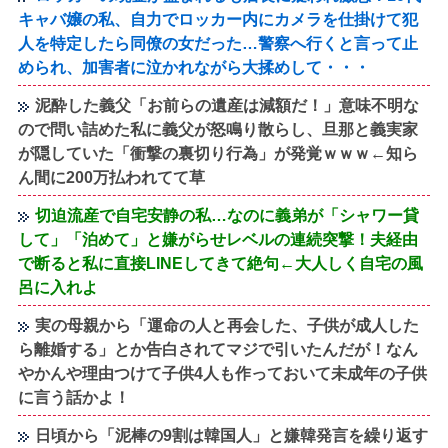
キャバ嬢の私、自力でロッカー内にカメラを仕掛けて犯
人を特定したら同僚の女だった…警察へ行くと言って止
められ、加害者に泣かれながら大揉めして・・・
泥酔した義父「お前らの遺産は減額だ！」意味不明な
ので問い詰めた私に義父が怒鳴り散らし、旦那と義実家
が隠していた「衝撃の裏切り行為」が発覚ｗｗｗ←知ら
ん間に200万払われてて草
切迫流産で自宅安静の私…なのに義弟が「シャワー貸
して」「泊めて」と嫌がらせレベルの連続突撃！夫経由
で断ると私に直接LINEしてきて絶句←大人しく自宅の風
呂に入れよ
実の母親から「運命の人と再会した、子供が成人した
ら離婚する」とか告白されてマジで引いたんだが！なん
やかんや理由つけて子供4人も作っておいて未成年の子供
に言う話かよ！
日頃から「泥棒の9割は韓国人」と嫌韓発言を繰り返す