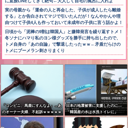
に直接LINEしてきて絶句←大人しく自宅の風呂に入れよ
実の母親から「運命の人と再会した、子供が成人したら離婚
する」とか告白されてマジで引いたんだが！なんやかんや理
由つけて子供4人も作っておいて未成年の子供に言う話かよ！
日頃から「泥棒の9割は韓国人」と嫌韓発言を繰り返すトメ！
冬ソナにハマり私のヨン様グッズを勝手に持ち出したので、
トメ自身の「あの自論」で撃退したったｗｗ←矛盾だらけの
トメにブーメラン刺さりまくり
「コンビニ、馬鹿にすんなよ」→あ
日本の地震被害に支援したのに…
のオーナー夫婦、不起訴ｗｗｗｗｗ
「韓国産の水は水洗トイレに」
ｗｗｗｗ