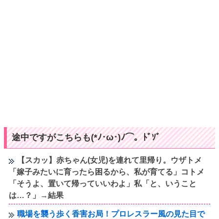
途中ですがこちらも(*ﾉ･ω･)ﾉ⌒。ﾄﾞｿﾞ
【スカッ】赤ちゃん(女児)を連れて里帰り。ウザトメ
「嫁子みたいに育ったら困るから、私が育てる」コトメ
「そうよ、置いて帰っていいわよ」私「と、いうこと
は…？」→結果
職場を襲う歩く香害お局！プロレスラー風の見た目で