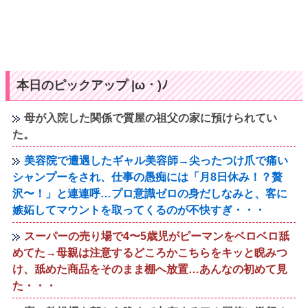
本日のピックアップ |ω・)ﾉ
母が入院した関係で質屋の祖父の家に預けられてい
た。
美容院で遭遇したギャル美容師→尖ったつけ爪で痛い
シャンプーをされ、仕事の愚痴には「月8日休み！？贅
沢〜！」と連連呼…プロ意識ゼロの身だしなみと、客に
嫉妬してマウントを取ってくるのが不快すぎ・・・
スーパーの売り場で4〜5歳児がピーマンをベロベロ舐
めてた→母親は注意するどころかこちらをキッと睨みつ
け、舐めた商品をそのまま棚へ放置…あんなの初めて見
た・・・