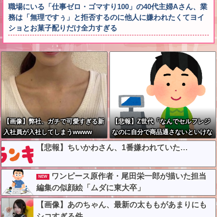
職場にいる「仕事ゼロ・ゴマすり100」の40代主婦Aさん、業
務は「無理ですぅ」と拒否するのに他人に嫌われたくてヨイ
ショとお菓子配りだけ全力すぎる
【画像】弊社、ガチで可愛すぎる新
【悲報】Z世代「なんでセルフレジ
入社員が入社してしまうwwww
なのに自分で商品通さないといけな
いんだ」
【悲報】ちいかわさん、1番嫌われていた…
ワンピース原作者・尾田栄一郎が描いた担当
NEW
編集の似顔絵「ムダに東大卒」
【画像】あのちゃん、最新の太ももがあまりにも
シコすぎる件