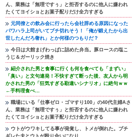
ん、業務は「無理ですぅ」と拒否するのに他人に嫌われ
たくてヨイショとお菓子配りだけ全力すぎる
元同僚との飲み会に行ったら会社辞める原因になった
パワハラ上司がいてブチ切れそう！「俺が鍛えたから出
世したんだろ奢れ」とか何様のつもりだ？
今日は大館まげわっぱに詰めた弁当。豚ロースの塩こ
うじ＆ガーリック焼き
紹介された男と食事に行くも何を食べても「まずい」
「臭い」と文句連発！不快すぎて断った後、友人から明
かされた男の「狂気すぎる勘違いシナリオ」に絶句ｗｗ
←手料理食べ…
職場にいる「仕事ゼロ・ゴマすり100」の40代主婦Aさ
ん、業務は「無理ですぅ」と拒否するのに他人に嫌われ
たくてヨイショとお菓子配りだけ全力すぎる
ウトがウワキしてる事が発覚し、トメが倒れた。ブチ
ギレた夫とウトが殴り合いになり...