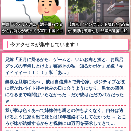
中国「アメリカさぁ、調子乗ってる
【東京】“インプラント壊れた”恐喝
からお前らが頼ってる軍用中国ドロ
か 実際は装着なし 55歳男逮捕「10
ーン輸出禁止するわw」
0件で4000万円得た」
今アクセスが集中しています！
兄嫁「正月に帰るから、ゲームと、いいお肉と酒と、お風呂
グッズの準備しとけよ」寝起きの私「知るかボケ」兄嫁「キ
ィィィィー！！！！」私「あ…」
無欲な旦那に比べ 、彼は自信満々で野心家。ポジティブな彼
に惹かれバイト後や休みの日に会うようになり、男女の関係
になるまで時間はいらなかった... だが彼はただのバカだった
ｗ
我が家は色々あって姉妹仲も親との仲もよくなく、自分は逃
げるように家を出て妹とは10年連絡すらしてなかった → とこ
ろが妹が結婚するからと祝儀に10万円を要求してきて…