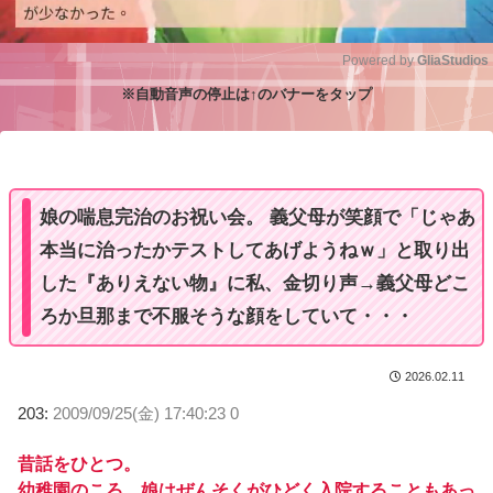
Powered by 
GliaStudios
※自動音声の停止は↑のバナーをタップ
M
u
t
e
娘の喘息完治のお祝い会。 義父母が笑顔で「じゃあ
本当に治ったかテストしてあげようねｗ」と取り出
した『ありえない物』に私、金切り声→義父母どこ
ろか旦那まで不服そうな顔をしていて・・・
2026.02.11
203:
2009/09/25(金) 17:40:23 0
昔話をひとつ。
幼稚園のころ、娘はぜんそくがひどく入院することもあっ