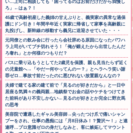
い…上司に相談しても「困ってるのはお前だけだから我慢し
ろ」←はぁ？！
45歳で高齢初産した義姉の甘えぶりと、義実家の異常な過保
護にドン引き！年間半年近く実家に帰省して家事を高齢親に
丸投げし、新幹線の移動すら義兄に送迎させていた・・・
元同僚との飲み会に行ったら会社辞める原因になったパワハ
ラ上司がいてブチ切れそう！「俺が鍛えたから出世したんだ
ろ奢れ」とか何様のつもりだ？
バスに乗り込もうとしてた2歳児を保護、親も見当たらず近く
の児童館へ→「やだー何やってんのー？」とヘラヘラ笑い謝
罪ゼロ…事故寸前だったのに悪びれない放置親なんなの？
夫婦で建てる家の建て前で「見るのが好きだから」と一日中
居座る気満々の義両親…地鎮祭でお金の話やケチをつけてき
た前科があり不安しかない←見るのが好きとか完全に野次馬
の思考
美容院で遭遇したギャル美容師→尖ったつけ爪で痛いシャン
プーをされ、仕事の愚痴には「月8日休み！？贅沢〜！」と連
連呼…プロ意識ゼロの身だしなみと、客に嫉妬してマウント