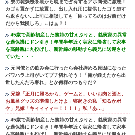
寮の乾燥機を朝から晩まで占有するアホ同僚に激怒！
カゴも置かずに放置し、出し入れ用に提供したゴミ袋す
ら返さない…上司に相談しても「困ってるのはお前だけ
だから我慢しろ」←はぁ？！
45歳で高齢初産した義姉の甘えぶりと、義実家の異常
な過保護にドン引き！年間半年近く実家に帰省して家事
を高齢親に丸投げし、新幹線の移動すら義兄に送迎させ
ていた・・・
元同僚との飲み会に行ったら会社辞める原因になった
パワハラ上司がいてブチ切れそう！「俺が鍛えたから出
世したんだろ奢れ」とか何様のつもりだ？
兄嫁「正月に帰るから、ゲームと、いいお肉と酒と、
お風呂グッズの準備しとけよ」寝起きの私「知るかボ
ケ」兄嫁「キィィィィー！！！！」私「あ…」
45歳で高齢初産した義姉の甘えぶりと、義実家の異常
な過保護にドン引き！年間半年近く実家に帰省して家事
を高齢親に丸投げし、新幹線の移動すら義兄に送迎させ