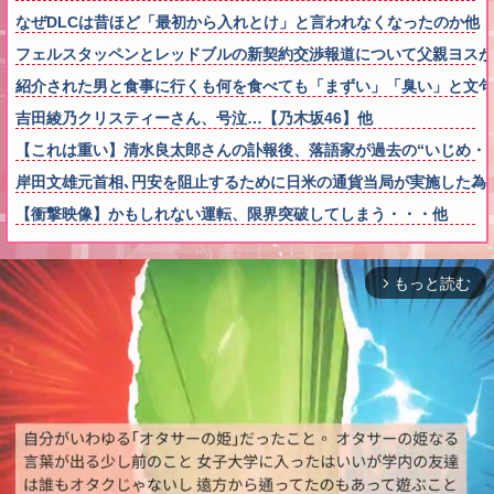
なぜDLCは昔ほど「最初から入れとけ」と言われなくなったのか他
フェルスタッペンとレッドブルの新契約交渉報道について父親ヨスが
紹介された男と食事に行くも何を食べても「まずい」「臭い」と文句
吉田綾乃クリスティーさん、号泣…【乃木坂46】他
【これは重い】清水良太郎さんの訃報後、落語家が過去の“いじめ・
岸田文雄元首相､円安を阻止するために日米の通貨当局が実施した為
【衝撃映像】かもしれない運転、限界突破してしまう・・・他
もっと読む
arrow_forward_ios