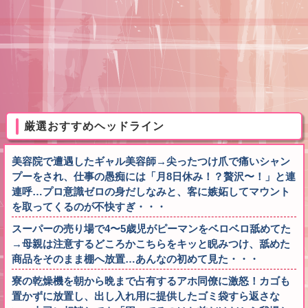
厳選おすすめヘッドライン
美容院で遭遇したギャル美容師→尖ったつけ爪で痛いシャン
プーをされ、仕事の愚痴には「月8日休み！？贅沢〜！」と連
連呼…プロ意識ゼロの身だしなみと、客に嫉妬してマウント
を取ってくるのが不快すぎ・・・
スーパーの売り場で4〜5歳児がピーマンをベロベロ舐めてた
→母親は注意するどころかこちらをキッと睨みつけ、舐めた
商品をそのまま棚へ放置…あんなの初めて見た・・・
寮の乾燥機を朝から晩まで占有するアホ同僚に激怒！カゴも
置かずに放置し、出し入れ用に提供したゴミ袋すら返さな