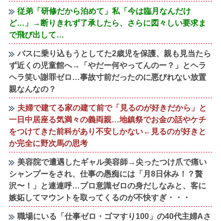
従弟「研修だから泊めて」私「今は臨月なんだけ
ど…」→断りきれず了承したら、さらに図々しい要求ま
で飛び出して…
バスに乗り込もうとしてた2歳児を保護、親も見当たら
ず近くの児童館へ→「やだー何やってんのー？」とヘラ
ヘラ笑い謝罪ゼロ…事故寸前だったのに悪びれない放置
親なんなの？
夫婦で建てる家の建て前で「見るのが好きだから」と
一日中居座る気満々の義両親…地鎮祭でお金の話やケチ
をつけてきた前科があり不安しかない←見るのが好きと
か完全に野次馬の思考
美容院で遭遇したギャル美容師→尖ったつけ爪で痛い
シャンプーをされ、仕事の愚痴には「月8日休み！？贅
沢〜！」と連連呼…プロ意識ゼロの身だしなみと、客に
嫉妬してマウントを取ってくるのが不快すぎ・・・
職場にいる「仕事ゼロ・ゴマすり100」の40代主婦Aさ