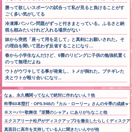
勝って欲しいスポーツの試合って私が見ると負けることがす
ごく多い気がしてる
冷凍庫パンパン問題がずっと付きまとっている。ふるさと納
税も頼みたいけれど入れる場所がない
妹から突然「座って用を足して」と真剣にお願いされた。そ
の理由を聞いて思わず反省することになり…
春から小学生なんだけど、6畳のリビングに子供の勉強机置く
のって無理だよね
ウトがウワキしてる事が発覚し、トメが倒れた。ブチギレた
夫とウトが殴り合いになり...
なぁ、永久機関ってなんで絶対に作れないん？他
昨季60本塁打・OPS.948の『カル・ローリー』さんの今季の成績
※スーパー歌舞伎『逆襲のシャア』にありがちなこと他
エクスアリーナ松戸がディスクアップ2を撤去したらしくディスクア
真面目に高市を支持している人に聞きたいんやが他