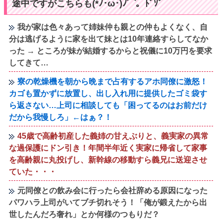
途中ですがこちらも(*ﾉ･ω･)ﾉ⌒。ﾄﾞｿﾞ
我が家は色々あって姉妹仲も親との仲もよくなく、自
分は逃げるように家を出て妹とは10年連絡すらしてなか
った → ところが妹が結婚するからと祝儀に10万円を要求
してきて…
寮の乾燥機を朝から晩まで占有するアホ同僚に激怒！
カゴも置かずに放置し、出し入れ用に提供したゴミ袋す
ら返さない…上司に相談しても「困ってるのはお前だけ
だから我慢しろ」←はぁ？！
45歳で高齢初産した義姉の甘えぶりと、義実家の異常
な過保護にドン引き！年間半年近く実家に帰省して家事
を高齢親に丸投げし、新幹線の移動すら義兄に送迎させ
ていた・・・
元同僚との飲み会に行ったら会社辞める原因になった
パワハラ上司がいてブチ切れそう！「俺が鍛えたから出
世したんだろ奢れ」とか何様のつもりだ？