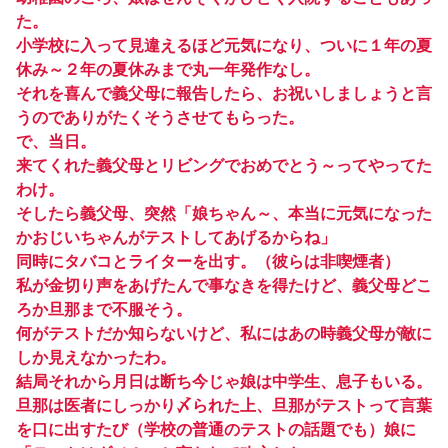
た。
小学校に入って見違えるほど元気になり、ついに１年の夏
休み～２年の夏休みまで丸一年発作なし。
それを喜んで義父母に報告したら、お祝いしましょうと言
うのでありがたくそうさせてもらった。
で、当日。
来てくれた義父母とリビングでおめでとう～ってやってた
わけ。
そしたら義父母、突然「娘ちゃん～、本当に元気になった
かおじいちゃんがテストしてあげるからね」
同時にタバコとライターを出す。（彼らは非喫煙者）
私が金切り声をあげたんで事なきを得たけど、義父母どこ
ろか旦那まで不服そう。
何がテストだか知らないけど、私にはあの時義父母が敵に
しか見えなかったわ。
結局それから月日は断ち今じゃ娘は中学生、息子もいる。
旦那は医者にしっかり〆られた上、旦那がテストって言葉
を口に出すたび（学校の普通のテストの話題でも）娘に