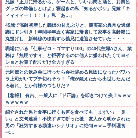
兄嫁「正月に帰るから、ゲームと、いいお肉と酒と、お風呂
グッズの準備しとけよ」寝起きの私「知るかボケ」兄嫁「キ
ィィィィー！！！！」私「あ…」
45歳で高齢初産した義姉の甘えぶりと、義実家の異常な過保
護にドン引き！年間半年近く実家に帰省して家事を高齢親に
丸投げし、新幹線の移動すら義兄に送迎させていた・・・
職場にいる「仕事ゼロ・ゴマすり100」の40代主婦Aさん、業
務は「無理ですぅ」と拒否するのに他人に嫌われたくてヨイ
ショとお菓子配りだけ全力すぎる
元同僚との飲み会に行ったら会社辞める原因になったパワハ
ラ上司がいてブチ切れそう！「俺が鍛えたから出世したんだ
ろ奢れ」とか何様のつもりだ？
【悲報】 有吉、一般人に「ド正論」を叩きつけて炎上ｗｗｗ
ｗｗｗｗｗ
紹介された男と食事に行くも何を食べても「まずい」「臭
い」と文句連発！不快すぎて断った後、友人から明かされた
男の「狂気すぎる勘違いシナリオ」に絶句ｗｗ←手料理食
べ…