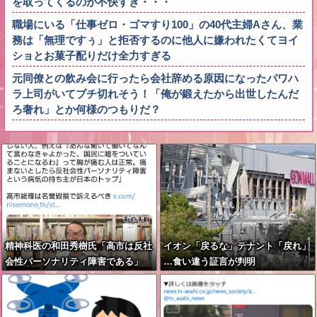
を取ってくるのが不快すぎ・・・
職場にいる「仕事ゼロ・ゴマすり100」の40代主婦Aさん、業
務は「無理ですぅ」と拒否するのに他人に嫌われたくてヨイ
ショとお菓子配りだけ全力すぎる
元同僚との飲み会に行ったら会社辞める原因になったパワハ
ラ上司がいてブチ切れそう！「俺が鍛えたから出世したんだ
ろ奢れ」とか何様のつもりだ？
精神科医の和田秀樹氏「高市は反社
イオン「戻るな」テナント「戻れ」
会性パーソナリティ障害である」
…食い違う証言が判明