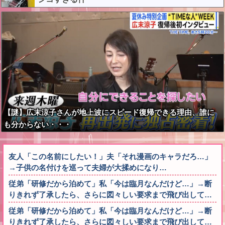
【謎】広末涼子さんが地上波にスピード復帰できる理由、誰に
も分からない・・・
友人「この名前にしたい！」夫「それ漫画のキャラだろ…」
→子供の名付けを巡って夫婦が大揉めになり…
従弟「研修だから泊めて」私「今は臨月なんだけど…」→断
りきれず了承したら、さらに図々しい要求まで飛び出して…
従弟「研修だから泊めて」私「今は臨月なんだけど…」→断
りきれず了承したら、さらに図々しい要求まで飛び出して…