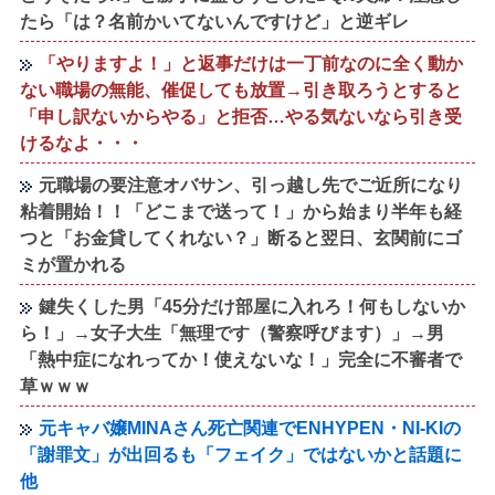
たら「は？名前かいてないんですけど」と逆ギレ
「やりますよ！」と返事だけは一丁前なのに全く動か
ない職場の無能、催促しても放置→引き取ろうとすると
「申し訳ないからやる」と拒否…やる気ないなら引き受
けるなよ・・・
元職場の要注意オバサン、引っ越し先でご近所になり
粘着開始！！「どこまで送って！」から始まり半年も経
つと「お金貸してくれない？」断ると翌日、玄関前にゴ
ミが置かれる
鍵失くした男「45分だけ部屋に入れろ！何もしないか
ら！」→女子大生「無理です（警察呼びます）」→男
「熱中症になれってか！使えないな！」完全に不審者で
草ｗｗｗ
元キャバ嬢MINAさん死亡関連でENHYPEN・NI-KIの
「謝罪文」が出回るも「フェイク」ではないかと話題に
他