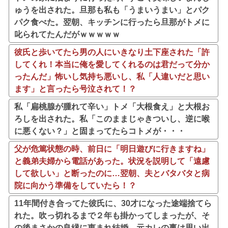
ゅうを出された。旦那も私も「うまいうまい」とパク
パク食べた。翌朝、キッチンに行ったら旦那がトメに
叱られてたんだがｗｗｗｗｗ
彼氏と歩いてたら男の人にいきなり土下座された「許
してくれ！本当に俺を愛してくれるのは君だって分か
ったんだ」怖いし気持ち悪いし、私「人違いだと思い
ます」と言ったら号泣されて！？
私「扁桃腺が腫れて辛い」トメ「大根食え」と大根お
ろしを出された。私「このままじゃきついし、逆に喉
に悪くない？」と固まってたらコトメが・・・
父が危篤状態の時、前日に「明日遊びに行きますね」
と義弟夫婦から電話があった。状況を説明して「遠慮
して欲しい」と断ったのに…翌朝、夫とバタバタと病
院に向かう準備をしていたら！？
11年間付き合ってた彼氏に、30才になった途端捨てら
れた。吹っ切れるまで２年も掛かってしまったが、そ
の後まさかの良縁に恵まれ結婚→元カレの事は思い出