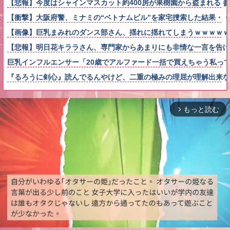
【悲報】今度はシャインマスカット約400房が果樹園から盗まれる 
【衝撃】大阪府警、ミナミの“ベトナムビル”を家宅捜索した結果・
【画像】巨乳まみれのダンス部さん、揺れに揺れてしまうｗｗｗｗｗ
【悲報】明日花キララさん、専門家からあまりにも非情な一言を告げ
巨乳インフルエンサー「20歳でアルファード一括で買えちゃう私っ
『るろうに剣心』読んでるんやけど、二重の極みの理屈が理解出来な
もっと読む
arrow_forward_ios