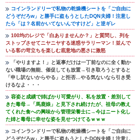
コインランドリーで私物の乾燥機シートを「ご自由に
どうぞだろw」と勝手に盗もうとしたDQN夫婦！注意し
たら「は？名前かいてないんですけど」と逆ギレ
100均のレジで「白ありませんか？」と質問し、列を
ストップさせてニヤニヤする迷惑サラリーマン！並んで
いる客の苛立ちを楽しむ底意地の悪さに激怒
「やりますよ！」と返事だけは一丁前なのに全く動か
ない職場の無能、催促しても放置→引き取ろうとすると
「申し訳ないからやる」と拒否…やる気ないなら引き受
けるなよ・・・
容姿と成績で姉ばかり可愛がり、私を放置・差別して
きた毒母→「馬鹿娘」と見下され続けたが、祖母の教え
てくれた食への興味から管理栄養士に→今はニート化し
た姉と毒母に幸せな姿を見せつけてるｗｗｗ
コインランドリーで私物の乾燥機シートを「ご自由に
どうぞだろw」と勝手に盗もうとしたDQN夫婦！注意し