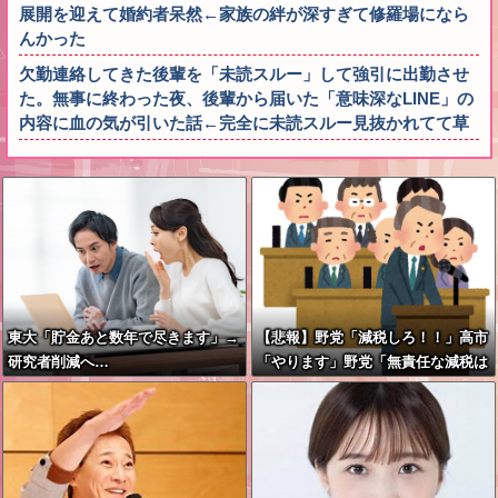
展開を迎えて婚約者呆然←家族の絆が深すぎて修羅場になら
んかった
欠勤連絡してきた後輩を「未読スルー」して強引に出勤させ
た。無事に終わった夜、後輩から届いた「意味深なLINE」の
内容に血の気が引いた話←完全に未読スルー見抜かれてて草
東大「貯金あと数年で尽きます」→
【悲報】野党「減税しろ！！」高市
研究者削減へ…
「やります」野党「無責任な減税は
やめろ！財源はどうする????」