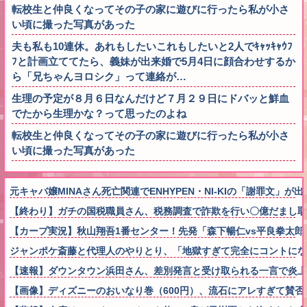
転校生と仲良くなってその子の家に遊びに行ったら私が小さ
い頃に撮った写真があった
夫も私も10連休。あれもしたいこれもしたいと2人でｷｬｯｷｬｳﾌ
ﾌと計画立ててたら、義妹が出来婚で5月4日に顔合わせするか
ら「兄ちゃんヨロシク」って連絡が…
生理の予定が８月６日なんだけど７月２９日にドバッと鮮血
でたから生理かな？って思ったのよね
転校生と仲良くなってその子の家に遊びに行ったら私が小さ
い頃に撮った写真があった
元キャバ嬢MINAさん死亡関連でENHYPEN・NI-KIの「謝罪文
【終わり】ガチの国税職員さん、税務調査で詐欺を行い〇億だまし取
【カープ実況】秋山翔吾1番センター！先発「森下暢仁vs平良拳太郎」
ジャンポケ斎藤と代理人のやりとり、「地獄すぎて完全にコントにな
【速報】ダウンタウン浜田さん、差別発言と受け取られる一言で炎上
【画像】ディズニーのおいなり巻（600円）、流石にアレすぎて賛否両論の