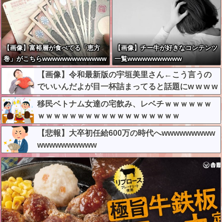
【画像】富裕層が食べてる「恵方
【画像】チー牛が好きなコンテンツ
巻」がこちらwwwwwwwwwwwww
一覧wwwwwwwwwww
【画像】令和最新版の宇垣美里さん←こう言うの
でいいんだよが目一杯詰まってると話題にw w w w
w w w w w
移民ベトナム女達の宅飲み、レベチｗｗｗｗｗｗ
ｗｗｗｗｗｗｗｗｗｗｗｗｗｗｗｗｗｗ
【悲報】大卒初任給600万の時代へwwwwwwwww
wwwwwwwwww