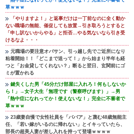
草ｗｗｗ
「やりますよ！」と返事だけは一丁前なのに全く動か
ない職場の無能、催促しても放置→引き取ろうとすると
「申し訳ないからやる」と拒否…やる気ないなら引き受
けるなよ・・・
元職場の要注意オバサン、引っ越し先でご近所になり
粘着開始！！「どこまで送って！」から始まり半年も経
つと「お金貸してくれない？」断ると翌日、玄関前にゴ
ミが置かれる
鍵失くした男「45分だけ部屋に入れろ！何もしないか
ら！」→女子大生「無理です（警察呼びます）」→男
「熱中症になれってか！使えないな！」完全に不審者で
草ｗｗｗ
23歳妻自慢で女性社員を「ババア」と蔑む48歳無能主
任、「若い嫁がいるのに帰れない」とイキっていたら、
部長の超美人妻が差し入れを持って登場ｗｗｗｗ