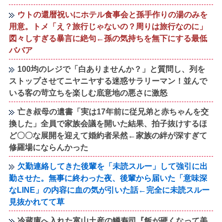
ウトの還暦祝いにホテル食事会と孫手作りの湯のみを
用意。トメ「え？旅行じゃないの？周りは旅行なのに」
図々しすぎる暴言に絶句←孫の気持ちを無下にする最低
ババア
100均のレジで「白ありませんか？」と質問し、列を
ストップさせてニヤニヤする迷惑サラリーマン！並んで
いる客の苛立ちを楽しむ底意地の悪さに激怒
亡き叔母の遺書「実は17年前に従兄弟と赤ちゃんを交
換した」全員で家族会議を開いた結果、拍子抜けするほ
ど〇〇な展開を迎えて婚約者呆然←家族の絆が深すぎて
修羅場にならんかった
欠勤連絡してきた後輩を「未読スルー」して強引に出
勤させた。無事に終わった夜、後輩から届いた「意味深
なLINE」の内容に血の気が引いた話←完全に未読スルー
見抜かれてて草
冷蔵庫へ入れた富山土産の鱒寿司『飯が硬くなって美