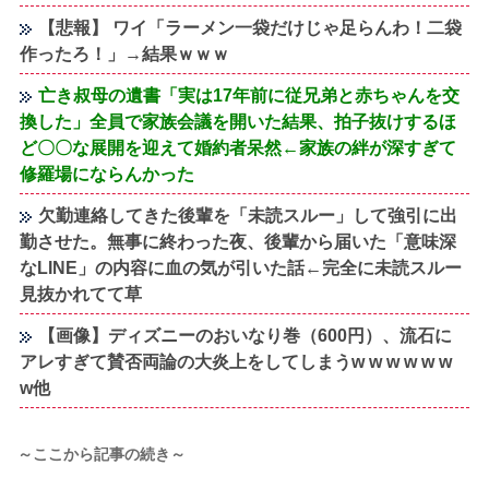
【悲報】 ワイ「ラーメン一袋だけじゃ足らんわ！二袋
作ったろ！」→結果ｗｗｗ
亡き叔母の遺書「実は17年前に従兄弟と赤ちゃんを交
換した」全員で家族会議を開いた結果、拍子抜けするほ
ど〇〇な展開を迎えて婚約者呆然←家族の絆が深すぎて
修羅場にならんかった
欠勤連絡してきた後輩を「未読スルー」して強引に出
勤させた。無事に終わった夜、後輩から届いた「意味深
なLINE」の内容に血の気が引いた話←完全に未読スルー
見抜かれてて草
【画像】ディズニーのおいなり巻（600円）、流石に
アレすぎて賛否両論の大炎上をしてしまうw w w w w w
w他
～ここから記事の続き～