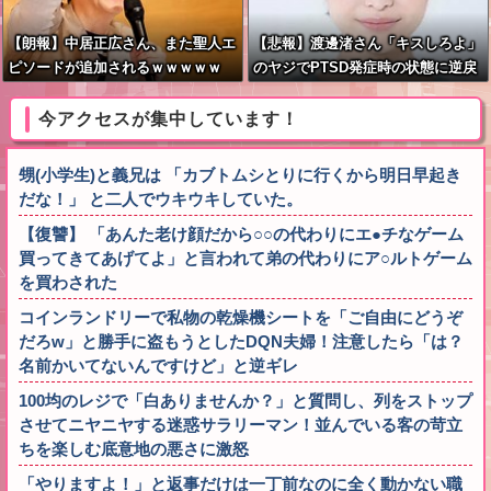
【朗報】中居正広さん、また聖人エ
【悲報】渡邊渚さん「キスしろよ」
ピソードが追加されるｗｗｗｗｗ
のヤジでPTSD発症時の状態に逆戻
り
今アクセスが集中しています！
甥(小学生)と義兄は 「カブトムシとりに行くから明日早起き
だな！」 と二人でウキウキしていた。
【復讐】 「あんた老け顔だから○○の代わりにエ●チなゲーム
買ってきてあげてよ」と言われて弟の代わりにア○ルトゲーム
を買わされた
コインランドリーで私物の乾燥機シートを「ご自由にどうぞ
だろw」と勝手に盗もうとしたDQN夫婦！注意したら「は？
名前かいてないんですけど」と逆ギレ
100均のレジで「白ありませんか？」と質問し、列をストップ
させてニヤニヤする迷惑サラリーマン！並んでいる客の苛立
ちを楽しむ底意地の悪さに激怒
「やりますよ！」と返事だけは一丁前なのに全く動かない職