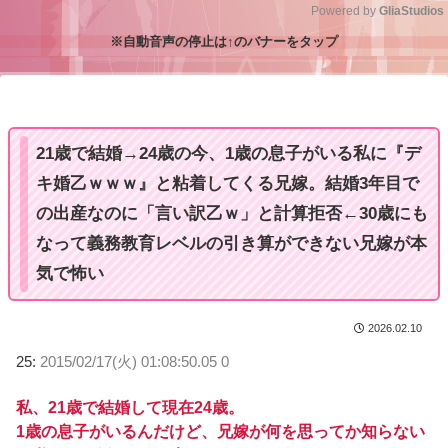
Powered by 
GliaStudios
※自動音声の停止は↑のバナーをタップ
M
u
t
e
21歳で結婚→24歳の今、1歳の息子がいる私に『デ
キ婚乙ｗｗｗ』と粘着してくる兄嫁。結婚3年目で
の出産なのに「言い訳乙ｗ」と計算拒否←30歳にも
なって義務教育レベルの引き算ができない兄嫁が本
気で怖い
2026.02.10
25:
2015/02/17(火) 01:08:50.05 0
私、21歳で結婚して現在24歳。
1歳の息子がいるんだけど、兄嫁が何を思ってか知らない