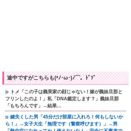
途中ですがこちらも(*ﾉ･ω･)ﾉ⌒。ﾄﾞｿﾞ
トメ「この子は義実家の顔じゃない！嫁が義妹旦那と
フリンしたのよ！」私「DNA鑑定します？」義妹旦那
「もちろんです」→結果…
鍵失くした男「45分だけ部屋に入れろ！何もしないか
ら！」→女子大生「無理です（警察呼びます）」→男
「熱中症になれってか！使えないな！」完全に不審者で