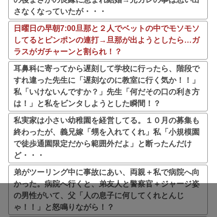
さなくなっていたが・・・
日曜日の早朝7:00旦那と２人でベットの中でモソモソ
してるとピンポンの連打→旦那が出ようとしたら…ガ
ラスがガチャーンと割られ！？
耳鼻科に寄ってから遅刻して学校に行ったら、階段で
すれ違った先生に「遅刻なのに教室に行く気か！！」
私「いけないんですか？」先生「何だその口の利き方
は！」と私をビンタしようとした瞬間！？
私実家は小さい幼稚園を経営してる。１０月の募集も
終わったが、義兄嫁「甥を入れてくれ」私「小規模園
で徒歩通園限定だから範囲外だよ」と断ったんだけ
ど・・・
弟がツーリング中に事故にあい、両親＋私で病院へ向
かった。病院へ行くと、弟友人と警察官＋ジャージ姿
の男性がいて、父「人の息子に何してくれとんじ
ゃ！！」と怒鳴りながら！？