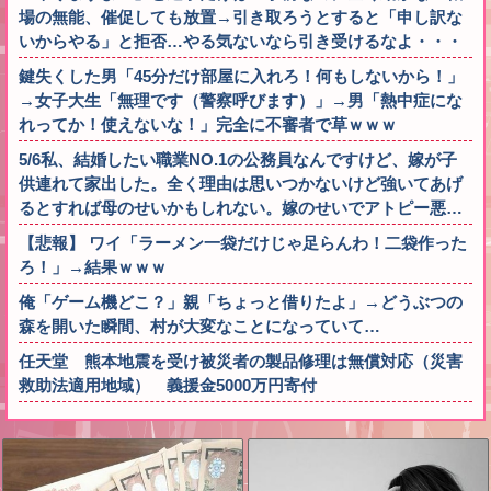
場の無能、催促しても放置→引き取ろうとすると「申し訳な
いからやる」と拒否…やる気ないなら引き受けるなよ・・・
鍵失くした男「45分だけ部屋に入れろ！何もしないから！」
→女子大生「無理です（警察呼びます）」→男「熱中症にな
れってか！使えないな！」完全に不審者で草ｗｗｗ
5/6私、結婚したい職業NO.1の公務員なんですけど、嫁が子
供連れて家出した。全く理由は思いつかないけど強いてあげ
るとすれば母のせいかもしれない。嫁のせいでアトピー悪…
【悲報】 ワイ「ラーメン一袋だけじゃ足らんわ！二袋作った
ろ！」→結果ｗｗｗ
俺「ゲーム機どこ？」親「ちょっと借りたよ」→どうぶつの
森を開いた瞬間、村が大変なことになっていて…
任天堂 熊本地震を受け被災者の製品修理は無償対応（災害
救助法適用地域） 義援金5000万円寄付