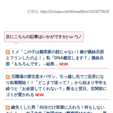
引用元:
http://2chspa.com/thread/live/1423275529
次にこちらの記事はいかがですか|･ω･*)ノ
トメ「この子は義実家の顔じゃない！嫁が義妹旦那
とフリンしたのよ！」私「DNA鑑定します？」義妹旦
那「もちろんです」→結果…
NEW!
元職場の要注意オバサン、引っ越し先でご近所にな
り粘着開始！！「どこまで送って！」から始まり半年も
経つと「お金貸してくれない？」断ると翌日、玄関前に
ゴミが置かれる
NEW!
鍵失くした男「45分だけ部屋に入れろ！何もしない