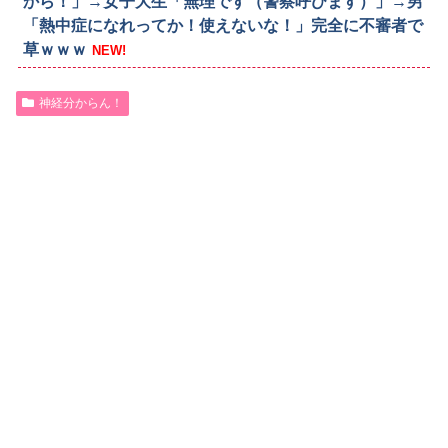
から！」→女子大生「無理です（警察呼びます）」→男
「熱中症になれってか！使えないな！」完全に不審者で
草ｗｗｗ
NEW!
神経分からん！