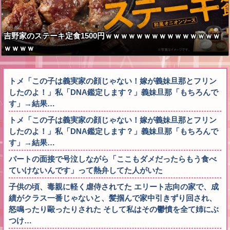
吉野家のステーキ定食1500円ｗｗｗｗｗｗｗｗｗｗｗｗｗｗｗ
ｗｗｗｗ
トメ「この子は義実家の顔じゃない！嫁が義妹旦那とフリン
したのよ！」私「DNA鑑定します？」義妹旦那「もちろんで
す」→結果…
トメ「この子は義実家の顔じゃない！嫁が義妹旦那とフリン
したのよ！」私「DNA鑑定します？」義妹旦那「もちろんで
す」→結果…
パートの面接で号泣しながら「ここもダメだったらもう食べ
ていけないんです」って熱弁してた人がいた
子供の頃、毒親に軽く虐侍されてた エリート志向の家で、成
績がクラス一番じゃないと、髪掴んで家中引きずり回され、
怒鳴ったり毆ったりされた そして私はその鬱憤を全て姉にぶ
つけ…