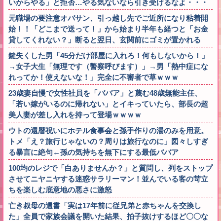
いからやる」と拒否…やる気ないなら引き受けるなよ・・・
元職場の要注意オバサン、引っ越し先でご近所になり粘着開
始！！「どこまで送って！」から始まり半年も経つと「お金
貸してくれない？」断ると翌日、玄関前にゴミが置かれる
鍵失くした男「45分だけ部屋に入れろ！何もしないから！」
→女子大生「無理です（警察呼びます）」→男「熱中症にな
れってか！使えないな！」完全に不審者で草ｗｗｗ
23歳妻自慢で女性社員を「ババア」と蔑む48歳無能主任、
「若い嫁がいるのに帰れない」とイキっていたら、部長の超
美人妻が差し入れを持って登場ｗｗｗｗ
ウトの還暦祝いにホテル食事会と孫手作りの湯のみを用意。
トメ「え？旅行じゃないの？周りは旅行なのに」図々しすぎ
る暴言に絶句←孫の気持ちを無下にする最低ババア
100均のレジで「白ありませんか？」と質問し、列をストップ
させてニヤニヤする迷惑サラリーマン！並んでいる客の苛立
ちを楽しむ底意地の悪さに激怒
亡き叔母の遺書「実は17年前に従兄弟と赤ちゃんを交換し
た」全員で家族会議を開いた結果、拍子抜けするほど〇〇な