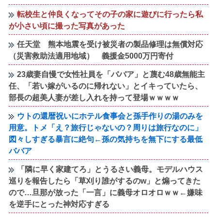
転校生と仲良くなってその子の家に遊びに行ったら私
が小さい頃に撮った写真があった
任天堂 熊本地震を受け被災者の製品修理は無償対応
（災害救助法適用地域） 義援金5000万円寄付
23歳妻自慢で女性社員を「ババア」と蔑む48歳無能主
任、「若い嫁がいるのに帰れない」とイキっていたら、
部長の超美人妻が差し入れを持って登場ｗｗｗｗ
ウトの還暦祝いにホテル食事会と孫手作りの湯のみを
用意。トメ「え？旅行じゃないの？周りは旅行なのに」
図々しすぎる暴言に絶句←孫の気持ちを無下にする最低
ババア
「隣に早く家建てろ」とうるさい義母。モデルハウス
巡りを報告したら「草刈り誰がするのw」と煽ってきた
ので…旦那が放った「一言」に義母オロオロｗｗ←嫌味
を逆手にとった神対応すぎる