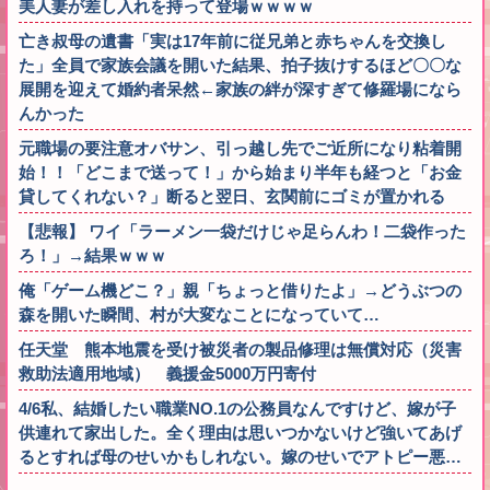
美人妻が差し入れを持って登場ｗｗｗｗ
亡き叔母の遺書「実は17年前に従兄弟と赤ちゃんを交換し
た」全員で家族会議を開いた結果、拍子抜けするほど〇〇な
展開を迎えて婚約者呆然←家族の絆が深すぎて修羅場になら
んかった
元職場の要注意オバサン、引っ越し先でご近所になり粘着開
始！！「どこまで送って！」から始まり半年も経つと「お金
貸してくれない？」断ると翌日、玄関前にゴミが置かれる
【悲報】 ワイ「ラーメン一袋だけじゃ足らんわ！二袋作った
ろ！」→結果ｗｗｗ
俺「ゲーム機どこ？」親「ちょっと借りたよ」→どうぶつの
森を開いた瞬間、村が大変なことになっていて…
任天堂 熊本地震を受け被災者の製品修理は無償対応（災害
救助法適用地域） 義援金5000万円寄付
4/6私、結婚したい職業NO.1の公務員なんですけど、嫁が子
供連れて家出した。全く理由は思いつかないけど強いてあげ
るとすれば母のせいかもしれない。嫁のせいでアトピー悪…