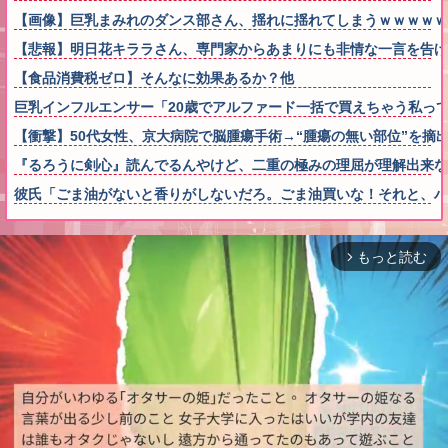
【画像】巨乳まみれのダンス部さん、揺れに揺れてしまうｗｗｗｗｗ
【悲報】明日花キララさん、専門家からあまりにも非情な一言を告げ
【食品消費税ゼロ】そんなに効果あるか？他
巨乳インフルエンサー「20歳でアルファード一括で買えちゃう私っ
【衝撃】50代女性、京大病院で脳腫瘍手術→“腫瘍の無い部位”を摘
『るろうに剣心』読んでるんやけど、二重の極みの理屈が理解出来な
彼氏「ごま油がないと香りがしないだろ。ごま油買いな！それと、ハ
もっと読む
arrow_forward_ios