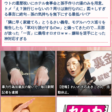
ウトの還暦祝いにホテル食事会と孫手作りの湯のみを用意。
トメ「え？旅行じゃないの？周りは旅行なのに」図々しすぎ
る暴言に絶句←孫の気持ちを無下にする最低ババア
「隣に早く家建てろ」とうるさい義母。モデルハウス巡りを
報告したら「草刈り誰がするのw」と煽ってきたので…旦那
が放った「一言」に義母オロオロｗｗ←嫌味を逆手にとった
神対応すぎる
暴力行為法違反の疑いで、毎日新聞
【悲報】れいわ大石あきこさん、活
記者を逮捕
動休止。