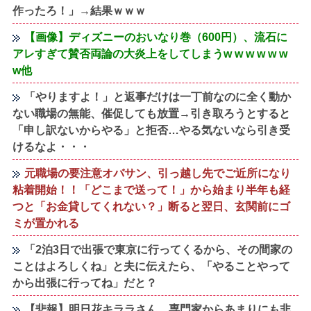
作ったろ！」→結果ｗｗｗ
【画像】ディズニーのおいなり巻（600円）、流石に
アレすぎて賛否両論の大炎上をしてしまうw w w w w w
w他
「やりますよ！」と返事だけは一丁前なのに全く動か
ない職場の無能、催促しても放置→引き取ろうとすると
「申し訳ないからやる」と拒否…やる気ないなら引き受
けるなよ・・・
元職場の要注意オバサン、引っ越し先でご近所になり
粘着開始！！「どこまで送って！」から始まり半年も経
つと「お金貸してくれない？」断ると翌日、玄関前にゴ
ミが置かれる
「2泊3日で出張で東京に行ってくるから、その間家の
ことはよろしくね」と夫に伝えたら、「やることやって
から出張に行ってね」だと？
【悲報】明日花キララさん、専門家からあまりにも非