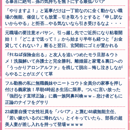
る暴言に絶句←孫の気持ちを無下にする最低ババア
「やりますよ！」と返事だけは一丁前なのに全く動かない職
場の無能、催促しても放置→引き取ろうとすると「申し訳な
いからやる」と拒否…やる気ないなら引き受けるなよ・・・
元職場の要注意オバサン、引っ越し先でご近所になり粘着開
始！！「どこまで送って！」から始まり半年も経つと「お金
貸してくれない？」断ると翌日、玄関前にゴミが置かれる
「ﾀﾋねば保険金出る」と友人を追いつめたモラ旦那＆ウト
メ！洗脳解いて弁護士と完全勝利。離婚届と家電＆裏口への
「うっかりアロンアルファ」を残して脱出←悔し泣きしなが
らやることがエグくて草
フル勤務の私に無職義妹やニートコウト全員分の家事を押し
付ける義家族！早朝4時起き生活に限界。ついに言い放った
「強烈なド直球正論」に義一族阿鼻叫喚ｗｗ←怠け者どもに
正論のナイフをグサリ
23歳妻自慢で女性社員を「ババア」と蔑む48歳無能主任、
「若い嫁がいるのに帰れない」とイキっていたら、部長の超
美人妻が差し入れを持って登場ｗｗｗｗ