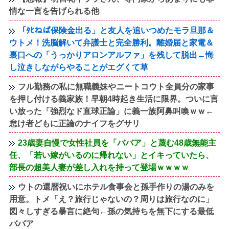
情な一言を告げられる他
「ﾀﾋねば保険金出る」と友人を追いつめたモラ旦那＆
ウトメ！洗脳解いて弁護士と完全勝利。離婚届と家電＆
裏口への「うっかりアロンアルファ」を残して脱出←悔
し泣きしながらやることがエグくて草
フル勤務の私に無職義妹やニートコウト全員分の家事
を押し付ける義家族！早朝4時起き生活に限界。ついに言
い放った「強烈なド直球正論」に義一族阿鼻叫喚ｗｗ←
怠け者どもに正論のナイフをグサリ
23歳妻自慢で女性社員を「ババア」と蔑む48歳無能主
任、「若い嫁がいるのに帰れない」とイキっていたら、
部長の超美人妻が差し入れを持って登場ｗｗｗｗ
ウトの還暦祝いにホテル食事会と孫手作りの湯のみを
用意。トメ「え？旅行じゃないの？周りは旅行なのに」
図々しすぎる暴言に絶句←孫の気持ちを無下にする最低
ババア