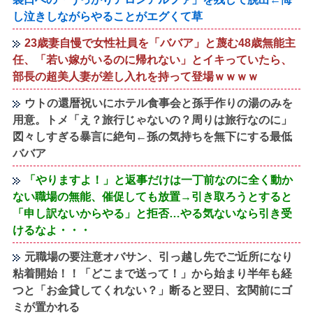
し泣きしながらやることがエグくて草
23歳妻自慢で女性社員を「ババア」と蔑む48歳無能主
任、「若い嫁がいるのに帰れない」とイキっていたら、
部長の超美人妻が差し入れを持って登場ｗｗｗｗ
ウトの還暦祝いにホテル食事会と孫手作りの湯のみを
用意。トメ「え？旅行じゃないの？周りは旅行なのに」
図々しすぎる暴言に絶句←孫の気持ちを無下にする最低
ババア
「やりますよ！」と返事だけは一丁前なのに全く動か
ない職場の無能、催促しても放置→引き取ろうとすると
「申し訳ないからやる」と拒否…やる気ないなら引き受
けるなよ・・・
元職場の要注意オバサン、引っ越し先でご近所になり
粘着開始！！「どこまで送って！」から始まり半年も経
つと「お金貸してくれない？」断ると翌日、玄関前にゴ
ミが置かれる