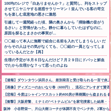
100均のレジで「白ありませんか？」と質問し、列をストップ
させてニヤニヤする迷惑サラリーマン！並んでいる客の苛立
ちを楽しむ底意地の悪さに激怒
引越して一週間経った頃、隣の奥さんから「掃除機の音がう
るさい」と苦情があった。静かに暮らしていたはずなのに、
原因を探るとまさかの事実が…
〇〇組って本人に無断で組合に名前を入れてしまうらしい だ
からその人はその気がなくても、〇〇組の一員となってしま
っているんだとか【再】
生理の予定が８月６日なんだけど７月２９日にドバッと鮮血
でたから生理かな？って思ったのよね
【速報】ダウンタウン浜田さん、差別発言と受け取られる一言で炎上
【画像】ディズニーのおいなり巻（600円）、流石にアレすぎて賛否両論の
【悲報】今度はシャインマスカット約400房が果樹園から盗まれる 
【衝撃】大阪府警、ミナミの“ベトナムビル”を家宅捜索した結果・
阪神 小谷野栄一、片山大樹コーチが体調不良でベンチ外、2軍から