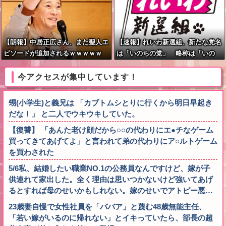
【朗報】中居正広さん、また聖人エ
【速報】れいわ新選組、新たな党名
ピソードが追加されるｗｗｗｗｗ
は「いのちの党」 略称は「いの
ち」
今アクセスが集中しています！
甥(小学生)と義兄は 「カブトムシとりに行くから明日早起き
だな！」 と二人でウキウキしていた。
【復讐】 「あんた老け顔だから○○の代わりにエ●チなゲーム
買ってきてあげてよ」と言われて弟の代わりにア○ルトゲーム
を買わされた
5/6私、結婚したい職業NO.1の公務員なんですけど、嫁が子
供連れて家出した。全く理由は思いつかないけど強いてあげ
るとすれば母のせいかもしれない。嫁のせいでアトピー悪…
23歳妻自慢で女性社員を「ババア」と蔑む48歳無能主任、
「若い嫁がいるのに帰れない」とイキっていたら、部長の超