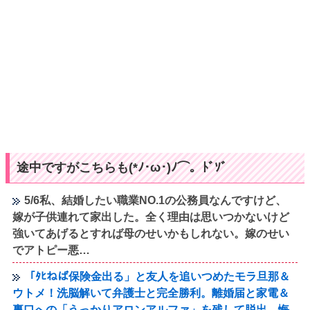
途中ですがこちらも(*ﾉ･ω･)ﾉ⌒。ﾄﾞｿﾞ
5/6私、結婚したい職業NO.1の公務員なんですけど、
嫁が子供連れて家出した。全く理由は思いつかないけど
強いてあげるとすれば母のせいかもしれない。嫁のせい
でアトピー悪…
「ﾀﾋねば保険金出る」と友人を追いつめたモラ旦那＆
ウトメ！洗脳解いて弁護士と完全勝利。離婚届と家電＆
裏口への「うっかりアロンアルファ」を残して脱出←悔