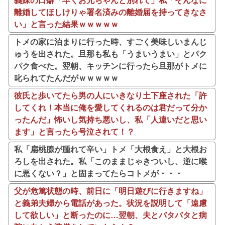
義妹の口癖「早くお兄ちゃんと別れて」私「そんなに
離婚してほしけりゃ署名済みの離婚届を持ってきなさ
い」と言った結果ｗｗｗｗｗ
トメの家に泊まりに行った時、すごく美味しいまんじ
ゅうを出された。旦那も私も「うまいうまい」とパク
パク食べた。翌朝、キッチンに行ったら旦那がトメに
叱られてたんだがｗｗｗｗｗ
彼氏と歩いてたら男の人にいきなり土下座された「許
してくれ！本当に俺を愛してくれるのは君だって分か
ったんだ」怖いし気持ち悪いし、私「人違いだと思い
ます」と言ったら号泣されて！？
私「扁桃腺が腫れて辛い」トメ「大根食え」と大根お
ろしを出された。私「このままじゃきついし、逆に喉
に悪くない？」と固まってたらコトメが・・・
父が危篤状態の時、前日に「明日遊びに行きますね」
と義弟夫婦から電話があった。状況を説明して「遠慮
して欲しい」と断ったのに…翌朝、夫とバタバタと病