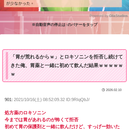
Powered by 
GliaStudios
※自動音声の停止は↑のバナーをタップ
M
u
t
e
「胃が荒れるからｗ」とロキソニンを拒否し続けて
きた俺、胃薬と一緒に初めて飲んだ結果ｗｗｗｗｗ
ｗ
2026.02.10
901:
2021/10/16(土) 08:52:09.32 ID:9RIqQbJ/
処方薬のロキソニン
今までは胃があれるのが怖くて拒否
初めて胃の保護剤と一緒に飲んだけど、すっげー効いた