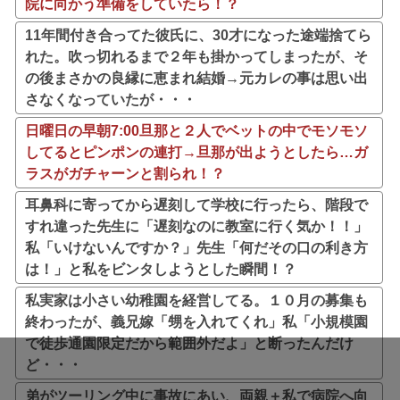
院に向かう準備をしていたら！？
11年間付き合ってた彼氏に、30才になった途端捨てら
れた。吹っ切れるまで２年も掛かってしまったが、そ
の後まさかの良縁に恵まれ結婚→元カレの事は思い出
さなくなっていたが・・・
日曜日の早朝7:00旦那と２人でベットの中でモソモソ
してるとピンポンの連打→旦那が出ようとしたら…ガ
ラスがガチャーンと割られ！？
耳鼻科に寄ってから遅刻して学校に行ったら、階段で
すれ違った先生に「遅刻なのに教室に行く気か！！」
私「いけないんですか？」先生「何だその口の利き方
は！」と私をビンタしようとした瞬間！？
私実家は小さい幼稚園を経営してる。１０月の募集も
終わったが、義兄嫁「甥を入れてくれ」私「小規模園
で徒歩通園限定だから範囲外だよ」と断ったんだけ
ど・・・
弟がツーリング中に事故にあい、両親＋私で病院へ向