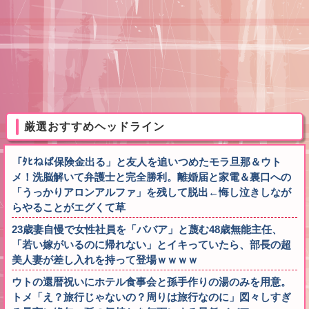
厳選おすすめヘッドライン
「ﾀﾋねば保険金出る」と友人を追いつめたモラ旦那＆ウト
メ！洗脳解いて弁護士と完全勝利。離婚届と家電＆裏口への
「うっかりアロンアルファ」を残して脱出←悔し泣きしなが
らやることがエグくて草
23歳妻自慢で女性社員を「ババア」と蔑む48歳無能主任、
「若い嫁がいるのに帰れない」とイキっていたら、部長の超
美人妻が差し入れを持って登場ｗｗｗｗ
ウトの還暦祝いにホテル食事会と孫手作りの湯のみを用意。
トメ「え？旅行じゃないの？周りは旅行なのに」図々しすぎ