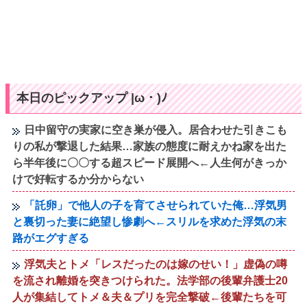
本日のピックアップ |ω・)ﾉ
日中留守の実家に空き巣が侵入。居合わせた引きこも
りの私が撃退した結果…家族の態度に耐えかね家を出た
ら半年後に〇〇する超スピード展開へ←人生何がきっか
けで好転するか分からない
「託卵」で他人の子を育てさせられていた俺…浮気男
と裏切った妻に絶望し惨劇へ←スリルを求めた浮気の末
路がエグすぎる
浮気夫とトメ「レスだったのは嫁のせい！」虚偽の噂
を流され離婚を突きつけられた。法学部の後輩弁護士20
人が集結してトメ＆夫＆プリを完全撃破←後輩たちを可