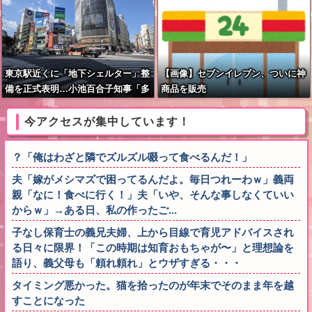
東京駅近くに「地下シェルター」整
【画像】セブンイレブン、ついに神
備を正式表明…小池百合子知事「多
商品を販売
くの方が滞在、施設整備の効果高
い」
今アクセスが集中しています！
？「俺はわざと隣でズルズル啜って食べるんだ！」
夫「嫁がメシマズで困ってるんだよ。毎日つれーわｗ」義両
親「なに！食べに行く！」夫「いや、そんな事しなくていい
からｗ」→ある日、私の作ったご...
子なし保育士の義兄夫婦、上から目線で育児アドバイスされ
る日々に限界！「この時期は知育おもちゃが〜」と理想論を
語り、義父母も「頼れ頼れ」とウザすぎる・・・
タイミング悪かった。猫を拾ったのが年末でそのまま年を越
すことになった