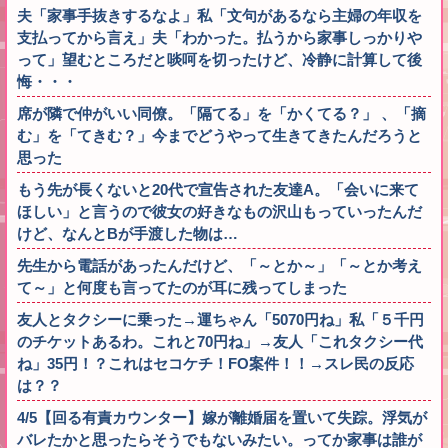
夫「家事手抜きするなよ」私「文句があるなら主婦の年収を
支払ってから言え」夫「わかった。払うから家事しっかりや
って」望むところだと啖呵を切ったけど、冷静に計算して後
悔・・・
席が隣で仲がいい同僚。「隔てる」を「かくてる？」 、「摘
む」を「てきむ？」今までどうやって生きてきたんだろうと
思った
もう先が長くないと20代で宣告された友達A。「会いに来て
ほしい」と言うので彼女の好きなもの沢山もっていったんだ
けど、なんとBが手渡した物は…
先生から電話があったんだけど、「～とか～」「～とか考え
て～」と何度も言ってたのが耳に残ってしまった
友人とタクシーに乗った→運ちゃん「5070円ね」私「５千円
のチケットあるわ。これと70円ね」→友人「これタクシー代
ね」35円！？これはセコケチ！FO案件！！→スレ民の反応
は？？
4/5【回る有責カウンター】嫁が離婚届を置いて失踪。浮気が
バレたかと思ったらそうでもないみたい。ってか家事は誰が