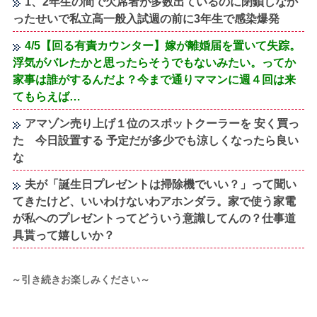
1、2年生の間で欠席者が多数出ているのに閉鎖しなか
ったせいで私立高一般入試週の前に3年生で感染爆発
4/5【回る有責カウンター】嫁が離婚届を置いて失踪。
浮気がバレたかと思ったらそうでもないみたい。ってか
家事は誰がするんだよ？今まで通りママンに週４回は来
てもらえば…
アマゾン売り上げ１位のスポットクーラーを 安く買っ
た 今日設置する 予定だが多少でも涼しくなったら良い
な
夫が「誕生日プレゼントは掃除機でいい？」って聞い
てきたけど、いいわけないわアホンダラ。家で使う家電
が私へのプレゼントってどういう意識してんの？仕事道
具貰って嬉しいか？
～引き続きお楽しみください～