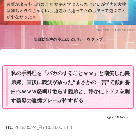
Powered by 
GliaStudios
※自動音声の停止は↑のバナーをタップ
M
u
t
e
私の手料理を「バカのすることｗｗ」と嘲笑した義
弟嫁、直後に義父が放った“まさかの一言”で顔面蒼
白へｗｗｗ怒鳴り散らす義弟と、静かにトドメを刺
す義母の連携プレーが怖すぎる
2026.02.07
416:
2018/09/24(月) 10:34:09.14 0