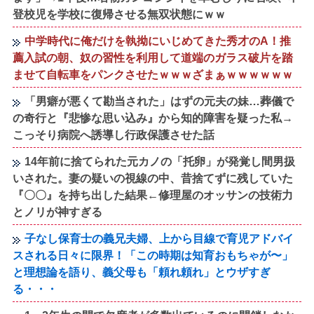
登校児を学校に復帰させる無双状態にｗｗ
中学時代に俺だけを執拗にいじめてきた秀才のA！推
薦入試の朝、奴の習性を利用して道端のガラス破片を踏
ませて自転車をパンクさせたｗｗｗざまぁｗｗｗｗｗｗ
「男癖が悪くて勘当された」はずの元夫の妹…葬儀で
の奇行と『悲惨な思い込み』から知的障害を疑った私→
こっそり病院へ誘導し行政保護させた話
14年前に捨てられた元カノの「托卵」が発覚し間男扱
いされた。妻の疑いの視線の中、昔捨てずに残していた
『〇〇』を持ち出した結果←修理屋のオッサンの技術力
とノリが神すぎる
子なし保育士の義兄夫婦、上から目線で育児アドバイ
スされる日々に限界！「この時期は知育おもちゃが〜」
と理想論を語り、義父母も「頼れ頼れ」とウザすぎ
る・・・