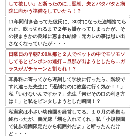
して欲しい」と断ったのに…翌朝、夫とバタバタと病
院に向かう準備をしていたら！？
11年間付き合ってた彼氏に、30才になった途端捨てら
れた。吹っ切れるまで２年も掛かってしまったが、そ
の後まさかの良縁に恵まれ結婚→元カレの事は思い出
さなくなっていたが・・・
日曜日の早朝7:00旦那と２人でベットの中でモソモソ
してるとピンポンの連打→旦那が出ようとしたら…ガ
ラスがガチャーンと割られ！？
耳鼻科に寄ってから遅刻して学校に行ったら、階段で
すれ違った先生に「遅刻なのに教室に行く気か！！」
私「いけないんですか？」先生「何だその口の利き方
は！」と私をビンタしようとした瞬間！？
私実家は小さい幼稚園を経営してる。１０月の募集も
終わったが、義兄嫁「甥を入れてくれ」私「小規模園
で徒歩通園限定だから範囲外だよ」と断ったんだけ
ど・・・