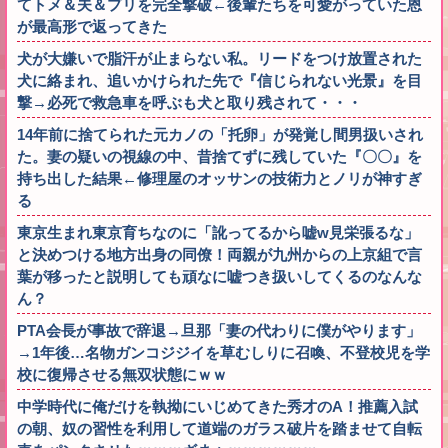
てトメ＆夫＆プリを完全撃破←後輩たちを可愛がっていた恩
が最高形で返ってきた
犬が大嫌いで脂汗が止まらない私。リードをつけ放置された
犬に絡まれ、追いかけられた先で『信じられない光景』を目
撃→必死で救急車を呼ぶも犬と取り残されて・・・
14年前に捨てられた元カノの「托卵」が発覚し間男扱いされ
た。妻の疑いの視線の中、昔捨てずに残していた『〇〇』を
持ち出した結果←修理屋のオッサンの技術力とノリが神すぎ
る
東京生まれ東京育ちなのに「訛ってるから嘘w見栄張るな」
と決めつける地方出身の同僚！両親が九州からの上京組で言
葉が移ったと説明しても頑なに嘘つき扱いしてくるのなんな
ん？
PTA会長が事故で辞退→旦那「妻の代わりに僕がやります」
→1年後…名物ガンコジジイを草むしりに召喚、不登校児を学
校に復帰させる無双状態にｗｗ
中学時代に俺だけを執拗にいじめてきた秀才のA！推薦入試
の朝、奴の習性を利用して道端のガラス破片を踏ませて自転