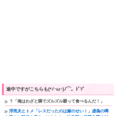
途中ですがこちらも(*ﾉ･ω･)ﾉ⌒。ﾄﾞｿﾞ
？「俺はわざと隣でズルズル啜って食べるんだ！」
浮気夫とトメ「レスだったのは嫁のせい！」虚偽の噂