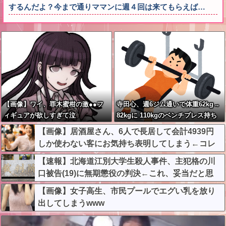
するんだよ？今まで通りママンに週４回は来てもらえば…
【画像】ワイ、罪木蜜柑の激●●フ
寺田心、週6ジム通いで体重62kg→
ィギュアが欲しすぎて泣
82kgに 110kgのベンチプレス持ち
く・・・・・・
上げる姿披露
【画像】居酒屋さん、6人で長居して会計4939円
しか使わない客にお気持ち表明してしまう←コレ
どっちが悪いんや？？？？？？
【速報】北海道江別大学生殺人事件、主犯格の川
口被告(19)に無期懲役の判決←これ、妥当だと思
う？？？？？？
【画像】女子高生、市民プールでエグい乳を放り
出してしまうwww