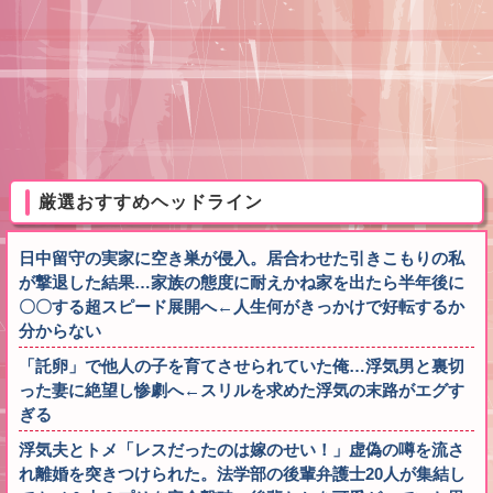
厳選おすすめヘッドライン
日中留守の実家に空き巣が侵入。居合わせた引きこもりの私
が撃退した結果…家族の態度に耐えかね家を出たら半年後に
〇〇する超スピード展開へ←人生何がきっかけで好転するか
分からない
「託卵」で他人の子を育てさせられていた俺…浮気男と裏切
った妻に絶望し惨劇へ←スリルを求めた浮気の末路がエグす
ぎる
浮気夫とトメ「レスだったのは嫁のせい！」虚偽の噂を流さ
れ離婚を突きつけられた。法学部の後輩弁護士20人が集結し