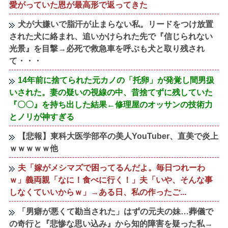
愛がっていた恩が最高形で返ってきた
犬が大嫌いで脂汗が止まらない私。リードをつけ放置
された犬に絡まれ、追いかけられた先で『信じられない
光景』を目撃→必死で救急車を呼ぶも犬と取り残され
て・・・
14年前に捨てられた元カノの「托卵」が発覚し間男扱
いされた。妻の疑いの視線の中、昔捨てずに残していた
『〇〇』を持ち出した結果←修理屋のオッサンの技術力
とノリが神すぎる
【悲報】東科大医学部卒の美人YouTuber、直美で炎上
ｗｗｗｗｗ他
夫「嫁がメシマズで困ってるんだよ。毎日つれーわ
ｗ」義両親「なに！食べに行く！」夫「いや、そんな事
しなくていいからｗ」→ある日、私の作ったご...
「男癖が悪くて勘当された」はずの元夫の妹…葬儀で
の奇行と『悲惨な思い込み』から知的障害を疑った私→