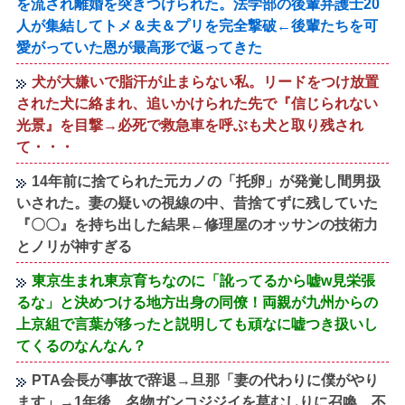
を流され離婚を突きつけられた。法学部の後輩弁護士20
人が集結してトメ＆夫＆プリを完全撃破←後輩たちを可
愛がっていた恩が最高形で返ってきた
犬が大嫌いで脂汗が止まらない私。リードをつけ放置
された犬に絡まれ、追いかけられた先で『信じられない
光景』を目撃→必死で救急車を呼ぶも犬と取り残され
て・・・
14年前に捨てられた元カノの「托卵」が発覚し間男扱
いされた。妻の疑いの視線の中、昔捨てずに残していた
『〇〇』を持ち出した結果←修理屋のオッサンの技術力
とノリが神すぎる
東京生まれ東京育ちなのに「訛ってるから嘘w見栄張
るな」と決めつける地方出身の同僚！両親が九州からの
上京組で言葉が移ったと説明しても頑なに嘘つき扱いし
てくるのなんなん？
PTA会長が事故で辞退→旦那「妻の代わりに僕がやり
ます」→1年後…名物ガンコジジイを草むしりに召喚、不