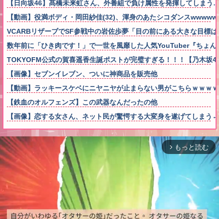
【日向坂46】髙橋未来虹さん、外番組で負け属性を発揮してしまう
【動画】役満ボディ・岡田紗佳(32)、渾身のあたシコダンスwwwww
VCARBリザーブでSF参戦中の岩佐歩夢「目の前にある大きな目標
数年前に「ひき肉です！」で一世を風靡した人気YouTuber『ち
TOKYOFM公式の賀喜遥香生誕ポストが完璧すぎる！！！【乃木坂4
【画像】セブンイレブン、ついに神商品を販売他
【動画】ラッキースケベにニヤニヤが止まらない男がこちらｗｗｗｗ
【鉄血のオルフェンズ】この武器なんだったの他
【画像】恋する女さん、ネット民が驚愕する大変身を遂げてしまう←コレは凄
もっと読む
arrow_forward_ios