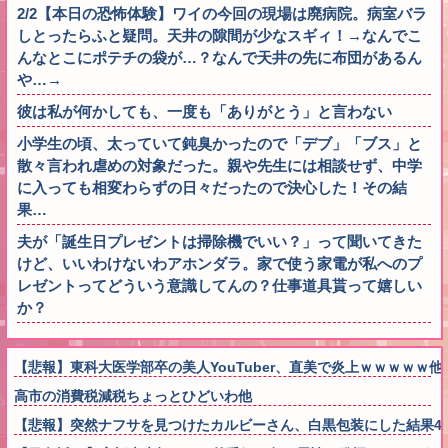
2/2【本日の恐怖体験】ワイの今回の現場は廃病院。病室バラ
しとったらふと疑問。天井の隙間が少なスギィ！→なんでこ
んなとこにポテチの袋が…？なんで天井の先に布団があるん
や…→
彼は私が何かしても、一度も「ありがとう」と言わない
小学生の頃、太っていて鈍臭かったので「デブ」「ブス」と
散々言われ虐めの対象だった。親や先生には相談せず、中学
に入っても相変わらずの日々だったので決心した！その結
果…
夫が「誕生日プレゼントは掃除機でいい？」って聞いてきた
けど、いいわけないわアホンダラ。家で使う家電が私へのプ
レゼントってどういう意識してんの？仕事道具貰って嬉しい
か？
【悲報】東科大医学部卒の美人YouTuber、直美で炎上ｗｗｗｗｗ他
高市の消費税減税ちょっとひどいわ他
【悲報】突然ナフサを見つけたカルビーさん、白黒包装にした結果4