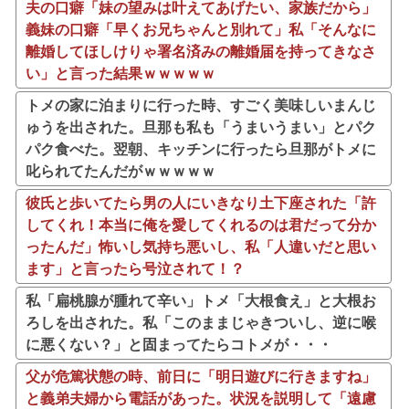
夫の口癖「妹の望みは叶えてあげたい、家族だから」
義妹の口癖「早くお兄ちゃんと別れて」私「そんなに
離婚してほしけりゃ署名済みの離婚届を持ってきなさ
い」と言った結果ｗｗｗｗｗ
トメの家に泊まりに行った時、すごく美味しいまんじ
ゅうを出された。旦那も私も「うまいうまい」とパク
パク食べた。翌朝、キッチンに行ったら旦那がトメに
叱られてたんだがｗｗｗｗｗ
彼氏と歩いてたら男の人にいきなり土下座された「許
してくれ！本当に俺を愛してくれるのは君だって分か
ったんだ」怖いし気持ち悪いし、私「人違いだと思い
ます」と言ったら号泣されて！？
私「扁桃腺が腫れて辛い」トメ「大根食え」と大根お
ろしを出された。私「このままじゃきついし、逆に喉
に悪くない？」と固まってたらコトメが・・・
父が危篤状態の時、前日に「明日遊びに行きますね」
と義弟夫婦から電話があった。状況を説明して「遠慮