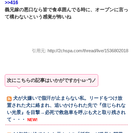
>>416
義兄嫁の悪口なら皆で食卓囲んでる時に、オープンに言っ
て構わないという感覚が怖いね
引用元:
http://2chspa.com/thread/live/1536802018
次にこちらの記事はいかがですか|･ω･*)ノ
犬が大嫌いで脂汗が止まらない私。リードをつけ放
置された犬に絡まれ、追いかけられた先で『信じられな
い光景』を目撃→必死で救急車を呼ぶも犬と取り残され
て・・・
NEW!