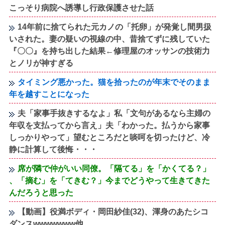
こっそり病院へ誘導し行政保護させた話
14年前に捨てられた元カノの「托卵」が発覚し間男扱
いされた。妻の疑いの視線の中、昔捨てずに残していた
『〇〇』を持ち出した結果←修理屋のオッサンの技術力
とノリが神すぎる
タイミング悪かった。猫を拾ったのが年末でそのまま
年を越すことになった
夫「家事手抜きするなよ」私「文句があるなら主婦の
年収を支払ってから言え」夫「わかった。払うから家事
しっかりやって」望むところだと啖呵を切ったけど、冷
静に計算して後悔・・・
席が隣で仲がいい同僚。「隔てる」を「かくてる？」
、「摘む」を「てきむ？」今までどうやって生きてきた
んだろうと思った
【動画】役満ボディ・岡田紗佳(32)、渾身のあたシコ
ダンスwwwwwww他