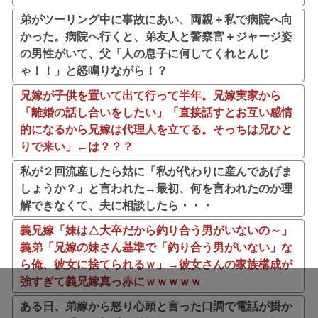
弟がツーリング中に事故にあい、両親＋私で病院へ向
かった。病院へ行くと、弟友人と警察官＋ジャージ姿
の男性がいて、父「人の息子に何してくれとんじ
ゃ！！」と怒鳴りながら！？
兄嫁が子供を置いて出て行って半年。兄嫁実家から
「離婚の話し合いをしたい」「直接話すとお互い感情
的になるから兄嫁は代理人を立てる。そっちは兄ひと
りで来い」←は？？？
私が２回流産したら姑に「私が代わりに産んであげま
しょうか？」と言われた→最初、何を言われたのか理
解できなくて、夫に相談したら・・・
義兄嫁「妹は△大卒だから釣り合う男がいないの～」
義弟「兄嫁の妹さん基準で「釣り合う男がいない」な
ら俺、彼女に捨てられるｗ」→彼女さんの家族構成が
強すぎて義兄嫁真っ赤にｗｗｗｗｗ
ある日、弟嫁から怒り心頭と言った口調で電話が掛か