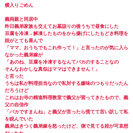
横入りごめん
義両親と同居中
昨日義弟家族も交えてお墓詣りの後うちで昼食にした
豆腐を冷凍→解凍したものをから揚げにしたもどき料理を
姪がとても喜んで
「ママ、おうちでもこれ作って！」と言ったのが気に入ら
なかった義弟嫁が
「あのね、豆腐を冷凍するなんてバカのすることなの
そんなおかしな真似はママはできません！」
と言った
うちは私が料理担当なので私対する嫌味のつもりだったん
だろうけど
これはお寺の精進料理教室で義父が習ってきたもので、義
父の自信作
「バカですまんね」と義父が言ったら慌てて言い訳して私
を睨んでいた
義弟はきつく義弟嫁を怒ったけど、側で見てる姪が可哀想