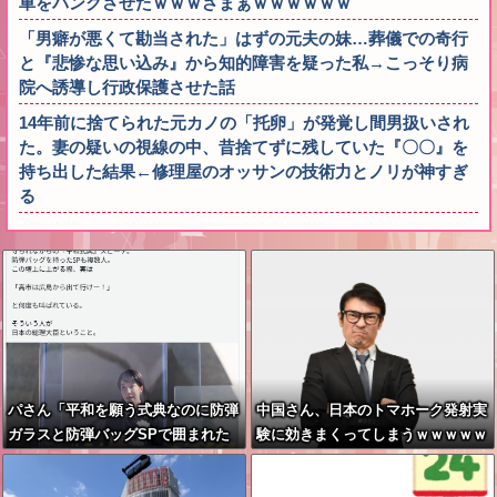
車をパンクさせたｗｗｗざまぁｗｗｗｗｗｗ
「男癖が悪くて勘当された」はずの元夫の妹…葬儀での奇行
と『悲惨な思い込み』から知的障害を疑った私→こっそり病
院へ誘導し行政保護させた話
14年前に捨てられた元カノの「托卵」が発覚し間男扱いされ
た。妻の疑いの視線の中、昔捨てずに残していた『〇〇』を
持ち出した結果←修理屋のオッサンの技術力とノリが神すぎ
る
パさん「平和を願う式典なのに防弾
中国さん、日本のトマホーク発射実
ガラスと防弾バッグSPで囲まれた
験に効きまくってしまうｗｗｗｗｗ
壇上でスピーチする人が総理大臣」