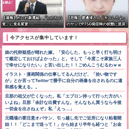
【速報】れいわ新選組、「いのちの
【悲報】渡邊渚さん「キスしろよ」
党」に党名変更
のヤジでPTSD発症時の状態に逆戻
り
今アクセスが集中しています！
娘の托卵疑惑が晴れた嫁。「安心した、もっと早く打ち明け
て鑑定しておけばよかった」と。そして「今度こそ家族三人
で幸せになりたい」と言い出した！！ごめんこうむるわｗｗ
イラスト・漫画関係の仕事してるんだけど、「拾い物です
が」とか言ってTwitterで勝手に自分の画像を出されるのに違
和感を覚える。。
旦那の祖父が亡くなった。私「エプロン持って行った方がい
いよね」旦那「余計な出費すんな。そんなもん買うなら今後
一切金を出さねぇぞ」私「えっ…」
元職場の要注意オバサン、引っ越し先でご近所になり粘着開
始！！「どこまで送って！」から始まり半年も経つと「お金