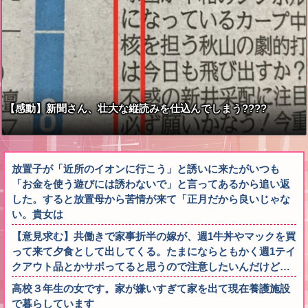
【感動】新聞さん、壮大な縦読みを仕込んでしまう????
放置子が「近所のイオンに行こう」と誘いに来たがいつも
「お金を使う遊びには誘わないで」と言ってあるから追い返
した。すると放置母から苦情が来て「正月だから良いじゃな
い。貴女は
【意見求む】共働きで家事折半の嫁が、週1牛丼やマックを買
って来て夕食として出してくる。たまにならともかく週1テイ
クアウト品とかサボってると思うので注意したいんだけど…
高校３年生の女です。家が嫌いすぎて家を出て現在養護施設
で暮らしています