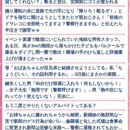
貸してくれない？」断ると翌日、玄関前にゴミが置かれる
煽り運転の末に道路で大の字になり「降りろ！殴るぞ！」と
ドアを強引に開けようとしてきたヒゲ面おじさん！「前後の
ドラレコに全部映ってますよ？警察行きますね」と伝えたら
半泣きで謝罪ｗｗ
イベント派遣で陰湿にいじられていた地味な男性スタッフ。
ある日、高さ3mの階段から落ちかけた子どもをパルクールで
爆走＆ダイブし間一髪で救出！職場の手のひら返しと評価爆
上げが凄まじかったｗｗ
母「おばあちゃんが従兄弟と結婚させようとしてる」私「ち
ょうどいい、その話利用するわ」→3日後にまさかの展開…
鍵失くした男「45分だけ部屋に入れろ！何もしないから！」
→女子大生「無理です（警察呼びます）」→男「熱中症にな
れってか！使えないな！」完全に...
もう二度とやりたくないアルバイトってある？
「お姉ちゃんに嫌われちゃうから秘密」新婦妹の無邪気な一
言で新郎のゲス行為が全バレ…修羅場と化した式場は食事会
に変更され新郎は悲惨な末路へ←警察に通報されてもおか…