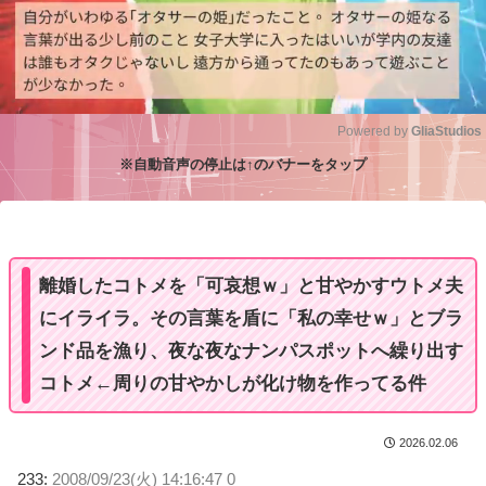
Powered by 
GliaStudios
※自動音声の停止は↑のバナーをタップ
M
u
t
e
離婚したコトメを「可哀想ｗ」と甘やかすウトメ夫
にイライラ。その言葉を盾に「私の幸せｗ」とブラ
ンド品を漁り、夜な夜なナンパスポットへ繰り出す
コトメ←周りの甘やかしが化け物を作ってる件
2026.02.06
233:
2008/09/23(火) 14:16:47 0