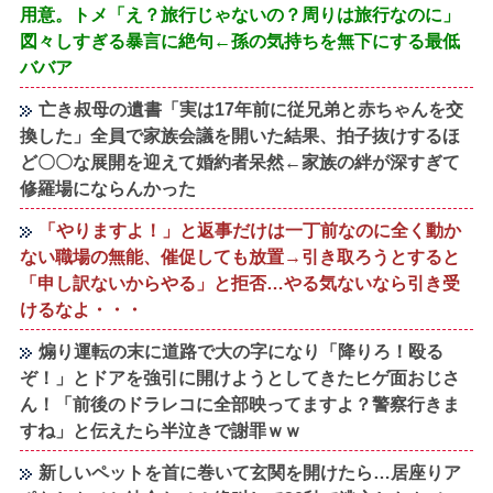
用意。トメ「え？旅行じゃないの？周りは旅行なのに」
図々しすぎる暴言に絶句←孫の気持ちを無下にする最低
ババア
亡き叔母の遺書「実は17年前に従兄弟と赤ちゃんを交
換した」全員で家族会議を開いた結果、拍子抜けするほ
ど〇〇な展開を迎えて婚約者呆然←家族の絆が深すぎて
修羅場にならんかった
「やりますよ！」と返事だけは一丁前なのに全く動か
ない職場の無能、催促しても放置→引き取ろうとすると
「申し訳ないからやる」と拒否…やる気ないなら引き受
けるなよ・・・
煽り運転の末に道路で大の字になり「降りろ！殴る
ぞ！」とドアを強引に開けようとしてきたヒゲ面おじさ
ん！「前後のドラレコに全部映ってますよ？警察行きま
すね」と伝えたら半泣きで謝罪ｗｗ
新しいペットを首に巻いて玄関を開けたら…居座りア