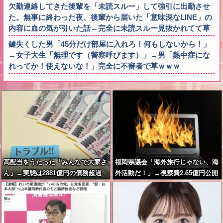
欠勤連絡してきた後輩を「未読スルー」して強引に出勤させ
た。無事に終わった夜、後輩から届いた「意味深なLINE」の
内容に血の気が引いた話←完全に未読スルー見抜かれてて草
鍵失くした男「45分だけ部屋に入れろ！何もしないから！」
→女子大生「無理です（警察呼びます）」→男「熱中症にな
れってか！使えないな！」完全に不審者で草ｗｗｗ
高配当をうたった「みんなで大家さ
福岡県議会「海外旅行じゃない、海
ん」→実態は2881億円の債務超過
外活動だ！」→視察費2.65億円公開
で再炎上ｗｗｗ