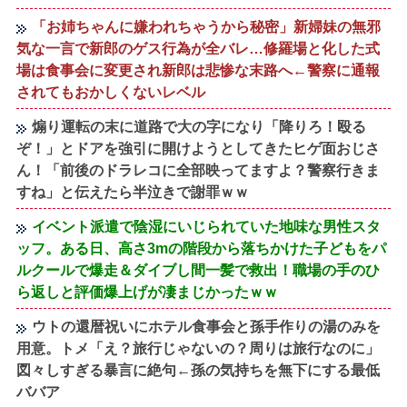
「お姉ちゃんに嫌われちゃうから秘密」新婦妹の無邪
気な一言で新郎のゲス行為が全バレ…修羅場と化した式
場は食事会に変更され新郎は悲惨な末路へ←警察に通報
されてもおかしくないレベル
煽り運転の末に道路で大の字になり「降りろ！殴る
ぞ！」とドアを強引に開けようとしてきたヒゲ面おじさ
ん！「前後のドラレコに全部映ってますよ？警察行きま
すね」と伝えたら半泣きで謝罪ｗｗ
イベント派遣で陰湿にいじられていた地味な男性スタ
ッフ。ある日、高さ3mの階段から落ちかけた子どもをパ
ルクールで爆走＆ダイブし間一髪で救出！職場の手のひ
ら返しと評価爆上げが凄まじかったｗｗ
ウトの還暦祝いにホテル食事会と孫手作りの湯のみを
用意。トメ「え？旅行じゃないの？周りは旅行なのに」
図々しすぎる暴言に絶句←孫の気持ちを無下にする最低
ババア