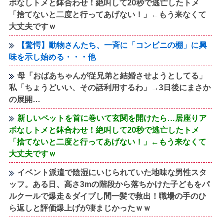
ポなしトメと鉢合わせ！絶叫して20秒で逃亡したトメ
「捨てないと二度と行ってあげない！」←もう来なくて
大丈夫ですｗ
【驚愕】動物さんたち、一斉に「コンビニの棚」に興
味を示し始める・・・他
母「おばあちゃんが従兄弟と結婚させようとしてる」
私「ちょうどいい、その話利用するわ」→3日後にまさか
の展開…
新しいペットを首に巻いて玄関を開けたら…居座りア
ポなしトメと鉢合わせ！絶叫して20秒で逃亡したトメ
「捨てないと二度と行ってあげない！」←もう来なくて
大丈夫ですｗ
イベント派遣で陰湿にいじられていた地味な男性スタ
ッフ。ある日、高さ3mの階段から落ちかけた子どもをパ
ルクールで爆走＆ダイブし間一髪で救出！職場の手のひ
ら返しと評価爆上げが凄まじかったｗｗ