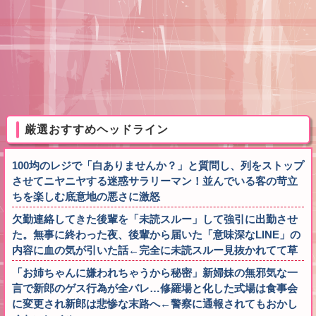
厳選おすすめヘッドライン
100均のレジで「白ありませんか？」と質問し、列をストップ
させてニヤニヤする迷惑サラリーマン！並んでいる客の苛立
ちを楽しむ底意地の悪さに激怒
欠勤連絡してきた後輩を「未読スルー」して強引に出勤させ
た。無事に終わった夜、後輩から届いた「意味深なLINE」の
内容に血の気が引いた話←完全に未読スルー見抜かれてて草
「お姉ちゃんに嫌われちゃうから秘密」新婦妹の無邪気な一
言で新郎のゲス行為が全バレ…修羅場と化した式場は食事会
に変更され新郎は悲惨な末路へ←警察に通報されてもおかし