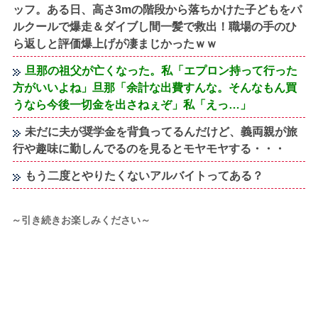
ッフ。ある日、高さ3mの階段から落ちかけた子どもをパ
ルクールで爆走＆ダイブし間一髪で救出！職場の手のひ
ら返しと評価爆上げが凄まじかったｗｗ
旦那の祖父が亡くなった。私「エプロン持って行った
方がいいよね」旦那「余計な出費すんな。そんなもん買
うなら今後一切金を出さねぇぞ」私「えっ…」
未だに夫が奨学金を背負ってるんだけど、義両親が旅
行や趣味に勤しんでるのを見るとモヤモヤする・・・
もう二度とやりたくないアルバイトってある？
～引き続きお楽しみください～