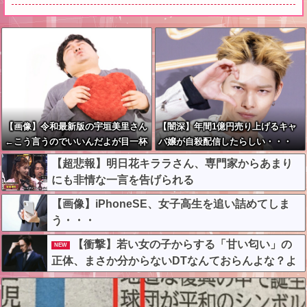
【画像】令和最新版の宇垣美里さん
【闇深】年間1億円売り上げるキャ
←こう言うのでいいんだよが目一杯
バ嬢が自殺配信したらしい・・・
詰まってると話題にw w w w w w
【超悲報】明日花キララさん、専門家からあまり
w w w
にも非情な一言を告げられる
【画像】iPhoneSE、女子高生を追い詰めてしま
う・・・
【衝撃】若い女の子からする「甘い匂い」の
NEW
正体、まさか分からないDTなんておらんよな？よ
な？w w w w w w w w w w w