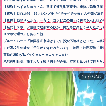
【悲報】へずまりゅうさん、熊本で被災地支援中に発熱…緊急点滴
【速報】日向坂46、18thシングル『イチャイチャ虫』の発売が決定
【驚愕】動物さんたち、一斉に「コンビニの棚」に興味を示し始める
【疑問】スポーツ漫画で退部する奴が「俺たちは楽しくやりたかった
スマホで暇つぶしある？他
ブルームバーグ「韓国株式市場はすでに投資不適格となった」→韓国
まだ高校生の彼女「子供ができたみたいです」彼氏・彼氏家族「産む
前輪が2輪あるバイクｗｗｗｗｗｗｗｗｗ他
滝沢秀明社長、熊本入り示唆「男手が必要。時間を見つけて行きたい
もっと読む
arrow_forward_ios