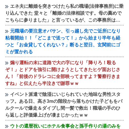
エネ夫に離婚を突きつけたら私の職場(法律事務所)に乗
り込んできた 堂々と「離婚の法律相談です。母の薦めで
こちらに参りました」と言っているが、この事務所は…
元職場の要注意オバサン、引っ越し先でご近所になり
粘着開始！！「どこまで送って！」から始まり半年も経
つと「お金貸してくれない？」断ると翌日、玄関前にゴ
ミが置かれる
煽り運転の末に道路で大の字になり「降りろ！殴る
ぞ！」とドアを強引に開けようとしてきたヒゲ面おじさ
ん！「前後のドラレコに全部映ってますよ？警察行きま
すね」と伝えたら半泣きで謝罪ｗｗ
イベント派遣で陰湿にいじられていた地味な男性スタ
ッフ。ある日、高さ3mの階段から落ちかけた子どもをパ
ルクールで爆走＆ダイブし間一髪で救出！職場の手のひ
ら返しと評価爆上げが凄まじかったｗｗ
ウトの還暦祝いにホテル食事会と孫手作りの湯のみを