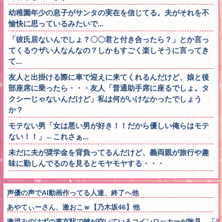
幼稚園年少の息子がサンタの実在を信じてる。夫がそれを不
愉快に思っているみたいで...
「彼氏居ないんでしょ？〇〇君と付き合ったら？」とか言っ
てくるウザい人なんなの？しかもすごく楽しそうに言ってき
て...
友人と出掛ける際に車で迎えに来てくれるんだけど、娘と後
部座席に乗ったら・・・友人「普通助手席に座るでしょ。タ
クシーじゃないんだけど」私は何がいけなかったでしょう
か？
モテない男「女は悪い男が好き！！だから優しい俺らはモテ
ない！！」←これさぁ...
未だに夫が奨学金を背負ってるんだけど、義両親が旅行や趣
味に勤しんでるのを見るとモヤモヤする・・・
声優の声でAI動画作ってる人達、終了へ他
あやてぃーさん、激おこｗ【乃木坂46】他
激混みのはずの東京駅で鍵が空いているコインロッカーが散見、「