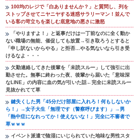
100均のレジで「白ありませんか？」と質問し、列を
ストップさせてニヤニヤする迷惑サラリーマン！並んで
いる客の苛立ちを楽しむ底意地の悪さに激怒
「やりますよ！」と返事だけは一丁前なのに全く動か
ない職場の無能、催促しても放置→引き取ろうとすると
「申し訳ないからやる」と拒否…やる気ないなら引き受
けるなよ・・・
欠勤連絡してきた後輩を「未読スルー」して強引に出
勤させた。無事に終わった夜、後輩から届いた「意味深
なLINE」の内容に血の気が引いた話←完全に未読スルー
見抜かれてて草
鍵失くした男「45分だけ部屋に入れろ！何もしないか
ら！」→女子大生「無理です（警察呼びます）」→男
「熱中症になれってか！使えないな！」完全に不審者で
草ｗｗｗ
イベント派遣で陰湿にいじられていた地味な男性スタ