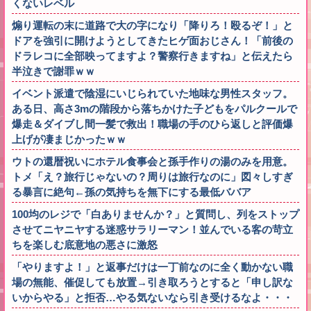
くないレベル
煽り運転の末に道路で大の字になり「降りろ！殴るぞ！」と
ドアを強引に開けようとしてきたヒゲ面おじさん！「前後の
ドラレコに全部映ってますよ？警察行きますね」と伝えたら
半泣きで謝罪ｗｗ
イベント派遣で陰湿にいじられていた地味な男性スタッフ。
ある日、高さ3mの階段から落ちかけた子どもをパルクールで
爆走＆ダイブし間一髪で救出！職場の手のひら返しと評価爆
上げが凄まじかったｗｗ
ウトの還暦祝いにホテル食事会と孫手作りの湯のみを用意。
トメ「え？旅行じゃないの？周りは旅行なのに」図々しすぎ
る暴言に絶句←孫の気持ちを無下にする最低ババア
100均のレジで「白ありませんか？」と質問し、列をストップ
させてニヤニヤする迷惑サラリーマン！並んでいる客の苛立
ちを楽しむ底意地の悪さに激怒
「やりますよ！」と返事だけは一丁前なのに全く動かない職
場の無能、催促しても放置→引き取ろうとすると「申し訳な
いからやる」と拒否…やる気ないなら引き受けるなよ・・・