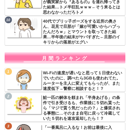
が義実家から『あるもの』を連れ帰ってき
た結果…トメ半狂乱ｗｗｗ←そう来るとは
思わなかっただろトメ
40代でブリッ子ポーズをする近所の奥さ
ん、花見で旦那が「嫁が可愛いからハブっ
たんだろｗ」とマウントを取ってきた結
果…半年後の結末がヤバすぎた←旦那のイ
キリからの落差がエグい
月間ランキング
Wi-Fiの速度が遅いなと思って１日使わない
でいたのに、調べたら3GBも使われてた。
ルーターを主人に変えてもらったが、また
速度低下→警察に相談すると！？
鮭一匹の解体を頼まれ「半身あげる」の条
件で引き受けるも、作業後に５切れ貰った
ら「マジで貰う気だったの？」と爆笑され
る事態に…そのまま自宅に戻って冷蔵して
いた５切れを速攻返却したら！？
「一番風呂に入るな！お前は最後に入