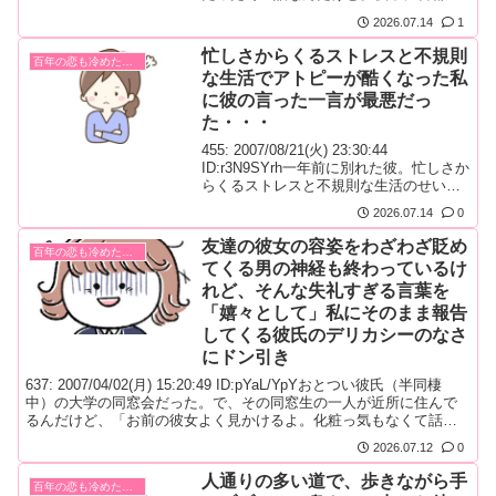
走ってたら、後ろの車にあおられたの
2026.07.14
1
ね。それに逆上して、急ブレーキふんだ
り、後ろにまわってあおり返しててその
忙しさからくるストレスと不規則
百年の恋も冷めた瞬間！
時は『ほっときなよー。しかもそーゆー
な生活でアトピーが酷くなった私
の一人の時してくれる？』と嫌みまじり
に彼の言った一言が最悪だっ
で言った。『むかつくじゃん』て言って
たけどとりあえずその日は...
た・・・
455: 2007/08/21(火) 23:30:44
ID:r3N9SYrh一年前に別れた彼。忙しさか
らくるストレスと不規則な生活のせいで
アトピーが爆発した私に向かって「汚
2026.07.14
0
い」って吐いた彼…確かに汚いし、スト
レスで八つ当りした自分が悪かったけ
友達の彼女の容姿をわざわざ貶め
百年の恋も冷めた瞬間！
ど、そんな吐き捨てるように言わんで
てくる男の神経も終わっているけ
も。最後は「最初から信用してないし」
れど、そんな失礼すぎる言葉を
と言われますた。この一言で潮が引くよ
うに自分の心もサーッと引きまし...
「嬉々として」私にそのまま報告
してくる彼氏のデリカシーのなさ
にドン引き
637: 2007/04/02(月) 15:20:49 ID:pYaL/YpYおとつい彼氏（半同棲
中）の大学の同窓会だった。で、その同窓生の一人が近所に住んで
るんだけど、「お前の彼女よく見かけるよ。化粧っ気もなくて話か
けられない。少しは化粧とかするように言えば？」と言ったらし
2026.07.12
0
い。確かに自分は美人じゃないし地味目だけど、友達の彼女にそこ
まで言える神経がわからない。それを嬉々として...
人通りの多い道で、歩きながら手
百年の恋も冷めた瞬間！