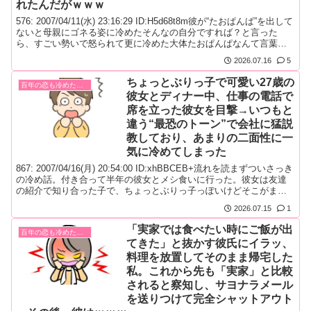
れたんだがｗｗｗ
576: 2007/04/11(水) 23:16:29 ID:H5d68t8m彼が“たおぱんぱ”を出して
ないと母親にゴネる姿に冷めたそんなの自分ですれば？と言った
ら、すごい勢いで怒られて更に冷めた大体たおぱんぱなんて言葉初
めて聞いたよ？と言ったら、女の癖にたおぱんぱも知らない、家族
2026.07.16
5
にしてあげた事も無いなんて、家事の出来ないダメ女だと説教され
たけど、そんな言葉家族も友人も知らない...
ちょっとぶりっ子で可愛い27歳の
百年の恋も冷めた瞬間！
彼女とディナー中、仕事の電話で
席を立った彼女を目撃→いつもと
違う“最恐のトーン”で会社に猛説
教しており、あまりの二面性に一
気に冷めてしまった
867: 2007/04/16(月) 20:54:00 ID:xhBBCEB+流れを読まずついさっき
の冷め話。付き合って半年の彼女とメシ食いに行った。彼女は友達
の紹介で知り合った子で、ちょっとぶりっ子っぽいけどそこがまた
可愛いと思ってた。で、メシ食ってたら彼女の携帯が鳴り、「あれ
2026.07.15
1
ぇ～？会社からだぁ」と言いながら席を立った。電話してる間にト
イレに行こうと思ったら、トイレのドアの近...
「実家では食べたい時にご飯が出
百年の恋も冷めた瞬間！
てきた」と抜かす彼氏にイラッ、
料理を放置してそのまま帰宅した
私。これから先も「実家」と比較
されると察知し、サヨナラメール
を送りつけて完全シャットアウト