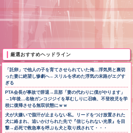
厳選おすすめヘッドライン
「託卵」で他人の子を育てさせられていた俺…浮気男と裏切
った妻に絶望し惨劇へ←スリルを求めた浮気の末路がエグす
ぎる
PTA会長が事故で辞退→旦那「妻の代わりに僕がやります」
→1年後…名物ガンコジジイを草むしりに召喚、不登校児を学
校に復帰させる無双状態にｗｗ
犬が大嫌いで脂汗が止まらない私。リードをつけ放置された
犬に絡まれ、追いかけられた先で『信じられない光景』を目
撃→必死で救急車を呼ぶも犬と取り残されて・・・