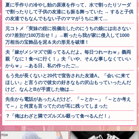
夏に手作りの冷やし飴の原液を作って、水で割ったりソーダ
で割ったりして子供の友達にも振る舞っていた → すると子供
の友達でもなんでもない子のママがうちに来て…
元コトメ「実妹の姪に祝儀出したのにうちの娘には出さない
の!?差別だ100万出せ！」→断ったら我が家に侵入して1000
万相当の宝飾品を泥＆夫の形見を破壊！
夫「嫁がメシマズで困ってるんだよ。毎日つれーわｗ」義両
親「なに！食べに行く！」夫「いや、そんな事しなくていい
からｗ」→ある日、私の作ったご...
もう先が長くないと20代で宣告された友達A。「会いに来て
ほしい」と言うので彼女の好きなもの沢山もっていったんだ
けど、なんとBが手渡した物は…
先生から電話があったんだけど、「～とか～」「～とか考え
て～」と何度も言ってたのが耳に残ってしまった
？「俺はわざと隣でズルズル啜って食べるんだ！」