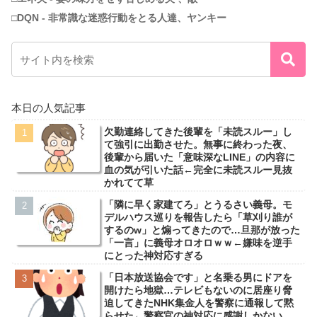
□DQN - 非常識な迷惑行動をとる人達、ヤンキー
本日の人気記事
欠勤連絡してきた後輩を「未読スルー」し
て強引に出勤させた。無事に終わった夜、
後輩から届いた「意味深なLINE」の内容に
血の気が引いた話←完全に未読スルー見抜
かれてて草
「隣に早く家建てろ」とうるさい義母。モ
デルハウス巡りを報告したら「草刈り誰が
するのw」と煽ってきたので…旦那が放った
「一言」に義母オロオロｗｗ←嫌味を逆手
にとった神対応すぎる
「日本放送協会です」と名乗る男にドアを
開けたら地獄…テレビもないのに居座り脅
迫してきたNHK集金人を警察に通報して黙
らせた←警察官の神対応に感謝しかない