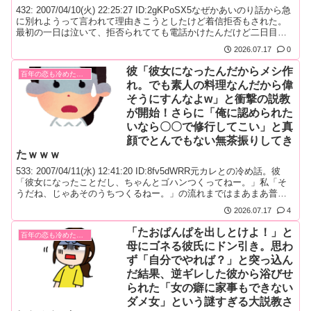
432: 2007/04/10(火) 22:25:27 ID:2gKPoSX5なぜかあいのり話から急
に別れようって言われて理由きこうとしたけど着信拒否もされた。
最初の一日は泣いて、拒否られてても電話かけたんだけど二日目に
は待ってみようと思い、何もしないでおいた。そしたらその彼から
2026.07.17
0
いきなり電話が。びっくりして電話に出たら「あれ。○○？なん
で？」「いや、何でっていわれても」「俺、バ...
彼「彼女になったんだからメシ作
百年の恋も冷めた瞬間！
れ。でも素人の料理なんだから偉
そうにすんなよw」と衝撃の説教
が開始！さらに「俺に認められた
いなら〇〇で修行してこい」と真
顔でとんでもない無茶振りしてき
たｗｗｗ
533: 2007/04/11(水) 12:41:20 ID:8fv5dWRR元カレとの冷め話。彼
「彼女になったことだし、ちゃんとゴハンつくってねー。」私「そ
うだね、じゃあそのうちつくるねー。」の流れまではまあまあ普通
だったのだが、その後にいきなり、「でも作ったからって偉そうに
2026.07.17
4
すんなよ。女はたかが家事の一環でメシ作っただけで偉そうにして
困るんだよ。たとえばハンバーグ作るとするじ...
「たおぱんぱを出しとけよ！」と
百年の恋も冷めた瞬間！
母にゴネる彼氏にドン引き。思わ
ず「自分でやれば？」と突っ込ん
だ結果、逆ギレした彼から浴びせ
られた「女の癖に家事もできない
ダメ女」という謎すぎる大説教さ