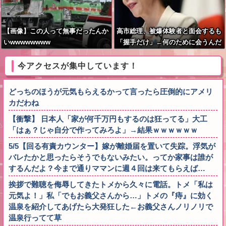
【画像】この人って無事だったんか
高市総理、被爆体験者と面会するも
いwwwwwwww
「握手だけ」←何のために会うんだ
よ…
今アクセスが集中しています！
どっちのほうが元気もらえるかって言ったら圧倒的にアメリ
カだわね
【衝撃】 日本人「家が何千万円もするのは狂ってる」大工
「はぁ？じゃ自分で作ってみろよ」→結果ｗｗｗｗｗｗ
5/5【回る有責カウンター】嫁が離婚届を置いて失踪。浮気が
バレたかと思ったらそうでもないみたい。ってか家事は誰が
するんだよ？今まで通りママンに週４回は来てもらえば…
挨拶で難聴を侮辱してきたトメから久々に電話。トメ「私は
元気よ！」私「でもお義父さんから…」トメの『痔』に効く
温泉を紹介してあげたら大発狂した←お義父さんノリノリで
温泉行ってて草