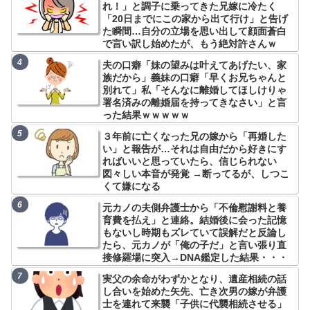
れ！」と調子に乗ってきた兄嫁に冷たく
「20日までにこの家から出て行け」と告げ
た瞬間…自分の立場を思い出して顔面蒼白
で言い訳し始めたが、もう絶対許さんｗ
夫の口癖「妹の望みは叶えてあげたい、家
族だから」義妹の口癖「早くお兄ちゃんと
別れて」私「そんなに離婚してほしけりゃ
署名済みの離婚届を持ってきなさい」と言
った結果ｗｗｗｗｗ
３年前に亡くなった兄の嫁から「再婚した
い」と報告が…それは自由だから好きにす
ればいいと思っていたら、信じられない
図々しい本音が発覚 →断ってるが、しつこ
くて嫌になる
元カノの夫側弁護士から「不倫慰謝料と養
育費を払え」と連絡。結婚後に会った記憶
もないし時期もズレていて誤解だと反論し
たら、元カノが「俺の子だ」と言い張り直
接修羅場に突入→DNA鑑定した結果・・・
実父の余命がわずかとなり、遺産相続の話
し合いを始めた矢先、亡き次男の嫁が弁護
士を連れて来襲「子供に代襲相続させる」