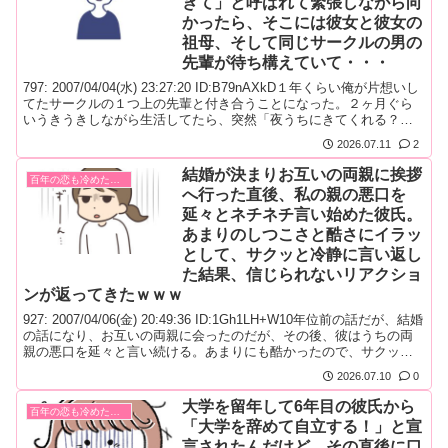
きて」と呼ばれて緊張しながら向
かったら、そこには彼女と彼女の
祖母、そして同じサークルの男の
先輩が待ち構えていて・・・
797: 2007/04/04(水) 23:27:20 ID:B79nAXkD１年くらい俺が片想いし
てたサークルの１つ上の先輩と付き合うことになった。２ヶ月ぐら
いうきうきしながら生活してたら、突然「夜うちにきてくれる？」
と言われた。緊張しながら行ったら、彼女、彼女のおばあちゃん、
2026.07.11
2
サークルの先輩のＡさん(男)がいた。なんだこのメンバー…？と思っ
たら、彼女はずっとＡ先輩と付き合って...
結婚が決まりお互いの両親に挨拶
百年の恋も冷めた瞬間！
へ行った直後、私の親の悪口を
延々とネチネチ言い始めた彼氏。
あまりのしつこさと酷さにイラッ
として、サクッと冷静に言い返し
た結果、信じられないリアクショ
ンが返ってきたｗｗｗ
927: 2007/04/06(金) 20:49:36 ID:1Gh1LH+W10年位前の話だが、結婚
の話になり、お互いの両親に会ったのだが、その後、彼はうちの両
親の悪口を延々と言い続ける。あまりにも酷かったので、サクッと
言い返すと、「かーさんの悪口いうなぁぁぁぁ」とキレた。私の言
2026.07.10
0
った事より、貴方の言った事のが、数段酷いけど‥。あまりのマザ
コンぶりに一気に醒めました。当然別れま...
大学を留年して6年目の彼氏から
百年の恋も冷めた瞬間！
「大学を辞めて自立する！」と宣
言されたんだけど、その直後に口