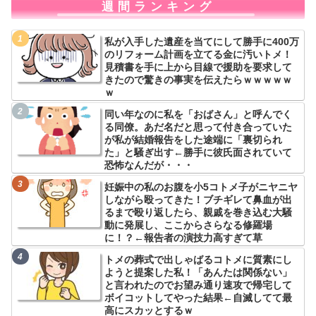
週間ランキング
私が入手した遺産を当てにして勝手に400万
のリフォーム計画を立てる金に汚いトメ！
見積書を手に上から目線で援助を要求して
きたので驚きの事実を伝えたらｗｗｗｗｗ
ｗ
同い年なのに私を「おばさん」と呼んでく
る同僚。あだ名だと思って付き合っていた
が私が結婚報告をした途端に「裏切られ
た」と騒ぎ出す←勝手に彼氏面されていて
恐怖なんだが・・・
妊娠中の私のお腹を小5コトメ子がニヤニヤ
しながら殴ってきた！ブチギレて鼻血が出
るまで殴り返したら、親戚を巻き込む大騒
動に発展し、ここからさらなる修羅場
に！？←報告者の演技力高すぎて草
トメの葬式で出しゃばるコトメに質素にし
ようと提案した私！「あんたは関係ない」
と言われたのでお望み通り速攻で帰宅して
ボイコットしてやった結果←自滅してて最
高にスカッとするｗ