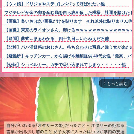
【ウマ娘】ドリジャやステゴにパパって呼ばれたい他
フジテレビが金の卵を産む鶏を自ら絞め殺した模様、社運を賭けたド
【画像】良いお○ぱい画像だけを貼ります それ以外は貼りません他
【画像】東京のライオンさん、溶けるｗｗｗｗｗｗｗｗｗｗｗｗｗｗ
【疑問】葬式←まぁわかる 四十九日←いらねぇだろ他
【悲報】パパ活疑惑のおじさん、待ち合わせに写真と違う女が来たの
【避難所】キッチンカー、から揚げや麺類提供 40代女性「最高、
【悲報】ショベルカー、ガチで吸い込まれてしまう・・・・・他
もっと読む
arrow_forward_ios