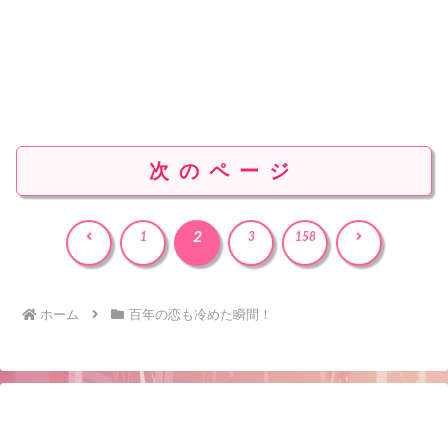
次のページ
2
前
次
1
3
158
へ
へ
ホーム
百年の恋も冷めた瞬間！