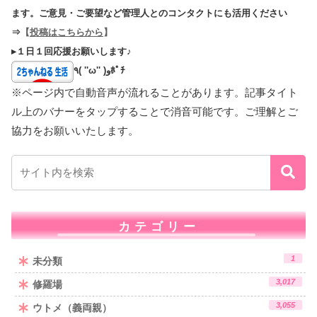
ます。ご意見・ご要望など管理人とのコンタクトにも活用ください
⇒
【
投稿はこちらから
】
▸１日１回応援お願いします♪
٩( ''ω'' )وﾎﾟﾁ
※ページ内で自動音声が流れることがあります。記事タイト
ル上のバナーをタップすることで消音可能です。ご理解とご
協力をお願いいたします。
カテゴリー
1
未分類
3,017
修羅場
3,055
ウトメ（義両親）