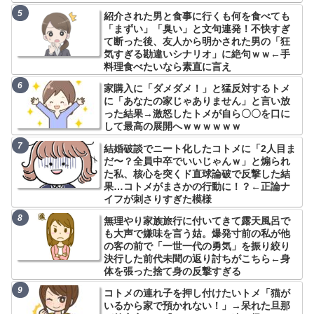
紹介された男と食事に行くも何を食べても
「まずい」「臭い」と文句連発！不快すぎ
て断った後、友人から明かされた男の「狂
気すぎる勘違いシナリオ」に絶句ｗｗ←手
料理食べたいなら素直に言え
家購入に「ダメダメ！」と猛反対するトメ
に「あなたの家じゃありません」と言い放
った結果→激怒したトメが自ら〇〇を口に
して最高の展開へｗｗｗｗｗｗ
結婚破談でニート化したコトメに「2人目ま
だ〜？全員中卒でいいじゃんｗ」と煽られ
た私、核心を突くド直球論破で反撃した結
果…コトメがまさかの行動に！？←正論ナ
イフが刺さりすぎた模様
無理やり家族旅行に付いてきて露天風呂で
も大声で嫌味を言う姑。爆発寸前の私が他
の客の前で「一世一代の勇気」を振り絞り
決行した前代未聞の返り討ちがこちら←身
体を張った捨て身の反撃すぎる
コトメの連れ子を押し付けたいトメ「猫が
いるから家で預かれない！」→呆れた旦那