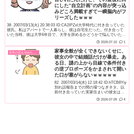
にした“自立計画”の内容が突っ込
みどころ満載すぎて一瞬脳内がフ
リーズしたｗｗｗ
38: 2007/03/13(火) 20:38:03 ID:CA2IPZxl大学時代に付き合っていた
彼氏。私はアパートで一人暮らし、彼は自宅生だった。付き合って
いた当時、彼は大学6年目で、大学を辞めるかどうかで悩んでいた。
そんなある日、「俺、大学を辞めようと思う。そして、家を出て自
2026.07.10
1
立して働こうと思うんだ。○○（私）の部屋、二人で住むには十分だ
もんな。一緒に頑張ろう。」彼の脳内で...
家事全般が全くできないくせに、
百年の恋も冷めた瞬間！
彼女の中で結婚話だけが暴走。あ
る日、謎の上から目線で条件付き
の逆プロポーズをかまされて開い
た口が塞がらないｗｗｗｗｗ
82: 2007/03/14(水) 12:18:42 ID:hTCB8Yiy
別れ話報告までの間の場つなぎネタ。以
前付き合っていた実家住まいの彼女は、
料理（家事）全般がまず出来なかった。
2026.07.09
4
日頃から「結婚したらやるようにする」
と言っていて料理本を買いあさり、俺の
家で一生懸命それを見ていた。ああ、健
気だなーと思っていたら、「これ美味し
そう！作って！」と俺に調理を頼んでき
た。「食材使って...