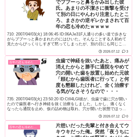
でブブーっと鼻をかみ出した彼
氏。あまりの不潔さに衝撃を受け
て別の日にやんわり注意したとこ
ろ、まさかの逆ギレかまされて百
年の恋も冷めたｗｗｗｗ
710: 2007/04/03(火) 18:06:45 ID:06AJe31F人通りの多い道で歩きな
がらブブーっと鼻かまれたのにはひいた。そんなことする人初めて
見たからびっくりしすぎて黙ってしまったが、別の日にも同じこと
やられたのでさすがにやんわり言ってみたらハァ？じゃあどうしろ
2026.07.12
3
ってんだよ！とキレられてしまった。あと別の人では、飲んでたジ
ュースの缶を通りの植え込みに隠すように置...
虫歯で神経を抜いたあと、痛みが
百年の恋も冷めた瞬間！
消えたからと勝手に通院をやめて
穴の開いた歯を放置し始めた元彼
「頼むから歯医者に行って」と何
度も懇願したけれど、全く治療す
る気がなさそうなので・・・
735: 2007/04/03(火) 23:50:20 ID:CtIl4LGl彼が、虫歯で歯に穴が開い
たので歯医者へ行き神経を抜く治療をしました。しかし、痛くなく
なったら通院を止め、仮の詰め物は取れ、穴が開いた状態でほった
らかし。やがて口臭がするようになったのできちんと治療するよう
2026.07.12
0
に、何度も頼んだにもかかわらず全く治療をする気がないようなの
で、別れました。虫歯はキスでうつるし、...
片想いだった先輩と付き合えてウ
百年の恋も冷めた瞬間！
キウキだった俺。突然「夜うちに