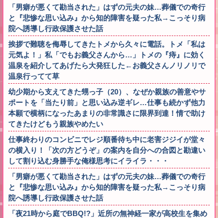
「男癖が悪くて勘当された」はずの元夫の妹…葬儀での奇行
と『悲惨な思い込み』から知的障害を疑った私→こっそり病
院へ誘導し行政保護させた話
挨拶で難聴を侮辱してきたトメから久々に電話。トメ「私は
元気よ！」私「でもお義父さんから…」トメの『痔』に効く
温泉を紹介してあげたら大発狂した←お義父さんノリノリで
温泉行ってて草
幼少期から支えてきた甥っ子（20）、なぜか親族の善意やサ
ポートを「当たり前」と思い込み逆ギレ…仕事も続かず他力
本願で横柄になったあまりの非常識さに限界到達！情で助け
てきたけどもう親族やめたい
仕事終わりのコンビニでレジ順番待ち中に老害ジジイが堂々
の横入り！「次の方どうぞ」の案内を自分への合図と勘違い
して割り込む身勝手な俺様思考にイライラ・・・
「男癖が悪くて勘当された」はずの元夫の妹…葬儀での奇行
と『悲惨な思い込み』から知的障害を疑った私→こっそり病
院へ誘導し行政保護させた話
「夜21時から庭でBBQ!?」近所の無神経一家が高校生を集め