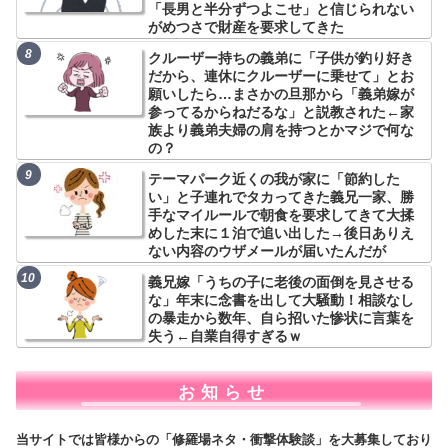
「長男と半分ずつよこせ」と信じられない
がめつさで財産を要求してきた
クルーザー持ちの義弟に「子供が釣り好き
だから、連休にクルーザーに乗せて」とお
願いしたら…まさかの旦那から「義弟嫁が
参ってるからねだるな」と説教された←家
族より義弟夫婦の肩を持つとかマジで何な
の？
テーマパーク近くの我が家に「節約した
い」と子連れでタカってきた義兄一家、勝
手なマイルールで朝食を要求してきて大揉
めした末に１泊で追い出した→後日ありえ
ない内容のウザメールが届いたんだが
義兄嫁「うちの子に老後の面倒を見させる
な」年末に念書を出して大騒動！相談なし
の暴走から数年、自ら招いた惨状に言葉を
失う←自業自得すぎるｗ
お知らせ
当サイトでは皆様からの「修羅場ネタ・衝撃体験談」を大募集しており