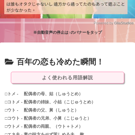
Powered by 
GliaStudios
※自動音声の停止は↑のバナーをタップ
M
u
t
e
百年の恋も冷めた瞬間！
よく使われる用語解説
□トメ - 配偶者の母、姑（しゅうとめ）
□コトメ - 配偶者の姉妹、小姑（こじゅうとめ）
□ウト - 配偶者の父、舅（しゅうと）
□コウト - 配偶者の兄弟、小舅（こじゅうと）
□ウトメ - 配偶者の両親、（ウト＋トメ）
□エネ夫 - 妻の味方をせず苦しめる夫 、敵