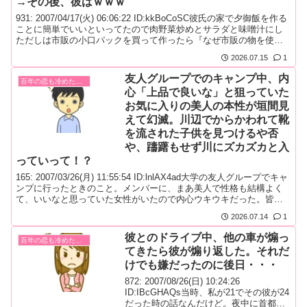
→その後、彼はｗｗｗ
931: 2007/04/17(火) 06:06:22 ID:kkBoCoSC彼氏の家で夕御飯を作る
ことに簡単でいいといってたので肉野菜炒めとサラダと味噌汁にし
ただしは市販の小口パックを買って作ったら『なぜ市販の物を使
う』と彼の家だしそんななにからなにまで買うわけにはいかないし
2026.07.15
1
かも『品数が少ない実家では～』『時間かかりすぎ実家では～』一
時間で遅いのか米も早炊きでやったといっても...
友人グループでのキャンプ中、内
百年の恋も冷めた瞬間！
心「上品で良いな」と狙っていた
お気に入りの美人の本性が垣間見
えて幻滅。川辺でからかわれて靴
を流された子供を見つけるや否
や、躊躇もせず川にズカズカと入
っていって！？
165: 2007/03/26(月) 11:55:54 ID:lnlAX4ad大学の友人グループでキャ
ンプに行ったときのこと。メンバーに、まあ美人で性格も結構よく
て、いいなと思っていた女性がいたので内心ウキウキだった。皆で
近くの川を散歩してたんだが、途中遊んでる子供らに遭遇。「子供
2026.07.14
1
は元気だね～」とか和やかに話してたんだけど、どうも一人からか
われてたみたいで、靴を川に落とされた。...
彼とのドライブ中、他の車が煽っ
百年の恋も冷めた瞬間！
てきたら彼が煽り返した。それだ
けでも嫌だったのに後日・・・
872: 2007/08/26(日) 10:24:26
ID:IBcGHAQs当時、私が21でその彼が24
だった時の話なんだけど。夜中に首都高