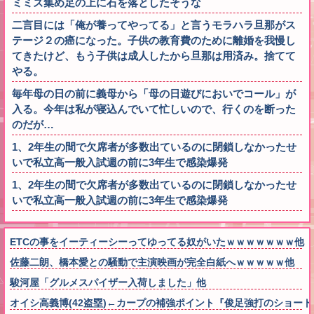
ミミズ集め足の上に石を落としたそうな
二言目には「俺が養ってやってる」と言うモラハラ旦那がス
テージ２の癌になった。子供の教育費のために離婚を我慢し
てきたけど、もう子供は成人したから旦那は用済み。捨てて
やる。
毎年母の日の前に義母から「母の日遊びにおいでコール」が
入る。今年は私が寝込んでいて忙しいので、行くのを断った
のだが…
1、2年生の間で欠席者が多数出ているのに閉鎖しなかったせ
いで私立高一般入試週の前に3年生で感染爆発
1、2年生の間で欠席者が多数出ているのに閉鎖しなかったせ
いで私立高一般入試週の前に3年生で感染爆発
ETCの事をイーティーシーってゆってる奴がいたｗｗｗｗｗｗｗ他
佐藤二朗、橋本愛との騒動で主演映画が完全白紙へｗｗｗｗｗ他
駿河屋「グルメスパイザー入荷しました」他
オイシ高義博(42盗塁)←カープの補強ポイント『俊足強打のショー