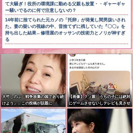
て大騒ぎ！役所の環境課に勤める父親も放置・・ギャーギャ
ー騒いでるのに何で注意しないの？
14年前に捨てられた元カノの「托卵」が発覚し間男扱いされ
た。妻の疑いの視線の中、昔捨てずに残していた『〇〇』を
持ち出した結果←修理屋のオッサンの技術力とノリが神すぎ
る
大竹しのぶ「戦争放棄の国であり続
【画像】クソ親「うちの子には絶対
けよう」←この投稿が話題に
にゲームさせないしテレビも見させ
ない！！！！！」