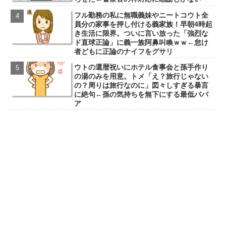
フル勤務の私に無職義妹やニートコウト全
員分の家事を押し付ける義家族！早朝4時起
き生活に限界。ついに言い放った「強烈な
ド直球正論」に義一族阿鼻叫喚ｗｗ←怠け
者どもに正論のナイフをグサリ
ウトの還暦祝いにホテル食事会と孫手作り
の湯のみを用意。トメ「え？旅行じゃない
の？周りは旅行なのに」図々しすぎる暴言
に絶句←孫の気持ちを無下にする最低ババ
ア