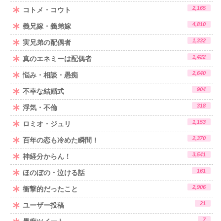
2,165
コトメ・コウト
4,810
義兄嫁・義弟嫁
1,332
実兄弟の配偶者
1,422
真のエネミーは配偶者
2,640
悩み・相談・愚痴
904
不幸な結婚式
318
浮気・不倫
1,153
ロミオ・ジュリ
2,370
百年の恋も冷めた瞬間！
3,541
神経分からん！
161
ほのぼの・泣ける話
2,906
衝撃的だったこと
21
ユーザー投稿
7